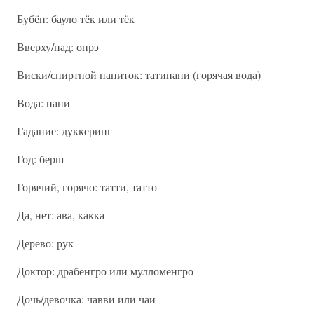
Бубён: бауло тёк или тёк
Вверху/над: опрэ
Виски/спиртной напиток: татипани (горячая вода)
Вода: пани
Гадание: дуккеринг
Год: берш
Горячий, горячо: татти, татто
Да, нет: ава, какка
Дерево: рук
Доктор: драбенгро или мулломенгро
Дочь/девочка: чавви или чаи