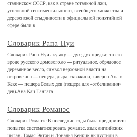
сталинском СССР, как в стране тотальной лжи,
уголовной сентиментальности, всеобщего ханжества и
деревенской стыдливости в официальной понятийной
сфере были в
Словарик Рапа-Нуи
Словарик Рапа-Нуи аку-аку — дух; дух предка; что-то
вроде русского домового.ао — ритуальное, обрядовое
деревянное весло, символ верховной власти на
острове.ана — пещера; дыра, скважина, каверна.Ана о
Кеке — пещера Белых дев (пещера для «отбеливания»
дев).Ана Каи Тангата —
Словарик Романэс
Словарик Романэс В последние годы была предпринята
попытка систематизировать романэс, язык английских
цыган. Томас Эктон и Дональд Кенрик выпустили в