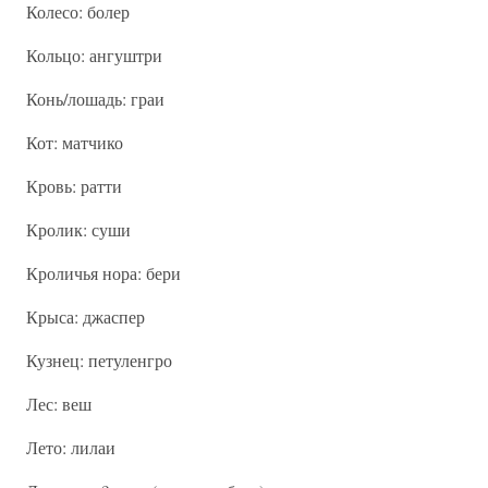
Колесо: болер
Кольцо: ангуштри
Конь/лошадь: граи
Кот: матчико
Кровь: ратти
Кролик: суши
Кроличья нора: бери
Крыса: джаспер
Кузнец: петуленгро
Лес: веш
Лето: лилаи