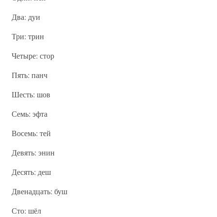
Два: дуи
Три: трин
Четыре: стор
Пять: панч
Шесть: шов
Семь: эфта
Восемь: тей
Девять: энин
Десять: деш
Двенадцать: буш
Сто: шёл