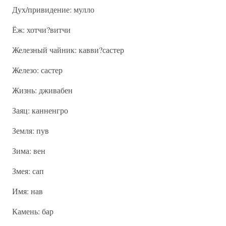
Дух/привидение: мулло
Ёж: хотчи?витчи
Железный чайник: кавви?састер
Железо: састер
Жизнь: дживабен
Заяц: канненгро
Земля: пув
Зима: вен
Змея: сап
Имя: нав
Камень: бар