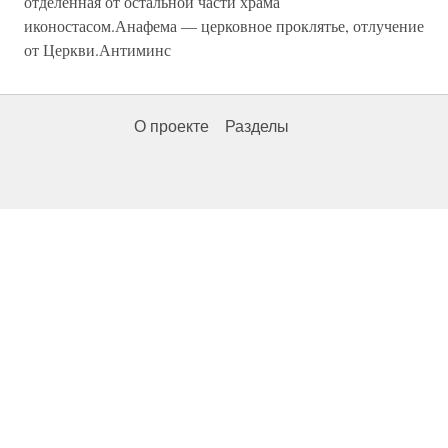
отделенная от остальной части храма
иконостасом.Анафема — церковное проклятье, отлучение
от Церкви.Антиминс
О проекте
Разделы