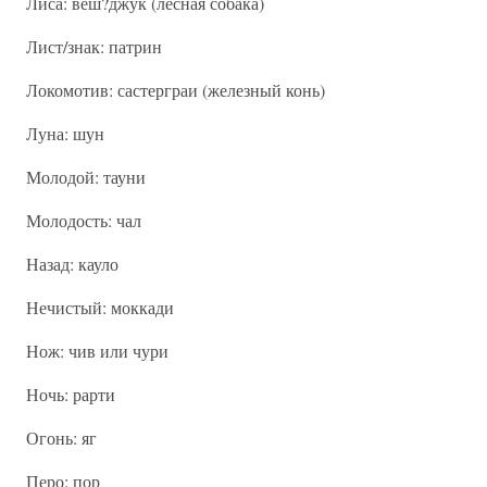
Лиса: веш?джук (лесная собака)
Лист/знак: патрин
Локомотив: састерграи (железный конь)
Луна: шун
Молодой: тауни
Молодость: чал
Назад: кауло
Нечистый: моккади
Нож: чив или чури
Ночь: рарти
Огонь: яг
Перо: пор