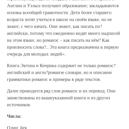
Англии и Уэльсе получают образование; закладываются
основы всеобщей грамотности. Дети более старшего
возраста хотят учиться в школе на своём языке, но не
знают, с чего начать. Они знают, как писать по?
английски, потому что ежедневно видят много надписей
на этом языке, но романэс – как писать на нём? Как
произносить слова?.. Эта книга предназначена в первую
очередь для молодых людей».
Книга Эктона и Кенрика содержит не только романэс?
английский и англо?романэе словари, но и описание
грамматики романэс и примеры в ряде текстов.
Далее приводится ряд слов романэс и их перевод. Они
заимствованы из вышеуказанной книги и из других
источников.
Числа:
Один: йек