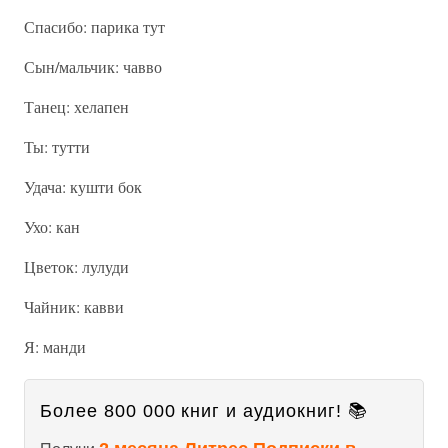
Спасибо: парика тут
Сын/мальчик: чавво
Танец: хелапен
Ты: тутти
Удача: кушти бок
Ухо: кан
Цветок: лулуди
Чайник: кавви
Я: манди
Более 800 000 книг и аудиокниг! 📚