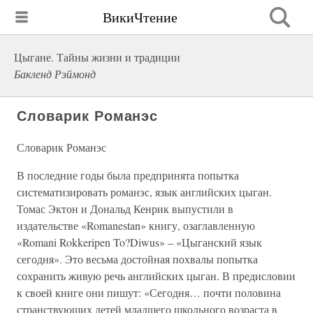
ВикиЧтение
Цыгане. Тайны жизни и традиции
Бакленд Рэймонд
Словарик Романэс
Словарик Романэс
В последние годы была предпринята попытка
систематизировать романэс, язык английских цыган.
Томас Эктон и Дональд Кенрик выпустили в
издательстве «Romanestan» книгу, озаглавленную
«Romani Rokkeripen To?Diwus» – «Цыганский язык
сегодня». Это весьма достойная похвалы попытка
сохранить живую речь английских цыган. В предисловии
к своей книге они пишут: «Сегодня… почти половина
странствующих детей младшего школьного возраста в