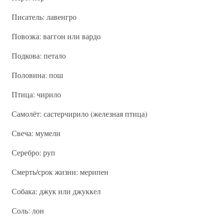
Писатель: лавенгро
Повозка: ваггон или вардо
Подкова: петало
Половина: пош
Птица: чирило
Самолёт: састерчирило (железная птица)
Свеча: мумели
Серебро: руп
Смерть/срок жизни: мерипен
Собака: джук или джуккел
Соль: лон