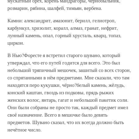
мускатный орех, корень мандрагоры, чернобыльник,
розмарин, рябина, шалфей, тимьян, вербена.
Камни: александрит, амазонит, берилл, гелиотроп,
карбункул, хризолит, коралл, алмаз, гранат, нефрит,
лунный камень, опал, горный хрусталь, кварц, топаз,
циркон.
В Нью?Форесте я встретил старого шувано, который
утверждал, что его путей годится для всего. Это был
небольшой тряпичный мешочек, зашитый со всех сторон,
со спрятанными в нём предметами. Мне сказали, что там
находятся перо кукушки, чёрно?белый камень, жёлудь,
конский каштан, гвоздь из подковы, прядь рыжих
женских волос, янтарь, гагат и небольшой пакетик соли.
Они были собраны не просто так, каждый предмет имел
своё назначение. Всего в мешочке было девять
предметов. Шувано сказал, что их всегда должно быть
нечётное число.