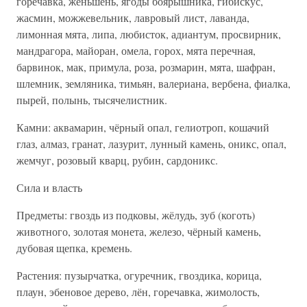
горечавка, женьшень, ягоды боярышника, гибискус,
жасмин, можжевельник, лавровый лист, лаванда,
лимонная мята, липа, любисток, адиантум, просвирник,
мандрагора, майоран, омела, горох, мята перечная,
барвинок, мак, примула, роза, розмарин, мята, шафран,
шлемник, земляника, тимьян, валериана, вербена, фиалка,
пырей, полынь, тысячелистник.
Камни: аквамарин, чёрный опал, гелиотроп, кошачий
глаз, алмаз, гранат, лазурит, лунный камень, оникс, опал,
жемчуг, розовый кварц, рубин, сардоникс.
Сила и власть
Предметы: гвоздь из подковы, жёлудь, зуб (коготь)
животного, золотая монета, железо, чёрный камень,
дубовая щепка, кремень.
Растения: пузырчатка, огуречник, гвоздика, корица,
плаун, эбеновое дерево, лён, горечавка, жимолость,