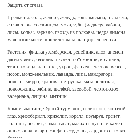
Защита от сглаза
Предметы: соль, железо, жёлудь, кошачья лапа, иглы ежа,
сплав олова со свинцом, моча, зубы (медведя, кабана,
лисы, волка), зеркало, гвоздь из подковы, цедра лимона,
маленькие кости, кроличья лапа, панцирь черепахи.
Растения: фиалка узамбарская, репейник, алоэ, анемон,
дягиль, анис, базилик, паслён, по?сконник, крушина,
тмин, корица, лапчатка, укроп, фенхель, чеснок, вереск,
иссоп, можжевельник, лаванда, липа, мандрагора,
полынь, мирра, крапива, петрушка, мята болотная,
подорожник, рябина, шалфей, зверобой, чертополох,
валериана, лещина, мытник.
Камни: аметист, чёрный турмалин, гелиотроп, кошачий
глаз, хризоберилл, хризолит, коралл, изумруд, гранат,
гиацинт, нефрит, яшма, гагат, малахит, лунный камень,
оникс, опал, кварц, сапфир, сердолик, сардоникс, топаз,
бирюза.