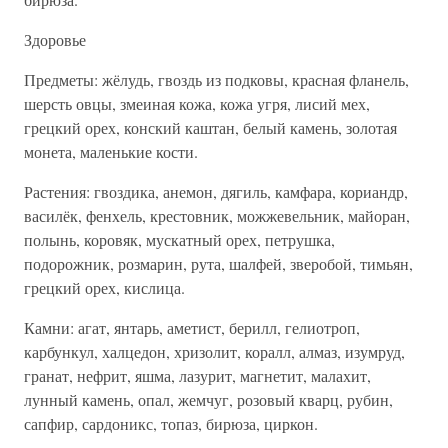
Здоровье
Предметы: жёлудь, гвоздь из подковы, красная фланель,
шерсть овцы, змеиная кожа, кожа угря, лисий мех,
грецкий орех, конский каштан, белый камень, золотая
монета, маленькие кости.
Растения: гвоздика, анемон, дягиль, камфара, кориандр,
василёк, фенхель, крестовник, можжевельник, майоран,
полынь, коровяк, мускатный орех, петрушка,
подорожник, розмарин, рута, шалфей, зверобой, тимьян,
грецкий орех, кислица.
Камни: агат, янтарь, аметист, берилл, гелиотроп,
карбункул, халцедон, хризолит, коралл, алмаз, изумруд,
гранат, нефрит, яшма, лазурит, магнетит, малахит,
лунный камень, опал, жемчуг, розовый кварц, рубин,
сапфир, сардоникс, топаз, бирюза, циркон.