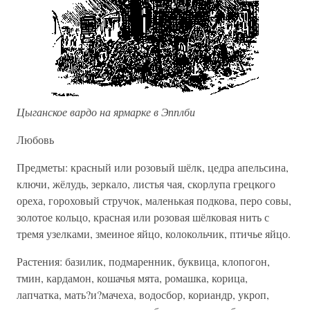
Цыганское вардо на ярмарке в Эпплби
Любовь
Предметы: красный или розовый шёлк, цедра апельсина,
ключи, жёлудь, зеркало, листья чая, скорлупа грецкого
ореха, гороховый стручок, маленькая подкова, перо совы,
золотое кольцо, красная или розовая шёлковая нить с
тремя узелками, змеиное яйцо, колокольчик, птичье яйцо.
Растения: базилик, подмаренник, буквица, клопогон,
тмин, кардамон, кошачья мята, ромашка, корица,
лапчатка, мать?и?мачеха, водосбор, кориандр, укроп,