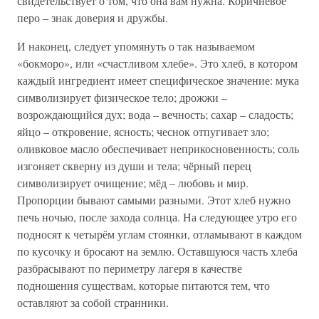
свидетельствует о том, что она вам нужна. Коричневое
перо – знак доверия и дружбы.
И наконец, следует упомянуть о так называемом
«бокморо», или «счастливом хлебе». Это хлеб, в котором
каждый ингредиент имеет специфическое значение: мука
символизирует физическое тело; дрожжи –
возрождающийся дух; вода – вечность; сахар – сладость;
яйцо – откровение, ясность; чеснок отпугивает зло;
оливковое масло обеспечивает неприкосновенность; соль
изгоняет скверну из души и тела; чёрный перец
символизирует очищение; мёд – любовь и мир.
Пропорции бывают самыми разными. Этот хлеб нужно
печь ночью, после захода солнца. На следующее утро его
подносят к четырём углам стоянки, отламывают в каждом
по кусочку и бросают на землю. Оставшуюся часть хлеба
разбрасывают по периметру лагеря в качестве
подношения существам, которые питаются тем, что
оставляют за собой странники.