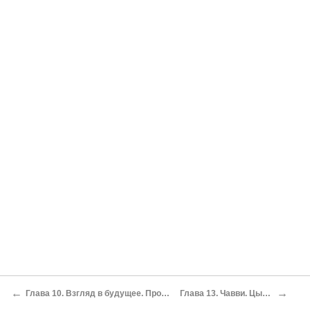
←
→
Глава 10. Взгляд в будущее. Пророчества и гадания.
Глава 13. Чавви. Цыганские дети.