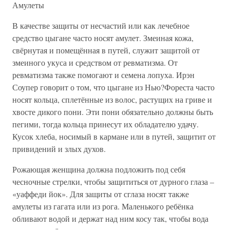
Амулеты
В качестве защиты от несчастий или как лечебное
средство цыгане часто носят амулет. Змеиная кожа,
свёрнутая и помещённая в путей, служит защитой от
змеиного укуса и средством от ревматизма. От
ревматизма также помогают и семена лопуха. Ирэн
Соупер говорит о том, что цыгане из Нью?Фореста часто
носят кольца, сплетённые из волос, растущих на гриве и
хвосте дикого пони. Эти пони обязательно должны быть
пегими, тогда кольца принесут их обладателю удачу.
Кусок хлеба, носимый в кармане или в путей, защитит от
привидений и злых духов.
Рожающая женщина должна подложить под себя
чесночные стрелки, чтобы защититься от дурного глаза –
«уаффеди йок». Для защиты от сглаза носят также
амулеты из гагата или из рога. Маленького ребёнка
обливают водой и держат над ним косу так, чтобы вода