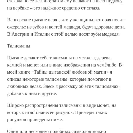
стекала по её лезвию; затем ему вешают на шею подкову
на верёвке – это надёжное средство от сглаза.
Венгерские цыгане верят, что у женщины, которая носит
ожерелье из зубов и когтей медведя, будут здоровые дети.
В Австрии и Италии с этой целью носят зубы медведя.
Талисманы
Цыгане делают себе талисманы из металла, дерева,
камней и монет или в виде изображения на чем?либо. В
моей книге «Тайны цыганской любовной магии» я
описал некоторые талисманы, которые помогают в
любовных делах. Здесь я расскажу об этих талисманах,
добавив к ним и другие.
Широко распространены талисманы в виде монет, на
которых иглой нанесён рисунок. Примеры таких
рисунков приведены ниже.
Один или несколько подобных символов можно