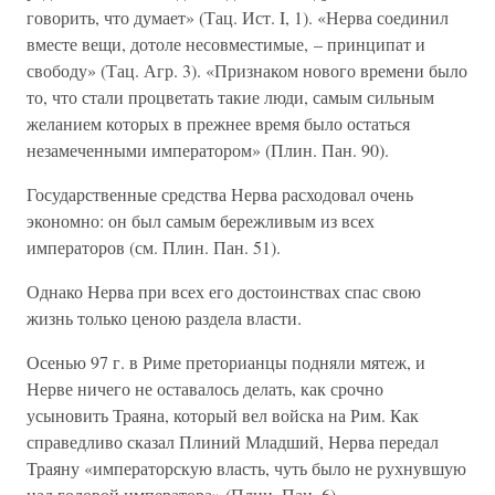
говорить, что думает» (Тац. Ист. I, 1). «Нерва соединил
вместе вещи, дотоле несовместимые, – принципат и
свободу» (Тац. Агр. 3). «Признаком нового времени было
то, что стали процветать такие люди, самым сильным
желанием которых в прежнее время было остаться
незамеченными императором» (Плин. Пан. 90).
Государственные средства Нерва расходовал очень
экономно: он был самым бережливым из всех
императоров (см. Плин. Пан. 51).
Однако Нерва при всех его достоинствах спас свою
жизнь только ценою раздела власти.
Осенью 97 г. в Риме преторианцы подняли мятеж, и
Нерве ничего не оставалось делать, как срочно
усыновить Траяна, который вел войска на Рим. Как
справедливо сказал Плиний Младший, Нерва передал
Траяну «императорскую власть, чуть было не рухнувшую
над головой императора» (Плин. Пан. 6).