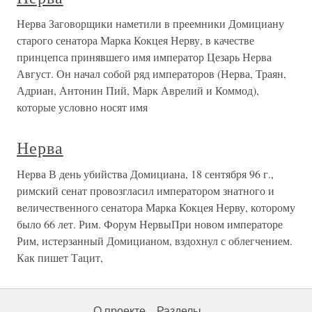
Нерва Заговорщики наметили в преемники Домициану
старого сенатора Мар­ка Кокцея Нерву, в качестве
принцепса принявшего имя император Це­зарь Нерва
Август. Он начал собой ряд императоров (Нерва, Траян,
Адри­ан, Антонин Пий, Марк Аврелий и Коммод),
которые условно носят имя
Нерва
Нерва В день убийства Домициана, 18 сентября 96 г.,
римский сенат провозгласил императором знатного и
величественного сенатора Марка Кокцея Нерву, которому
было 66 лет. Рим. Форум НервыПри новом императоре
Рим, истерзанный Домицианом, вздохнул с облегчением.
Как пишет Тацит,
О проекте
Разделы