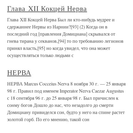
Глава XII Кокцей Нерва
Глава XII Кокцей Нерва Был ли кто-нибудь мудрее и
сдержаннее Нервы из Нарнии?[93] (2) Когда он в
последний год [правления Домициана] скрывался от
гнева тирана у секванов,[94] то по требованию легионов
принял власть,[95] но когда увидел, что она может
осуществляться только людьми с
НЕРВА
НЕРВА Marcus Cocceius Nerva 8 ноября 30 г. — 25 января
98 г. Правил под именем Imperator Nerva Caezar Augustus
с 18 сентября 96 г. до 25 января 98 г. Был причислен к
сонму богов Дошло до нас, что незадолго до смерти
Домициану привиделся сон, будто у него на спине растет
золотой горб. По его мнению, такой сон