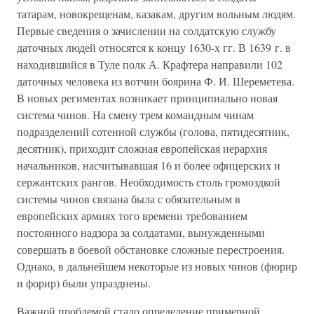
татарам, новокрещенам, казакам, другим вольным людям.
Первые сведения о зачислении на солдатскую службу
даточных людей относятся к концу 1630-х гг. В 1639 г. в
находившийся в Туле полк А. Крафтера направили 102
даточных человека из вотчин боярина Ф. И. Шереметева.
В новых региментах возникает принципиально новая
система чинов. На смену трем командным чинам
подразделений сотенной службы (голова, пятидесятник,
десятник), приходит сложная европейская иерархия
начальников, насчитывавшая 16 и более офицерских и
сержантских рангов. Необходимость столь громоздкой
системы чинов связана была с обязательным в
европейских армиях того времени требованием
постоянного надзора за солдатами, вынужденными
совершать в боевой обстановке сложные перестроения.
Однако, в дальнейшем некоторые из новых чинов (фюрир
и форир) были упразднены.
Важной проблемой стало определение примерной