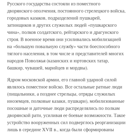
Русского государства состояли из поместного
дворянского ополчения, постоянного стрелецкого войска,
городовых казаков, подразделений пушкарей,
затинщиков и других служилых людей «пушкарского
чина», полков солдатского, рейтарского и драгунского
строя. В военное время они усиливались мобилизацией
на «большую повальную службу» части боеспособного
тяглого населения, в том числе и представителей многих
народов Поволжья (казанских и юртовских татар,
башкир, чувашей, марийцев и мордвы).
Ядром московской армии, его главной ударной силой
являлось поместное войско. Все остальные ратные люди
(пищальники, а позднее стрельцы, отряды служилых
иноземцев, полковые казаки, пушкари), мобилизованные
посошные и даточные люди распределялись по полкам
дворянской рати, усиливая ее боевые возможности. Такое
устройство вооруженных сил подверглось реорганизации
лишь в середине XVII в., когда были сформированы