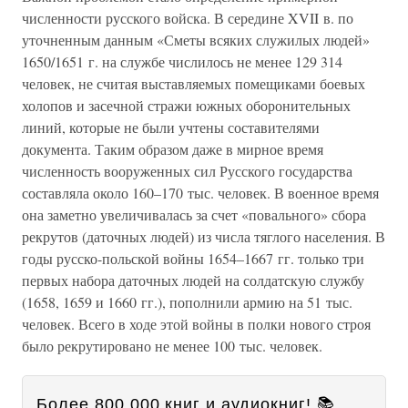
численности русского войска. В середине XVII в. по
уточненным данным «Сметы всяких служилых людей»
1650/1651 г. на службе числилось не менее 129 314
человек, не считая выставляемых помещиками боевых
холопов и засечной стражи южных оборонительных
линий, которые не были учтены составителями
документа. Таким образом даже в мирное время
численность вооруженных сил Русского государства
составляла около 160–170 тыс. человек. В военное время
она заметно увеличивалась за счет «повального» сбора
рекрутов (даточных людей) из числа тяглого населения. В
годы русско-польской войны 1654–1667 гг. только три
первых набора даточных людей на солдатскую службу
(1658, 1659 и 1660 гг.), пополнили армию на 51 тыс.
человек. Всего в ходе этой войны в полки нового строя
было рекрутировано не менее 100 тыс. человек.
Более 800 000 книг и аудиокниг! 📚