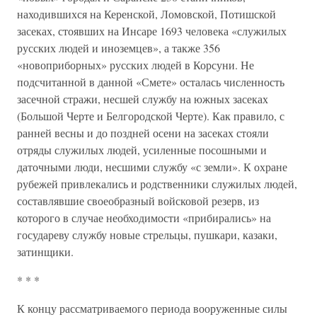
находившихся на Керенской, Ломовской, Потишской
засеках, стоявших на Инсаре 1693 человека «служилых
русских людей и иноземцев», а также 356
«новоприборных» русских людей в Корсуни. Не
подсчитанной в данной «Смете» осталась численность
засечной стражи, несшей службу на южных засеках
(Большой Черте и Белгородской Черте). Как правило, с
ранней весны и до поздней осени на засеках стояли
отряды служилых людей, усиленные посошными и
даточными люди, несшими службу «с земли». К охране
рубежей привлекались и родственники служилых людей,
составлявшие своеобразный войсковой резерв, из
которого в случае необходимости «прибирались» на
государеву службу новые стрельцы, пушкари, казаки,
затинщики.
* * *
К концу рассматриваемого периода вооруженные силы