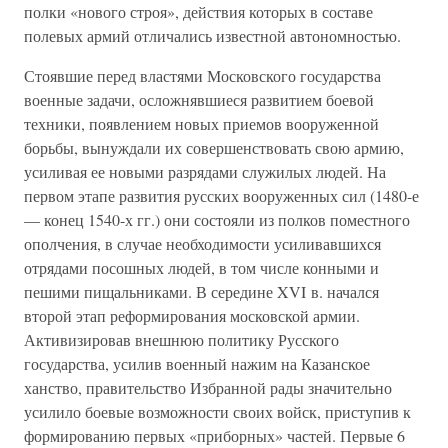
полки «нового строя», действия которых в составе
полевых армий отличались известной автономностью.
Стоявшие перед властями Московского государства
военные задачи, осложнявшиеся развитием боевой
техники, появлением новых приемов вооруженной
борьбы, вынуждали их совершенствовать свою армию,
усиливая ее новыми разрядами служилых людей. На
первом этапе развития русских вооруженных сил (1480-е
— конец 1540-х гг.) они состояли из полков поместного
ополчения, в случае необходимости усиливавшихся
отрядами посошных людей, в том числе конными и
пешими пищальниками. В середине XVI в. начался
второй этап реформирования московской армии.
Активизировав внешнюю политику Русского
государства, усилив военный нажим на Казанское
ханство, правительство Избранной рады значительно
усилило боевые возможности своих войск, приступив к
формированию первых «приборных» частей. Первые 6