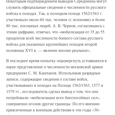
Некоторым подтверждением выводов Середонина могут
служить официальные сведения о численности русского
войска в походах. Так, в полоцком походе 1562/1563 г.
участвовало около 60 тыс. человек (с холопами) и более
80 тыс. посошных людей. А. В. Чернов, согласившись с
этими цифрами, отмечал, что «мобилизация от 35 до 55
процентов всей численности боевого состава русского
войска для указанных крупнейших походов второй
половины XVI в. — явление вполне реальное».
В последнее время попытку опровергнуть устоявшееся в
науке представление о численности московской армии
предпринял С. М. Каштанов. Использовав разрядные
записи, содержащие сведения о составе войск,
участвовавших в походах на Полоцк 1562/1563, 1577 и
1579 гг., исследователь сделал вывод о том, что они
потребовали «мобилизации всех боеспособных сил»,
совершенно оголив другие границы. По его мнению
привлеченные к военным действиям в эти годы «30–