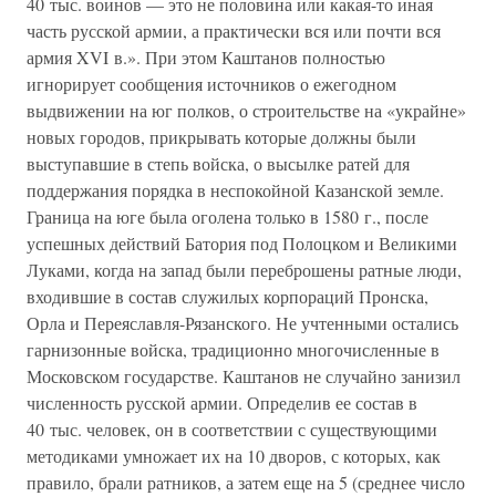
40 тыс. воинов — это не половина или какая-то иная
часть русской армии, а практически вся или почти вся
армия XVI в.». При этом Каштанов полностью
игнорирует сообщения источников о ежегодном
выдвижении на юг полков, о строительстве на «украйне»
новых городов, прикрывать которые должны были
выступавшие в степь войска, о высылке ратей для
поддержания порядка в неспокойной Казанской земле.
Граница на юге была оголена только в 1580 г., после
успешных действий Батория под Полоцком и Великими
Луками, когда на запад были переброшены ратные люди,
входившие в состав служилых корпораций Пронска,
Орла и Переяславля-Рязанского. Не учтенными остались
гарнизонные войска, традиционно многочисленные в
Московском государстве. Каштанов не случайно занизил
численность русской армии. Определив ее состав в
40 тыс. человек, он в соответствии с существующими
методиками умножает их на 10 дворов, с которых, как
правило, брали ратников, а затем еще на 5 (среднее число