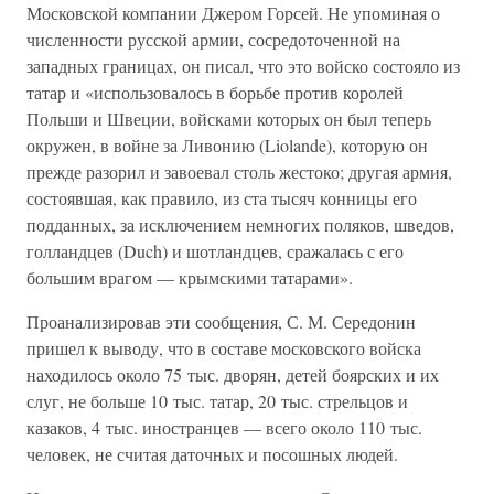
Московской компании Джером Горсей. Не упоминая о
численности русской армии, сосредоточенной на
западных границах, он писал, что это войско состояло из
татар и «использовалось в борьбе против королей
Польши и Швеции, войсками которых он был теперь
окружен, в войне за Ливонию (Liolande), которую он
прежде разорил и завоевал столь жестоко; другая армия,
состоявшая, как правило, из ста тысяч конницы его
подданных, за исключением немногих поляков, шведов,
голландцев (Duch) и шотландцев, сражалась с его
большим врагом — крымскими татарами».
Проанализировав эти сообщения, С. М. Середонин
пришел к выводу, что в составе московского войска
находилось около 75 тыс. дворян, детей боярских и их
слуг, не больше 10 тыс. татар, 20 тыс. стрельцов и
казаков, 4 тыс. иностранцев — всего около 110 тыс.
человек, не считая даточных и посошных людей.