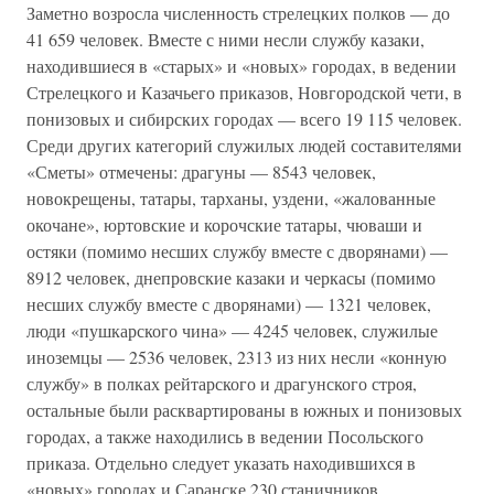
Заметно возросла численность стрелецких полков — до
41 659 человек. Вместе с ними несли службу казаки,
находившиеся в «старых» и «новых» городах, в ведении
Стрелецкого и Казачьего приказов, Новгородской чети, в
понизовых и сибирских городах — всего 19 115 человек.
Среди других категорий служилых людей составителями
«Сметы» отмечены: драгуны — 8543 человек,
новокрещены, татары, тарханы, уздени, «жалованные
окочане», юртовские и корочские татары, чюваши и
остяки (помимо несших службу вместе с дворянами) —
8912 человек, днепровские казаки и черкасы (помимо
несших службу вместе с дворянами) — 1321 человек,
люди «пушкарского чина» — 4245 человек, служилые
иноземцы — 2536 человек, 2313 из них несли «конную
службу» в полках рейтарского и драгунского строя,
остальные были расквартированы в южных и понизовых
городах, а также находились в ведении Посольского
приказа. Отдельно следует указать находившихся в
«новых» городах и Саранске 230 станичников,