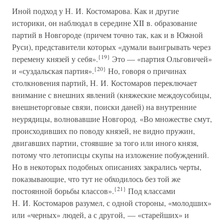
Иной подход у Н. И. Костомарова. Как и другие
историки, он наблюдал в середине XII в. образование
партий в Новгороде (причем точно так, как и в Южной
Руси), представители которых «думали выигрывать через
{19}
перемену князей у себя».
Это — «партия Ольговичей»
{20}
и «суздальская партия».
Но, говоря о причинах
столкновения партий, Н. И. Костомаров переключает
внимание с внешних явлений (княжеские междоусобицы,
внешнеторговые связи, поиски даней) на внутренние
неурядицы, волновавшие Новгород. «Во множестве смут,
происходивших по поводу князей, не видно пружин,
двигавших партии, стоявшие за того или иного князя,
потому что летописцы скупы на изложение побуждений.
Но в некоторых подобных описаниях закрались черты,
показывающие, что тут не обходилось без той же
{21}
постоянной борьбы классов».
Под классами
Н. И. Костомаров разумел, с одной стороны, «молодших»
или «черных» людей, а с другой, — «старейших» и