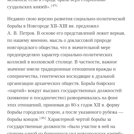
{45}
суздальских князей».
Недавно свою версию развития социально-политической
борьбы в Новгороде XII–XIII вв. предложил
А. В. Петров. В основе его представлений лежит верная,
по нашему мнению, мысль о доклассовой природе
новгородского общества, что в значительной мере
предопределяло характер социально-политических
коллизий в волховской столице. В частности, важное
значение имели традиционные отношения вражды и
соперничества, генетически восходящие к дуальной
организации архаических обществ. Борьба боярских
«партий» вокруг высших государственных должностей
(княжение и посадничество) разворачивалась на фоне
этих отношений, принимая до 80-х годов XII в. форму
борьбы городских сторон, а после указанного рубежа —
{46}
борьбы концов.
Характерной чертой борьбы за
государственные должности «было участие в ней на
стороне одной из борющихся сил новгородских князей».