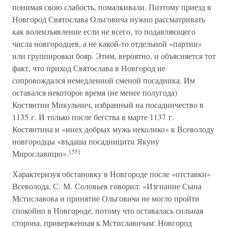
понимая свою слабость, помалкивали. Поэтому приезд в
Новгород Святослава Ольговича нужно рассматривать
как волеизъявление если не всего, то подавляющего
числа новгородцев, а не какой-то отдельной «партии»
или группировки бояр. Этим, вероятно, и объясняется тот
факт, что приход Святослава в Новгород не
сопровождался немедленной сменой посадника. Им
оставался некоторое время (не менее полугода)
Костянтин Микульчич, избранный на посадничество в
1135 г. И только после бегства в марте 1137 г.
Костянтина и «инех добрых мужь неколико» к Всеволоду
новгородцы «въдаша посадницити Якуну
{55}
Мирославицю».
Характеризуя обстановку в Новгороде после «отставки»
Всеволода, С. М. Соловьев говорил: «Изгнание Сына
Мстиславова и принятие Ольговича не могло пройти
спокойно в Новгороде, потому что оставалась сильная
сторона, приверженная к Мстиславичам: Новгород