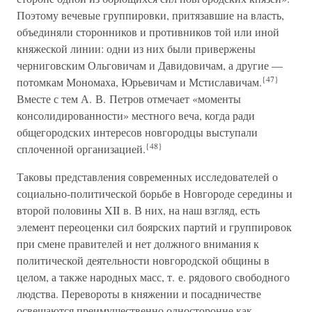
Поэтому вечевые группировки, притязавшие на власть,
объединяли сторонников и противников той или иной
княжеской линии: одни из них были привержены
черниговским Ольговичам и Давидовичам, а другие —
{47}
потомкам Мономаха, Юрьевичам и Мстиславичам.
Вместе с тем А. В. Петров отмечает «моменты
консолидированности» местного веча, когда ради
общегородских интересов новгородцы выступали
{48}
сплоченной организацией.
Таковы представления современных исследователей о
социально-политической борьбе в Новгороде середины и
второй половины XII в. В них, на наш взгляд, есть
элемент переоценки сил боярских партий и группировок
при смене правителей и нет должного внимания к
политической деятельности новгородской общины в
целом, а также народных масс, т. е. рядового свободного
людства. Перевороты в княжении и посадничестве
освещаются преимущественно односторонне как