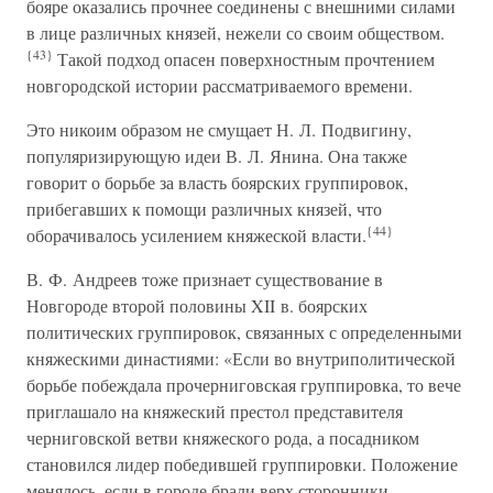
бояре оказались прочнее соединены с внешними силами
в лице различных князей, нежели со своим обществом.
{43}
Такой подход опасен поверхностным прочтением
новгородской истории рассматриваемого времени.
Это никоим образом не смущает Н. Л. Подвигину,
популяризирующую идеи В. Л. Янина. Она также
говорит о борьбе за власть боярских группировок,
прибегавших к помощи различных князей, что
{44}
оборачивалось усилением княжеской власти.
В. Ф. Андреев тоже признает существование в
Новгороде второй половины XII в. боярских
политических группировок, связанных с определенными
княжескими династиями: «Если во внутриполитической
борьбе побеждала прочерниговская группировка, то вече
приглашало на княжеский престол представителя
черниговской ветви княжеского рода, а посадником
становился лидер победившей группировки. Положение
менялось, если в городе брали верх сторонники