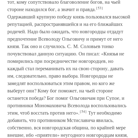
тот, кому сопутствовало благоволение богов, на чьей
{53}
стороне находился бог, а значит и правда.
Одержавший крупную победу князь пользовался высокой
репутацией, распространявшейся и на его ближайших
родичей. Надо было ожидать, что новгородцы отдадут
предпочтение Всеволоду Ольговичу и примут от него
князя. Так оно и случилось. С. М. Соловьев тонко
почувствовал данную ситуацию. Он писал: «Князья не
помирились при посредничестве новгородцев, но
каждый стал переманивать их на свою сторону, давать
им, следовательно, право выбора. Новгородцы не
замедлят воспользоваться этим правом, но кого же
выберут они? Кому бог поможет, на чьей стороне
останется победа? Бог помог Ольговичам при Супое, и
противники Мономаховича Всеволода воспользовались
{54}
этим, чтоб восстать против него».
Тут необходимо
добавить, что противником Мстиславича явилась,
собственно, вся новгородская община, по крайней мере
внешне, ибо «приятели» неугодного новгородцам князя,