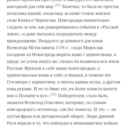
{51}
выгодный для себя мир.
Конечно, то была не простая
потасовка князей, поскольку за ними стояли земские
силы Киева и Чернигова. Новгородцы внимательно
следили за тем, как разворачивались события в «Русской
земле», и даже пытались посредничать между
враждующими. Незадолго до рокового для князя
Всеволода Мстиславича 1136 г. «ходи Мирослав
посадник из Новагорода мирить кыян с церниговьци, и
приде, не успев ницто же; сильно бо възмялася вся земля
Русская; Яропълк к собе зваше новъгородьце, а
церниговьскыи князь к собе; и бишася, и поможе бог
Олговицю с церниговчи, и многы кыяны исеце, а другыя
изма руками. И не то бяше зло, нъ более поъяста копити
{52}
вои и Половче и все».
Победителем, стало быть,
оказался Всеволод Ольгович, которому, по словам
новгородского летописца, сам бог помогал. И это — не
пустая фраза или риторический оборот. Люди древней
Руси верили в то, что побеждал в межкняжеских войнах