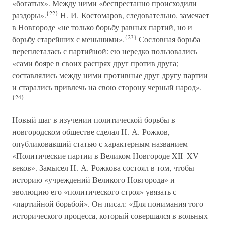
«богатых». Между ними «беспрестанно происходили
{22}
раздоры».
Н. И. Костомаров, следовательно, замечает
в Новгороде «не только борьбу равных партий, но и
{23}
борьбу старейших с меньшими».
Сословная борьба
переплеталась с партийной: ею нередко пользовались
«сами бояре в своих распрях друг против друга;
составлялись между ними противные друг другу партии
и старались привлечь на свою сторону черный народ».
{24}
Новый шаг в изучении политической борьбы в
новгородском обществе сделал Н. А. Рожков,
опубликовавший статью с характерным названием
«Политические партии в Великом Новгороде XII–XV
веков». Замысел Н. А. Рожкова состоял в том, чтобы
историю «учреждений Великого Новгорода» и
эволюцию его «политического строя» увязать с
«партийной борьбой». Он писал: «Для понимания того
исторического процесса, который совершался в вольных