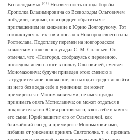
{61}
Всеволодкомь».
Неизвестность исхода борьбы
Ярополка Владимировича со Всеволодом Ольговичем
побудили, видимо, новгородцев обратиться с
приглашением на княжение к Юрию Долгорукому. Тот
откликнулся на их зов и послал в Новгород своего сына
Ростислава. Подоплеку перемен на новгородском
княжеском столе верно угадал С. М. Соловьев. Он
отмечал, что «Новгород, сообразуясь с переменою,
последовавшею на юге в пользу Ольговичей, сменяет
Мономаховича; будучи приведен этою сменою в
затруднительное положение, он находит средство выйти
из него без воеда себе и унижения: он может
примириться с Мономаховичами, не имея нужды
принимать опять Мстиславича; он может отдаться в
покровительство Юрия ростовского, взять себе в князья
его сына; Юрий защитит его от Ольговичей, как
ближайший сосед, и примирит с Мономаховичами,
избавив от унижения принять Святополка, т. е. признать
торжество псковичей; наконец призвание Юрьевича