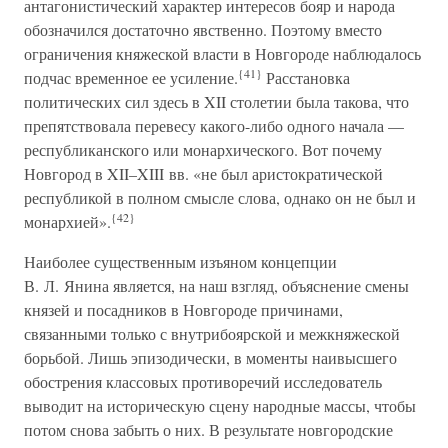
антагонистический характер интересов бояр и народа
обозначился достаточно явственно. Поэтому вместо
ограничения княжеской власти в Новгороде наблюдалось
{41}
подчас временное ее усиление.
Расстановка
политических сил здесь в XII столетии была такова, что
препятствовала перевесу какого-либо одного начала —
республиканского или монархического. Вот почему
Новгород в XII–XIII вв. «не был аристократической
республикой в полном смысле слова, однако он не был и
{42}
монархией».
Наиболее существенным изъяном концепции
В. Л. Янина является, на наш взгляд, объяснение смены
князей и посадников в Новгороде причинами,
связанными только с внутрибоярской и межкняжеской
борьбой. Лишь эпизодически, в моменты наивысшего
обострения классовых противоречий исследователь
выводит на историческую сцену народные массы, чтобы
потом снова забыть о них. В результате новгородские