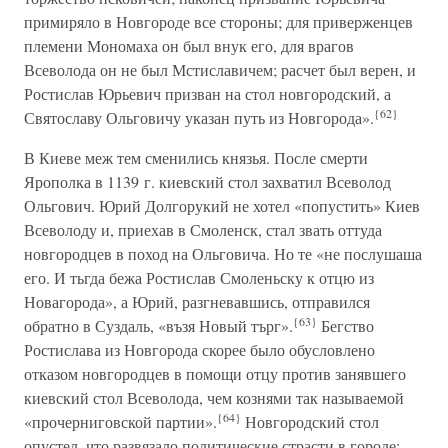
примиряло в Новгороде все стороны; для приверженцев
племени Мономаха он был внук его, для врагов
Всеволода он не был Мстиславичем; расчет был верен, и
Ростислав Юрьевич призван на стол новгородский, а
{62}
Святославу Ольговичу указан путь из Новгорода».
В Киеве меж тем сменились князья. После смерти
Ярополка в 1139 г. киевский стол захватил Всеволод
Ольгович. Юрий Долгорукий не хотел «попустить» Киев
Всеволоду и, приехав в Смоленск, стал звать оттуда
новгородцев в поход на Ольговича. Но те «не послушаша
его. И тьгда бежа Ростислав Смоленьску к отцю из
Новагорода», а Юрий, разгневавшись, отправился
{63}
обратно в Суздаль, «възя Новый търг».
Бегство
Ростислава из Новгорода скорее было обусловлено
отказом новгородцев в помощи отцу против занявшего
киевский стол Всеволода, чем кознями так называемой
{64}
«прочерниговской партии».
Новгородский стол
опустел, что развязало политические страсти в городе: