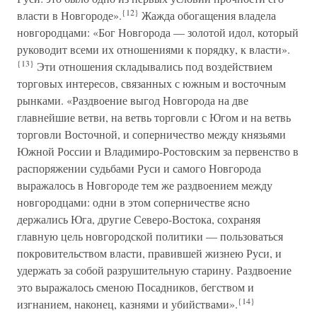
{12}
власти в Новгороде».
Жажда обогащения владела
новгородцами: «Бог Новгорода — золотой идол, который
руководит всеми их отношениями к порядку, к власти».
{13}
Эти отношения складывались под воздействием
торговых интересов, связанных с южным и восточным
рынками. «Раздвоение выгод Новгорода на две
главнейшие ветви, на ветвь торговли с Югом и на ветвь
торговли Восточной, и соперничество между князьями
Южной России и Владимиро-Ростовским за первенство в
распоряжении судьбами Руси и самого Новгорода
выражалось в Новгороде тем же раздвоением между
новгородцами: одни в этом соперничестве ясно
держались Юга, другие Северо-Востока, сохраняя
главную цель новгородской политики — пользоваться
покровительством власти, правившей жизнею Руси, и
удержать за собой разрушительную старину. Раздвоение
это выражалось сменою Посадников, бегством и
{14}
изгнанием, наконец, казнями и убийствами».