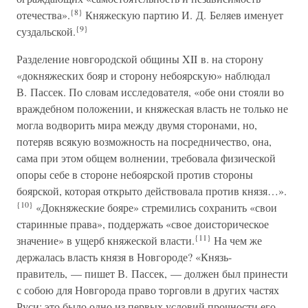
{8}
отечества».
Княжескую партию И. Д. Беляев именует
{9}
суздальской.
Разделение новгородской общины XII в. на сторону
«докняжеских бояр и сторону небоярскую» наблюдал
В. Пассек. По словам исследователя, «обе они стояли во
враждебном положении, и княжеская власть не только не
могла водворить мира между двумя сторонами, но,
потеряв всякую возможность на посредничество, она,
сама при этом общем волнении, требовала физической
опоры себе в стороне небоярской против стороны
боярской, которая открыто действовала против князя…».
{10}
«Докняжеские бояре» стремились сохранить «свои
старинные права», поддержать «свое доисторическое
{11}
значение» в ущерб княжеской власти.
На чем же
держалась власть князя в Новгороде? «Князь-
правитель, — пишет В. Пассек, — должен был принести
с собою для Новгорода право торговли в других частях
Руси: это было одно из первых условий прочности его