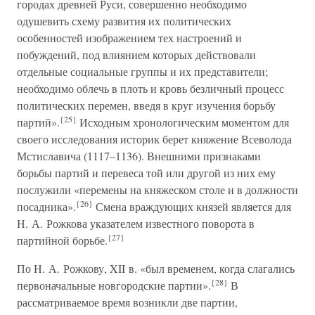
городах древней Руси, совершенно необходимо
одушевить схему развития их политических
особенностей изображением тех настроений и
побуждений, под влиянием которых действовали
отдельные социальные группы и их представители;
необходимо облечь в плоть и кровь безличный процесс
политических перемен, введя в круг изучения борьбу
{25}
партий».
Исходным хронологическим моментом для
своего исследования историк берет княжение Всеволода
Мстиславича (1117–1136). Внешними признаками
борьбы партий и перевеса той или другой из них ему
послужили «перемены на княжеском столе и в должности
{26}
посадника».
Смена враждующих князей является для
Н. А. Рожкова указателем известного поворота в
{27}
партийной борьбе.
По Н. А. Рожкову, XII в. «был временем, когда слагались
{28}
первоначальные новгородские партии».
В
рассматриваемое время возникли две партии,