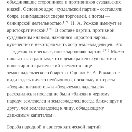
объединявшие сторонников и противников суздальских
князей. Основное ядро «суздальской партии» составляли
бояре, занимавшиеся сперва торговлей, а потом —
{29}
банкирской деятельностью.
Н. А. Рожков именует ее
{30}
аристократической.
В составе партии, противной
суздальским князьям, находился «простой народ»,
купечество и некоторая часть бояр-землевладельцев. Это
{31}
— «демократическая», или «народная» партия.
Может
показаться странным, что в демократическую партию
вошел аристократический элемент в лице
землевладельческого боярства. Однако Н. А. Рожков не
видит здесь ничего необычного, поскольку интересы
«бояр-капиталистов» и «бояр-землевладельцев»
расходились и последние были «близки к черному
народу: земледелец и землевладелец всегда ближе друг к
другу, чем землевладелец к лицу, обладающему
движимым капиталом».
Борьба народной и аристократической партий