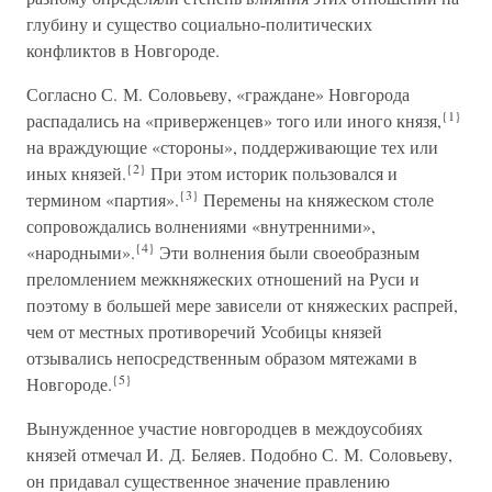
глубину и существо социально-политических
конфликтов в Новгороде.
Согласно С. М. Соловьеву, «граждане» Новгорода
{1}
распадались на «приверженцев» того или иного князя,
на враждующие «стороны», поддерживающие тех или
{2}
иных князей.
При этом историк пользовался и
{3}
термином «партия».
Перемены на княжеском столе
сопровождались волнениями «внутренними»,
{4}
«народными».
Эти волнения были своеобразным
преломлением межкняжеских отношений на Руси и
поэтому в большей мере зависели от княжеских распрей,
чем от местных противоречий Усобицы князей
отзывались непосредственным образом мятежами в
{5}
Новгороде.
Вынужденное участие новгородцев в междоусобиях
князей отмечал И. Д. Беляев. Подобно С. М. Соловьеву,
он придавал существенное значение правлению