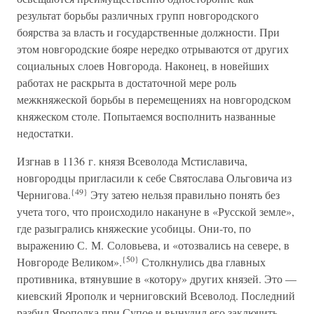
результат борьбы различных групп новгородского
боярства за власть и государственные должности. При
этом новгородские бояре нередко отрываются от других
социальных слоев Новгорода. Наконец, в новейших
работах не раскрыта в достаточной мере роль
межкняжеской борьбы в перемещениях на новгородском
княжеском столе. Попытаемся восполнить названные
недостатки.
Изгнав в 1136 г. князя Всеволода Мстиславича,
новгородцы пригласили к себе Святослава Ольговича из
{49}
Чернигова.
Эту затею нельзя правильно понять без
учета того, что происходило накануне в «Русской земле»,
где разыгрались княжеские усобицы. Они-то, по
выражению С. М. Соловьева, и «отозвались на севере, в
{50}
Новгороде Великом».
Столкнулись два главных
противника, втянувшие в «котору» других князей. Это —
киевский Ярополк и черниговский Всеволод. Последний
разбил Ярополка при Супое и вынудил его заключить