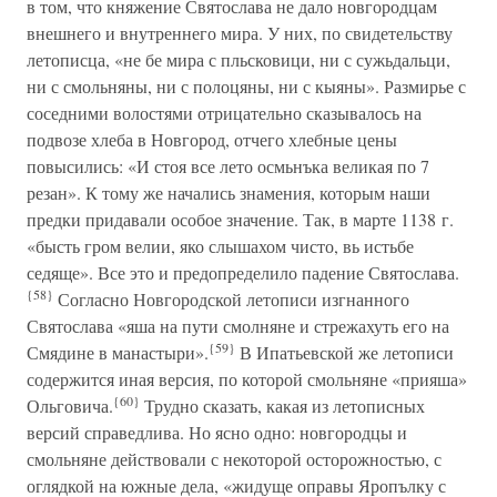
в том, что княжение Святослава не дало новгородцам
внешнего и внутреннего мира. У них, по свидетельству
летописца, «не бе мира с пльсковици, ни с сужьдальци,
ни с смольняны, ни с полоцяны, ни с кыяны». Размирье с
соседними волостями отрицательно сказывалось на
подвозе хлеба в Новгород, отчего хлебные цены
повысились: «И стоя все лето осмьнъка великая по 7
резан». К тому же начались знамения, которым наши
предки придавали особое значение. Так, в марте 1138 г.
«бысть гром велии, яко слышахом чисто, вь истьбе
седяще». Все это и предопределило падение Святослава.
{58}
Согласно Новгородской летописи изгнанного
Святослава «яша на пути смолняне и стрежахуть его на
{59}
Смядине в манастыри».
В Ипатьевской же летописи
содержится иная версия, по которой смольняне «прияша»
{60}
Ольговича.
Трудно сказать, какая из летописных
версий справедлива. Но ясно одно: новгородцы и
смольняне действовали с некоторой осторожностью, с
оглядкой на южные дела, «жидуще оправы Яропълку с