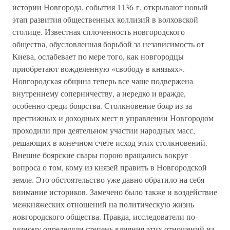
истории Новгорода, события 1136 г. открывают новый
этап развития общественных коллизий в волховской
столице. Известная сплоченность новгородского
общества, обусловленная борьбой за независимость от
Киева, ослабевает по мере того, как новгородцы
приобретают вожделенную «свободу в князьях».
Новгородская община теперь все чаще подвержена
внутреннему соперничеству, а нередко и вражде,
особенно среди боярства. Столкновение бояр из-за
престижных и доходных мест в управлении Новгородом
проходили при деятельном участии народных масс,
решающих в конечном счете исход этих столкновений.
Внешне боярские свары порою вращались вокруг
вопроса о том, кому из князей править в Новгородской
земле. Это обстоятельство уже давно обратило на себя
внимание историков. Замечено было также и воздействие
межкняжеских отношений на политическую жизнь
новгородского общества. Правда, исследователи по-
разному определяли степень влияния этих отношений на