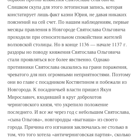
Слишком скупа для этого летописная запись, которая
констатирует лишь факт казни Юрия, не давая никаких
пояснений на сей счет. По нашим наблюдениям, первые
месяцы правления в Новгороде Святослава Ольговича
проходили при относительном спокойствии жителей
волховской столицы. Но в конце 1136 — начале 1137 г.
раздоры но поводу княжения Святослава Ольговича
стали проявляться все более явственно. Однако
противники Святослава оказались на грани поражения,
чреватого для них огромными неприятностями. Поэтому
они во главе с посадником Костянтином и побежали из
Новгорода. К посадничьей власти пришел Якун
Мирославич, входивший в круг доброхотов
черниговского князя, что укрепило положение
последнего. И все же через год с небольшим Святослава,
«сына Ольгова», новгородцы «выгнаша» из своего
города. Причина его изгнания заключалась не столько в
том, что того хотела «античерниговская партия», сколько