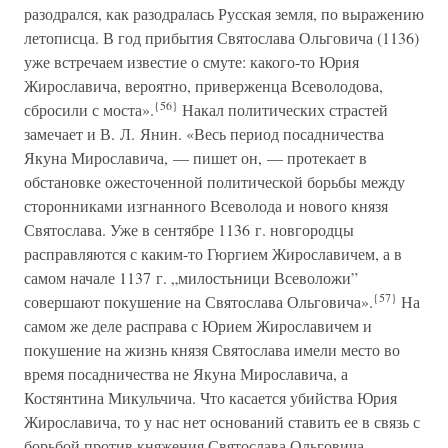
разодрался, как разодралась Русская земля, по выражению
летописца. В год прибытия Святослава Ольговича (1136)
уже встречаем известие о смуте: какого-то Юрия
Жирославича, вероятно, приверженца Всеволодова,
{56}
сбросили с моста».
Накал политических страстей
замечает и В. Л. Янин. «Весь период посадничества
Якуна Мирославича, — пишет он, — протекает в
обстановке ожесточенной политической борьбы между
сторонниками изгнанного Всеволода и нового князя
Святослава. Уже в сентябре 1136 г. новгородцы
расправляются с каким-то Гюргием Жирославичем, а в
самом начале 1137 г. „милостьници Всеволожи”
{57}
совершают покушение на Святослава Ольговича».
На
самом же деле расправа с Юрием Жирославичем и
покушение на жизнь князя Святослава имели место во
время посадничества не Якуна Мирославича, а
Костянтина Микульчича. Что касается убийства Юрия
Жирославича, то у нас нет оснований ставить ее в связь с
борьбой против княжения Святослава Ольговича.