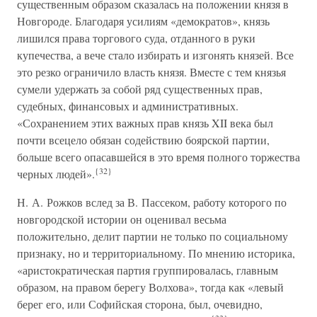
существенным образом сказалась на положении князя в
Новгороде. Благодаря усилиям «демократов», князь
лишился права торгового суда, отданного в руки
купечества, а вече стало избирать и изгонять князей. Все
это резко ограничило власть князя. Вместе с тем князья
сумели удержать за собой ряд существенных прав,
судебных, финансовых и административных.
«Сохранением этих важных прав князь XII века был
почти всецело обязан содействию боярской партии,
больше всего опасавшейся в это время полного торжества
{32}
черных людей».
Н. А. Рожков вслед за В. Пассеком, работу которого по
новгородской истории он оценивал весьма
положительно, делит партии не только по социальному
признаку, но и территориальному. По мнению историка,
«аристократическая партия группировалась, главным
образом, на правом берегу Волхова», тогда как «левый
берег его, или Софийская сторона, был, очевидно,