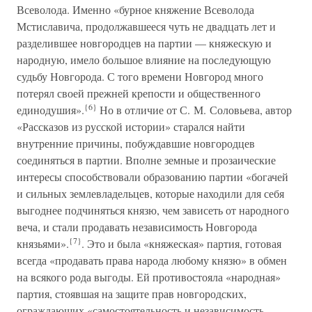
Всеволода. Именно «бурное княжение Всеволода
Мстиславича, продолжавшееся чуть не двадцать лет и
разделившее новгородцев на партии — княжескую и
народную, имело большое влияние на последующую
судьбу Новгорода. С того времени Новгород много
потерял своей прежней крепости и общественного
{6}
единодушия».
Но в отличие от С. М. Соловьева, автор
«Рассказов из русской истории» старался найти
внутренние причины, побуждавшие новгородцев
соединяться в партии. Вполне земные и прозаические
интересы способствовали образованию партии «богачей
и сильных землевладельцев, которые находили для себя
выгоднее подчиняться князю, чем зависеть от народного
веча, и стали продавать независимость Новгорода
{7}
князьями».
. Это и была «княжеская» партия, готовая
всегда «продавать права народа любому князю» в обмен
на всякого рода выгоды. Ей противостояла «народная»
партия, стоявшая на защите прав новгородских,
ограждающих «самостоятельность и независимость