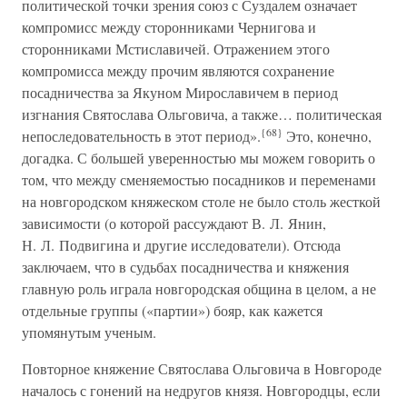
политической точки зрения союз с Суздалем означает
компромисс между сторонниками Чернигова и
сторонниками Мстиславичей. Отражением этого
компромисса между прочим являются сохранение
посадничества за Якуном Мирославичем в период
изгнания Святослава Ольговича, а также… политическая
{68}
непоследовательность в этот период».
Это, конечно,
догадка. С большей уверенностью мы можем говорить о
том, что между сменяемостью посадников и переменами
на новгородском княжеском столе не было столь жесткой
зависимости (о которой рассуждают В. Л. Янин,
Н. Л. Подвигина и другие исследователи). Отсюда
заключаем, что в судьбах посадничества и княжения
главную роль играла новгородская община в целом, а не
отдельные группы («партии») бояр, как кажется
упомянутым ученым.
Повторное княжение Святослава Ольговича в Новгороде
началось с гонений на недругов князя. Новгородцы, если