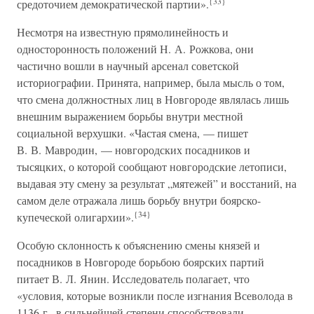
{33}
средоточием демократической партии».
Несмотря на известную прямолинейность и
односторонность положений Н. А. Рожкова, они
частично вошли в научный арсенал советской
историографии. Принята, например, была мысль о том,
что смена должностных лиц в Новгороде являлась лишь
внешним выражением борьбы внутри местной
социальной верхушки. «Частая смена, — пишет
В. В. Мавродин, — новгородских посадников и
тысяцких, о которой сообщают новгородские летописи,
выдавая эту смену за результат „мятежей” и восстаний, на
самом деле отражала лишь борьбу внутри боярско-
{34}
купеческой олигархии».
Особую склонность к объяснению смены князей и
посадников в Новгороде борьбою боярских партий
питает В. Л. Янин. Исследователь полагает, что
«условия, которые возникли после изгнания Всеволода в
1136 г., в сильнейшей степени способствовали