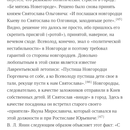
«Бе мятежь Новегороде». Решено было снова принять
князем Святослава Ольговича: «И послашася новгородци
{65}
Кыеву по Святослава по Олговиця, заходивъше роте».
Видно, решение это далось не просто, ибо пришлось его
скрепить присягой («ротой»), принятой, наверное, на
вечевом сходе. Всеволод, конечно, знал о «политической
нестабильности» в Новгороде и поэтому требовал
гарантий со стороны новгородцев. Довольно
любопытным в этой связи является известие
Лаврентьевской летописи: «Пустиша Новгородци
Гюргевича от собе, а ко Всеволоду пустиша дети свое в
{66}
тали, рекуще пусти к нам Святослава».
Новгородцы,
следовательно, в качестве заложников отправили в Киев
собственных детей. И Святослав «вниде» в город. Здесь в
качестве посадника он встретил старого своего
«приятеля» Якуна Мирославича, который оставался на
{67}
этой должности и при Ростиславе Юрьевиче.
В. Л. Янин следующим образом объясняет этот факт: «С