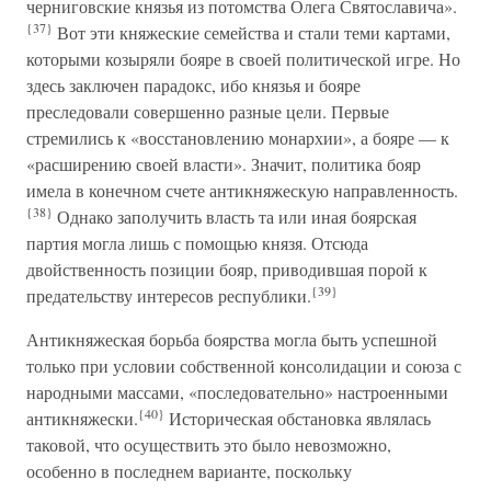
черниговские князья из потомства Олега Святославича».
{37}
Вот эти княжеские семейства и стали теми картами,
которыми козыряли бояре в своей политической игре. Но
здесь заключен парадокс, ибо князья и бояре
преследовали совершенно разные цели. Первые
стремились к «восстановлению монархии», а бояре — к
«расширению своей власти». Значит, политика бояр
имела в конечном счете антикняжескую направленность.
{38}
Однако заполучить власть та или иная боярская
партия могла лишь с помощью князя. Отсюда
двойственность позиции бояр, приводившая порой к
{39}
предательству интересов республики.
Антикняжеская борьба боярства могла быть успешной
только при условии собственной консолидации и союза с
народными массами, «последовательно» настроенными
{40}
антикняжески.
Историческая обстановка являлась
таковой, что осуществить это было невозможно,
особенно в последнем варианте, поскольку