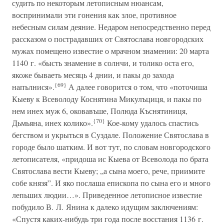
судить по некоторым летописным нюансам,
воспринимали эти гонения как злое, противное
небесным силам деяние. Недаром непосредственно перед
рассказом о пострадавших от Святослава новгородских
мужах помещено известие о мрачном знамении: 20 марта
1140 г. «бысть знамение в солнчи, и толико оста его,
якоже бываеть месяць 4 днии, и пакы до захода
{69}
напълнися».
А далее говорится о том, что «поточиша
Кыеву к Всеволоду Коснятина Микулъциця, и пакы по
нем инех муж 6, оковавъше, Полюда Къснятиниця,
{70}
Дьмьяна, инех колико».
Кое-кому удалось спастись
бегством и укрыться в Суздале. Положение Святослава в
городе было шатким. И вот тут, по словам новгородского
летописателя, «придоша ис Кыева от Всеволода по брата
Святослава вести Кыеву; „а сына моего, рече, приимите
собе князя”. И яко послаша епископа по сына его и много
лепьших людии…». Приведенное летописное известие
побудило В. Л. Янина к далеко идущим заключениям:
«Спустя каких-нибудь три года после восстания 1136 г.