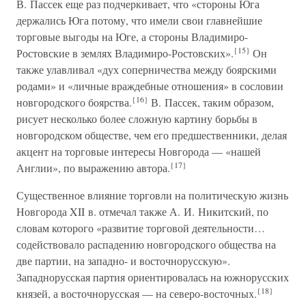
В. Пассек еще раз подчеркивает, что «стороны Юга
держались Юга потому, что имели свои главнейшие
торговые выгоды на Юге, а стороны Владимиро-
{15}
Ростовские в землях Владимиро-Ростовских».
Он
также улавливал «дух соперничества между боярскими
родами» и «личные враждебные отношения» в сословии
{16}
новгородского боярства.
В. Пассек, таким образом,
рисует несколько более сложную картину борьбы в
новгородском обществе, чем его предшественники, делая
акцент на торговые интересы Новгорода — «нашей
{17}
Англии», по выражению автора.
Существенное влияние торговли на политическую жизнь
Новгорода XII в. отмечал также А. И. Никитский, по
словам которого «развитие торговой деятельности…
содействовало распадению новгородского общества на
две партии, на западно- и восточнорусскую».
Западнорусская партия ориентировалась на южнорусских
{18}
князей, а восточнорусская — на северо-восточных.