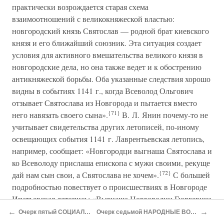
практически возрождается старая схема
взаимоотношений с великокняжеской властью:
новгородский князь Святослав — родной брат киевского
князя и его ближайший союзник. Эта ситуация создает
условия для активного вмешательства великого князя в
новгородские дела, но она также ведет и к обострению
антикняжеской борьбы. Оба указанные следствия хорошо
видны в событиях 1141 г., когда Всеволод Ольгович
отзывает Святослава из Новгорода и пытается вместо
{71}
него навязать своего сына».
В. Л. Янин почему-то не
учитывает свидетельства других летописей, по-иному
освещающих события 1141 г. Лаврентьевская летопись,
например, сообщает: «Новгородци выгнаша Святослава и
ко Всеволоду прислаша епископа с мужи своими, рекуще
{72}
дай нам сын свои, а Святослава не хочем».
С большей
подробностью повествует о происшествиях в Новгороде
Ипатьевская летопись: «Выгнаша Новгородци Гюргевича
Ростислава и испросиша у Всеволода брата Святослава в
←
→
Очерк пятый СОЦИАЛЬНО-ПОЛИТИЧЕСКАЯ БОРЬБА В НОВГОРОДЕ И СОБЫТИЯ 1136 г.
Очерк седьмой НАРОДНЫЕ ВОЛНЕНИЯ 1209 г. И ОТНОШЕНИЯ НОВГОРОДА С КНЯЗЕМ ВСЕВОЛОДОМ БОЛЬШОЕ ГНЕЗДО
Новъгород и посадише и Новегороде. По мале же