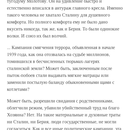
тугодуму Молотову. Он на удивление быстро и
естественно вписался в антураж главного кресла. Именно
такого человека не хватало Сталину для душевного
комфорта. Но полного комфорта ему не было дано
вкусить никогда, так же, как и Берия. То были одинокие
волки. И союз их был волчий.
... Кампания смягчения террора, объявленная в начале
1939 года, как она отозвалась на судьбе миллионов,
томившихся в бесчисленных тюрьмах-лагерях
сталинской земли? Может быть, заключенным после
пыток-побоев стали выдавать мягкие матрацы или
заменили постылую баланду обыкновенными щами с
котлетами?
Может быть, разрешили свидания с родственниками,
облегчили режим, убавили убийственный труд на благо
Хозяина? Нет. На такие материальные и духовные траты
ни Сталин, ни Берия, люди государственные, не могли
согласиться. Как и все иные политические кампании, эта