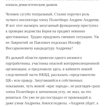
изошла демагогическим дымом.
Человек сугубо театральный, Сталин поручил роль
чуткого инспектора члену Политбюро Андрею Андрееву.
И вот этот насмерть запуганный функционер приступил
к проверке ведомства Берия на предмет невинно
арестованных. Трудно придумать смешнее ситуацию. Уж
не Лаврентий ли Павлович подсказал Иосифу
Виссарионовичу кандидатуру Андреева?
Из дальней области привезли одного низового
партработника, участника опасной контрреволюционной
организации, и предложили здесь, в кабинете некоей
следственной части НКВД, рассказать «представителю
ЦК» всю правду. Запутавшийся в собственных
показаниях, чуть живой «враг народа», не разглядев сразу
члена Политбюро в затененном углу, не знал, на что
решиться. Он уже не раз пострадал от провокаций и,
даже узнав Андреева, боялся подвоха. «Андреев уйдет, а