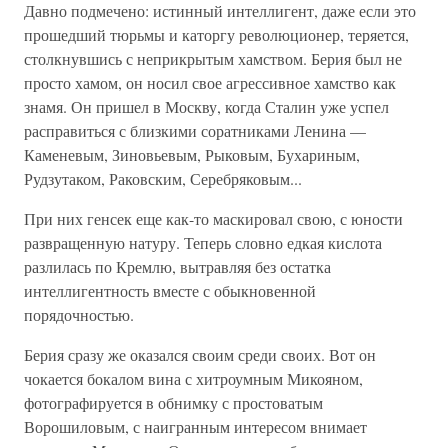
Давно подмечено: истинный интеллигент, даже если это
прошедший тюрьмы и каторгу революционер, теряется,
столкнувшись с неприкрытым хамством. Берия был не
просто хамом, он носил свое агрессивное хамство как
знамя. Он пришел в Москву, когда Сталин уже успел
расправиться с близкими соратниками Ленина —
Каменевым, Зиновьевым, Рыковым, Бухариным,
Рудзутаком, Раковским, Серебряковым...
При них генсек еще как-то маскировал свою, с юности
развращенную натуру. Теперь словно едкая кислота
разлилась по Кремлю, вытравляя без остатка
интеллигентность вместе с обыкновенной
порядочностью.
Берия сразу же оказался своим среди своих. Вот он
чокается бокалом вина с хитроумным Микояном,
фотографируется в обнимку с простоватым
Ворошиловым, с наигранным интересом внимает