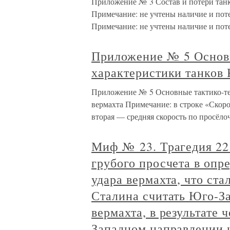
Приложение № 3 Состав и потери тан
Примечание: не учтены наличие и поте
Примечание: не учтены наличие и поте
Приложение № 5 Основ
характеристики танков
Приложение № 5 Основные тактико-те
вермахта Примечание: в строке «Скоро
вторая — средняя скорость по просёло
Миф № 23. Трагедия 22 
грубого просчета в опр
удара вермахта, что ст
Сталина считать Юго-З
вермахта, в результате 
Западном направлении 