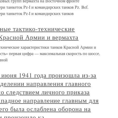
ковых групп вермахта на Восточном фронте
ри танкеток Pz-I и командирских танков Pz. Bef.
ри танкеток Pz-I и командирских танков
ные тактико-технические
 Красной Армии и вермахта
хнические характеристики танков Красной Армии и
сть» первая цифра — максимальная скорость по шоссе,
чной
июня 1941 года произошла из-за
еделении направления главного
ало следствием личного приказа
ападное направление главным для
чего была ослаблена оборона на
и произошло ка