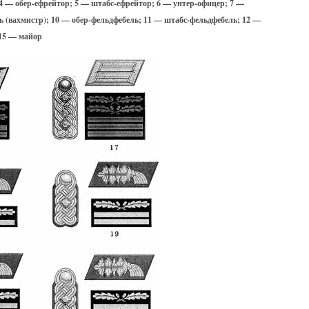
 4 — обер-ефрейтор; 5 — штабс-ефрейтор; 6 — унтер-офицер; 7 —
ь (вахмистр); 10 — обер-фельдфебель; 11 — штабс-фельдфебель; 12 —
 15 — майор