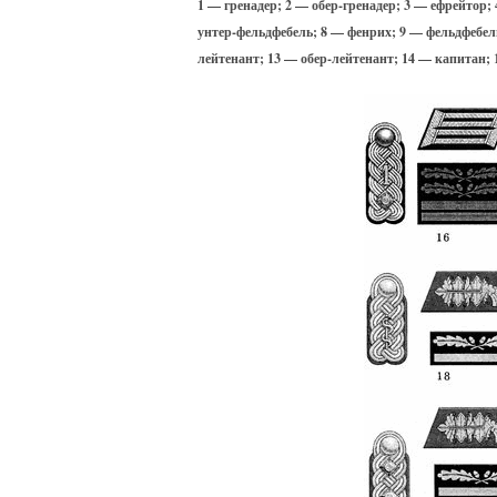
1 — гренадер; 2 — обер-гренадер; 3 — ефрейтор;
унтер-фельдфебель; 8 — фенрих; 9 — фельдфебел
лейтенант; 13 — обер-лейтенант; 14 — капитан;