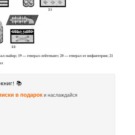
ал-майор; 19 — генерал-лейтенант; 20 — генерал от инфантерии; 21
ал
книг! 📚
писки в подарок
и наслаждайся