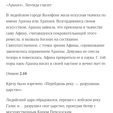
«Арахнэ». Легенда гласит:
В лидийском городе Колофоне жила искусная ткачиха по
имени Арахна или Арахнея. Возгордившись своим
искусством, Арахна заявила, что превзошла в ткачестве
саму Афину, считавшуюся покровительницей этого
ремесла, и вызвала богиню на состязание.
Святотатственное, с точки зрения Афины, соревнование
закончилось поражением Арахны. Девушка не снесла
позора и повесилась. Афина превратила ее в паука. С той
поры паук-Арахна висит в своей паутине и вечно ткет ее.
2.10
Ответ
Крезу было изречено «Перейдешь реку — разрушишь
царство».
Лидийский царь обрадовался, перешел с войском реку
Галис и… разрушил
свое
царство, проиграв битву с
могущественным Киром Персидским.