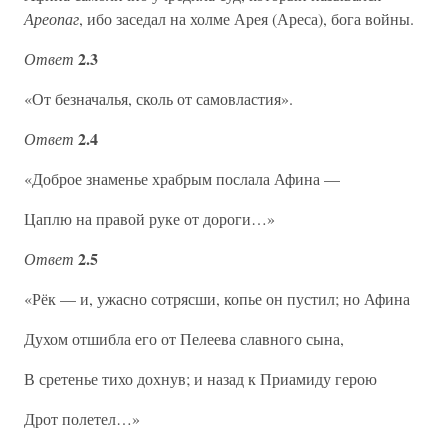
Ареопаг
, ибо заседал на холме Арея (Ареса), бога войны.
2.3
Ответ
«От безначалья, сколь от самовластия».
2.4
Ответ
«Доброе знаменье храбрым послала Афина —
Цаплю на правой руке от дороги…»
2.5
Ответ
«Рёк — и, ужасно сотрясши, копье он пустил; но Афина
Духом отшибла его от Пелеева славного сына,
В сретенье тихо дохнув; и назад к Приамиду герою
Дрот полетел…»