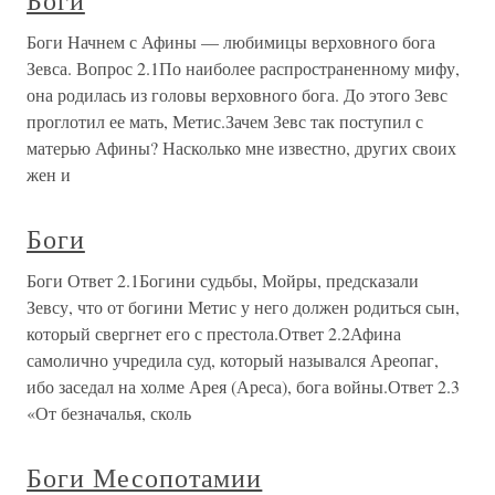
Боги
Боги Начнем с Афины — любимицы верховного бога
Зевса. Вопрос 2.1По наиболее распространенному мифу,
она родилась из головы верховного бога. До этого Зевс
проглотил ее мать, Метис.Зачем Зевс так поступил с
матерью Афины? Насколько мне известно, других своих
жен и
Боги
Боги Ответ 2.1Богини судьбы, Мойры, предсказали
Зевсу, что от богини Метис у него должен родиться сын,
который свергнет его с престола.Ответ 2.2Афина
самолично учредила суд, который назывался Ареопаг,
ибо заседал на холме Арея (Ареса), бога войны.Ответ 2.3
«От безначалья, сколь
Боги Месопотамии