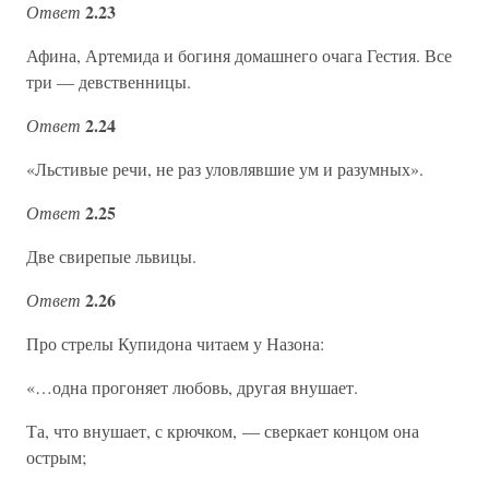
2.23
Ответ
Афина, Артемида и богиня домашнего очага Гестия. Все
три — девственницы.
2.24
Ответ
«Льстивые речи, не раз уловлявшие ум и разумных».
2.25
Ответ
Две свирепые львицы.
2.26
Ответ
Про стрелы Купидона читаем у Назона:
«…одна прогоняет любовь, другая внушает.
Та, что внушает, с крючком, — сверкает концом она
острым;