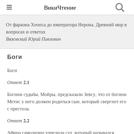
ВикиЧтение
От фараона Хеопса до императора Нерона. Древний мир в
вопросах и ответах
Вяземский Юрий Павлович
Боги
Боги
2.1
Ответ
Богини судьбы, Мойры, предсказали Зевсу, что от богини
Метис у него должен родиться сын, который свергнет его
с престола.
2.2
Ответ
Афина самолично учредила суд, который назывался