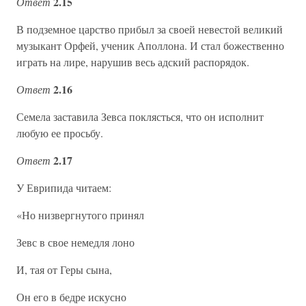
2.15
Ответ
В подземное царство прибыл за своей невестой великий
музыкант Орфей, ученик Аполлона. И стал божественно
играть на лире, нарушив весь адский распорядок.
2.16
Ответ
Семела заставила Зевса поклясться, что он исполнит
любую ее просьбу.
2.17
Ответ
У Еврипида читаем:
«Но низвергнутого принял
Зевс в свое немедля лоно
И, тая от Геры сына,
Он его в бедре искусно