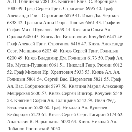
А. П. Голицына 7081 38. Княгиня Елиз. С. Воронцова
7080 39. Граф Сергей Григ. Строганов 6995 40. Граф
Александр Григ. Строганов 6879 41. Иван Дм. Чертков
6838 42. Графиня Анна Георг. Толстая 6661 43. Графиня
София Мих. Шувалова 6659 44. Княгиня Ольга Ал.
Орлова 6480 45. Князь Лев Викторович Кочубей 6447 46.
Граф Алексей Григ. Строганов 6416 47. Князь Александр
Серг. Меншиков 6203 48. Князь Сергей Григ. Голицын
6200 49. Князь Владимир Дм. Голицын 6173 50. Граф Ал.
Ив. Мусин-Пушкин 6061 51. Николай Гавр. Рюмин 6012
52. Граф Михаил Ир. Хрептович 5933 53. Князь Ал. Ал.
Голицын 5861 54. Сергей Вас. Шереметев 5821 55. Граф
Ал. Вас. Бобринский 5797 56. Княгиня Мария Александр.
Мещерская 5600 57. Князь Сергей Виктор. Кочубей 5548
58. Княгиня София Ал. Голицына 5542 59. Иван Фед.
Базилевский 5288 60. Граф Николай Ал. Кушелев-
Безбородко 5273 61. Князь Сергей Серг. Гагарин 5174 62.
Анастасия Я. Нарышкина 5090 63. Князь Николай Ал.
Лобанов-Ростовский 5050