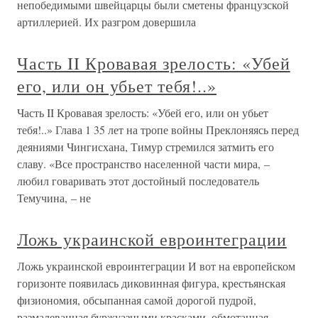
непобедимыми швейцарцы были сметены французской
артиллерией. Их разгром довершила
Часть II Кровавая зрелость: «Убей
его, или он убьет тебя!..»
Часть II Кровавая зрелость: «Убей его, или он убьет
тебя!..» Глава 1 35 лет на тропе войны Преклоняясь перед
деяниями Чингисхана, Тимур стремился затмить его
славу. «Все пространство населенной части мира, –
любил говаривать этот достойный последователь
Темучина, – не
Ложь украинской евроинтеграции
Ложь украинской евроинтеграции И вот на европейском
горизонте появилась диковинная фигура, крестьянская
физиономия, обсыпанная самой дорогой пудрой,
размалеванная буржуазными красками, обмотанная