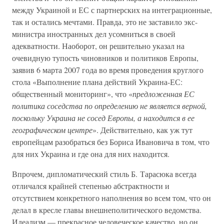
между Украиной и ЕС с партнерских на интеграционные,
так и остались мечтами. Правда, это не заставило экс-
министра иностранных дел усомниться в своей
адекватности. Наоборот, он решительно указал на
очевидную тупость чиновников и политиков Европы,
заявив 6 марта 2007 года во время проведения круглого
стола «Выполнение плана действий Украина-ЕС:
общественный мониторинг», что «
предложенная ЕС
политика соседства по определению не является верной,
поскольку Украина не сосед Европы, а находится в ее
географическом центре
». Действительно, как уж тут
европейцам разобраться без Бориса Ивановича в том, что
для них Украина и где она для них находится.
Впрочем, дипломатический стиль Б. Тарасюка всегда
отличался крайней степенью абстрактности и
отсутствием конкретного наполнения во всем том, что он
делал в кресле главы внешнеполитического ведомства.
Идеализм — прекрасное человеческое качество, но он