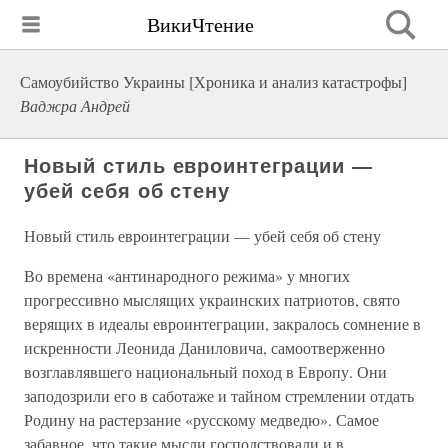
ВикиЧтение
Самоубийство Украины [Хроника и анализ катастрофы]
Ваджра Андрей
Новый стиль евроинтеграции —
убей себя об стену
Новый стиль евроинтеграции — убей себя об стену
Во времена «антинародного режима» у многих
прогрессивно мыслящих украинских патриотов, свято
верящих в идеалы евроинтеграции, закралось сомнение в
искренности Леонида Даниловича, самоотверженно
возглавлявшего национальный поход в Европу. Они
заподозрили его в саботаже и тайном стремлении отдать
Родину на растерзание «русскому медведю». Самое
забавное, что такие мысли господствовали и в