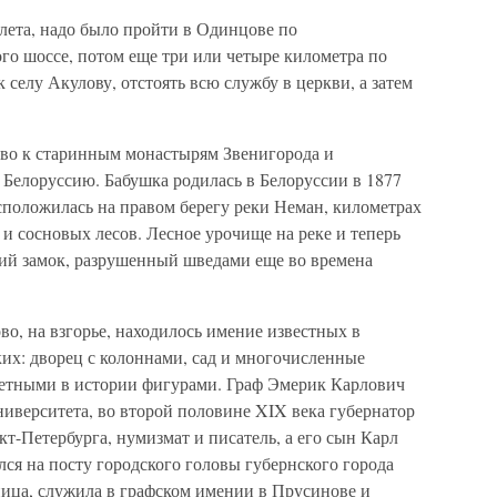
 лета, надо было пройти в Одинцове по
о шоссе, потом еще три или четыре километра по
 селу Акулову, отстоять всю службу в церкви, а затем
ово к старинным монастырям Звенигорода и
 Белоруссию. Бабушка родилась в Белоруссии в 1877
сположилась на правом берегу реки Неман, километрах
в и сосновых лесов. Лесное урочище на реке и теперь
кий замок, разрушенный шведами еще во времена
о, на взгорье, находилось имение известных в
их: дворец с колоннами, сад и многочисленные
метными в истории фигурами. Граф Эмерик Карлович
верситета, во второй половине XIX века губернатор
кт-Петербурга, нумизмат и писатель, а его сын Карл
лся на посту городского головы губернского города
ница, служила в графском имении в Прусинове и