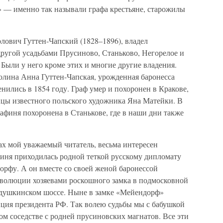
 — именно так называли графа крестьяне, старожилы
лович Гуттен-Чапский (1828–1896), владел
ругой усадьбами Прусиново, Станьково, Негорелое и
 Были у него кроме этих и многие другие владения.
олина Анна Гуттен-Чапская, урожденная баронесса
ились в 1854 году. Граф умер и похоронен в Кракове,
ицы известного польского художника Яна Матейки. В
рафиня похоронена в Станькове, где в наши дни также
ах мой уважаемый читатель, весьма интересен
иня приходилась родной теткой русскому дипломату
рфу. А он вместе со своей женой баронессой
волюции хозяевами роскошного замка в подмосковной
Подушкинском шоссе. Ныне в замке «Мейендорф»
нция президента РФ. Так волею судьбы мы с бабушкой
ом соседстве с родней прусиновских магнатов. Все эти