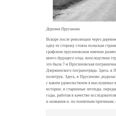
Деревня Прусиново
Вскоре после революции через деревн
одну ее сторону стояла польская стра
графском прусиновском имении размест
моего будущего отца, впоследствии ге
это была 7-я Прусиновская пограничн
Дзержинского погранотряда. Здесь, в 
политрук. Здесь, в Прусинове, родила
с каким удовольствием я выслушивал 
истории, и старинные легенды, переда
годы, работая в качестве исследовател
и названия и, по понятным причинам,