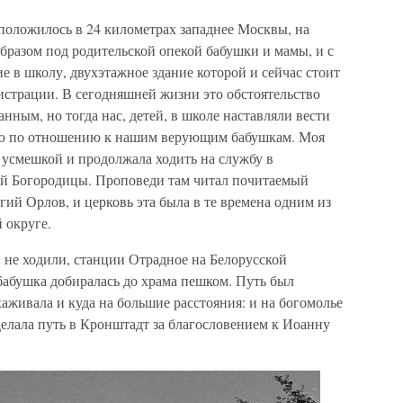
оложилось в 24 километрах западнее Москвы, на
образом под родительской опекой бабушки и мамы, и с
е в школу, двухэтажное здание которой и сейчас стоит
страции. В сегодняшней жизни это обстоятельство
нным, но тогда нас, детей, в школе наставляли вести
ю по отношению к нашим верующим бабушкам. Моя
 усмешкой и продолжала ходить на службу в
ой Богородицы. Проповеди там читал почитаемый
ий Орлов, и церковь эта была в те времена одним из
 округе.
 не ходили, станции Отрадное на Белорусской
 бабушка добиралась до храма пешком. Путь был
хаживала и куда на большие расстояния: и на богомолье
елала путь в Кронштадт за благословением к Иоанну