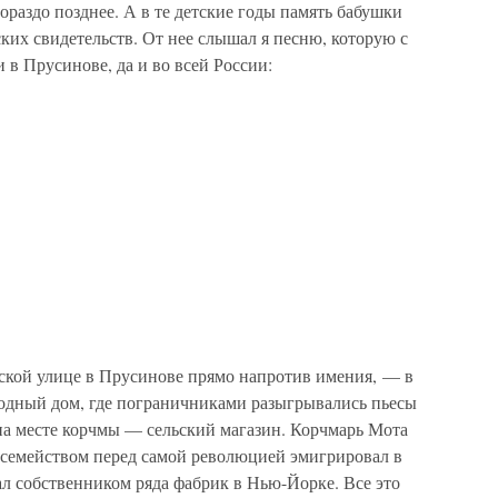
гораздо позднее. А в те детские годы память бабушки
их свидетельств. От нее слышал я песню, которую с
в Прусинове, да и во всей России:
ской улице в Прусинове прямо напротив имения, — в
родный дом, где пограничниками разыгрывались пьесы
а месте корчмы — сельский магазин. Корчмарь Мота
семейством перед самой революцией эмигрировал в
тал собственником ряда фабрик в Нью-Йорке. Все это