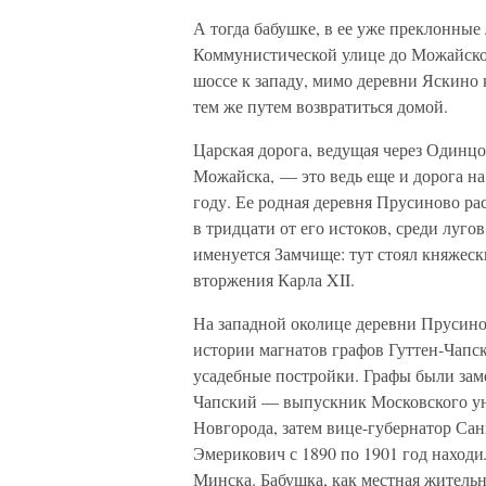
А тогда бабушке, в ее уже преклонные
Коммунистической улице до Можайског
шоссе к западу, мимо деревни Яскино к
тем же путем возвратиться домой.
Царская дорога, ведущая через Одинц
Можайска, — это ведь еще и дорога на
году. Ее родная деревня Прусиново ра
в тридцати от его истоков, среди луго
именуется Замчище: тут стоял княжес
вторжения Карла XII.
На западной околице деревни Прусинов
истории магнатов графов Гуттен-Чапск
усадебные постройки. Графы были за
Чапский — выпускник Московского уни
Новгорода, затем вице-губернатор Сан
Эмерикович с 1890 по 1901 год находи
Минска. Бабушка, как местная житель