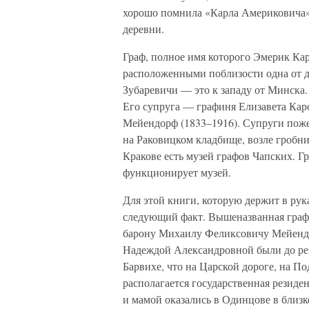
хорошо помнила «Карла Америковича»
деревни.
Граф, полное имя которого Эмерик Кар
расположенными поблизости одна от д
Зубаревичи — это к западу от Минска.
Его супруга — графиня Елизавета Кар
Мейендорф (1833–1916). Супруги пожен
на Раковицком кладбище, возле гробн
Кракове есть музей графов Чапских. Г
функционирует музей.
Для этой книги, которую держит в рук
следующий факт. Вышеназванная граф
барону Михаилу Феликсовичу Мейендо
Надеждой Александровной были до ре
Барвихе, что на Царской дороге, на 
располагается государственная резиде
и мамой оказались в Одинцове в близк