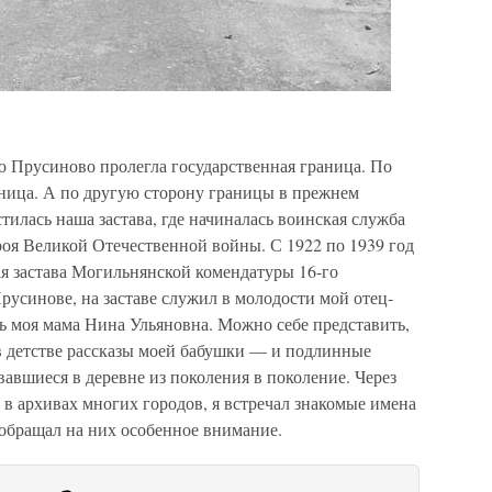
ю Прусиново пролегла государственная граница. По
жница. А по другую сторону границы в прежнем
илась наша застава, где начиналась воинская служба
роя Великой Отечественной войны. С 1922 по 1939 год
ая застава Могильнянской комендатуры 16-го
Прусинове, на заставе служил в молодости мой отец-
сь моя мама Нина Ульяновна. Можно себе представить,
в детстве рассказы моей бабушки — и подлинные
вавшиеся в деревне из поколения в поколение. Через
я в архивах многих городов, я встречал знакомые имена
 обращал на них особенное внимание.