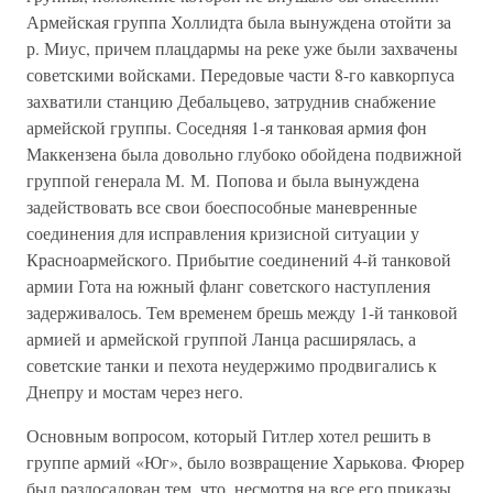
Армейская группа Холлидта была вынуждена отойти за
р. Миус, причем плацдармы на реке уже были захвачены
советскими войсками. Передовые части 8-го кавкорпуса
захватили станцию Дебальцево, затруднив снабжение
армейской группы. Соседняя 1-я танковая армия фон
Маккензена была довольно глубоко обойдена подвижной
группой генерала М. М. Попова и была вынуждена
задействовать все свои боеспособные маневренные
соединения для исправления кризисной ситуации у
Красноармейского. Прибытие соединений 4-й танковой
армии Гота на южный фланг советского наступления
задерживалось. Тем временем брешь между 1-й танковой
армией и армейской группой Ланца расширялась, а
советские танки и пехота неудержимо продвигались к
Днепру и мостам через него.
Основным вопросом, который Гитлер хотел решить в
группе армий «Юг», было возвращение Харькова. Фюрер
был раздосадован тем, что, несмотря на все его приказы,