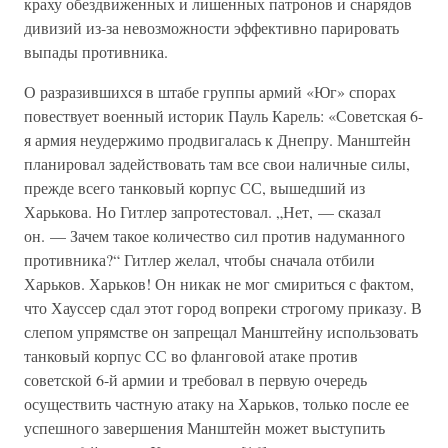
краху обездвиженных и лишенных патронов и снарядов
дивизий из-за невозможности эффективно парировать
выпады противника.
О разразившихся в штабе группы армий «Юг» спорах
повествует военный историк Пауль Карель: «Советская 6-
я армия неудержимо продвигалась к Днепру. Манштейн
планировал задействовать там все свои наличные силы,
прежде всего танковый корпус СС, вышедший из
Харькова. Но Гитлер запротестовал. „Нет, — сказал
он. — Зачем такое количество сил против надуманного
противника?“ Гитлер желал, чтобы сначала отбили
Харьков. Харьков! Он никак не мог смириться с фактом,
что Хауссер сдал этот город вопреки строгому приказу. В
слепом упрямстве он запрещал Манштейну использовать
танковый корпус СС во фланговой атаке против
советской 6-й армии и требовал в первую очередь
осуществить частную атаку на Харьков, только после ее
успешного завершения Манштейн может выступить