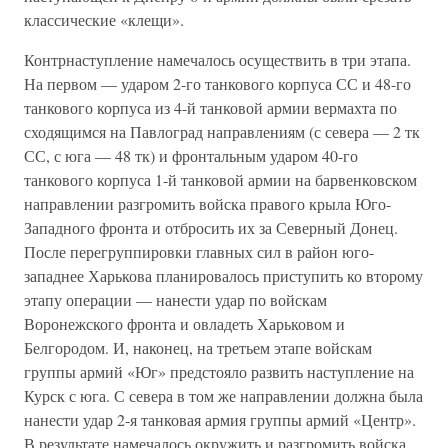
классические «клещи».
Контрнаступление намечалось осуществить в три этапа.
На первом — ударом 2-го танкового корпуса СС и 48-го
танкового корпуса из 4-й танковой армии вермахта по
сходящимся на Павлоград направлениям (с севера — 2 тк
СС, с юга — 48 тк) и фронтальным ударом 40-го
танкового корпуса 1-й танковой армии на барвенковском
направлении разгромить войска правого крыла Юго-
Западного фронта и отбросить их за Северный Донец.
После перегруппировки главных сил в район юго-
западнее Харькова планировалось приступить ко второму
этапу операции — нанести удар по войскам
Воронежского фронта и овладеть Харьковом и
Белгородом. И, наконец, на третьем этапе войскам
группы армий «Юг» предстояло развить наступление на
Курск с юга. С севера в том же направлении должна была
нанести удар 2-я танковая армия группы армий «Центр».
В результате намечалось окружить и разгромить войска