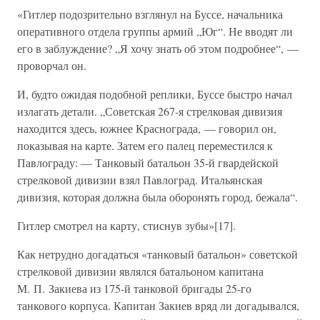
«Гитлер подозрительно взглянул на Буссе, начальника
оперативного отдела группы армий „Юг“. Не вводят ли
его в заблуждение? „Я хочу знать об этом подробнее“, —
проворчал он.
И, будто ожидая подобной реплики, Буссе быстро начал
излагать детали. „Советская 267-я стрелковая дивизия
находится здесь, южнее Краснограда, — говорил он,
показывая на карте. Затем его палец переместился к
Павлограду: — Танковый батальон 35-й гвардейской
стрелковой дивизии взял Павлоград. Итальянская
дивизия, которая должна была оборонять город, бежала“.
Гитлер смотрел на карту, стиснув зубы»[17].
Как нетрудно догадаться «танковый батальон» советской
стрелковой дивизии являлся батальоном капитана
М. П. Закиева из 175-й танковой бригады 25-го
танкового корпуса. Капитан Закиев вряд ли догадывался,