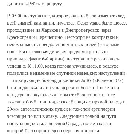
дивизии «Рейх» маршруту.
В 05.00 наступление, которое должно было изменить ход
всей зимней кампании, началось. Осью удара было шоссе,
проходившее из Харькова в Днепропетровск через
Красноград и Перещепино. Несмотря на контратаки и
необходимость преодоления минных полей (которыми
наша 6-я стрелковая дивизия предусмотрительно
прикрыла фланг 6-й армии), наступление развивалось
успешно. К 11.00, когда погода улучшилась, в воздухе
появились неизменные спутники немецких наступлений
— пикирующие бомбардировщики Ju-87 («Юнкерс-87»).
Они поддержали атаку на деревню Бесека. После того
как деревня окуталась дымом от сброшенных на нее
тяжелых бомб, при поддержке бьющих с прямой наводки
20-мм автоматических пушек и тяжелой артиллерии
эсэсовцы пошли в атаку. Следующей точкой на пути
наступающих стала деревня Отрада, после захвата
которой была произведена перегруппировка.