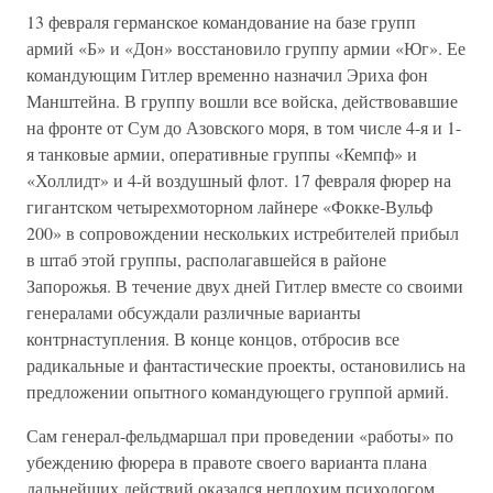
13 февраля германское командование на базе групп
армий «Б» и «Дон» восстановило группу армии «Юг». Ее
командующим Гитлер временно назначил Эриха фон
Манштейна. В группу вошли все войска, действовавшие
на фронте от Сум до Азовского моря, в том числе 4-я и 1-
я танковые армии, оперативные группы «Кемпф» и
«Холлидт» и 4-й воздушный флот. 17 февраля фюрер на
гигантском четырехмоторном лайнере «Фокке-Вульф
200» в сопровождении нескольких истребителей прибыл
в штаб этой группы, располагавшейся в районе
Запорожья. В течение двух дней Гитлер вместе со своими
генералами обсуждали различные варианты
контрнаступления. В конце концов, отбросив все
радикальные и фантастические проекты, остановились на
предложении опытного командующего группой армий.
Сам генерал-фельдмаршал при проведении «работы» по
убеждению фюрера в правоте своего варианта плана
дальнейших действий оказался неплохим психологом.