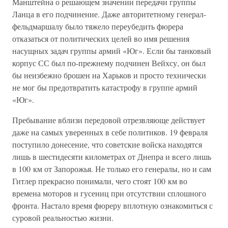
Манштейна о решающем значении передачи группы
Ланца в его подчинение. Даже авторитетному генерал-
фельдмаршалу было тяжело переубедить фюрера
отказаться от политических целей во имя решения
насущных задач группы армий «Юг». Если бы танковый
корпус СС был по-прежнему подчинен Вейхсу, он был
бы неизбежно брошен на Харьков и просто технически
не мог бы предотвратить катастрофу в группе армий
«Юг».
Пребывание вблизи передовой отрезвляюще действует
даже на самых уверенных в себе политиков. 19 февраля
поступило донесение, что советские войска находятся
лишь в шестидесяти километрах от Днепра и всего лишь
в 100 км от Запорожья. Не только его генералы, но и сам
Гитлер прекрасно понимали, чего стоят 100 км во
времена моторов и гусениц при отсутствии сплошного
фронта. Настало время фюреру вплотную ознакомиться с
суровой реальностью жизни.