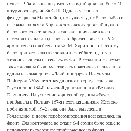
пушек. В батальоне штурмовых орудий дивизии было 21
штурмовое орудие StuG III. Однако у генерал-
фельдмаршала Манштейна, по существу, не было выбора:
из сражавшихся за Харьков эсэсовских дивизий нужно
было кого-то оставить для сдерживания советского
наступления на запад, а кого-то бросить во фланг 6-й
армии генерал-лейтенанта Ф. М. Харитонова. Поэтому
было принято решение оставить «Лейбштандарт» в
заслоне фронтом на северо-восток. В создании «завесы»
также должны были участвовать практически спасенная
одним из командиров «Лейбштандарта» Иоахимом
Пайпером 320-я пехотная дивизия и корпус генерала
Рауса в лице 168-й пехотной дивизии и пгд «Великая
Германия». На усиление корпусной группы «Раус»
прибывала в Полтаву 167-я пехотная дивизия. Жестоко
побитая зимой 1942 года, она была выведена в
Голландию, и после переформирования возвращалась на
фронт. Для контрудара во фланг 6-й армии было решено
использовать очередное прибывающее на фронт