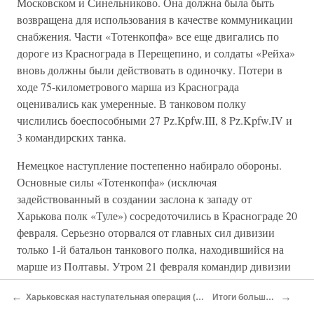
Московском и Синельниково. Она должна была быть
возвращена для использования в качестве коммуникации
снабжения. Части «Тотенкопфа» все еще двигались по
дороге из Краснограда в Перещепино, и солдаты «Рейха»
вновь должны были действовать в одиночку. Потери в
ходе 75-километрового марша из Краснограда
оценивались как умеренные. В танковом полку
числились боеспособными 27 Рz.Крfw.III, 8 Pz.Kpfw.IV и
3 командирских танка.
Немецкое наступление постепенно набирало обороны.
Основные силы «Тотенкопфа» (исключая
задействованный в создании заслона к западу от
Харькова полк «Туле») сосредоточились в Краснограде 20
февраля. Серьезно оторвался от главных сил дивизии
только 1-й батальон танкового полка, находившийся на
марше из Полтавы. Утром 21 февраля командир дивизии
Эйхе получил приказ в штабе 2-го танкового корпуса СС
←
→
Харьковская наступательная операция (2 февраля — 3 марта 1943 года)
Итоги большого сражения
в Краснограде. Дивизия должна была пройти маршем до