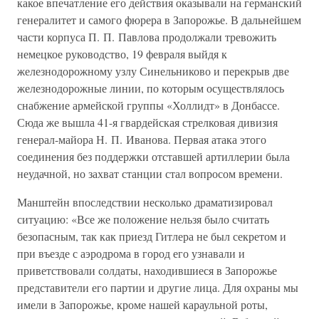
какое впечатление его действия оказывали на германский
генералитет и самого фюрера в Запорожье. В дальнейшем
части корпуса П. П. Павлова продолжали тревожить
немецкое руководство, 19 февраля выйдя к
железнодорожному узлу Синельниково и перекрыв две
железнодорожные линии, по которым осуществлялось
снабжение армейской группы «Холлидт» в Донбассе.
Сюда же вышла 41-я гвардейская стрелковая дивизия
генерал-майора Н. П. Иванова. Первая атака этого
соединения без поддержки отставшей артиллерии была
неудачной, но захват станции стал вопросом времени.
Манштейн впоследствии несколько драматизировал
ситуацию: «Все же положение нельзя было считать
безопасным, так как приезд Гитлера не был секретом и
при въезде с аэродрома в город его узнавали и
приветствовали солдаты, находившиеся в Запорожье
представители его партии и другие лица. Для охраны мы
имели в Запорожье, кроме нашей караульной роты,