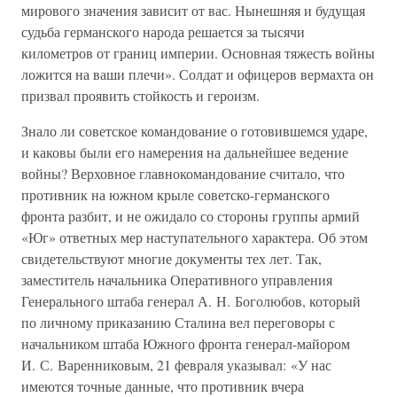
мирового значения зависит от вас. Нынешняя и будущая
судьба германского народа решается за тысячи
километров от границ империи. Основная тяжесть войны
ложится на ваши плечи». Солдат и офицеров вермахта он
призвал проявить стойкость и героизм.
Знало ли советское командование о готовившемся ударе,
и каковы были его намерения на дальнейшее ведение
войны? Верховное главнокомандование считало, что
противник на южном крыле советско-германского
фронта разбит, и не ожидало со стороны группы армий
«Юг» ответных мер наступательного характера. Об этом
свидетельствуют многие документы тех лет. Так,
заместитель начальника Оперативного управления
Генерального штаба генерал А. Н. Боголюбов, который
по личному приказанию Сталина вел переговоры с
начальником штаба Южного фронта генерал-майором
И. С. Варенниковым, 21 февраля указывал: «У нас
имеются точные данные, что противник вчера