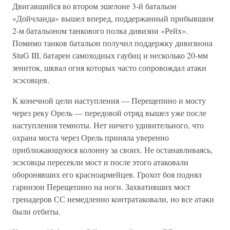
Двигавшийся во втором эшелоне 3-й батальон
«Дойчланда» вышел вперед, поддержанный прибывшим
2-м батальоном танкового полка дивизии «Рейх».
Помимо танков батальон получил поддержку дивизиона
StuG III, батареи самоходных гаубиц и несколько 20-мм
зениток, шквал огня которых часто сопровождал атаки
эсэсовцев.
К конечной цели наступления — Перещепино и мосту
через реку Орель — передовой отряд вышел уже после
наступления темноты. Нет ничего удивительного, что
охрана моста через Орель приняла уверенно
приближающуюся колонну за своих. Не останавливаясь,
эсэсовцы пересекли мост и после этого атаковали
оборонявших его красноармейцев. Грохот боя поднял
гарнизон Перещепино на ноги. Захвативших мост
гренадеров СС немедленно контратаковали, но все атаки
были отбиты.