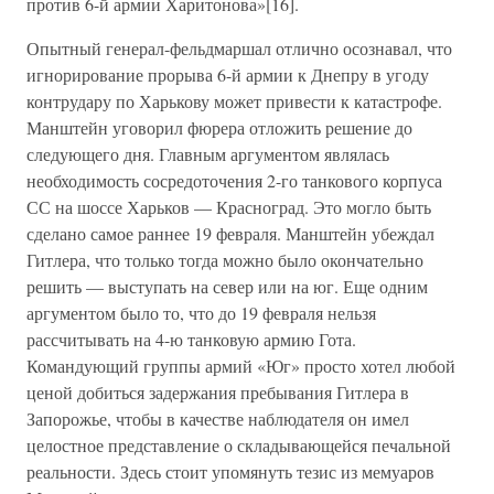
против 6-й армии Харитонова»[16].
Опытный генерал-фельдмаршал отлично осознавал, что
игнорирование прорыва 6-й армии к Днепру в угоду
контрудару по Харькову может привести к катастрофе.
Манштейн уговорил фюрера отложить решение до
следующего дня. Главным аргументом являлась
необходимость сосредоточения 2-го танкового корпуса
СС на шоссе Харьков — Красноград. Это могло быть
сделано самое раннее 19 февраля. Манштейн убеждал
Гитлера, что только тогда можно было окончательно
решить — выступать на север или на юг. Еще одним
аргументом было то, что до 19 февраля нельзя
рассчитывать на 4-ю танковую армию Гота.
Командующий группы армий «Юг» просто хотел любой
ценой добиться задержания пребывания Гитлера в
Запорожье, чтобы в качестве наблюдателя он имел
целостное представление о складывающейся печальной
реальности. Здесь стоит упомянуть тезис из мемуаров