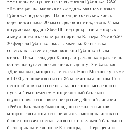
«жертвой» наступления стала деревня Губиниха. САУ
«Веспе» расположились на соседних высотах и взяли
Губиниху под обстрел. На позиции советских войск
обрушился шквал 20-мм снарядов зениток, огонь 75-мм
штурмовых орудий StuG III, под прикрытием которых в
атаку двинулись бронетранспортеры Кайзера. Уже в 6.50
20 февраля Губиниха была захвачена. Контратака
советских частей с целью возврата Губинихи была
отбита. Пока гренадеры Кайзера отражали контратаки, на
острие наступления был вновь выдвинут 3-й батальон
«Дойчланда», который двинулся к Ново-Московску и уже
в 14.00 установил контакт с 86-м пехотным полком 15-й
пехотной дивизии северо-западнее этого населенного
пункта. Тем временем мотоциклетный батальон
осуществлял фланговое прикрытие действий дивизии
«Рейх». Батальону было придано несколько танков,
которые с десантом «спешившихся» мотоциклистов на
броне произвели несколько контратак. Задачей батальона
было прикрытие дорогие Красноград — Перещепино.