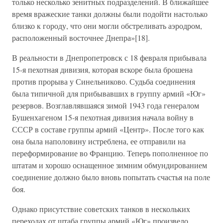
только несколько зенитных подразделений. В ближайшее
время вражеские танки должны были подойти настолько
близко к городу, что они могли обстреливать аэродром,
расположенный восточнее Днепра»[18].
В реальности в Днепропетровск с 18 февраля прибывала
15-я пехотная дивизия, которая вскоре была брошена
против прорыва у Синельниково. Судьба соединения
была типичной для прибывавших в группу армий «Юг»
резервов. Возглавлявшаяся зимой 1943 года генералом
Бушенхагеном 15-я пехотная дивизия начала войну в
СССР в составе группы армий «Центр». После того как
она была наполовину истреблена, ее отправили на
переформирование во Францию. Теперь пополненное по
штатам и хорошо оснащенное зимним обмундированием
соединение должно было вновь попытать счастья на поле
боя.
Однако присутствие советских танков в нескольких
переходах от штаба группы армий «Юг» произвело