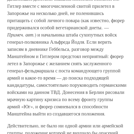
Гитлер вместе с многочисленной свитой прилетел в
Запорожье на несколько дней, не поленившись
притащить с собой личного повара (как известно, фюрер
придерживался особой вегетарианской диеты. —
Примеч. авт.
) и начальника штаба сухопутных войск
генерал-полковника Альфреда Йодля. Если верить
записям в дневнике Геббельса, разговор между
Манштейном и Гитлером предстоял неприятный: фюрер
летел в Запорожье с желанием снять заслуженного
генерал-фельдмаршала с поста командующего группой
армий и какое-то время — до поиска подходящей
кандидатуры, самостоятельно поруководить германскими
войсками на данном ТВД. Донесения в Берлин рисовали
мрачную картину кризиса по всему фронту группы
армий «Юг», и фюрер сомневался в способности
Манштейна выйти из создавшегося положения.
Действительно, не было ни одной армии или армейской
группы, положение которой не внушало бы опасений.