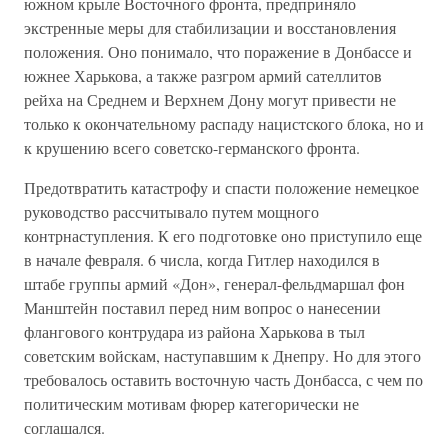
южном крыле Восточного фронта, предприняло
экстренные меры для стабилизации и восстановления
положения. Оно понимало, что поражение в Донбассе и
южнее Харькова, а также разгром армий сателлитов
рейха на Среднем и Верхнем Дону могут привести не
только к окончательному распаду нацистского блока, но и
к крушению всего советско-германского фронта.
Предотвратить катастрофу и спасти положение немецкое
руководство рассчитывало путем мощного
контрнаступления. К его подготовке оно приступило еще
в начале февраля. 6 числа, когда Гитлер находился в
штабе группы армий «Дон», генерал-фельдмаршал фон
Манштейн поставил перед ним вопрос о нанесении
флангового контрудара из района Харькова в тыл
советским войскам, наступавшим к Днепру. Но для этого
требовалось оставить восточную часть Донбасса, с чем по
политическим мотивам фюрер категорически не
соглашался.