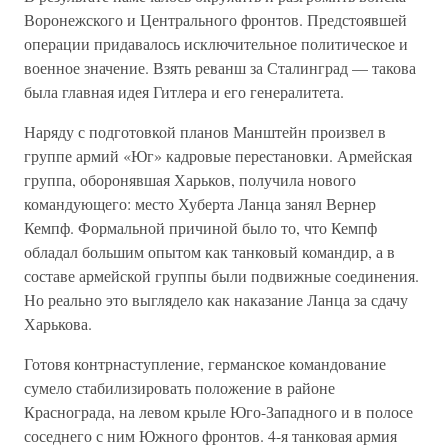
Воронежского и Центрального фронтов. Предстоявшей
операции придавалось исключительное политическое и
военное значение. Взять реванш за Сталинград — такова
была главная идея Гитлера и его генералитета.
Наряду с подготовкой планов Манштейн произвел в
группе армий «Юг» кадровые перестановки. Армейская
группа, оборонявшая Харьков, получила нового
командующего: место Хуберта Ланца занял Вернер
Кемпф. Формальной причиной было то, что Кемпф
обладал большим опытом как танковый командир, а в
составе армейской группы были подвижные соединения.
Но реально это выглядело как наказание Ланца за сдачу
Харькова.
Готовя контрнаступление, германское командование
сумело стабилизировать положение в районе
Краснограда, на левом крыле Юго-Западного и в полосе
соседнего с ним Южного фронтов. 4-я танковая армия