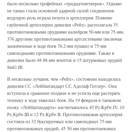
было несколько трофейных «тридцатьчетверок». Однако
не танки стали основной ударной силой соединения:
ведущую роль играла пехота и артиллерия. Помимо
гаубичной артиллерии дивизия «Рейх» располагала 35
противотанковыми орудиями калибром 50-мм или 75-мм,
376 другими противотанковыми артсистемами (включая
захваченные в ходе боев 76,2-мм пушки) и 75-мм
самоходными противотанковыми орудиями. Также в
дивизии было 48 88-мм зениток и 15 штурмовых орудий
StuG III.
В несколько лучшем, чем «Рейх», состоянии находилась
дивизия СС «Лейбштандарт СС Адольф Гитлер». Она
вступила в сражение позднее и не успела еще растерять
технику в ходе тяжелых боев. На 19 февраля в танковом
полку «Лейбштандарта» насчитывалось 45 Pz.Kpfw.IV, 10
Рz.Крfw.III и 12 Pz.Kpfw.II. Противотанковая артиллерия
состояла из 32 буксируемых или самоходных 75-мм
противотанковых орудий, 45 50-мм противотанковых