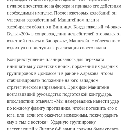
нужное впечатление на фюрера и придало его действиям
необходимый импульс. После некоторых колебаний он
утвердил разработанный Манштейном план и
засобирался обратно в Винницу. Когда тяжелый «Фокке-
Вульф-200» в сопровождении истребителей оторвался от
взлетной полосы в Запорожье, Манштейн с облегчением
вздохнул и приступил к реализации своего плана.
Контрнаступление планировалось для перехвата
инициативы у советских войск, поражения их ударных
группировок в Донбассе и в районе Харькова, чтобы
стабилизировать положение на юго-западном
стратегическом направлении. Эрих фон Манштейн,
возглавивший руководство подготовкой контрудара,
впоследствии отмечал: «Мы намеревались нанести удар
по южному флангу противника, чтобы потеснить его с
юга, или, если это окажется возможным, позже ударить
ему в тыл с востока». Ударную группировку
наступающей к Днепру 6-й армии должны были срезать