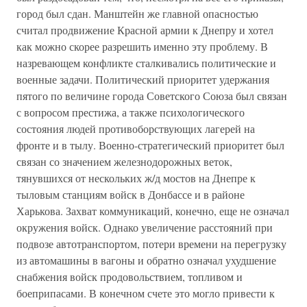
город был сдан. Манштейн же главной опасностью
считал продвижение Красной армии к Днепру и хотел
как можно скорее разрешить именно эту проблему. В
назревающем конфликте сталкивались политические и
военные задачи. Политический приоритет удержания
пятого по величине города Советского Союза был связан
с вопросом престижа, а также психологического
состояния людей противоборствующих лагерей на
фронте и в тылу. Военно-стратегический приоритет был
связан со значением железнодорожных веток,
тянувшихся от нескольких ж/д мостов на Днепре к
тыловым станциям войск в Донбассе и в районе
Харькова. Захват коммуникаций, конечно, еще не означал
окружения войск. Однако увеличение расстояний при
подвозе автотранспортом, потери времени на перегрузку
из автомашины в вагоны и обратно означал ухудшение
снабжения войск продовольствием, топливом и
боеприпасами. В конечном счете это могло привести к