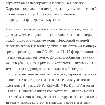
вермахта была переброшена к северу, а в районе
Харькова сосредоточен неоднократно упоминавшийся 2-
й танковый корпус СС под командованием
обергруппенфюрера СС Хауссера.
К моменту вывода из боев за Харьков это соединение
(корпус Хауссера) уже понесло существенные потери,
ослабившие его ударную мощь. Передовой ударной
силой контрнаступления должна была стать 2-я панцер-
гренадерская дивизия СС «Рейх». На 17 февраля дивизия
«Рейх» располагала только 20 боеспособными танками:
14 Pz.Kpfw.III, 2 Pz.Kpfw.IV и четырьмя «Тиграми». В
течение последующих нескольких дней соединение
получило несколько машин с заводов, отремонтировало
вышедшие из строя танки, и к 20 февраля уже могло
выставить 41 танк: 33 Pz.Kpfw.III, 7 Pz.Kpfw.IV и один
«Тигр». Снижение числа бое готовых «Тигров» может
быть объяснено выходом этих конструктивно сложных и
тяжелых танков из строя на марше. Также в дивизии