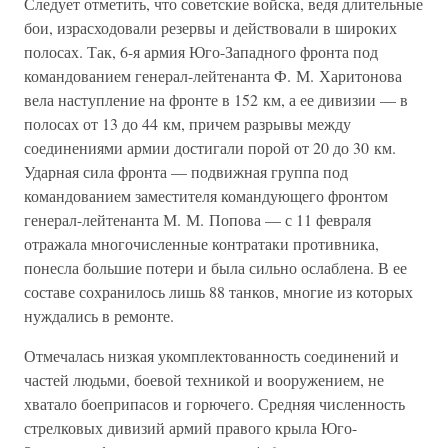
Следует отметить, что советские войска, ведя длительные
бои, израсходовали резервы и действовали в широких
полосах. Так, 6-я армия Юго-Западного фронта под
командованием генерал-лейтенанта Ф. М. Харитонова
вела наступление на фронте в 152 км, а ее дивизии — в
полосах от 13 до 44 км, причем разрывы между
соединениями армии достигали порой от 20 до 30 км.
Ударная сила фронта — подвижная группа под
командованием заместителя командующего фронтом
генерал-лейтенанта М. М. Попова — с 11 февраля
отражала многочисленные контратаки противника,
понесла большие потери и была сильно ослаблена. В ее
составе сохранилось лишь 88 танков, многие из которых
нуждались в ремонте.
Отмечалась низкая укомплектованность соединений и
частей людьми, боевой техникой и вооружением, не
хватало боеприпасов и горючего. Средняя численность
стрелковых дивизий армий правого крыла Юго-