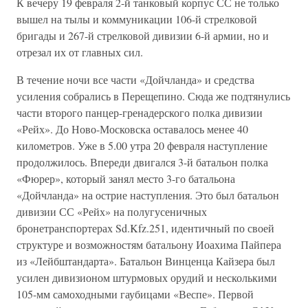
К вечеру 19 февраля 2-й танковый корпус СС не только
вышел на тылы и коммуникации 106-й стрелковой
бригады и 267-й стрелковой дивизии 6-й армии, но и
отрезал их от главных сил.
В течение ночи все части «Дойчланда» и средства
усиления собрались в Перещепино. Сюда же подтянулись
части второго панцер-гренадерского полка дивизии
«Рейх». До Ново-Московска оставалось менее 40
километров. Уже в 5.00 утра 20 февраля наступление
продолжилось. Впереди двигался 3-й батальон полка
«Фюрер», который занял место 3-го батальона
«Дойчланда» на острие наступления. Это был батальон
дивизии СС «Рейх» на полугусеничных
бронетранспортерах Sd.Kfz.251, идентичный по своей
структуре и возможностям батальону Иоахима Пайпера
из «Лейбштандарта». Батальон Винценца Кайзера был
усилен дивизионом штурмовых орудий и несколькими
105-мм самоходными гаубицами «Веспе». Первой