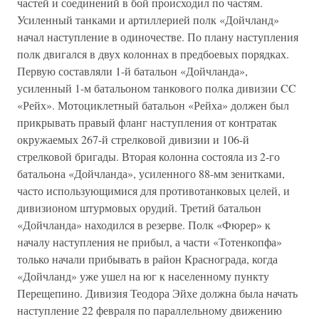
частей и соединений в бой происходил по частям.
Усиленный танками и артиллерией полк «Дойчланд»
начал наступление в одиночестве. По плану наступления
полк двигался в двух колоннах в предбоевых порядках.
Первую составляли 1-й батальон «Дойчланда»,
усиленный 1-м батальоном танкового полка дивизии CC
«Рейх». Мотоциклетный батальон «Рейха» должен был
прикрывать правый фланг наступления от контратак
окружаемых 267-й стрелковой дивизии и 106-й
стрелковой бригады. Вторая колонна состояла из 2-го
батальона «Дойчланда», усиленного 88-мм зенитками,
часто использующимися для противотанковых целей, и
дивизионом штурмовых орудий. Третий батальон
«Дойчланда» находился в резерве. Полк «Фюрер» к
началу наступления не прибыл, а части «Тотенкопфа»
только начали прибывать в район Краснограда, когда
«Дойчланд» уже ушел на юг к населенному пункту
Перещепино. Дивизия Теодора Эйхе должна была начать
наступление 22 февраля по параллельному движению