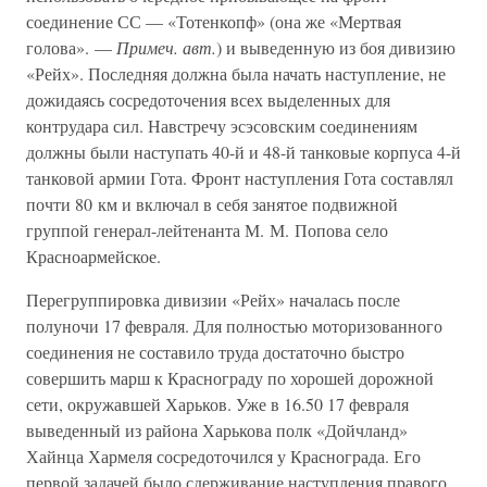
соединение СС — «Тотенкопф» (она же «Мертвая
голова». —
Примеч. авт.
) и выведенную из боя дивизию
«Рейх». Последняя должна была начать наступление, не
дожидаясь сосредоточения всех выделенных для
контрудара сил. Навстречу эсэсовским соединениям
должны были наступать 40-й и 48-й танковые корпуса 4-й
танковой армии Гота. Фронт наступления Гота составлял
почти 80 км и включал в себя занятое подвижной
группой генерал-лейтенанта М. М. Попова село
Красноармейское.
Перегруппировка дивизии «Рейх» началась после
полуночи 17 февраля. Для полностью моторизованного
соединения не составило труда достаточно быстро
совершить марш к Краснограду по хорошей дорожной
сети, окружавшей Харьков. Уже в 16.50 17 февраля
выведенный из района Харькова полк «Дойчланд»
Хайнца Хармеля сосредоточился у Краснограда. Его
первой задачей было сдерживание наступления правого