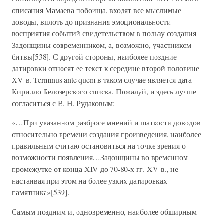
описания Мамаева побоища, входят все мыслимые
доводы, вплоть до признания эмоциональности
восприятия событий свидетельством в пользу создания
Задонщины современником, а, возможно, участником
битвы[538]. С другой стороны, наиболее поздние
датировки относят ее текст к середине второй половине
XV в. Terminus ante quem в таком случае является дата
Кирилло-Белозерского списка. Пожалуй, и здесь лучше
согласиться с В. Н. Рудаковым:
«…При указанном разбросе мнений и шаткости доводов
относительно времени создания произведения, наиболее
правильным считаю остановиться на точке зрения о
возможности появления…Задонщины во временном
промежутке от конца XIV до 70-80-х гг. XV в., не
настаивая при этом на более узких датировках
памятника»[539].
Самым поздним и, одновременно, наиболее обширным