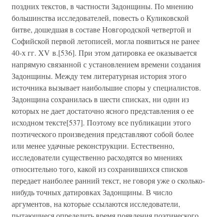
поздних текстов, в частности Задонщины. По мнению
большинства исследователей, повесть о Куликовской
битве, дошедшая в составе Новгородской четвертой и
Софийской первой летописей, могла появиться не ранее
40-х гг. XV в.[536]. При этом датировка ее оказывается
напрямую связанной с установлением времени создания
Задонщины. Между тем литературная история этого
источника вызывает наибольшие споры у специалистов.
Задонщина сохранилась в шести списках, ни один из
которых не дает достаточно ясного представления о ее
исходном тексте[537]. Поэтому все публикации этого
поэтического произведения представляют собой более
или менее удачные реконструкции. Естественно,
исследователи существенно расходятся во мнениях
относительно того, какой из сохранившихся списков
передает наиболее ранний текст, не говоря уже о сколько-
нибудь точных датировках Задонщины. В число
аргументов, на которые ссылаются исследователи,
пытающиеся определить время появления поэтического