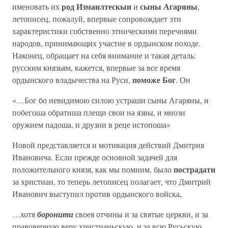
род Измаилтескыи
сыны Агаряны
именовать их
и
,
летописец, пожалуй, впервые сопровождает эти
характеристики собственно этническими перечнями
народов, принимающих участие в ордынском походе.
Наконец, обращает на себя внимание и такая деталь:
русским князьям, кажется, впервые за все время
поможе Бог
ордынского владычества на Руси,
. Он
«…Бог бо невидимою силою устраши сыны Агаряны, и
побегоша обратиша плещи свои на язвы, и мнози
оружием падоша, и друзии в реце истопоша»
Новой представляется и мотивация действий Дмитрия
Ивановича. Если прежде основной задачей для
пострадати
положительного князя, как мы помним, было
за христиан, то теперь летописец полагает, что Дмитрий
Иванович выступил против ордынского войска,
…хотя
боронити
своея отчины и за святые церкви, и за
правоверную веру христианьскую, и за всю Русьскую