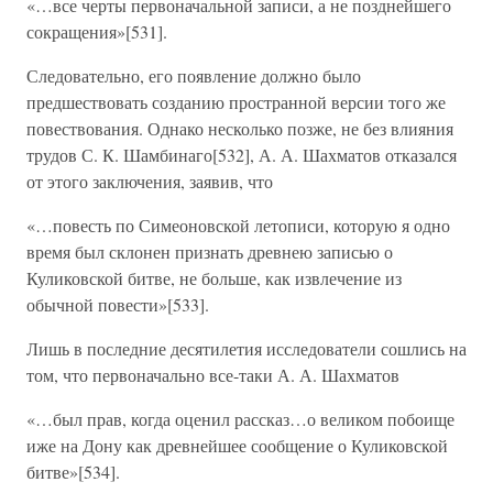
«…все черты первоначальной записи, а не позднейшего
сокращения»[531].
Следовательно, его появление должно было
предшествовать созданию пространной версии того же
повествования. Однако несколько позже, не без влияния
трудов С. К. Шамбинаго[532], А. А. Шахматов отказался
от этого заключения, заявив, что
«…повесть по Симеоновской летописи, которую я одно
время был склонен признать древнею записью о
Куликовской битве, не больше, как извлечение из
обычной повести»[533].
Лишь в последние десятилетия исследователи сошлись на
том, что первоначально все-таки А. А. Шахматов
«…был прав, когда оценил рассказ…о великом побоище
иже на Дону как древнейшее сообщение о Куликовской
битве»[534].