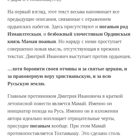
На первый взгляд, этот текст весьма напоминает все
предыдущие описания, связанные с отражением
поганыи род
ордынских набегов. Здесь присутствуют и
Измаилтескыи
безбожный злочестивыи Ординскыи
, и
князь Мамаи поаныи
. Но наряду с ними проступает
совершенно новая мысль, отсутствующая в прежних
текстах: Дмитрий Иванович выступает против ордынцев,
…хотя боронити своея отчины и за святые церкви, и
за правоверную веру христианьскую, и за всю
Русьскую землю.
Главным противником Дмитрия Ивановича в краткой
летописной повести является Мамай. Именно он
инициатор похода на Русь. Именно он в изложении
автора идеально воплощает отрицательные черты,
поганым
присущие
вообще. При этом Мамай
противопоставляется Тохтамышу. Это сделано столь