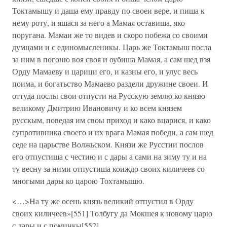
Токтамышу и даша ему правду по своеи вере, и пиша к
нему роту, и яшася за него а Мамая оставиша, яко
поругана. Мамаи же то видев и скоро побежа со своими
думцами и с единомысленикы. Царь же Токтамыш посла
за ним в погоню воя своя и оубиша Мамая, а сам шед взя
Орду Мамаеву и царици его, и казны его, и улус весь
поима, и богатьство Мамаево раздели дружине своеи. И
оттуда послы свои отпусти на Русскую землю ко князю
великому Дмитрию Ивановичу и ко всем князем
русскым, поведая им своы приход и како вцарися, и како
супротивника своего и их врага Мамая победи, а сам шед
седе на царьстве Волжьском. Князи же Русстии послов
его отпустиша с честию и с дары а сами на зиму ту и на
ту весну за ними отпустиша коиждо своих киличеев со
многыми дары ко царою Тохтамышю.
<…>На ту же осень князь великий отпустил в Орду
своих киличеев»[551] Толбугу да Мокшея к новому царю
с дары и с поминкы[552].