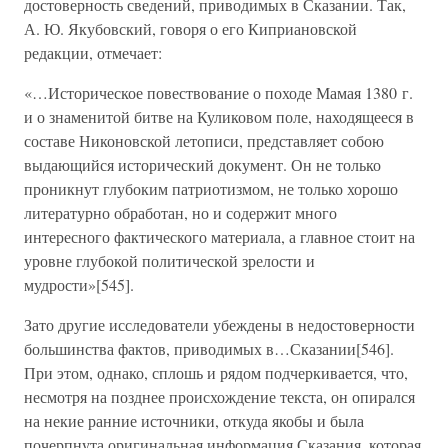
достоверность сведений, приводимых в Сказании. Так,
А. Ю. Якубовский, говоря о его Киприановской
редакции, отмечает:
«…Историческое повествование о походе Мамая 1380 г.
и о знаменитой битве на Куликовом поле, находящееся в
составе Никоновской летописи, представляет собою
выдающийся исторический документ. Он не только
проникнут глубоким патриотизмом, не только хорошо
литературно обработан, но и содержит много
интересного фактического материала, а главное стоит на
уровне глубокой политической зрелости и
мудрости»[545].
Зато другие исследователи убеждены в недостоверности
большинства фактов, приводимых в…Сказании[546].
При этом, однако, сплошь и рядом подчеркивается, что,
несмотря на позднее происхождение текста, он опирался
на некие ранние источники, откуда якобы и была
почерпнута оригинальная информация Сказания, которая