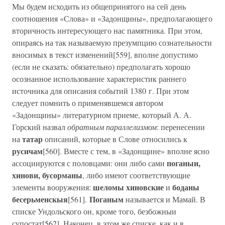
Мы будем исходить из общепринятого на сей день
соотношения «Слова» и «Задонщины», предполагающего
вторичность интересующего нас памятника. При этом,
опираясь на так называемую презумпцию сознательности
вносимых в текст изменений[559], вполне допустимо
(если не сказать: обязательно) предполагать хорошо
осознанное использование характеристик раннего
источника для описания событий 1380 г. При этом
следует помнить о применявшемся автором
«Задонщины» литературном приеме, который А. А.
Горский назвал
обратным параллелизмом
: перенесении
татар
на
описаний, которые в Слове относились к
русичам
[560]. Вместе с тем, в «Задонщине» вполне ясно
поганыи,
ассоциируются с половцами: они либо сами
хинови, бусорманы
, либо имеют соответствующие
шеломы хиновские
боданы
элементы вооружения:
и
бесерьменскыя
Поганым
[561].
называется и Мамай. В
списке Ундольского он, кроме того, безбожныи
супостат[562]. Наконец, в этом же списке, как и в