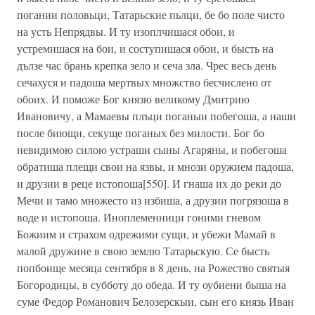
погании половьци, Татарьские пьлци, бе бо поле чисто
на усть Непрядвы. И ту изоплчишася обои, и
устремишася на бои, и соступишася обои, и бысть на
дълзе час брань крепка зело и сеча зла. Чрес весь день
сечахуся и падоша мертвых множство бесчислено от
обоих. И поможе Бог князю великому Дмитрию
Ивановичу, а Мамаевы плъци поганыи побегоша, а наши
после биющи, секуще поганых без милости. Бог бо
невидимою силою устраши сыны Агаряны, и побегоша
обратиша плещи свои на язвы, и мнози оружием падоша,
и друзии в реце истопоша[550]. И гнаша их до реки до
Мечи и тамо множесто из избиша, а друзии погрязоша в
воде и истопоша. Иноплеменници гоними гневом
Божиим и страхом одрежими сущи, и убежи Мамай в
малой дружине в свою землю Татарьскую. Се бысть
попбоище месяца сентября в 8 день, на Рожество святыя
Богородицы, в субботу до обеда. И ту оубиени быша на
суме Федор Романович Белозерскыи, сын его князь Иван