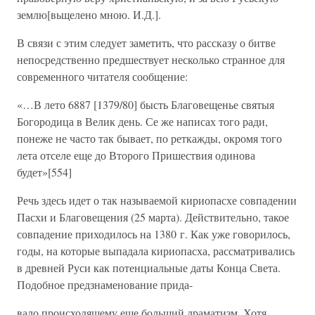
землю[вьщелено мною. И.Д.].
В связи с этим следует заметить, что рассказу о битве
непосредственно предшествует несколько странное для
современного читателя сообщение:
«…В лето 6887 [1379/80] бысть Благовещенье святыя
Богородица в Велик день. Се же написах того ради,
понеже не часто так бывает, по реткажды, окромя того
лета отселе еще до Второго Пришествия одинова
будет»[554]
Речь здесь идет о так называемой кириопасхе совпадении
Пасхи и Благовещения (25 марта). Действительно, такое
совпадение приходилось на 1380 г. Как уже говорилось,
годы, на которые выпадала кириопасха, рассматривались
в древней Руси как потенциальные даты Конца Света.
Подобное предзнаменование прида-
вало происходящему еще больший драматизм. Хотя