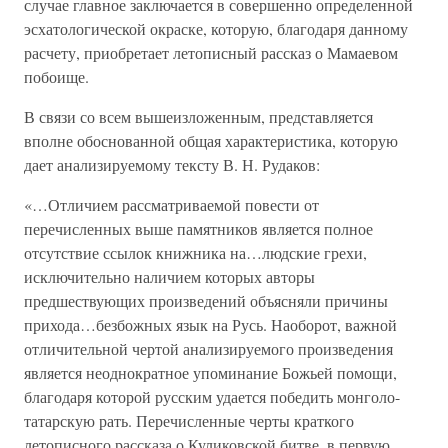
случае главное заключается в совершенно определенной
эсхатологической окраске, которую, благодаря данному
расчету, приобретает летописный рассказ о Мамаевом
побоище.
В связи со всем вышеизложенным, представляется
вполне обоснованной общая характеристика, которую
дает анализируемому тексту В. Н. Рудаков:
«…Отличием рассматриваемой повести от
перечисленных выше памятников является полное
отсутствие ссылок книжника на…людские грехи,
исключительно наличием которых авторы
предшествующих произведений объясняли причины
прихода…безбожных язык на Русь. Наоборот, важной
отличительной чертой анализируемого произведения
является неоднократное упоминание Божьей помощи,
благодаря которой русским удается победить монголо-
татарскую рать. Перечисленные черты краткого
летописного рассказа о Куликовской битве, в первую