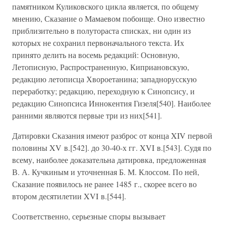
памятником Куликовского цикла является, по общему
мнению, Сказание о Мамаевом побоище. Оно известно
приблизительно в полутораста списках, ни один из
которых не сохранил первоначального текста. Их
принято делить на восемь редакций: Основную,
Летописную, Распространенную, Киприановскую,
редакцию летописца Хвороетанина; западнорусскую
переработку; редакцию, переходную к Синопсису, и
редакцию Синопсиса Иннокентия Гизеля[540]. Наиболее
ранними являются первые три из них[541].
Датировки Сказания имеют разброс от конца XIV первой
половины XV в.[542]. до 30-40-х гг. XVI в.[543]. Судя по
всему, наиболее доказательна датировка, предложенная
В. А. Кучкиным и уточненная Б. М. Клоссом. По ней,
Сказание появилось не ранее 1485 г., скорее всего во
втором десятилетии XVI в.[544].
Соответственно, серьезные споры вызывает