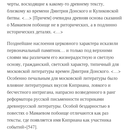
черты, восходящие к какому-то древнему тексту,
близкому ко времени Дмитрия Донского и Куликовской
битвы. <…> [Причем] очевидна древняя основа сказаний
о Мамаевом побоище не в риторических, а в подлинно
исторических деталях. <…>
Позднейшие наслоения церковного характера исказили
первоначальный памятник… и только под верхними
слоями мы различаем его жизнерадостную и светлую
основу, гражданский, светский характер, типичный для
московской литературы времен Дмитрия Донского. <…>
Особенно печальным для московской литературы было
влияние литературных вкусов Киприана, ловкого и
бесчестного интригана, напрасно возведенного в ранг
реформатора русской письменности историками
древнерусской литературы. Особой бездарностью в
повестях о Мамаевом побоище отличаются как раз
тексты, где появляется имя Киприана как участника
событий»[547].