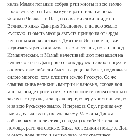
князь Мамаи поганыи собрав рати многы и всю землю
Половечьскую и Татарьскую и рати понаименовал,
Фрязы и Черкасы и Ясы, и со всеми сими поиде на
Великого князя Дмитрия Ивановича и на всю землю
Русскую. И бысть месяца августа приидоша от Орды
вести к князю великому к Дмитрию Ивановичю, аже
вздвизается рать татарьскаа на христианы, поганыи род
Измаилтескыи, и Мамай нечестивый лют гневашеся на
великого князя Дмитрия о своих друзех и любовницех, и
о князех иже побиени бысть на реце на Воже, подвижася
силою многою, хотя пленити землю Русскую. Се же
слышав князь великий Дмитрий Иванович, собрав вои
многы, поиде против них, хотя боронити своея отчины и
за святые церкви, и за правоверную веру христианьскую,
и за всю Русьскую землю. И переехав Оку, приидя ему
пакы другыя вести, поведаша ему Мамая за Доном
собравшася, в поле стояща и ждуща к собе Ягаила на
помощь, рати литовскые. Князь же великий поиде за Дон
и бысть поле чисто и велико зело, и ту сретошася