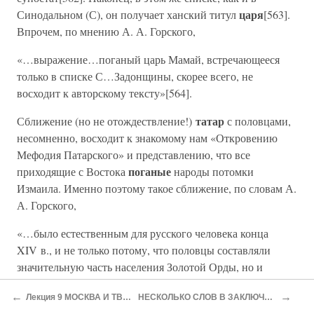
царя
Синодальном (С), он получает ханский титул
[563].
Впрочем, по мнению А. А. Горского,
«…выражение…поганый царь Мамай, встречающееся
только в списке С…Задонщины, скорее всего, не
восходит к авторскому тексту»[564].
татар
Сближение (но не отождествление!)
с половцами,
несомненно, восходит к знакомому нам «Откровению
Мефодия Патарского» и представлению, что все
поганые
приходящие с Востока
народы потомки
Измаила. Именно поэтому такое сближение, по словам А.
А. Горского,
«…было естественным для русского человека конца
XIV в., и не только потому, что половцы составляли
значительную часть населения Золотой Орды, но и
потому, что оно соответствовало историческим
←
→
Лекция 9 МОСКВА И ТВЕРЬ
НЕСКОЛЬКО СЛОВ В ЗАКЛЮЧЕНИЕ
представлениям, бытовавшим в Древней Руси»[565].