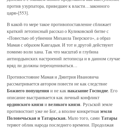
против узурпатора, приведшее к власти…законного
царя»[553].
В какой-то мере такое противопоставление сближает
краткий летописный рассказ о Куликовской битве с
«Повестью об убиении Михаила Тверского», а образ
Мамая с образом Кавгадыя. И тот и другой действуют
помимо воли хана. Так что масштаб и глубина
антиордынских настроений летописца и в данном случае
вряд ли должны переоцениваться…
Противостояние Мамая и Дмитрия Ивановича
рассматривается автором повести не как следствие
Божиего попущения
наказание Господне
и не как
. Его
описание выстраивается как личный конфликт
ординского князя
великого князя
и
. Русьской земле
земля
противостоит уже не Бог, а вполне конкретная
Половечьская и Татарьская.
Татары
Мало того, сами
теряют облик народа последнего времени. Продолжая