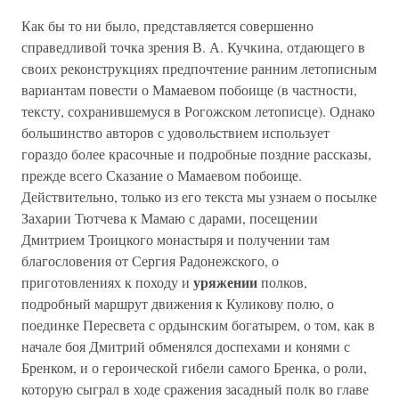
Как бы то ни было, представляется совершенно
справедливой точка зрения В. А. Кучкина, отдающего в
своих реконструкциях предпочтение ранним летописным
вариантам повести о Мамаевом побоище (в частности,
тексту, сохранившемуся в Рогожском летописце). Однако
большинство авторов с удовольствием использует
гораздо более красочные и подробные поздние рассказы,
прежде всего Сказание о Мамаевом побоище.
Действительно, только из его текста мы узнаем о посылке
Захарии Тютчева к Мамаю с дарами, посещении
Дмитрием Троицкого монастыря и получении там
благословения от Сергия Радонежского, о
уряжении
приготовлениях к походу и
полков,
подробный маршрут движения к Куликову полю, о
поединке Пересвета с ордынским богатырем, о том, как в
начале боя Дмитрий обменялся доспехами и конями с
Бренком, и о героической гибели самого Бренка, о роли,
которую сыграл в ходе сражения засадный полк во главе