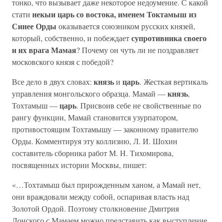
тонко, что вызывает даже некоторое недоумение. С какой
некыи царь со востока, именем Токтамыш из
стати
Синее Орды
оказывается союзником русских князей,
супротивника своего
который, собственно, и побеждает
и их врага Мамая
? Почему он чуть ли не поздравляет
московского князя с победой?
князь
царь
Все дело в двух словах:
и
. Жесткая вертикаль
князь
управления монгольского образца. Мамай —
,
царь
Тохтамыш —
. Присвоив себе не свойственные по
рангу функции, Мамай становится узурпатором,
противостоящим Тохтамышу — законному правителю
Орды. Комментируя эту коллизию, Л. И. Шохин
составитель сборника работ М. Н. Тихомирова,
посвященных истории Москвы, пишет:
«…Тохтамыш был прирожденным ханом, а Мамай нет,
они враждовали между собой, оспаривая власть над
Золотой Ордой. Поэтому столкновение Дмитрия
Донского с Мамаем можно представить как выступление