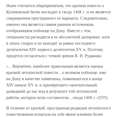
Ныне считается общепринятым, что краткая повесть о
Куликовской битве восходит к своду 1408 г. и не является
сокращением пространного ее варианта. Следовательно,
именно она является самым ранним источником,
отобразившим побоище на Дону. Вместе с тем,
специалисты расходятся в ее абсолютной датировке, хотя
в своих спорах и не выходят за рамки последнего
десятилетия XIV первого десятилетия XV в. Поэтому
придется согласиться с точкой зрения В. Н. Рудакова:
«…Вероятнее, наиболее правильным является оценка
краткой летописной повести…о великом побоище, иже
на Дону в качестве памятника, появившегося в конце
XIV начале XV в. и приобретшего окончательный,
дошедший до нас вид в результате той летописной
работы, которую вели составители…свода 1408 г.»[535].
В отличие от краткой, пространная редакция летописного
повествования испытала на себе явное влияние более