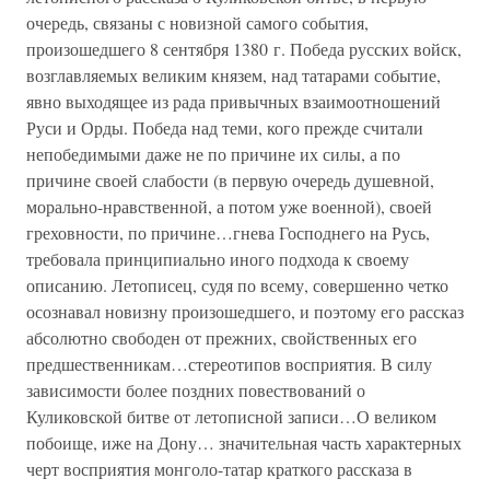
очередь, связаны с новизной самого события,
произошедшего 8 сентября 1380 г. Победа русских войск,
возглавляемых великим князем, над татарами событие,
явно выходящее из рада привычных взаимоотношений
Руси и Орды. Победа над теми, кого прежде считали
непобедимыми даже не по причине их силы, а по
причине своей слабости (в первую очередь душевной,
морально-нравственной, а потом уже военной), своей
греховности, по причине…гнева Господнего на Русь,
требовала принципиально иного подхода к своему
описанию. Летописец, судя по всему, совершенно четко
осознавал новизну произошедшего, и поэтому его рассказ
абсолютно свободен от прежних, свойственных его
предшественникам…стереотипов восприятия. В силу
зависимости более поздних повествований о
Куликовской битве от летописной записи…О великом
побоище, иже на Дону… значительная часть характерных
черт восприятия монголо-татар краткого рассказа в