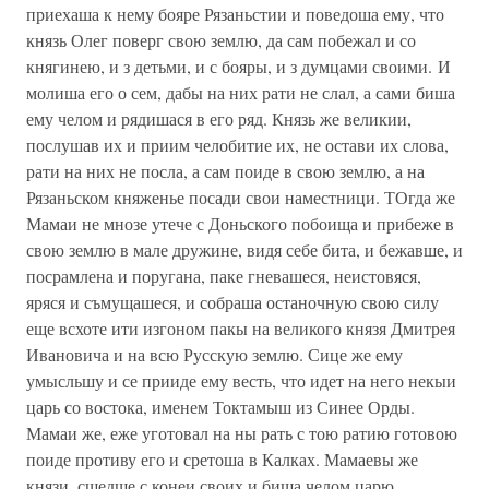
приехаша к нему бояре Рязаньстии и поведоша ему, что
князь Олег поверг свою землю, да сам побежал и со
княгинею, и з детьми, и с бояры, и з думцами своими. И
молиша его о сем, дабы на них рати не слал, а сами биша
ему челом и рядишася в его ряд. Князь же великии,
послушав их и приим челобитие их, не остави их слова,
рати на них не посла, а сам поиде в свою землю, а на
Рязаньском княженье посади свои наместници. ТОгда же
Мамаи не мнозе утече с Доньского побоища и прибеже в
свою землю в мале дружине, видя себе бита, и бежавше, и
посрамлена и поругана, паке гневашеся, неистовяся,
яряся и съмущашеся, и собраша останочную свою силу
еще всхоте ити изгоном пакы на великого князя Дмитрея
Ивановича и на всю Русскую землю. Сице же ему
умысльшу и се прииде ему весть, что идет на него некыи
царь со востока, именем Токтамыш из Синее Орды.
Мамаи же, еже уготовал на ны рать с тою ратию готовою
поиде противу его и сретоша в Калках. Мамаевы же
князи, сшедше с конеи своих и биша челом царю