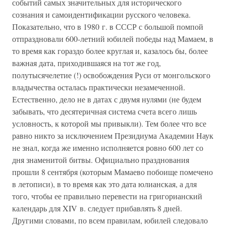
событий самых значительных для исторического
сознания и самоидентификации русского человека.
Показательно, что в 1980 г. в СССР с большой помпой
отпраздновали 600-летний юбилей победы над Мамаем, в
то время как гораздо более круглая и, казалось бы, более
важная дата, приходившаяся на тот же год,
полутысячелетие (!) освобождения Руси от монгольского
владычества осталась практически незамеченной.
Естественно, дело не в датах с двумя нулями (не будем
забывать, что десятеричная система счета всего лишь
условность, к которой мы привыкли). Тем более что все
равно никто за исключением Президиума Академии Наук
не знал, когда же именно исполняется ровно 600 лет со
дня знаменитой битвы. Официально празднования
прошли 8 сентября (которым Мамаево побоище помечено
в летописи), в то время как это дата юлианская, а для
того, чтобы ее правильно перевести на григорианский
календарь для XIV в. следует прибавлять 8 дней.
Другими словами, по всем правилам, юбилей следовало