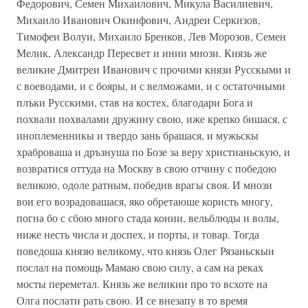
Федорович, Семен Михаилович, Микула Василиевич,
Михаило Иванович Окинфович, Андреи Серкизов,
Тимофеи Волуи, Михаило Бренков, Лев Морозов, Семен
Мелик, Александр Пересвет и инии мнози. Князь же
великие Дмитреи Иванович с прочими князи Русскыми и
с воеводами, и с бояры, и с велможами, и с остаточными
плъки Русскими, став на костех, благодари Бога и
похвали похвалами дружину свою, иже крепко бишася, с
иноплеменникы и твердо зань брашася, и мужьскы
храброваша и дръзнуша по Бозе за веру христианьскую, и
возвратися оттуда на Москву в свою отчину с победою
великою, одоле ратным, победив врагы своя. И мнози
вои его возрадовашася, яко обретаюше користь многу,
погна бо с сбою много стада конии, вельблюды и волы,
ниже несть числа и доспех, и порты, и товар. Тогда
поведоша князю великому, что князь Олег Рязаньскыи
послал на помощь Мамаю свою силу, а сам на реках
мосты переметал. Князь же великии про то всхоте на
Олга послати рать свою. И се внезапу в то время