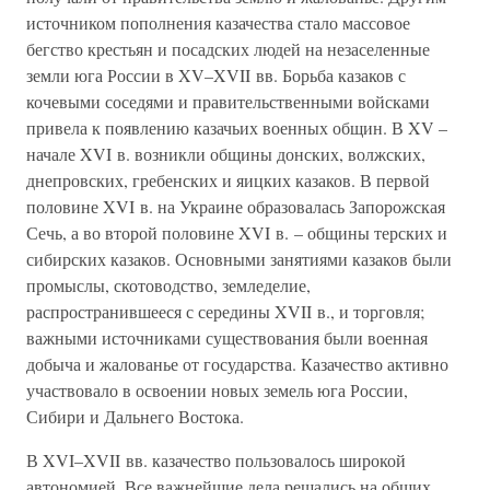
источником пополнения казачества стало массовое
бегство крестьян и посадских людей на незаселенные
земли юга России в XV–XVII вв. Борьба казаков с
кочевыми соседями и правительственными войсками
привела к появлению казачьих военных общин. В XV –
начале XVI в. возникли общины донских, волжских,
днепровских, гребенских и яицких казаков. В первой
половине XVI в. на Украине образовалась Запорожская
Сечь, а во второй половине XVI в. – общины терских и
сибирских казаков. Основными занятиями казаков были
промыслы, скотоводство, земледелие,
распространившееся с середины XVII в., и торговля;
важными источниками существования были военная
добыча и жалованье от государства. Казачество активно
участвовало в освоении новых земель юга России,
Сибири и Дальнего Востока.
В XVI–XVII вв. казачество пользовалось широкой
автономией. Все важнейшие дела решались на общих