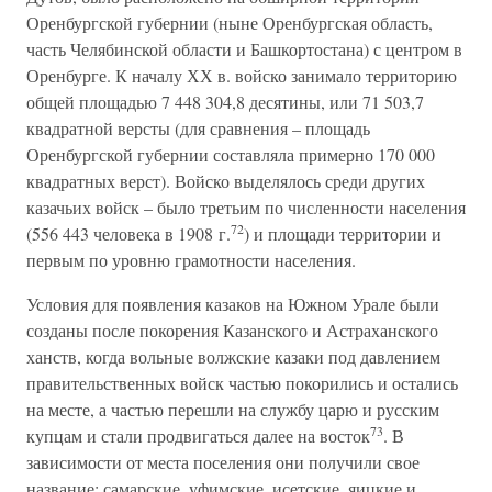
Оренбургской губернии (ныне Оренбургская область,
часть Челябинской области и Башкортостана) с центром в
Оренбурге. К началу ХХ в. войско занимало территорию
общей площадью 7 448 304,8 десятины, или 71 503,7
квадратной версты (для сравнения – площадь
Оренбургской губернии составляла примерно 170 000
квадратных верст). Войско выделялось среди других
казачьих войск – было третьим по численности населения
72
(556 443 человека в 1908 г.
) и площади территории и
первым по уровню грамотности населения.
Условия для появления казаков на Южном Урале были
созданы после покорения Казанского и Астраханского
ханств, когда вольные волжские казаки под давлением
правительственных войск частью покорились и остались
на месте, а частью перешли на службу царю и русским
73
купцам и стали продвигаться далее на восток
. В
зависимости от места поселения они получили свое
название: самарские, уфимские, исетские, яицкие и