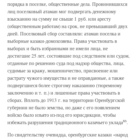
порядка в поселке, общественные дела. Провинившихся
лиц поселковый атаман мог подвергать денежному
взысканию на сумму не свыше 1 руб. или аресту
(общественным работам) на срок, не превышавший двух
дней. Поселковый сбор составляли: атаман поселка и
выборные казаки-домохозяева. Права участвовать в
выборах и быть избранными не имели лица, не
достигшие 25 лет, состоявшие под следствием или судом,
отданные по решению суда под надзор общества, лица,
судимые за кражу, мошенничество, присвоение или
растрату чужого имущества и не оправданные, а также
подвергшиеся более строгому наказанию (тюремному
заключению и т. п.) и лишенные права участвовать в
сборах. Вплоть до 1913 г. на территории Оренбургской
губернии не было земства, но даже с его появлением
войско было изъято из-под его юрисдикции, чтобы
86
избежать разрушения традиционного казачьего уклада
.
По свидетельству очевидца, оренбургские казаки «народ