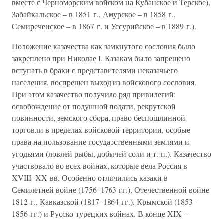
вместе с Черноморским войском на Кубанское и Терское),
Забайкальское – в 1851 г., Амурское – в 1858 г.,
Семиреченское – в 1867 г. и Уссурийское – в 1889 г.).
Положение казачества как замкнутого сословия было
закреплено при Николае I. Казакам было запрещено
вступать в браки с представителями неказачьего
населения, воспрещен выход из войскового сословия.
При этом казачество получило ряд привилегий:
освобождение от подушной подати, рекрутской
повинности, земского сбора, право беспошлинной
торговли в пределах войсковой территории, особые
права на пользование государственными землями и
угодьями (ловлей рыбы, добычей соли и т. п.). Казачество
участвовало во всех войнах, которые вела Россия в
XVIII–XX вв. Особенно отличились казаки в
Семилетней войне (1756–1763 гг.), Отечественной войне
1812 г., Кавказской (1817–1864 гг.), Крымской (1853–
1856 гг.) и Русско-турецких войнах. В конце XIX –