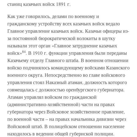
станиц казачьих войск 1891 г.
Как уже говорилось, делами по военному и
гражданскому устройству всех казачьих войск ведало
Главное управление казачьих войск. Казачьи офицеры из-
за постоянной бюрократической волокиты в шутку
называли этот орган «Главное затруднение казачьих
84
войск»
. В 1910 г. функции управления были переданы
Казачьему отделу Главного штаба. В военном отношении
войско подчинялось командующему войсками Казанского
военного округа. Непосредственно во главе войскового
управления стоял Наказный атаман, должность которого
совмещалась с должностью оренбургского губернатора.
Атаман управлял войском по гражданской
(административно-хозяйственной) части на правах
губернатора через Войсковое хозяйственное правление,
по военной части – на правах начальника дивизии через
Войсковой штаб. В полицейском отношении население
находилось в ведении общей губернской полиции.