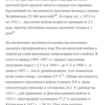
жителей были крупнее многих городов того времени.
Крупнейшей по численности населения являлась станица
89
Челябинская (25 960 жителей)
. За сорок лет, с 1871-го
по 1912 г., население войска возросло примерно в 2,3
раза, причем собственно казачье население только в 2
90
раза
.
На увеличении численности казачества негативно
сказалась предпринятая в
хо
д
е
Русско-японской войны и
первой русской революции мобилизация всего войска. В
итоге в период 1904–1907 гг. прирост населения
неуклонно падал с 5,3 % в 1904 г. до 5 % в 1906 г., и
лишь в 1907 г., после демобилизации, этот показатель
91
резко пошел вверх, составив 5,9 %
. Общая численность
неказачьего населения в войске в начале ХХ в. была
относительно невелика и составляла 18,1 % (данные на
1912 г.; для сравнения: в Донском казачьем войске в
1912 г. иногородние составляли 57,2 % населения, в
Кубанском в 1917 г. – 58 %). При этом процент