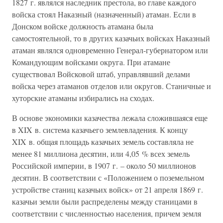
1827 г. являлся наследник престола, во главе каждого
войска стоял Наказный (назначенный) атаман. Если в
Донском войске должность атамана была
самостоятельной, то в других казачьих войсках Наказный
атаман являлся одновременно Генерал-губернатором или
Командующим войсками округа. При атамане
существовал Войсковой штаб, управлявший делами
войска через атаманов отделов или округов. Станичные и
хуторские атаманы избирались на сходах.
В основе экономики казачества лежала сложившаяся еще
в XIX в. система казачьего землевладения. К концу
XIX в. общая площадь казачьих земель составляла не
менее 81 миллиона десятин, или 4,05 % всех земель
Российской империи, в 1907 г. – около 50 миллионов
десятин. В соответствии с «Положением о поземельном
устройстве станиц казачьих войск» от 21 апреля 1869 г.
казачьи земли были распределены между станицами в
соответствии с численностью населения, причем земля