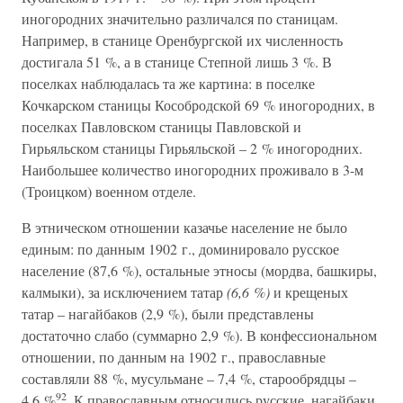
иногородних значительно различался по станицам.
Например, в станице Оренбургской их численность
достигала 51 %, а в станице Степной лишь 3 %. В
поселках наблюдалась та же картина: в поселке
Кочкарском станицы Кособродской 69 % иногородних, в
поселках Павловском станицы Павловской и
Гирьяльском станицы Гирьяльской – 2 % иногородних.
Наибольшее количество иногородних проживало в 3-м
(Троицком) военном отделе.
В этническом отношении казачье население не было
единым: по данным 1902 г., доминировало русское
население (87,6 %), остальные этносы (мордва, башкиры,
калмыки), за исключением татар
(6,6 %)
и крещеных
татар – нагайбаков (2,9 %), были представлены
достаточно слабо (суммарно 2,9 %). В конфессиональном
отношении, по данным на 1902 г., православные
составляли 88 %, мусульмане – 7,4 %, старообрядцы –
92
4,6 %
. К православным относились русские, нагайбаки,