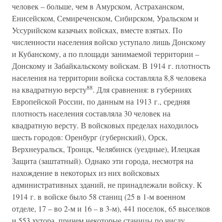
человек – больше, чем в Амурском, Астраханском,
Енисейском, Семиреченском, Сибирском, Уральском и
Уссурийском казачьих войсках, вместе взятых. По
численности населения войско уступало лишь Донскому
и Кубанскому, а по площади занимаемой территории –
Донскому и Забайкальскому войскам. В 1914 г. плотность
населения на территории войска составляла 8,8 человека
88
на квадратную версту
. Для сравнения: в губерниях
Европейской России, по данным на 1913 г., средняя
плотность населения составляла 30 человек на
квадратную версту. В войсковых пределах находилось
шесть городов: Оренбург (губернский), Орск,
Верхнеуральск, Троицк, Челябинск (уездные), Илецкая
Защита (заштатный). Однако эти города, несмотря на
нахождение в некоторых из них войсковых
административных зданий, не принадлежали войску. К
1914 г. в войске было 58 станиц (25 в 1-м военном
отделе, 17 – во 2-м и 16 – в 3-м), 441 поселок, 65 выселков
и 553 хутора, причем некоторые станицы по числу