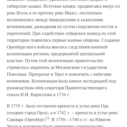
сибирские казаки. Исетские казаки, продвигаясь вверх по
реке Исеть и ее притоку реке Миасс, постепенно
вклинивались между башкирскими и казахскими
кочевниками, разъединяя их путем сооружения постов и
укреплений. При содействии сибирских воевод на этой
территории появились первые казачьи общины. Создание
Оренбургского войска явилось следствием военной
колонизации региона, предпринятой центральной
властью. Путем этой колонизации правительство
стремилось закрепить за Московским государством
Поволжье, Приуралье и Урал и покончить с набегами
кочевников. Колонизация была начата экспедицией под
руководством обер-секретаря Правительствующего
сената И.И. Кириллова в 1734 г.
В 1735 г. была построена крепость в устье реки Орь
(позднее город Орск), а в 1742 г. – крепость в устье реки
74
Сакмара (Оренбург)
. В 1730—1740-х гг. на Южном
Урале в основном было завершено строительство