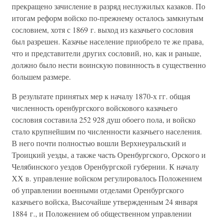
прекращено зачисление в разряд неслужилых казаков. По
итогам реформ войско по-прежнему осталось замкнутым
сословием, хотя с 1869 г. выход из казачьего сословия
был разрешен. Казачье население приобрело те же права,
что и представители других сословий, но, как и раньше,
должно было нести воинскую повинность в существенно
большем размере.
В результате принятых мер к началу 1870-х гг. общая
численность оренбургского войскового казачьего
сословия составила 252 928 душ обоего пола, и войско
стало крупнейшим по численности казачьего населения.
В него почти полностью вошли Верхнеуральский и
Троицкий уезды, а также часть Оренбургского, Орского и
Челябинского уездов Оренбургской губернии. К началу
ХХ в. управление войском регулировалось Положением
об управлении военными отделами Оренбургского
казачьего войска, Высочайше утвержденным 24 января
1884 г., и Положением об общественном управлении