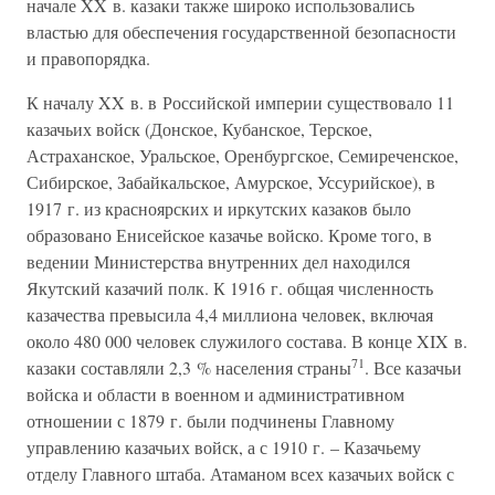
начале XX в. казаки также широко использовались
властью для обеспечения государственной безопасности
и правопорядка.
К началу XX в. в Российской империи существовало 11
казачьих войск (Донское, Кубанское, Терское,
Астраханское, Уральское, Оренбургское, Семиреченское,
Сибирское, Забайкальское, Амурское, Уссурийское), в
1917 г. из красноярских и иркутских казаков было
образовано Енисейское казачье войско. Кроме того, в
ведении Министерства внутренних дел находился
Якутский казачий полк. К 1916 г. общая численность
казачества превысила 4,4 миллиона человек, включая
около 480 000 человек служилого состава. В конце XIX в.
71
казаки составляли 2,3 % населения страны
. Все казачьи
войска и области в военном и административном
отношении с 1879 г. были подчинены Главному
управлению казачьих войск, а с 1910 г. – Казачьему
отделу Главного штаба. Атаманом всех казачьих войск с