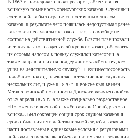
В 1867 г. последовала новая реформа, облегчившая
воинскую повинность оренбургских казаков. Служилый
состав войска был ограничен постоянным числом
казаков, в результате чего появилась недопустимая ранее
категория неслужилых казаков – тех, кто вообще не
состоял на действительной службе. Власти планировали
из таких казаков создать слой крепких хозяев, обложить
их особым налогом в пользу служилой категории, а
также направлять их на поддержание хозяйств тех, кто
83
ушел на действительную службу
. Нежизнеспособность
подобного подхода выявилась в течение последующих
нескольких лет, и уже в 1876 г. в войске был введен
Устав о воинской повинности Донского казачьего войска
от 29 апреля 1875 г., а также специально разработанное
«Положение о военной службе казаков Оренбургского
войска». Был сокращен общий срок службы казаков и
срок отбывания ими действительной службы, казачьи
части поставлены в одинаковые условия с регулярными
войсками, отменена жеребьевка при их комплектовании,