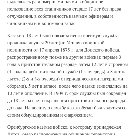
выделялась равномерными паями в общинное
пользование всех станичников старше 17 лет без права
отчуждения, в собственность казачьим офицерам и
чиновникам и в войсковой запас.
Казаки с 18 лет были обязаны нести военную службу,
продолжавшуюся 20 лет (по Уставу о воинской
повинности от 17 апреля 1875 г. для Донского войска,
распространенному позже на другие войска): первые 3
года в приготовительном разряде, затем 12 лет в строевом
(4 года на действительной службе (1-я очередь) и 8 лет на
льготе (2-я и 3-я очереди) с периодическими лагерными
сборами), 5 лет в запасе, после чего казаки зачислялись на
10 лет в ополчение. В 1909 г. срок службы был сокращен
до 18 лет за счет сокращения приготовительного разряда
до года. На военную службу казак обязан был являться со
своим обмундированием и снаряжением.
Оренбургское казачье войско, к которому принадлежал
Дутов, было расположено на обширной территории