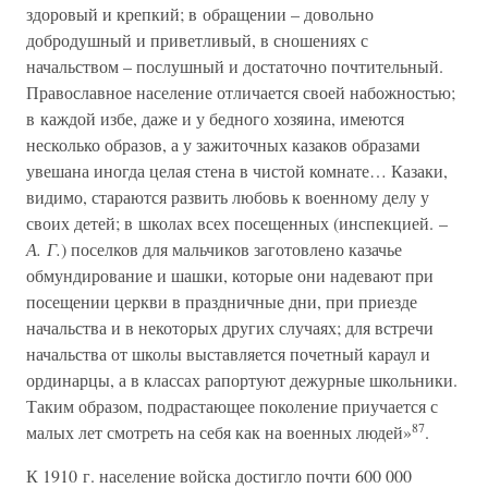
здоровый и крепкий; в обращении – довольно
добродушный и приветливый, в сношениях с
начальством – послушный и достаточно почтительный.
Православное население отличается своей набожностью;
в каждой избе, даже и у бедного хозяина, имеются
несколько образов, а у зажиточных казаков образами
увешана иногда целая стена в чистой комнате… Казаки,
видимо, стараются развить любовь к военному делу у
своих детей; в школах всех посещенных (инспекцией. –
А. Г.
) поселков для мальчиков заготовлено казачье
обмундирование и шашки, которые они надевают при
посещении церкви в праздничные дни, при приезде
начальства и в некоторых других случаях; для встречи
начальства от школы выставляется почетный караул и
ординарцы, а в классах рапортуют дежурные школьники.
Таким образом, подрастающее поколение приучается с
87
малых лет смотреть на себя как на военных людей»
.
К 1910 г. население войска достигло почти 600 000