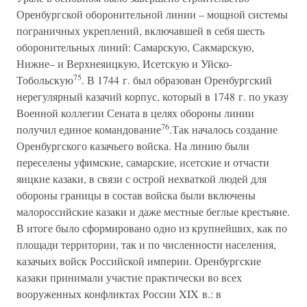
Оренбургской оборонительной линии – мощной системы
пограничных укреплений, включавшей в себя шесть
оборонительных линий: Самарскую, Сакмарскую,
Нижне– и Верхнеяицкую, Исетскую и Уйско-
75
Тобольскую
. В 1744 г. был образован Оренбургский
нерегулярный казачий корпус, который в 1748 г. по указу
Военной коллегии Сената в целях обороны линии
76
получил единое командование
.Так началось создание
Оренбургского казачьего войска. На линию были
переселены уфимские, самарские, исетские и отчасти
яицкие казаки, в связи с острой нехваткой людей для
обороны границы в состав войска были включены
малороссийские казаки и даже местные беглые крестьяне.
В итоге было сформировано одно из крупнейших, как по
площади территории, так и по численности населения,
казачьих войск Российской империи. Оренбургские
казаки принимали участие практически во всех
вооруженных конфликтах России XIX в.: в