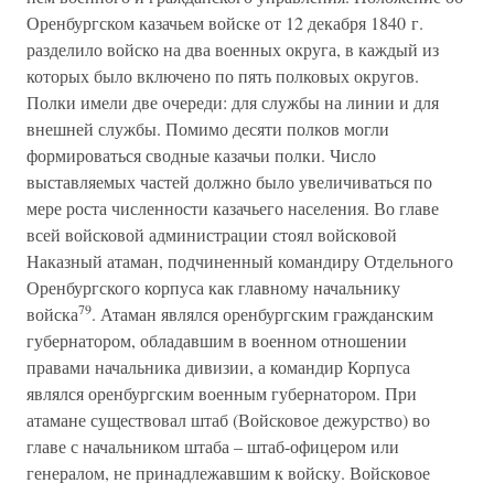
Оренбургском казачьем войске от 12 декабря 1840 г.
разделило войско на два военных округа, в каждый из
которых было включено по пять полковых округов.
Полки имели две очереди: для службы на линии и для
внешней службы. Помимо десяти полков могли
формироваться сводные казачьи полки. Число
выставляемых частей должно было увеличиваться по
мере роста численности казачьего населения. Во главе
всей войсковой администрации стоял войсковой
Наказный атаман, подчиненный командиру Отдельного
Оренбургского корпуса как главному начальнику
79
войска
. Атаман являлся оренбургским гражданским
губернатором, обладавшим в военном отношении
правами начальника дивизии, а командир Корпуса
являлся оренбургским военным губернатором. При
атамане существовал штаб (Войсковое дежурство) во
главе с начальником штаба – штаб-офицером или
генералом, не принадлежавшим к войску. Войсковое