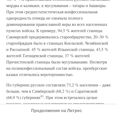
мордва и калмыки, к мусульманам – татары и башкиры.
При этом среднестатистическая конфессиональная
однородность отнюдь не означала полного
доминирования православной веры во всех населенных
пунктах войска. К примеру, 94,5 % жителей станицы
Сакмарской придерживались старообрядчества, 20–30 %
старообрядцев было в станицах Коельской, Челябинской
и Рассыпной. 45 % жителей Ильинской станицы, 43,5 %
жителей Татищевской станицы, 37 % жителей
Пречистенской станицы были мусульманами. Несмотря
на поликонфессиональный состав войска, оренбургские
казаки отличались веротерпимостью.
По губернии русские составляли 73,2 % населения – даже
больше, чем в Симбирской (68,2 %) и Саратовской
93
(68,9 %) губерниях
. При этом встречались целые
поселки, заселенные исключительно представителями
того или иного из национальных меньшинств. К таким
Продолжение на Литрес
населенным пунктам в начале ХХ в. относились поселок