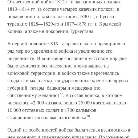
Отечественной войне 1812 г. и заграничных походах
1813–1814 гг. (в составе четырех казачьих полков), в
подавлении польского восстания 1830 г., в Русско-
турецких 1828—1829-го и 1877–1878 гг. и Крымской
войнах, а также в покорении Туркестана.
В первой половине XIX в. правительство предприняло
ряд мер по укреплению войска и увеличению его
численности. В войсковое сословие в массовом порядке
было зачислено все население, проживавшее на
войсковой территории, в войско также переселялись
солдаты и малолетки, государственные крестьяне других
губерний, татары, башкиры и мещеряки (по
77
собственному желанию)
. В состав войска, в котором
числилось 42 000 казаков, вошло 25 000 крестьян, около
10 000 отставных солдат и 1700 калмыков
78
Ставропольского калмыцкого войска
.
Одной из особенностей войска была тесная взаимосвязь в
нем военного и гражданского управления. Положение об