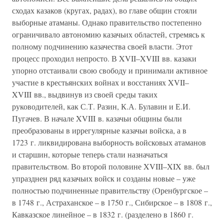
сходах казаков (кругах, радах), во главе общин стояли
выборные атаманы. Однако правительство постепенно
ограничивало автономию казачьих областей, стремясь к
полному подчинению казачества своей власти. Этот
процесс проходил непросто. В XVII–XVIII вв. казаки
упорно отстаивали свою свободу и принимали активное
участие в крестьянских войнах и восстаниях XVII–
XVIII вв., выдвинув из своей среды таких
руководителей, как С.Т. Разин, К.А. Булавин и Е.И.
Пугачев. В начале XVIII в. казачьи общины были
преобразованы в иррегулярные казачьи войска, а в
1723 г. ликвидирована выборность войсковых атаманов
и старшин, которые теперь стали назначаться
правительством. Во второй половине XVIII–XIX вв. был
упразднен ряд казачьих войск и созданы новые – уже
полностью подчиненные правительству (Оренбургское –
в 1748 г., Астраханское – в 1750 г., Сибирское – в 1808 г.,
Кавказское линейное – в 1832 г. (разделено в 1860 г.