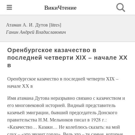
ВикиЧтение
Атаман А. И. Дутов [litres]
Ганин Андрей Владиславович
Оренбургское казачество в
последней четверти XIX – начале ХХ
в
Оренбургское казачество в последней четверти XIX –
начале ХХ в
Имя атамана Дутова неразрывно связано с казачеством и
его многовековой историей. Видный представитель
казачьей эмиграции, бывший председатель Донского
правительства Н.М. Мельников писал в 1928 г.:
«Казачество… Казаки… Не колеблюсь сказать: на мой
слух – «это звучит гордо». Ведь это – те самые, которые