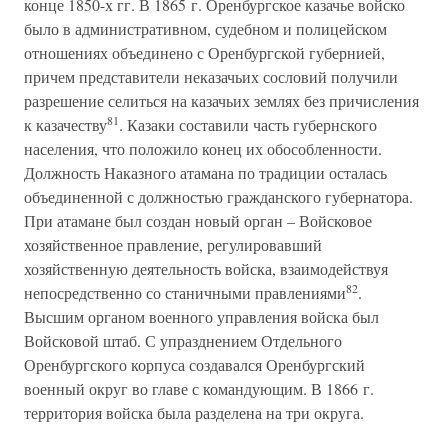
конце 1850-х гг. В 1865 г. Оренбургское казачье войско
было в административном, судебном и полицейском
отношениях объединено с Оренбургской губернией,
причем представители неказачьих сословий получили
разрешение селиться на казачьих землях без причисления
81
к казачеству
. Казаки составили часть губернского
населения, что положило конец их обособленности.
Должность Наказного атамана по традиции осталась
объединенной с должностью гражданского губернатора.
При атамане был создан новый орган – Войсковое
хозяйственное правление, регулировавший
хозяйственную деятельность войска, взаимодействуя
82
непосредственно со станичными правлениями
.
Высшим органом военного управления войска был
Войсковой штаб. С упразднением Отдельного
Оренбургского корпуса создавался Оренбургский
военный округ во главе с командующим. В 1866 г.
территория войска была разделена на три округа.