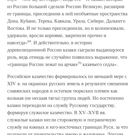
из России большой сделали Россию Великую, расширив
ее границы, присоединив к ней необъятные пространства
Дона, Кубани, Терека, Кавказа, Урала, Сибири, Дальнего
Востока. И не только присоединили, но и колонизовали,
удержали, вросли корнями, закрепили прочно и
69
навсегда»
. И действительно, в истории
дореволюционной России казаки сыграли выдающуюся
роль, ведь отнюдь не случайно появилось выражение, что
70
«границы России лежат на арчаке
казачьего седла».
Российское казачество формировалось по меньшей мере с
XIV в. на окраинах русских земель в результате смешения
славянских народов и остатков тюркских племен как
вольная (не несшая тягла) группа людей. Но постепенно
казаки переходили на службу Русскому государству,
формируя служилое казачество. В XV–XVII вв.
служилые казаки несли сторожевую и пограничную
службу на южных и юго-восточных границах Руси, за что
получали от правительства землю и жалованье. Другим