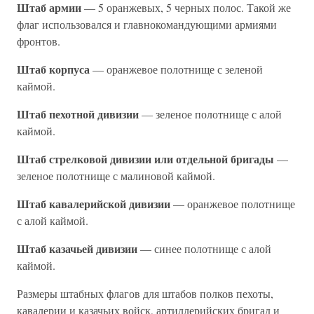
Штаб армии
— 5 оранжевых, 5 черных полос. Такой же
флаг использовался и главнокомандующими армиями
фронтов.
Штаб корпуса
— оранжевое полотнище с зеленой
каймой.
Штаб пехотной дивизии
— зеленое полотнище с алой
каймой.
Штаб стрелковой дивизии или отдельной бригады
—
зеленое полотнище с малиновой каймой.
Штаб кавалерийской дивизии
— оранжевое полотнище
с алой каймой.
Штаб казачьей дивизии
— синее полотнище с алой
каймой.
Размеры штабных флагов для штабов полков пехоты,
кавалерии и казачьих войск, артиллерийских бригад и