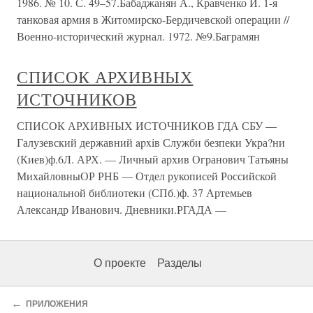
1986. № 10. С. 49–57.Бабаджанян А., Кравченко И. 1-я
танковая армия в Житомирско-Бердичевской операции //
Военно-исторический журнал. 1972. №9.Баграмян
СПИСОК АРХИВНЫХ
ИСТОЧНИКОВ
СПИСОК АРХИВНЫХ ИСТОЧНИКОВ ГДА СБУ —
Галузевский державний apxiв Служби безпеки Укра?ни
(Киев)ф.6Л. АРХ. — Личный архив Огранович Татьяны
МихайловныОР РНБ — Отдел рукописей Российской
национальной библиотеки (СПб.)ф. 37 Артемьев
Александр Иванович. Дневники.РГАДА —
О проекте
Разделы
←
ПРИЛОЖЕНИЯ