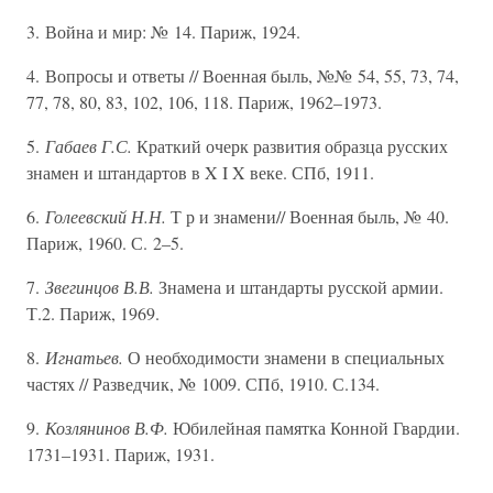
3. Война и мир: № 14. Париж, 1924.
4. Вопросы и ответы // Военная быль, №№ 54, 55, 73, 74,
77, 78, 80, 83, 102, 106, 118. Париж, 1962–1973.
5.
Габаев Г.С.
Краткий очерк развития образца русских
знамен и штандартов в X I X веке. СПб, 1911.
6.
Голеевский Н.Н.
Т р и знамени// Военная быль, № 40.
Париж, 1960. С. 2–5.
7.
Звегинцов В.В.
Знамена и штандарты русской армии.
Т.2. Париж, 1969.
8.
Игнатьев.
О необходимости знамени в специальных
частях // Разведчик, № 1009. СПб, 1910. С.134.
9.
Козлянинов В.Ф.
Юбилейная памятка Конной Гвардии.
1731–1931. Париж, 1931.