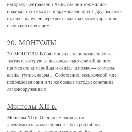
нагорьях Центральной Азии, где они множились,
обживали эти высоты и враждовали друг с другом, пока
их орды вдруг не перехлестывали за высокогорья и не
изливались несущим
20. МОНГОЛЫ
20. МОНГОЛЫ В бою монголы использовали ту же
тактику, которую за несколько тысячелетий до них
применяли кимерийцы и скифы, а позже — сарматы,
аланы, гунны, авары… Собственно, весь кочевой мир
использовал одни и те же боевые методы: сочетание
легковооруженных
Монголы XII в.
Монголы XII в. Основным элементом
древнемонгольского общества был род (обох),
находившийся на стадии разложения. Во главе