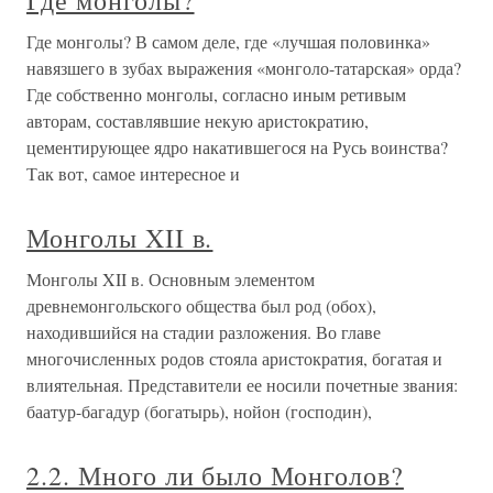
Где монголы?
Где монголы? В самом деле, где «лучшая половинка»
навязшего в зубах выражения «монголо-татарская» орда?
Где собственно монголы, согласно иным ретивым
авторам, составлявшие некую аристократию,
цементирующее ядро накатившегося на Русь воинства?
Так вот, самое интересное и
Монголы XII в.
Монголы XII в. Основным элементом
древнемонгольского общества был род (обох),
находившийся на стадии разложения. Во главе
многочисленных родов стояла аристократия, богатая и
влиятельная. Представители ее носили почетные звания:
баатур-багадур (богатырь), нойон (господин),
2.2. Много ли было Монголов?