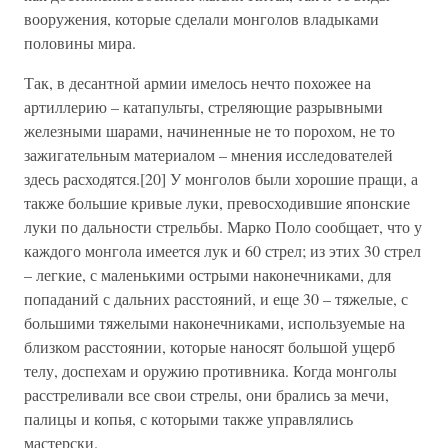
вооружения, которые сделали монголов владыками
половины мира.
Так, в десантной армии имелось нечто похожее на
артиллерию – катапульты, стреляющие разрывными
железными шарами, начиненные не то порохом, не то
зажигательным материалом – мнения исследователей
здесь расходятся.[20] У монголов были хорошие пращи, а
также большие кривые луки, превосходившие японские
луки по дальности стрельбы. Марко Поло сообщает, что у
каждого монгола имеется лук и 60 стрел; из этих 30 стрел
– легкие, с маленькими острыми наконечниками, для
попаданий с дальних расстояний, и еще 30 – тяжелые, с
большими тяжелыми наконечниками, используемые на
близком расстоянии, которые наносят большой ущерб
телу, доспехам и оружию противника. Когда монголы
расстреливали все свои стрелы, они брались за мечи,
палицы и копья, с которыми также управлялись
мастерски.