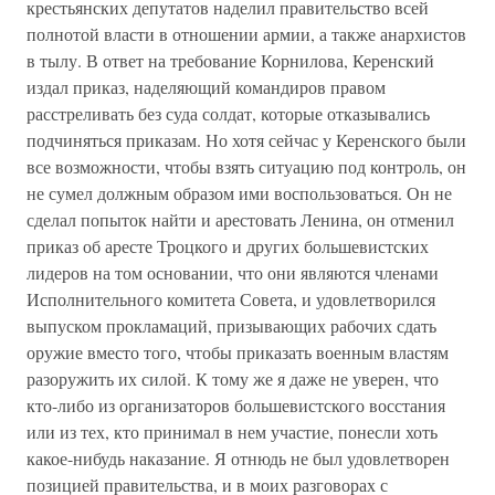
крестьянских депутатов наделил правительство всей
полнотой власти в отношении армии, а также анархистов
в тылу. В ответ на требование Корнилова, Керенский
издал приказ, наделяющий командиров правом
расстреливать без суда солдат, которые отказывались
подчиняться приказам. Но хотя сейчас у Керенского были
все возможности, чтобы взять ситуацию под контроль, он
не сумел должным образом ими воспользоваться. Он не
сделал попыток найти и арестовать Ленина, он отменил
приказ об аресте Троцкого и других большевистских
лидеров на том основании, что они являются членами
Исполнительного комитета Совета, и удовлетворился
выпуском прокламаций, призывающих рабочих сдать
оружие вместо того, чтобы приказать военным властям
разоружить их силой. К тому же я даже не уверен, что
кто-либо из организаторов большевистского восстания
или из тех, кто принимал в нем участие, понесли хоть
какое-нибудь наказание. Я отнюдь не был удовлетворен
позицией правительства, и в моих разговорах с