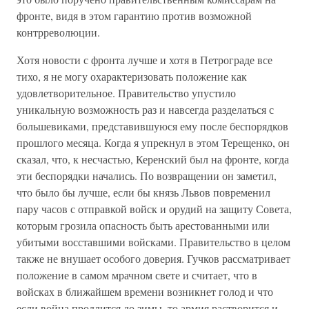
фронте, видя в этом гарантию против возможной
контрреволюции.
Хотя новости с фронта лучше и хотя в Петрограде все
тихо, я не могу охарактеризовать положение как
удовлетворительное. Правительство упустило
уникальную возможность раз и навсегда разделаться с
большевиками, представившуюся ему после беспорядков
прошлого месяца. Когда я упрекнул в этом Терещенко, он
сказал, что, к несчастью, Керенский был на фронте, когда
эти беспорядки начались. По возвращении он заметил,
что было бы лучше, если бы князь Львов повременил
пару часов с отправкой войск и орудий на защиту Совета,
которым грозила опасность быть арестованными или
убитыми восставшими войсками. Правительство в целом
также не внушает особого доверия. Гучков рассматривает
положение в самом мрачном свете и считает, что в
войсках в ближайшем времени возникнет голод и что
если война продлится до зимы, то армия растворится и