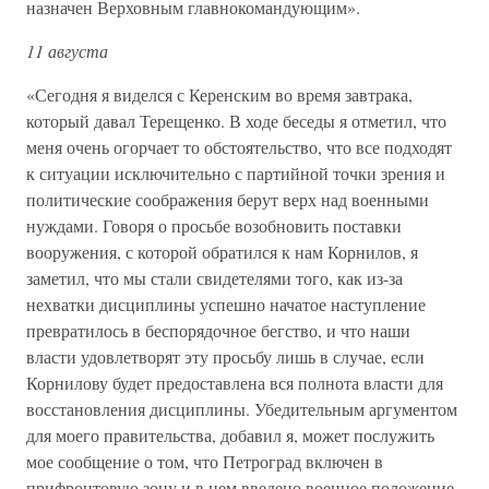
назначен Верховным главнокомандующим».
11 августа
«Сегодня я виделся с Керенским во время завтрака,
который давал Терещенко. В ходе беседы я отметил, что
меня очень огорчает то обстоятельство, что все подходят
к ситуации исключительно с партийной точки зрения и
политические соображения берут верх над военными
нуждами. Говоря о просьбе возобновить поставки
вооружения, с которой обратился к нам Корнилов, я
заметил, что мы стали свидетелями того, как из-за
нехватки дисциплины успешно начатое наступление
превратилось в беспорядочное бегство, и что наши
власти удовлетворят эту просьбу лишь в случае, если
Корнилову будет предоставлена вся полнота власти для
восстановления дисциплины. Убедительным аргументом
для моего правительства, добавил я, может послужить
мое сообщение о том, что Петроград включен в
прифронтовую зону и в нем введено военное положение.