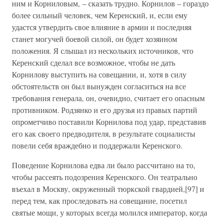
ним и Корниловым, – сказать трудно. Корнилов – гораздо
более сильный человек, чем Керенский, и, если ему
удастся утвердить свое влияние в армии и последняя
станет могучей боевой силой, он будет хозяином
положения. Я слышал из нескольких источников, что
Керенский сделал все возможное, чтобы не дать
Корнилову выступить на совещании, и, хотя в силу
обстоятельств он был вынужден согласиться на все
требования генерала, он, очевидно, считает его опасным
противником. Родзянко и его друзья из правых партий
опрометчиво поставили Корнилова под удар, представив
его как своего предводителя, в результате социалисты
повели себя враждебно и поддержали Керенского.
Поведение Корнилова едва ли было рассчитано на то,
чтобы рассеять подозрения Керенского. Он театрально
въехал в Москву, окруженный тюркской гвардией,[97] и
перед тем, как проследовать на совещание, посетил
святые мощи, у которых всегда молился император, когда