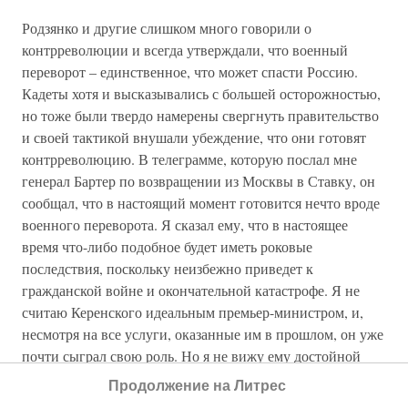
Родзянко и другие слишком много говорили о
контрреволюции и всегда утверждали, что военный
переворот – единственное, что может спасти Россию.
Кадеты хотя и высказывались с большей осторожностью,
но тоже были твердо намерены свергнуть правительство
и своей тактикой внушали убеждение, что они готовят
контрреволюцию. В телеграмме, которую послал мне
генерал Бартер по возвращении из Москвы в Ставку, он
сообщал, что в настоящий момент готовится нечто вроде
военного переворота. Я сказал ему, что в настоящее
время что-либо подобное будет иметь роковые
последствия, поскольку неизбежно приведет к
гражданской войне и окончательной катастрофе. Я не
считаю Керенского идеальным премьер-министром, и,
несмотря на все услуги, оказанные им в прошлом, он уже
почти сыграл свою роль. Но я не вижу ему достойной
замены и не верю, что правительство, состоящее
Продолжение на Литрес
исключительно из кадетов или октябристов, будет