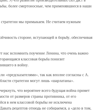
ьбы, более смертоносные, чем применявшиеся в наши
ду стратегии мы примыкаем. Не считаем нужным
ойчивость стороне, вступающей в борьбу, обеспечивая
ет нас вспомнить поучение Ленина, что очень важно
азгорающаяся классовая борьба понизит
пившего в войну.
и «предсказателями», так как вполне согласны с А.
области стратегии могут лишь «шарлатаны».
еркнуть, что вероятнее всего будущая война примет
мости от размеров страны противника, от его
йся в нем классовой борьбы не исключена
авать рецептов отнюдь не собираемся, а «дело в том,