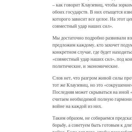
– как говорит Клаузевиц, чтобы зорк
обоих государств. В них отыщется изв
которого зависит все целое. На этот 
совместный удар наших сил».
Мы достаточно подробно развивали взг
предложим каждому, кто захочет подум
конкретном случае, где будет находить
«совместный удар наших сил», под кои
политические, и экономические.
Слов нет, что разгром живой силы про
тот же Клаузевиц, но это «сокрушение
Последняя может скрываться на иной 
считаем необходимой полную гармони
войне на каждой из них.
Таким образом, не собираемся предск
борьбу, а советуем быть готовым к д
войне. Если для того, чтобы поколеба