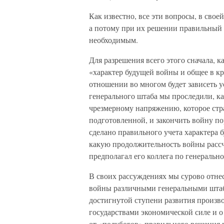
Как известно, все эти вопросы, в свое
а потому при их решении правильный 
необходимым.
Для разрешения всего этого сначала, к
«характер будущей войны и общее в к
отношении во многом будет зависеть 
генерального штаба мы проследили, к
чрезмерному напряжению, которое стр
подготовленной, и закончить войну п
сделано правильного учета характера 
какую продолжительность войны рассч
предполагал его коллега по генеральн
В своих рассуждениях мы сурово отне
войны различными генеральными штаб
достигнутой ступени развития произв
государствами экономической силе и о
от «полубогов» правильного решения в