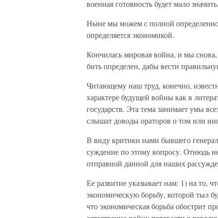
военная готовность будет мало значить
Ныне мы можем с полной определеннос
определяется экономикой.
Кончилась мировая война, и мы снова,
бить определен, дабы вести правильну
Читающему наш труд, конечно, известн
характере будущей войны как в литера
государств. Эта тема занимает умы вс
слышат доводы ораторов о том или ин
В виду критики нами бывшего генераль
суждение по этому вопросу. Отнюдь н
отправной данной для наших рассужде
Ее развитие указывает нам: 1) на то, 
экономическую борьбу, которой тыл буд
что экономическая борьба обострит пр
естественно войну перевести в револю