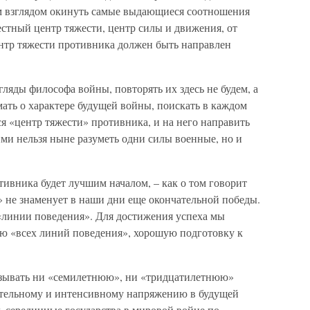
им взглядом окинуть самые выдающиеся соотношения
естный центр тяжести, центр силы и движения, от
центр тяжести противника должен быть направлен
ляды философа войны, повторять их здесь не будем, а
ать о характере будущей войны, поискать в каждом
ся «центр тяжести» противника, и на него направить
ми нельзя ныне разуметь одни силы военные, но и
тивника будет лучшим началом, – как о том говорит
» не знаменует в наши дни еще окончательной победы.
«линии поведения». Для достижения успеха мы
ю «всех линий поведения», хорошую подготовку к
азывать ни «семилетнюю», ни «тридцатилетнюю»
лительному и интенсивному напряжению в будущей
ть серединные государства в мировой войне по