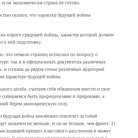
, если экономически страна не готова.
тью сказать, что характер будущей войны
 на пороге грядущей войны, характер которой должен
ю к ней подготовку.
о, что немало страниц исписано по вопросу о
туре, так и в официальных документах различных
ех, и сплошь да рядом стены различных аудиторий
ом характере будущей войны.
ного штаба, считаем себя обязанным внести и свое
е собираемся быть прорицателями и пророками, а
ний берем экономическую силу.
что будущая война неизбежно повлечет за собой
ет захвачен не меньше, если не больше, чем фронт; 2)
оисходящий процесс классового расслоения и может
цию; 3) что развитие производительных сил даст в