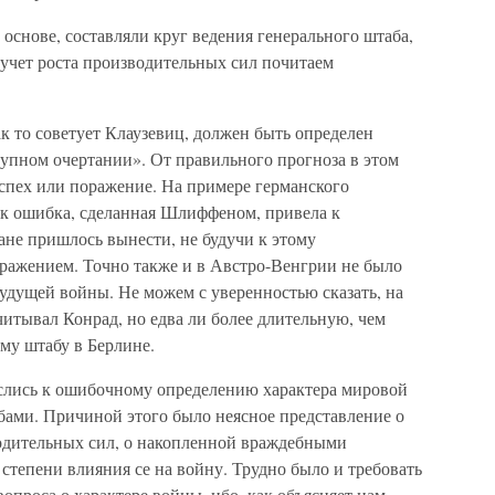
й основе, составляли круг ведения генерального штаба,
учет роста производительных сил почитаем
ак то советует Клаузевиц, должен быть определен
рупном очертании». От правильного прогноза в этом
успех или поражение. На примере германского
ак ошибка, сделанная Шлиффеном, привела к
ане пришлось вынести, не будучи к этому
оражением. Точно также и в Австро-Венгрии не было
будущей войны. Не можем с уверенностью сказать, на
итывал Конрад, но едва ли более длительную, чем
ому штабу в Берлине.
слись к ошибочному определению характера мировой
ами. Причиной этого было неясное представление о
одительных сил, о накопленной враждебными
 степени влияния се на войну. Трудно было и требовать
опроса о характере войны, ибо, как объясняет нам