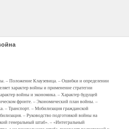
война
ны. – Положение Клаузевица. – Ошибки и определении
еляет характер войны и применение стратегии
Характер войны и экономика. – Характер будущей
ическом фронте. – Экономический план войны. –
а. – Транспорт. – Мобилизация гражданской
илизация. – Руководство подготовкой войны на
ский генеральный штаб». – «Интегральный
тва, а не генерального штаба, руководят подготовкой к