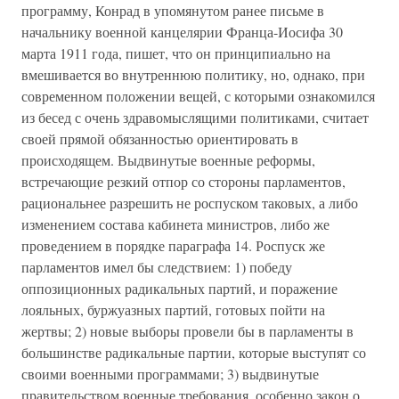
программу, Конрад в упомянутом ранее письме в
начальнику военной канцелярии Франца-Иосифа 30
марта 1911 года, пишет, что он принципиально на
вмешивается во внутреннюю политику, но, однако, при
современном положении вещей, с которыми ознакомился
из бесед с очень здравомыслящими политиками, считает
своей прямой обязанностью ориентировать в
происходящем. Выдвинутые военные реформы,
встречающие резкий отпор со стороны парламентов,
рациональнее разрешить не роспуском таковых, а либо
изменением состава кабинета министров, либо же
проведением в порядке параграфа 14. Роспуск же
парламентов имел бы следствием: 1) победу
оппозиционных радикальных партий, и поражение
лояльных, буржуазных партий, готовых пойти на
жертвы; 2) новые выборы провели бы в парламенты в
большинстве радикальные партии, которые выступят со
своими военными программами; 3) выдвинутые
правительством военные требования, особенно закон о