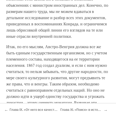
объяснениях с министром иностранных дел. Конечно, по
размерам нашего труда, мы не можем вдаваться в
детальное исследование и разбор всех этих документов,
приведенных в воспоминаниях Конрада, и ограничимся
лишь обрисовкой общей линии его взглядов на те или
иные отрасли внутренней политики.
Итак, по его мыслям, Австро-Венгрия должна все же
быть единым государственным организмом, но с учетом
племенного состава, находящегося на ее территории
населения. 1867 год создал дуализм, и если с ним нужно
считаться, то нельзя забывать, что другие народности, по
мере своего культурного развития, могут предъявить те
же права, что и венгры. Таким образом, необходимо
считаться с равноправием отдельных наций. Но оно не
должно идти в ущерб единству государства и угрожать
династии – этому цементу монархии. Развивая эти
взгляды, начальник генерального штаба далек, конечно,
←
→
Глава IX. «От него все качества»
Глава XI. «Поиск» в историю
от широкой автономии отдельных национальностей в