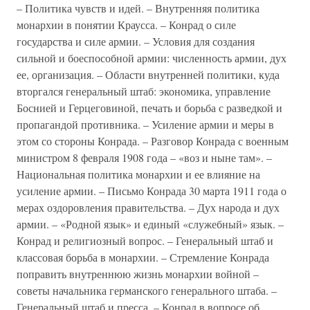
– Политика чувств и идей. – Внутренняя политика
монархии в понятии Краусса. – Конрад о силе
государства и силе армии. – Условия для создания
сильной и боеспособной армии: численность армии, дух
ее, организация. – Области внутренней политики, куда
вторгался генеральный штаб: экономика, управление
Боснией и Герцеговиной, печать и борьба с разведкой и
пропагандой противника. – Усиление армии и меры в
этом со стороны Конрада. – Разговор Конрада с военным
министром 8 февраля 1908 года – «воз и ныне там». –
Национальная политика монархии и ее влияние на
усиление армии. – Письмо Конрада 30 марта 1911 года о
мерах оздоровления правительства. – Дух народа и дух
армии. – «Родной язык» и единый «служебный» язык. –
Конрад и религиозный вопрос. – Генеральный штаб и
классовая борьба в монархии. – Стремление Конрада
поправить внутреннюю жизнь монархии войной –
советы начальника германского генерального штаба. –
Генеральный штаб и пресса. – Конрад в вопросе об