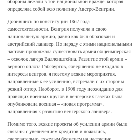
обороны лежали в той национальной вражде, которая
определяла собой всю политику Австро-Венгрии.
Добившись по конституции 1867 года
самостоятельности, Венгрия получила и свою
национальную армию, равно как был образован и
австрийский ландвер. Но наряду с этими национальными
частями продолжала существовать армия общеимперская
– осколок лагеря Валленштейна. Развитие этой армии –
верного оплота Габсбургов, совершенно не входило в
интересы венгров, я поэтому всякие мероприятия,
направленные к ее усилению, встречали с их стороны
резкий отпор. Наоборот, в 1908 году неожиданно для
правящих военных кругов в венгерских газетах была
опубликована военная – «новая программа»,
направленная к развитию венгерского ландвера.
Помимо того, всякие проекты об усилении армии были
связаны с увеличением кредитов и ложились,
следовательно, тяжелым бременем на население.