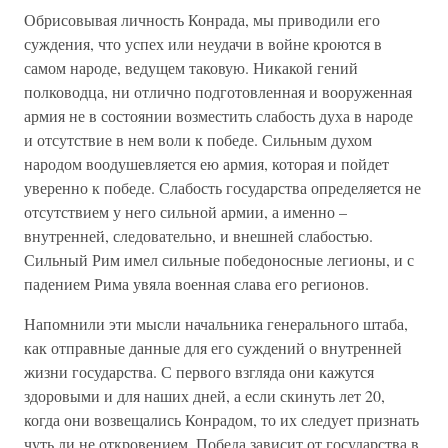
Обрисовывая личность Конрада, мы приводили его
суждения, что успех или неудачи в войне кроются в
самом народе, ведущем таковую. Никакой гений
полководца, ни отлично подготовленная и вооруженная
армия не в состоянии возместить слабость духа в народе
и отсутствие в нем воли к победе. Сильным духом
народом воодушевляется ею армия, которая и пойдет
уверенно к победе. Слабость государства определяется не
отсутствием у него сильной армии, а именно –
внутренней, следовательно, и внешней слабостью.
Сильный Рим имел сильные победоносные легионы, и с
падением Рима увяла военная слава его регионов.
Напомнили эти мысли начальника генерального штаба,
как отправные данные для его суждений о внутренней
жизни государства. С первого взгляда они кажутся
здоровыми и для наших дней, а если скинуть лет 20,
когда они возвещались Конрадом, то их следует признать
чуть ли не откровением. Победа зависит от государства в