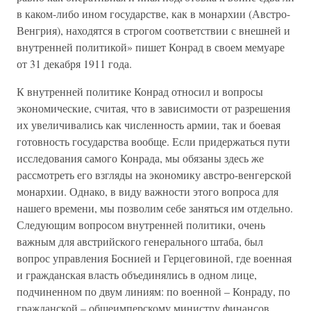
в каком-либо ином государстве, как в монархии (Австро-
Венгрия), находятся в строгом соответствии с внешней и
внутренней политикой» пишет Конрад в своем мемуаре
от 31 декабря 1911 года.
К внутренней политике Конрад относил и вопросы
экономические, считая, что в зависимости от разрешения
их увеличивались как численность армии, так и боевая
готовность государства вообще. Если придержаться пути
исследования самого Конрада, мы обязаны здесь же
рассмотреть его взгляды на экономику австро-венгерской
монархии. Однако, в виду важности этого вопроса для
нашего времени, мы позволим себе заняться им отдельно.
Следующим вопросом внутренней политики, очень
важным для австрийского генерального штаба, был
вопрос управления Боснией и Герцеговиной, где военная
и гражданская власть объединялись в одном лице,
подчиненном по двум линиям: по военной – Конраду, по
гражданской – общеимперскому министру финансов.