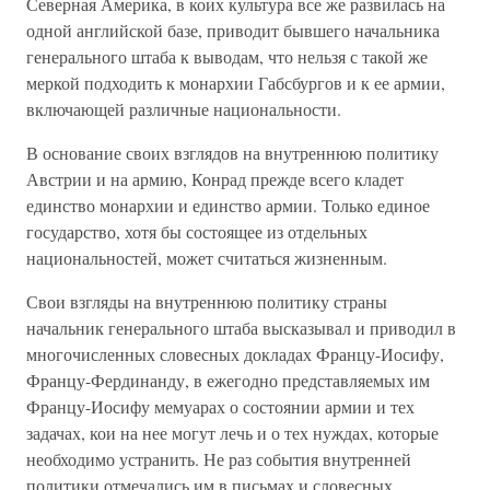
Северная Америка, в коих культура все же развилась на
одной английской базе, приводит бывшего начальника
генерального штаба к выводам, что нельзя с такой же
меркой подходить к монархии Габсбургов и к ее армии,
включающей различные национальности.
В основание своих взглядов на внутреннюю политику
Австрии и на армию, Конрад прежде всего кладет
единство монархии и единство армии. Только единое
государство, хотя бы состоящее из отдельных
национальностей, может считаться жизненным.
Свои взгляды на внутреннюю политику страны
начальник генерального штаба высказывал и приводил в
многочисленных словесных докладах Францу-Иосифу,
Францу-Фердинанду, в ежегодно представляемых им
Францу-Иосифу мемуарах о состоянии армии и тех
задачах, кои на нее могут лечь и о тех нуждах, которые
необходимо устранить. Не раз события внутренней
политики отмечались им в письмах и словесных