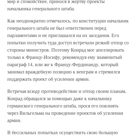
мир и спокойствие, принося в жертву проекты
начальника генерального штаба.
Как неоднократно отмечалось, по конституции начальник
генерального штаба не был ответственен перед
парламентами и не приглашался на их заседания. Его
попытки получить туда доступ встречали резкий отпор со
стороны министров. Поэтому Конрад мог апеллировать
только к Францу-Иосифу, рекомендуя ему знаменитый
параграф 14, или же к Францу-Фердинанду, который
занимал враждебную позицию к венграм и стремился
поддержать проект об усилении армии.
Встречая всюду противодействие и отпор своим планам,
Конрад обращался за помощью даже к начальнику
германского генерального штаба, прося его повлиять
через Вильгельма на проведение проектов об усилении
армии.
В бессильных попытках осуществить свою большую