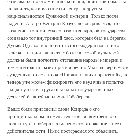
базисом их, по его мнению, конечно, опять-таки была та
ненависть, которую питали венгры к другим
национальностям Дунайской империи. Только после
падения Австро-Венгрии Краусс договаривается, что
различие экономического развития народов государства
создавало тот внутренний хаос, который был на берегах
Дуная. Однако, и в понятии этого модернизованного
генерала национальности с более высокой культурой
должны были поглотить отставшие народы империи и
тем уничтожить базис противоречий. Мы еще вернемся к
суждениям этого автора «Причин наших поражений», но
теперь уже можем фиксировать его неудачные попытки
выдвинуться из круга остальных государственных
деятелей бывшей монархии Габсбургов.
Выше были приведены слова Конрада о его
принципиальном невмешательстве во внутреннюю
политику и, наоборот, отмечено его вторжение в нее в
действительности. Ныне постараемся это объяснить.