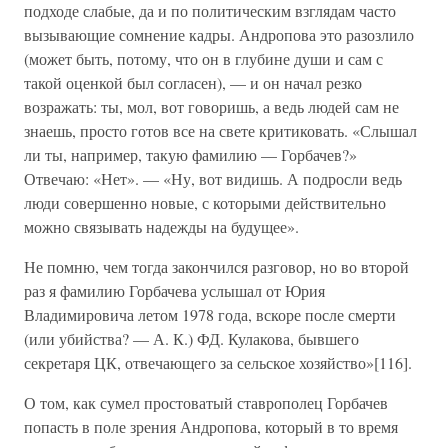
подходе слабые, да и по политическим взглядам часто
вызывающие сомнение кадры. Андропова это разозлило
(может быть, потому, что он в глубине души и сам с
такой оценкой был согласен), — и он начал резко
возражать: ты, мол, вот говоришь, а ведь людей сам не
знаешь, просто готов все на свете критиковать. «Слышал
ли ты, например, такую фамилию — Горбачев?»
Отвечаю: «Нет». — «Ну, вот видишь. А подросли ведь
люди совершенно новые, с которыми действительно
можно связывать надежды на будущее».
Не помню, чем тогда закончился разговор, но во второй
раз я фамилию Горбачева услышал от Юрия
Владимировича летом 1978 года, вскоре после смерти
(или убийства? — А. К.) ФД. Кулакова, бывшего
секретаря ЦК, отвечающего за сельское хозяйство»[116].
О том, как сумел простоватый ставрополец Горбачев
попасть в поле зрения Андропова, который в то время