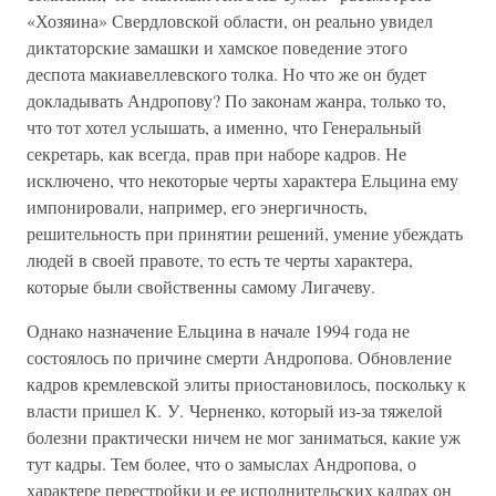
«Хозяина» Свердловской области, он реально увидел
диктаторские замашки и хамское поведение этого
деспота макиавеллевского толка. Но что же он будет
докладывать Андропову? По законам жанра, только то,
что тот хотел услышать, а именно, что Генеральный
секретарь, как всегда, прав при наборе кадров. Не
исключено, что некоторые черты характера Ельцина ему
импонировали, например, его энергичность,
решительность при принятии решений, умение убеждать
людей в своей правоте, то есть те черты характера,
которые были свойственны самому Лигачеву.
Однако назначение Ельцина в начале 1994 года не
состоялось по причине смерти Андропова. Обновление
кадров кремлевской элиты приостановилось, поскольку к
власти пришел К. У. Черненко, который из-за тяжелой
болезни практически ничем не мог заниматься, какие уж
тут кадры. Тем более, что о замыслах Андропова, о
характере перестройки и ее исполнительских кадрах он