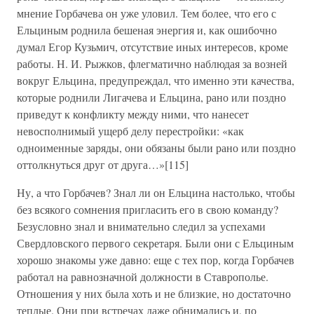
мнение Горбачева он уже уловил. Тем более, что его с
Ельциным роднила бешеная энергия и, как ошибочно
думал Егор Кузьмич, отсутствие иных интересов, кроме
работы. Н. И. Рыжков, флегматично наблюдая за возней
вокруг Ельцина, предупреждал, что именно эти качества,
которые роднили Лигачева и Ельцина, рано или поздно
приведут к конфликту между ними, что нанесет
невосполнимый ущерб делу перестройки: «как
одноименные заряды, они обязаны были рано или поздно
оттолкнуться друг от друга…»[115]
Ну, а что Горбачев? Знал ли он Ельцина настолько, чтобы
без всякого сомнения пригласить его в свою команду?
Безусловно знал и внимательно следил за успехами
Свердловского первого секретаря. Были они с Ельциным
хорошо знакомы уже давно: еще с тех пор, когда Горбачев
работал на равнозначной должности в Ставрополье.
Отношения у них была хоть и не близкие, но достаточно
теплые. Они при встречах даже обнимались и, по