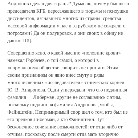
Андропов сделал для страны? Думаешь, почему бывшего
председателя КГБ, пересажавшего в тюрьмы и психушки
диссидентов, изгнавшего многих из страны, средства
массовой информации у нас и за рубежом не сожрали с
потрохами? Да он полукровок, а они своих в обиду не
дают»[118].
Совершенно ясно,
о
какой именно «половине крови»
намекал Горбачев, о той самой, о которой в
«нормальном» обществе говорить не принято. Этим
своим признанием он явно внес смуту в ряды
многочисленных «исследователей» этнических корней
Ю. В. Андропова. Одни утверждали, что его подлинная
фамилия — Либерман, другие не соглашались с этим,
поскольку подлинная фамилия Андропова, якобы, —
Файнштейн. Непримиримый спор шел о том, кто был из
его предков Либерман, а кто Файнштейн. Тут
бесконечное сочетание возможностей: от отца либо от
отчима, поскольку после смерти отца мать вторично