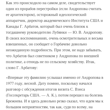
Как это происходило на самом деле, свидетельствует
один из прорабов перестройки (если Андропова считать
ее архитектором), осторожный идеологический
аппаратчик, директор академического Института США и
Канады Г. Арбатов, который был очень близок к
тогдашнему руководителю Лубянки — Ю. В. Андропову.
В своих воспоминаниях, очень осмотрительных и весьма
взвешенных, он сообщает о Горбачеве довольно
неожиданную подробность. При этом, не надо забывать,
что Арбатов был советником у Андропова по внешней
политике, а отнюдь не по сельскому хозяйству. Итак,
слово Г. Арбатову:
«Впервые эту фамилию услышал именно от Андропова в
1977 году, весной. Дату помню, поскольку начался
разговор с обсуждения итогов визита С. Вэнса
(Госсекретарь США. — А. К.), потом перешел на болезнь
Брежнева. И я здесь довольно резко сказал, что идем мы к
большим неприятностям, так как, судя по всему, на