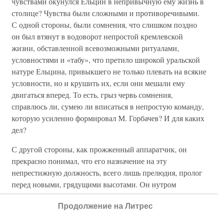
чувствами окунулся Ельцин в непривычную ему жизнь в
столице? Чувства были сложными и противоречивыми.
С одной стороны, были сомнения, что слишком поздно
он был втянут в водоворот непростой кремлевской
жизни, обставленной всевозможными ритуалами,
условностями и «табу», что претило широкой уральской
натуре Ельцина, привыкшего не только плевать на всякие
условности, но и крушить их, если они мешали ему
двигаться вперед. То есть, грыз червь сомнения,
справлюсь ли, сумею ли вписаться в непростую команду,
которую усиленно формировал М. Горбачев? И для каких
дел?
С другой стороны, как прожженный аппаратчик, он
прекрасно понимал, что его назначение на эту
непрестижную должность, всего лишь прелюдия, пролог
перед новыми, грядущими высотами. Он нутром
чувствовал, что неспроста Горбачев вытянул его в
Продолжение на Литрес
Москву, намечается какое-то грандиозное, пока не