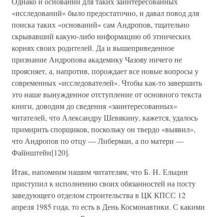
Однако и оснований для таких заинтересованных
«исследований» было предостаточно, и давал повод для
поиска таких «оснований» сам Андропов, тщательно
скрывавший какую-либо информацию об этнических
корнях своих родителей. Да и вышеприведенное
признание Андропова академику Чазову ничего не
проясняет, а, напротив, порождает все новые вопросы у
современных «исследователей». Чтобы как-то завершить
это наше вынужденное отступление от основного текста
книги, доводим до сведения «заинтересованных»
читателей, что Александру Шевякину, кажется, удалось
примирить спорщиков, поскольку он твердо «выявил»,
что Андропов по отцу — Либерман, а по матери —
Файнштейн[120].
Итак, напомним нашим читателям, что Б. Н. Ельцин
приступил к исполнению своих обязанностей на посту
заведующего отделом строительства в ЦК КПСС 12
апреля 1985 года, то есть в День Космонавтики. С какими