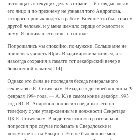
пятнадцать о текущих делах в стране… Я вглядывался в
его лицо и по-прежнему не узнавал того Андропова,
которого привык видеть в работе. Внешне это был совсем
другой человек, и у меня щемило сердце от жалости к
нему. Я понимал: его силы на исходе.
Попрощались мы спокойно, по-мужски. Больше мне не
пришлось увидеть Юрия Владимировича живым, и я
навсегда сохранил в памяти тот декабрьский вечер в
больничной палате»[114].
Однако это была не последняя беседа генерального
секретаря с Е. Лигачевым. Незадолго до своей кончины (9
февраля 1994 года. — А. К.) в самом конце декабря 1993
года Ю. В. Андропов попросил соединить его по
телефону с уже утвержденным в должности Секретаря
ЦК Е. Лигачевым. В ходе телефонного разговора он
попросил при случае побывать в Свердловске и
«посмотреть» на Ельцина. Это не был вопрос мол,