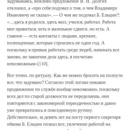
задумываясь, вежливо предложение В. И. Долгих
отклонил, а «про себя подумал о том, о чем Владимиру
Ивановичу не сказал». — О чем же подумал Б. Ельцин?:
«…здесь я родился, здесь жил, учился, работал. Работа
мне нравиться, хоть и маленькие сдвиги, но есть. А
главное — есть контакты с людьми, крепкие,
полноценные, которые строились не один год. А
поскольку я привык работать среди людей, начинать все
заново, не закончив дела здесь, я посчитаю
невозможным»[110].
Все точно, по ритуалу. Как же можно бросить на полпути
все, что задумано? Согласно этой логике никакое
продвижение по службе вообще невозможно, поскольку
всех дел по старой должности не переделаешь, они
повторяются с закономерной периодичностью и давно
уже превратились в повседневную рутину.
Действительно, за девять лет на посту первого секретаря
обкома Б. Ельцин познал все, увлечение работой на