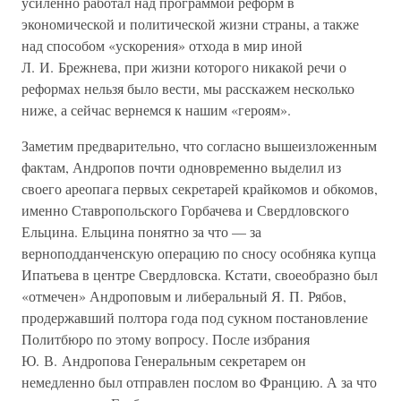
усиленно работал над программой реформ в
экономической и политической жизни страны, а также
над способом «ускорения» отхода в мир иной
Л. И. Брежнева, при жизни которого никакой речи о
реформах нельзя было вести, мы расскажем несколько
ниже, а сейчас вернемся к нашим «героям».
Заметим предварительно, что согласно вышеизложенным
фактам, Андропов почти одновременно выделил из
своего ареопага первых секретарей крайкомов и обкомов,
именно Ставропольского Горбачева и Свердловского
Ельцина. Ельцина понятно за что — за
верноподданченскую операцию по сносу особняка купца
Ипатьева в центре Свердловска. Кстати, своеобразно был
«отмечен» Андроповым и либеральный Я. П. Рябов,
продержавший полтора года под сукном постановление
Политбюро по этому вопросу. После избрания
Ю. В. Андропова Генеральным секретарем он
немедленно был отправлен послом во Францию. А за что