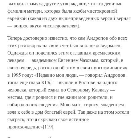
выходила замуж; другие утверждают, что это девичья
фамилия матери, которая была якобы чистокровной
еврейкой (какая из двух вышеприведенных версий верная
— вопрос вкуса «исследователя»).
Теперь достоверно известно, что сам Андропов обо всех
этих разговорах на свой счет был вполне осведомлен.
Однажды он поделился этим с главным кремлевским
лекарем — академиком Евгением Чазовым, который, в
свою очередь, рассказал об этом в своих воспоминаниях
в 1995 году: «Недавно мои люди, — говорил Андропов,
тогда еще глава КГБ, — вышли в Ростове на одного
человека, который ездил по Северному Кавказу —
местам, где я родился и где жили мои родители, и
собирал
о
них сведения. Мою мать, сироту, младенцем
взял к себе в дом богатый еврей. Так даже на этом хотели
сыграть, что я скрываю свое истинное
происхождение»[119].