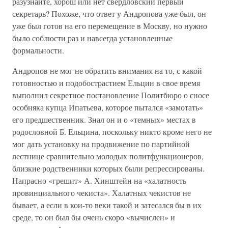
разузнайте, хорош или нет свердловский первый
секретарь? Похоже, что ответ у Андропова уже был, он
уже был готов на его перемещение в Москву, но нужно
было соблюсти раз и навсегда установленные
формальности.
Андропов не мог не обратить внимания на то, с какой
готовностью и подобострастием Ельцин в свое время
выполнил секретное постановление Политбюро о сносе
особняка купца Ипатьева, которое пытался «замотать»
его предшественник. Знал он и о «темных» местах в
родословной Б. Ельцина, поскольку никто кроме него не
мог дать установку на продвижение по партийной
лестнице сравнительно молодых политфункционеров,
близкие родственники которых были репрессированы.
Напрасно «грешит» А. Хинштейн на «халатность
провинциального чекиста». Халатных чекистов не
бывает, а если в кои-то веки такой и затесался бы в их
среде, то он был бы очень скоро «вычислен» и