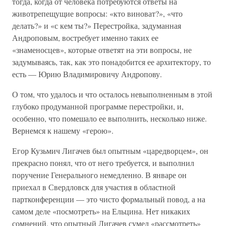
тогда, когда от человека потребуются ответы на
животрепещущие вопросы: «кто виноват?», «что
делать?» и «с кем ты?» Перестройка, задуманная
Андроповым, востребует именно таких ее
«знаменосцев», которые ответят на эти вопросы, не
задумываясь, так, как это понадобится ее архитектору, то
есть — Юрию Владимировичу Андропову.
О том, что удалось и что осталось невыполненным в этой
глубоко продуманной программе перестройки, и,
особенно, что помешало ее выполнить, несколько ниже.
Вернемся к нашему «герою».
Егор Кузьмич Лигачев был опытным «царедворцем», он
прекрасно понял, что от него требуется, и выполнил
поручение Генерального немедленно. В январе он
приехал в Свердловск для участия в областной
партконференции — это чисто формальный повод, а на
самом деле «посмотреть» на Ельцина. Нет никаких
сомнений, что опытный Лигачев сумел «рассмотреть»