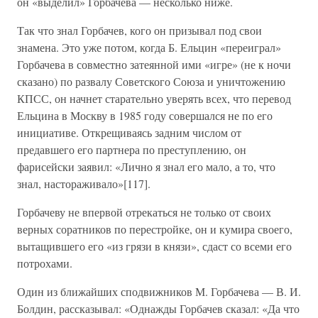
он «выделил» Горбачева — несколько ниже.
Так что знал Горбачев, кого он призывал под свои
знамена. Это уже потом, когда Б. Ельцин «переиграл»
Горбачева в совместно затеянной ими «игре» (не к ночи
сказано) по развалу Советского Союза и уничтожению
КПСС, он начнет старательно уверять всех, что перевод
Ельцина в Москву в 1985 году совершался не по его
инициативе. Открещиваясь задним числом от
предавшего его партнера по преступлению, он
фарисейски заявил: «Лично я знал его мало, а то, что
знал, настораживало»[117].
Горбачеву не впервой отрекаться не только от своих
верных соратников по перестройке, он и кумира своего,
вытащившего его «из грязи в князи», сдаст со всеми его
потрохами.
Один из ближайших сподвижников М. Горбачева — В. И.
Болдин, рассказывал: «Однажды Горбачев сказал: «Да что