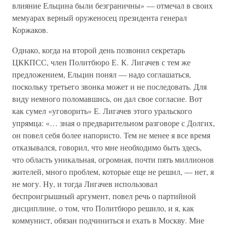
влияние Ельцина были безграничны» — отмечал в своих
мемуарах верный оруженосец президента генерал
Коржаков.
Однако, когда на второй день позвонил секретарь
ЦККПСС, член Политбюро Е. К. Лигачев с тем же
предложением, Ельцин понял — надо соглашаться,
поскольку третьего звонка может и не последовать. Для
виду немного поломавшись, он дал свое согласие. Вот
как сумел «уговорить» Е. Лигачев этого уральского
упрямца: «… зная о предварительном разговоре с Долгих,
он повел себя более напористо. Тем не менее я все время
отказывался, говорил, что мне необходимо быть здесь,
что область уникальная, огромная, почти пять миллионов
жителей, много проблем, которые еще не решил, — нет, я
не могу. Ну, и тогда Лигачев использовал
беспроигрышный аргумент, повел речь о партийной
дисциплине, о том, что Политбюро решило, и я, как
коммунист, обязан подчиниться и ехать в Москву. Мне