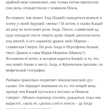
крайней мере изначально, ему только потом приписали
сию роль, отождествили с хозяином Пекла.
Во-первых: как может Аид (Кащей) находиться вначале в
плену у своей будущей «жены»? И потом, в сказке Кащей
ни разу не исполняет роли Аида. Пекло, славянский ад,
куда попадали после смерти души людей, располагалось
под землей, и его охраняли дракон либо Марена –
славянская Смерть. На роль Аида и Персефоны больше
тянут Дракон и сама Марья-Моревна (Марена?).
Вспомним её котёл, в котором варится Кащей, и то, что
она живёт ближе к месту Аида, в Керченском проливе, по
мифической географии.
Рыбаков правильно подмечает земледельческий дух
сказки. Он обращает внимание на то, что вещий конь,
прежде чем Кащей пустился в погоню за Иваном,
говорит: «Можно пшеницу посеять, дождаться, пока она
вырастет, сжать её, сделать хлеб и поесть – да тогда
вдогон ехать, и то поспеем».