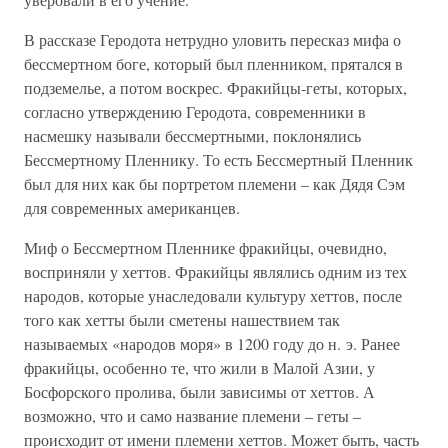
В рассказе Геродота нетрудно уловить пересказ мифа о
бессмертном боге, который был пленником, прятался в
подземелье, а потом воскрес. Фракийцы-геты, которых,
согласно утверждению Геродота, современники в
насмешку называли бессмертными, поклонялись
Бессмертному Пленнику. То есть Бессмертный Пленник
был для них как бы портретом племени – как Дядя Сэм
для современных американцев.
Миф о Бессмертном Пленнике фракийцы, очевидно,
восприняли у хеттов. Фракийцы являлись одним из тех
народов, которые унаследовали культуру хеттов, после
того как хетты были сметены нашествием так
называемых «народов моря» в 1200 году до н. э. Ранее
фракийцы, особенно те, что жили в Малой Азии, у
Босфорского пролива, были зависимы от хеттов. А
возможно, что и само название племени – геты –
происходит от имени племени хеттов. Может быть, часть