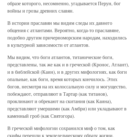
образе которого, несомненно, угадывается Перун, бог
войны и грозы древних славян.
В истории праславян мы видим следы их давнего
общения с атлантами. Вероятно, когда-то праславяне,
подобно другим причерноморским народам, находились
в культурной зависимости от атлантов.
Мы видим, что боги атлантов, титанические боги,
представлены, так же как и в греческой (Кронос, Атлант),
и в библейской (Каин), и в других мифологиях, как боги
опальные, как боги, время которых кончилось. Этих
богов, несмотря на их колоссальную силу и могущество,
побеждают, отправляют в Тартар (как титанов),
проклинают и обрекают на скитания (как Каина),
представляют умершими (как Амбри) или укладывают в
каменный гроб (как Святогора).
В греческой мифологии сохранился миф о том, как
скифы перешли к земледельческому образу жизни.