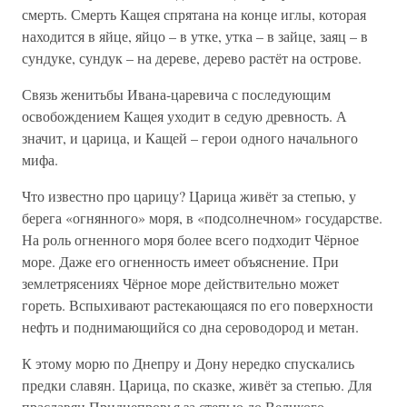
смерть. Смерть Кащея спрятана на конце иглы, которая
находится в яйце, яйцо – в утке, утка – в зайце, заяц – в
сундуке, сундук – на дереве, дерево растёт на острове.
Связь женитьбы Ивана-царевича с последующим
освобождением Кащея уходит в седую древность. А
значит, и царица, и Кащей – герои одного начального
мифа.
Что известно про царицу? Царица живёт за степью, у
берега «огнянного» моря, в «подсолнечном» государстве.
На роль огненного моря более всего подходит Чёрное
море. Даже его огненность имеет объяснение. При
землетрясениях Чёрное море действительно может
гореть. Вспыхивают растекающаяся по его поверхности
нефть и поднимающийся со дна сероводород и метан.
К этому морю по Днепру и Дону нередко спускались
предки славян. Царица, по сказке, живёт за степью. Для
праславян Приднепровья за степью до Великого