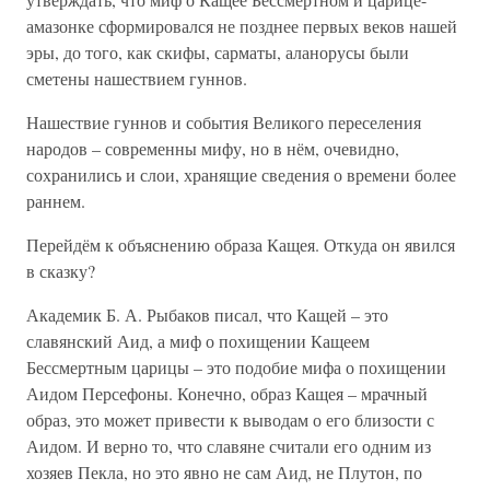
амазонке сформировался не позднее первых веков нашей
эры, до того, как скифы, сарматы, аланорусы были
сметены нашествием гуннов.
Нашествие гуннов и события Великого переселения
народов – современны мифу, но в нём, очевидно,
сохранились и слои, хранящие сведения о времени более
раннем.
Перейдём к объяснению образа Кащея. Откуда он явился
в сказку?
Академик Б. А. Рыбаков писал, что Кащей – это
славянский Аид, а миф о похищении Кащеем
Бессмертным царицы – это подобие мифа о похищении
Аидом Персефоны. Конечно, образ Кащея – мрачный
образ, это может привести к выводам о его близости с
Аидом. И верно то, что славяне считали его одним из
хозяев Пекла, но это явно не сам Аид, не Плутон, по