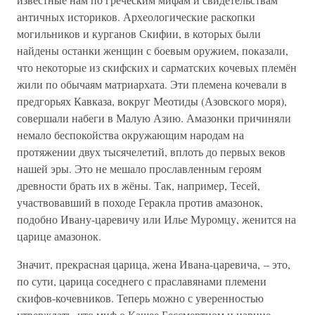
античных историков. Археологические раскопки
могильников и курганов Скифии, в которых были
найдены останки женщин с боевым оружием, показали,
что некоторые из скифских и сарматских кочевых племён
жили по обычаям матриархата. Эти племена кочевали в
предгорьях Кавказа, вокруг Меотиды (Азовского моря),
совершали набеги в Малую Азию. Амазонки причиняли
немало беспокойства окружающим народам на
протяжении двух тысячелетий, вплоть до первых веков
нашей эры. Это не мешало прославленным героям
древности брать их в жёны. Так, например, Тесей,
участвовавший в походе Геракла против амазонок,
подобно Ивану-царевичу или Илье Муромцу, женится на
царице амазонок.
Значит, прекрасная царица, жена Ивана-царевича, – это,
по сути, царица соседнего с праславянами племени
скифов-кочевников. Теперь можно с уверенностью
утверждать, что миф о Кащее Бессмертном и царице-