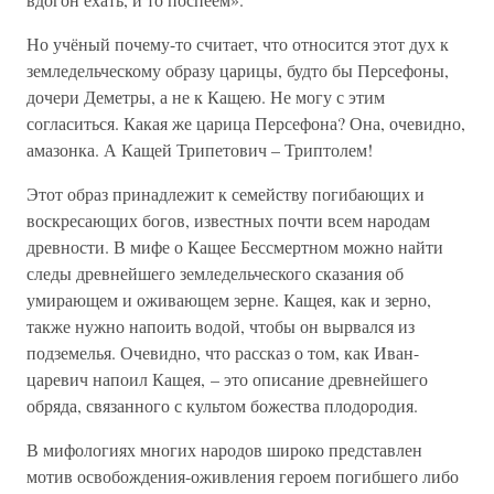
Но учёный почему-то считает, что относится этот дух к
земледельческому образу царицы, будто бы Персефоны,
дочери Деметры, а не к Кащею. Не могу с этим
согласиться. Какая же царица Персефона? Она, очевидно,
амазонка. А Кащей Трипетович – Триптолем!
Этот образ принадлежит к семейству погибающих и
воскресающих богов, известных почти всем народам
древности. В мифе о Кащее Бессмертном можно найти
следы древнейшего земледельческого сказания об
умирающем и оживающем зерне. Кащея, как и зерно,
также нужно напоить водой, чтобы он вырвался из
подземелья. Очевидно, что рассказ о том, как Иван-
царевич напоил Кащея, – это описание древнейшего
обряда, связанного с культом божества плодородия.
В мифологиях многих народов широко представлен
мотив освобождения-оживления героем погибшего либо