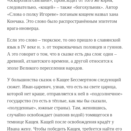
следовательно, «кощей» – также «богохульник». Автор
«Слова о полку Игореве» поганым кощеем назвал хана
Кончака. Это слово было распространённым эпитетом
врага-иноверца.
Если это слово – тюркское, то оно пришло в славянский
язык в IV веке н. э. от тюркоязычных половцев и гуннов.
А это говорит о том, что в сказке есть два слоя: один –
древний, атлантского времени, а другой относится к
эпохе Великого переселения народов.
У большинства сказок о Кащее Бессмертном следующий
сюжет. Иван-царевич, узнав, что есть на свете царица,
которой нет краше, отправляется к ней в «подсолнечное»
государство (то есть в тёплые, как мы бы сказали,
«полуденные», южные страны). Там, женившись,
случайно освобождает (напоив водой) томящегося в
темнице Кащея. Кащей после освобождения крадёт у
Ивана жену. Чтобы победить Кащея, требуется найти его