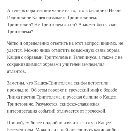
А теперь обратим внимание на то, что в былине о Иване
Годиновиче Кащея называют Трипетовичем.
Трипетович? Не Триптолем ли он? А может быть, сын
Триптолема?
Чётко и определённо ответить на этот вопрос, видимо, не
удастся. Можно лишь отметить возможную связь образа
Кащея с образами Триптолема и Телепинуса, а также с не
сохранившимися образами учителей земледелия –
атлантов.
Заметим, что Кащея-Триптолема скифы встретили
прохладно. Об этом говорят и греческий миф о борьбе
Линха против Триптолема, и русская былина о Кащее
Трипетовиче. Разумеется, скифско-славянская
интерпретация событий отличается от греческой.
Попробуем более подробно изучить сказку о Кащее
Бессмертном. Можно ли в ней почерпнуть какие-либо