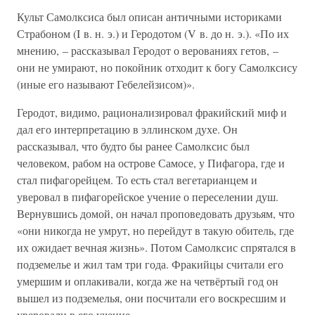
Культ Самолксиса был описан античными историками
Страбоном (I в. н. э.) и Геродотом (V в. до н. э.). «По их
мнению, – рассказывал Геродот о верованиях гетов, –
они не умирают, но покойник отходит к богу Самолксису
(иные его называют Гебелейзисом)».
Геродот, видимо, рационализировал фракийский миф и
дал его интерпретацию в эллинском духе. Он
рассказывал, что будто бы ранее Самолксис был
человеком, рабом на острове Самосе, у Пифагора, где и
стал пифагорейцем. То есть стал вегетарианцем и
уверовал в пифагорейское учение о переселении душ.
Вернувшись домой, он начал проповедовать друзьям, что
«они никогда не умрут, но перейдут в такую обитель, где
их ожидает вечная жизнь». Потом Самолксис спрятался в
подземелье и жил там три года. Фракийцы считали его
умершим и оплакивали, когда же на четвёртый год он
вышел из подземелья, они посчитали его воскресшим и
уверовали в его учение.