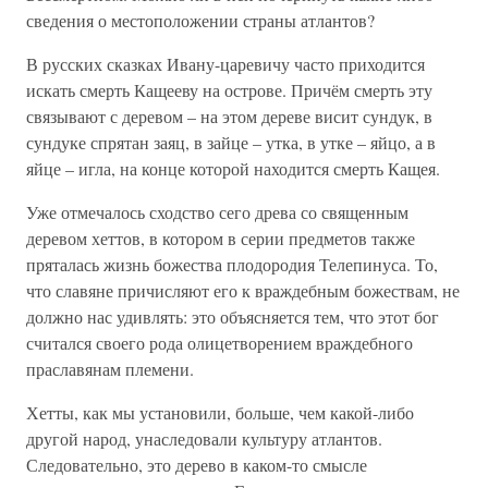
сведения о местоположении страны атлантов?
В русских сказках Ивану-царевичу часто приходится
искать смерть Кащееву на острове. Причём смерть эту
связывают с деревом – на этом дереве висит сундук, в
сундуке спрятан заяц, в зайце – утка, в утке – яйцо, а в
яйце – игла, на конце которой находится смерть Кащея.
Уже отмечалось сходство сего древа со священным
деревом хеттов, в котором в серии предметов также
пряталась жизнь божества плодородия Телепинуса. То,
что славяне причисляют его к враждебным божествам, не
должно нас удивлять: это объясняется тем, что этот бог
считался своего рода олицетворением враждебного
праславянам племени.
Хетты, как мы установили, больше, чем какой-либо
другой народ, унаследовали культуру атлантов.
Следовательно, это дерево в каком-то смысле