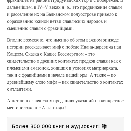
дальнейшем, в IV–V веках н. э., это продвижение славян
и расселение их на Балканском полуострове привело к
образованию южной ветви славянских народов и
смешению славян с фракийцами.
Вполне возможно, что именно об этом важном эпизоде
истории рассказывает миф о победе Ивана-царевича над
Кащеем. Сказка о Кащее Бессмертном – это
свидетельство о древних контактах предков славян как с
племенами амазонок, живших в условиях матриархата,
так и с фракийцами в начале нашей эры. А также – по
древнейшему слою мифа – как свидетельство о контактах
с атлантами.
А нет ли в славянских преданиях указаний на конкретное
местоположение Атлантиды?
Более 800 000 книг и аудиокниг! 📚