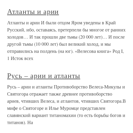
Атланты и арии
Атланты и арии И были отцом Яром уведены в Край
Русский, ибо, оставаясь, претерпели бы многое от ранних
холодов… И так прошли две тьмы (20 000 лет)… И после
другой тьмы (10 000 лет) был великий холод, и мы
отправились на полдень (на юг). «Велесова книга» Род I,
1 Исток всех
Русь – арии и атланты
Русь – арии и атланты Противоборство Велеса-Микулы и
Святогора отражает также древнее противоборство
ариев, чтивших Велеса, и атлантов, чтивших Святогора.В
мифе о Святогоре и Илье Муромце представлен
славянский вариант титаномахии (то есть борьбы богов и
титанов). На