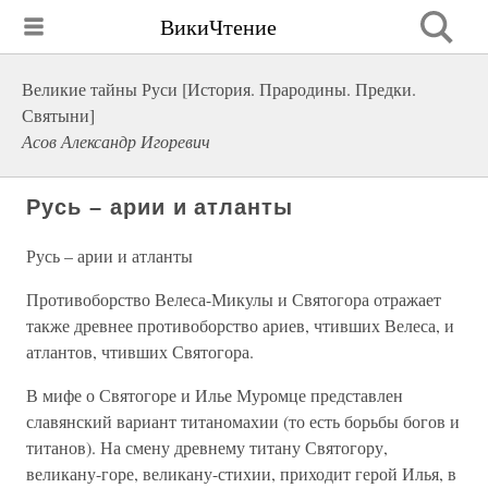
ВикиЧтение
Великие тайны Руси [История. Прародины. Предки.
Святыни]
Асов Александр Игоревич
Русь – арии и атланты
Русь – арии и атланты
Противоборство Велеса-Микулы и Святогора отражает
также древнее противоборство ариев, чтивших Велеса, и
атлантов, чтивших Святогора.
В мифе о Святогоре и Илье Муромце представлен
славянский вариант титаномахии (то есть борьбы богов и
титанов). На смену древнему титану Святогору,
великану-горе, великану-стихии, приходит герой Илья, в