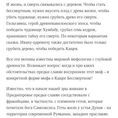
И жизнь, и смерть связывались с деревом. Чтобы стать
бессмертным, нужно вкусить плод с древа жизни, чтобы
убить чудовище, нужно срубить древо его смерти.
Гильгамеш, герой древневавилонского эпоса, чтобы
победить чудовище Хумбабу, срубал семь кедров,
хранивших тайну его смерти. По некоторым вариантам
сказки, Ивану-царевичу также достаточно было только
срубить дерево, чтобы победить Кащея.
Все эти мотивы известны мировой мифологии с глубокой
древности. Возникает вопрос: когда и при каких
обстоятельствах предки славян восприняли этот миф – в
конкретной форме мифа о Кащее Бессмертном?
Известно, что в начале нашей эры жившие в
Приднепровье предки славян соседствовали с
фракийцами, в частности, с племенем гетов, которые
почитали бога Самолксиса. Геты жили у устья Дуная – на
территории современной Румынии, западнее праславян.