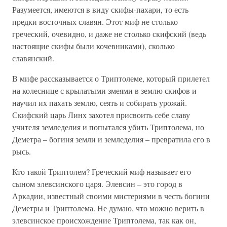
Разумеется, имеются в виду скифы-пахари, то есть
предки восточных славян. Этот миф не столько
греческий, очевидно, и даже не столько скифский (ведь
настоящие скифы были кочевниками), сколько
славянский.
В мифе рассказывается о Триптолеме, который прилетел
на колеснице с крылатыми змеями в землю скифов и
научил их пахать землю, сеять и собирать урожай.
Скифский царь Линх захотел присвоить себе славу
учителя земледелия и попытался убить Триптолема, но
Деметра – богиня земли и земледелия – превратила его в
рысь.
Кто такой Триптолем? Греческий миф называет его
сыном элевсинского царя. Элевсин – это город в
Аркадии, известный своими мистериями в честь богини
Деметры и Триптолема. Не думаю, что можно верить в
элевсинское происхождение Триптолема, так как он,