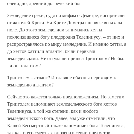
очевидно, древний догреческий бог.
Земледелие греки, судя по мифам о Деметре, восприняли
от жителей Крита. На Крите Деметра впервые вспахала
поле. До этого земледелием занимались хетты,
поклонявшиеся богу плодородия Телепинусу, – от них и
распространялось по миру земледелие. И именно хетты, а
до хеттов хаттили-атланты, были первыми
земледельцами. Не оттуда ли пришел Триптолем? Не был
ли он атлантом?
Триптолем – атлант? И славяне обязаны переходом к
земледелию атлантам?
Сейчас это кажется только предположением. Но заметим:
Триптолем напоминает земледельческого бога хеттов
Телепинуса, в той же степени, как и любого
земледельческого бога. Далее, мы уже отметили, что
Кащей Бессмертный также напоминает бога Телепинуса,
так как и его смерть заключена в серии предметов.