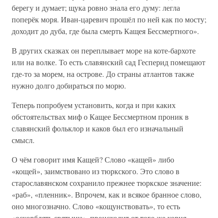
берегу и думает; щука ровно знала его думу: легла
поперёк моря. Иван-царевич прошёл по ней как по мосту;
доходит до дуба, где была смерть Кащея Бессмертного».
В других сказках он переплывает море на коте-бархоте
или на волке. То есть славянский сад Гесперид помещают
где-то за морем, на острове. До страны атлантов также
нужно долго добираться по морю.
Теперь попробуем установить, когда и при каких
обстоятельствах миф о Кащее Бессмертном проник в
славянский фольклор и каков был его изначальный
смысл.
О чём говорит имя Кащей? Слово «кащей» либо
«кощей», заимствовано из тюркского. Это слово в
старославянском сохранило прежнее тюркское значение:
«раб», «пленник». Впрочем, как и всякое бранное слово,
оно многозначно. Слово «кощунствовать», то есть
«оскорблять святыни», происходит от того же корня,