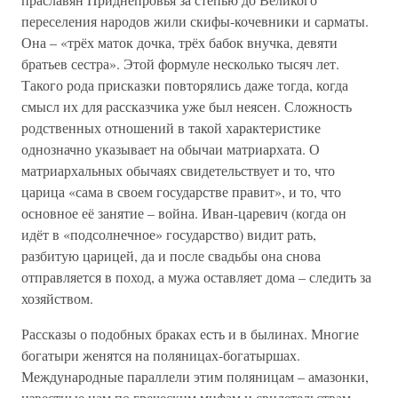
переселения народов жили скифы-кочевники и сарматы.
Она – «трёх маток дочка, трёх бабок внучка, девяти
братьев сестра». Этой формуле несколько тысяч лет.
Такого рода присказки повторялись даже тогда, когда
смысл их для рассказчика уже был неясен. Сложность
родственных отношений в такой характеристике
однозначно указывает на обычаи матриархата. О
матриархальных обычаях свидетельствует и то, что
царица «сама в своем государстве правит», и то, что
основное её занятие – война. Иван-царевич (когда он
идёт в «подсолнечное» государство) видит рать,
разбитую царицей, да и после свадьбы она снова
отправляется в поход, а мужа оставляет дома – следить за
хозяйством.
Рассказы о подобных браках есть и в былинах. Многие
богатыри женятся на поляницах-богатыршах.
Международные параллели этим поляницам – амазонки,
известные нам по греческим мифам и свидетельствам