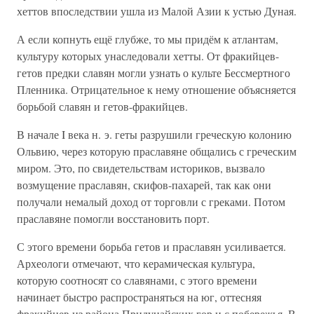
хеттов впоследствии ушла из Малой Азии к устью Дуная.
А если копнуть ещё глубже, то мы придём к атлантам,
культуру которых унаследовали хетты. От фракийцев-
гетов предки славян могли узнать о культе Бессмертного
Пленника. Отрицательное к нему отношение объясняется
борьбой славян и гетов-фракийцев.
В начале I века н. э. геты разрушили греческую колонию
Ольвию, через которую праславяне общались с греческим
миром. Это, по свидетельствам историков, вызвало
возмущение праславян, скифов-пахарей, так как они
получали немалый доход от торговли с греками. Потом
праславяне помогли восстановить порт.
С этого времени борьба гетов и праславян усиливается.
Археологи отмечают, что керамическая культура,
которую соотносят со славянами, с этого времени
начинает быстро распространяться на юг, оттесняя
фракийцев из района Придунайских гор и с побережья. В