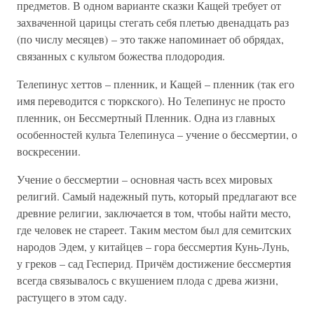
предметов. В одном варианте сказки Кащей требует от
захваченной царицы стегать себя плетью двенадцать раз
(по числу месяцев) – это также напоминает об обрядах,
связанных с культом божества плодородия.
Телепинус хеттов – пленник, и Кащей – пленник (так его
имя переводится с тюркского). Но Телепинус не просто
пленник, он Бессмертный Пленник. Одна из главных
особенностей культа Телепинуса – учение о бессмертии, о
воскресении.
Учение о бессмертии – основная часть всех мировых
религий. Самый надежный путь, который предлагают все
древние религии, заключается в том, чтобы найти место,
где человек не стареет. Таким местом был для семитских
народов Эдем, у китайцев – гора бессмертия Кунь-Лунь,
у греков – сад Гесперид. Причём достижение бессмертия
всегда связывалось с вкушением плода с древа жизни,
растущего в этом саду.