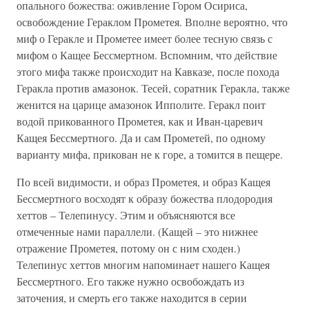
опального божества: оживление Гором Осириса,
освобождение Гераклом Прометея. Вполне вероятно, что
миф о Геракле и Прометее имеет более тесную связь с
мифом о Кащее Бессмертном. Вспомним, что действие
этого мифа также происходит на Кавказе, после похода
Геракла против амазонок. Тесей, соратник Геракла, также
женится на царице амазонок Ипполите. Геракл поит
водой прикованного Прометея, как и Иван-царевич
Кащея Бессмертного. Да и сам Прометей, по одному
варианту мифа, прикован не к горе, а томится в пещере.
По всей видимости, и образ Прометея, и образ Кащея
Бессмертного восходят к образу божества плодородия
хеттов – Телепинусу. Этим и объясняются все
отмеченные нами параллели. (Кащей – это нижнее
отражение Прометея, потому он с ним сходен.)
Телепинус хеттов многим напоминает нашего Кащея
Бессмертного. Его также нужно освобождать из
заточения, и смерть его также находится в серии