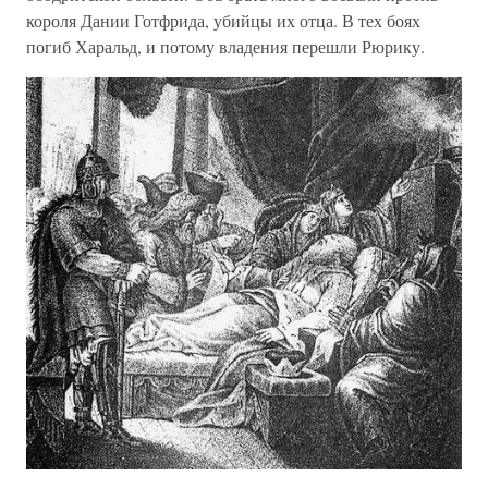
короля Дании Готфрида, убийцы их отца. В тех боях
погиб Харальд, и потому владения перешли Рюрику.