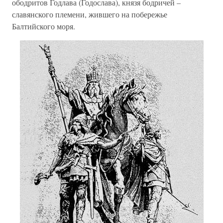
ободритов Годлава (Годослава), князя бодричей –
славянского племени, жившего на побережье
Балтийского моря.