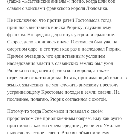
(также «Ксаттенские анналы») погиб, когда шли бои
славян с войсками франкского короля Людовика.
Не исключено, что против ратей Гостомысла тогда
пришлось выставить войска Рюрику, служившему
франкам. Но вряд ли дед и внук устроили сражение.
Скорее, дело кончилось иначе. Гостомысл был уже на
смертном одре, и его трон как раз и наследовал Рюрик.
Причём очевидно, что единственным условием
наследования власти в славянских землях был уход
Рюрика из-под опеки франкского короля, а также
отречение от католицизма. Князь, принимающий власть в
землях языческих, не мог служить римскому престолу,
устраивающему Крестовые походы в земли славян. На
последнее, полагаю, Рюрик согласился с охотой.
Потому-то тогда Гостомысл и поведал о своём
пророческом сне приближённым боярам. Ему как будто
приснилось, как «из чрева средние дочери его Умилы»
выросло чудесное дерево. Волхвы объяснили ему