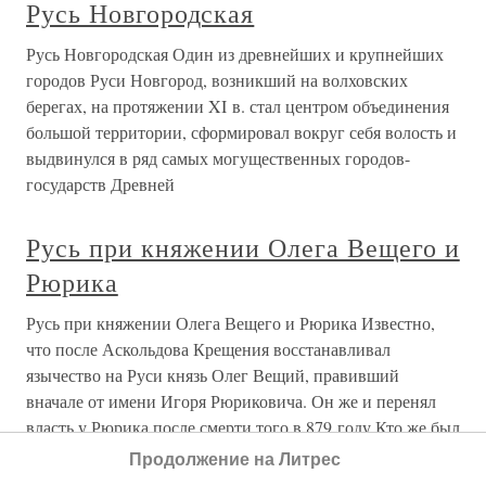
Русь Новгородская
Русь Новгородская Один из древнейших и крупнейших
городов Руси Новгород, возникший на волховских
берегах, на протяжении XI в. стал центром объединения
большой территории, сформировал вокруг себя волость и
выдвинулся в ряд самых могущественных городов-
государств Древней
Русь при княжении Олега Вещего и
Рюрика
Русь при княжении Олега Вещего и Рюрика Известно,
что после Аскольдова Крещения восстанавливал
язычество на Руси князь Олег Вещий, правивший
вначале от имени Игоря Рюриковича. Он же и перенял
власть у Рюрика после смерти того в 879 году.Кто же был
князь Олег? И почему его
Продолжение на Литрес