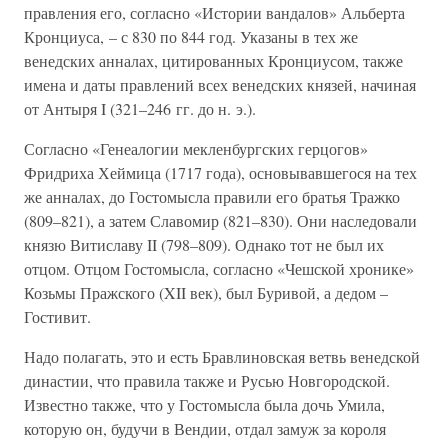
правления его, согласно «Истории вандалов» Альберта
Кронциуса, – с 830 по 844 год. Указаны в тех же
венедских анналах, цитированных Кронциусом, также
имена и даты правлений всех венедских князей, начиная
от Антыря I (321–246 гг. до н. э.).
Согласно «Генеалогии мекленбургских герцогов»
Фридриха Хеймица (1717 года), основывавшегося на тех
же анналах, до Гостомысла правили его братья Тражко
(809–821), а затем Славомир (821–830). Они наследовали
князю Витиславу II (798–809). Однако тот не был их
отцом. Отцом Гостомысла, согласно «Чешской хронике»
Козьмы Пражского (XII век), был Буривой, а дедом –
Гостивит.
Надо полагать, это и есть Бравлиновская ветвь венедской
династии, что правила также и Русью Новгородской.
Известно также, что у Гостомысла была дочь Умила,
которую он, будучи в Вендии, отдал замуж за короля