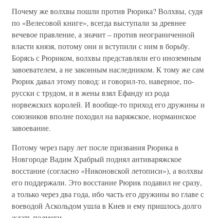
Почему же волхвы пошли против Рюрика? Волхвы, судя
по «Велесовой книге», всегда выступали за древнее
вечевое правление, а значит – против неограниченной
власти князя, потому они и вступили с ним в борьбу.
Борясь с Рюриком, волхвы представляли его иноземным
завоевателем, а не законным наследником. К тому же сам
Рюрик давал этому повод: и говорил-то, наверное, по-
русски с трудом, и в жены взял Ефанду из рода
норвежских королей. И вообще-то приход его дружины и
союзников вполне походил на варяжское, норманнское
завоевание.
Потому через пару лет после призвания Рюрика в
Новгороде Вадим Храбрый поднял антиваряжское
восстание (согласно «Никоновской летописи»), а волхвы
его поддержали. Это восстание Рюрик подавил не сразу,
а только через два года, ибо часть его дружины во главе с
воеводой Аскольдом ушла в Киев и ему пришлось долго
ждать подмоги.