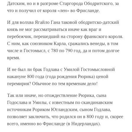
Датским, но и в разгроме Старгорода Ободритского, за
что и получил от короля «лен» во Фрисланде.
И для волхва Ягайло Гана таковой ободритско-датский
князь не мог рассматриваться иначе как враг и
перебежчик, перешедший на сторону франкского короля.
С ним, как союзником Карла, сражались венеды, в том
числе и Гостомысл, с 780 по 790 год, да и потом долгое
время.
И не был ли брак Годлава с Умилой Гостомысловной
накануне 800 года (года рождения Рюрика) ценой
перемирия? Обычное по тем временам дело!
Так или иначе, но отождествление Рюрика, сына
Годослава и Умилы, с известным по скандинавским
источникам Рориком Ютландским, сыном Годлава,
позволяет заключить, что родился он в 800 году и, скорее
всего, именно во Фрисланде (в Нидерландах).