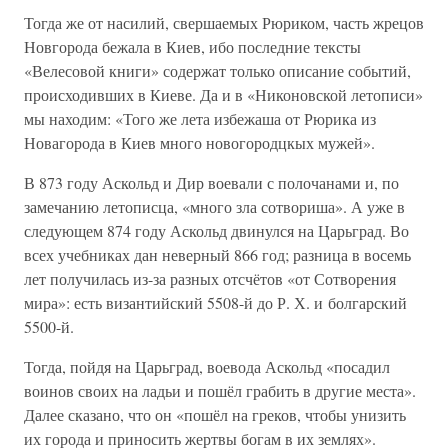
Тогда же от насилий, свершаемых Рюриком, часть жрецов
Новгорода бежала в Киев, ибо последние тексты
«Велесовой книги» содержат только описание событий,
происходивших в Киеве. Да и в «Никоновской летописи»
мы находим: «Того же лета избежаша от Рюрика из
Новагорода в Киев много новогородцкых мужей».
В 873 году Аскольд и Дир воевали с полочанами и, по
замечанию летописца, «много зла сотвориша». А уже в
следующем 874 году Аскольд двинулся на Царьград. Во
всех учебниках дан неверный 866 год; разница в восемь
лет получилась из-за разных отсчётов «от Сотворения
мира»: есть византийский 5508-й до Р. Х. и болгарский
5500-й.
Тогда, пойдя на Царьград, воевода Аскольд «посадил
воинов своих на ладьи и пошёл грабить в другие места».
Далее сказано, что он «пошёл на греков, чтобы унизить
их города и приносить жертвы богам в их землях».