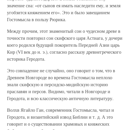
значение сна: «от сынов ея имать наследити ему, и земля
угобзится княжением его». Это и было завещанием
Гостомысла в пользу Рюрика.
Между прочим, этот знаменитый сон о чудесном древе в
точности повторил сон скифского царя Астиага, у дочери
коего родился будущий покоритель Передней Азии царь
Кир (VI век до н. э.), согласно рассказу древнегреческого
историка Геродота.
Это совпадение не случайно, оно говорит о том, что в
Древнем Новгороде во времена Гостомысла неплохо
знали скифскую и персидско-мидийскую историю
праславян и персов. Видимо, читали в Новгороде и
Геродота, и всю классическую античную литературу.
Волхв Ягайло Ган, современник Гостомысла, читал и
Геродота, и византийский извод Библии и т. д. А это
говорит и о существовании храмовых и княжеских