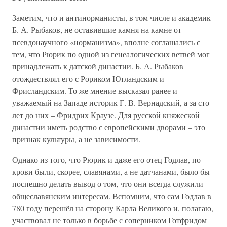
Заметим, что и антинорманисты, в том числе и академик
Б. А. Рыбаков, не оставившие камня на камне от
псевдонаучного «норманизма», вполне соглашались с
тем, что Рюрик по одной из генеалогических ветвей мог
принадлежать к датской династии. Б. А. Рыбаков
отождествлял его с Рориком Ютландским и
Фрисландским. То же мнение высказал ранее и
уважаемый на Западе историк Г. В. Вернадский, а за сто
лет до них – Фридрих Краузе. Для русской княжеской
династии иметь родство с европейскими дворами – это
признак культуры, а не зависимости.
Однако из того, что Рюрик и даже его отец Годлав, по
крови были, скорее, славянами, а не датчанами, было бы
поспешно делать вывод о том, что они всегда служили
общеславянским интересам. Вспомним, что сам Годлав в
780 году перешёл на сторону Карла Великого и, полагаю,
участвовал не только в борьбе с соперником Готфридом