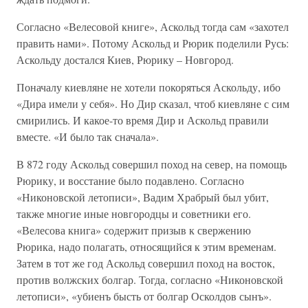
Согласно «Велесовой книге», Аскольд тогда сам «захотел
править нами». Потому Аскольд и Рюрик поделили Русь:
Аскольду достался Киев, Рюрику – Новгород.
Поначалу киевляне не хотели покоряться Аскольду, ибо
«Дира имели у себя». Но Дир сказал, чтоб киевляне с сим
смирились. И какое-то время Дир и Аскольд правили
вместе. «И было так сначала».
В 872 году Аскольд совершил поход на север, на помощь
Рюрику, и восстание было подавлено. Согласно
«Никоновской летописи», Вадим Храбрый был убит,
также многие иные новгородцы и советники его.
«Велесова книга» содержит призыв к свержению
Рюрика, надо полагать, относящийся к этим временам.
Затем в тот же год Аскольд совершил поход на восток,
против волжских болгар. Тогда, согласно «Никоновской
летописи», «убиенъ бысть от болгар Осколдов сынъ».