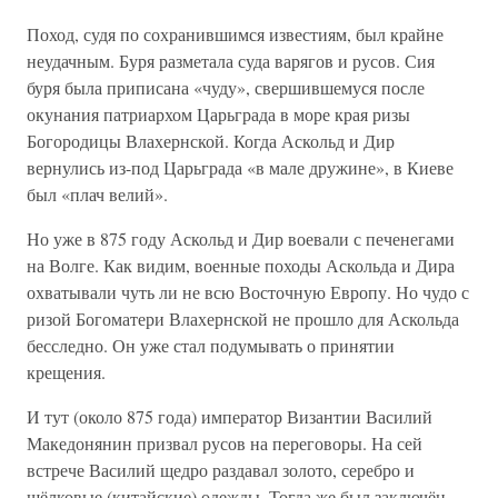
Поход, судя по сохранившимся известиям, был крайне
неудачным. Буря разметала суда варягов и русов. Сия
буря была приписана «чуду», свершившемуся после
окунания патриархом Царьграда в море края ризы
Богородицы Влахернской. Когда Аскольд и Дир
вернулись из-под Царьграда «в мале дружине», в Киеве
был «плач велий».
Но уже в 875 году Аскольд и Дир воевали с печенегами
на Волге. Как видим, военные походы Аскольда и Дира
охватывали чуть ли не всю Восточную Европу. Но чудо с
ризой Богоматери Влахернской не прошло для Аскольда
бесследно. Он уже стал подумывать о принятии
крещения.
И тут (около 875 года) император Византии Василий
Македонянин призвал русов на переговоры. На сей
встрече Василий щедро раздавал золото, серебро и
шёлковые (китайские) одежды. Тогда же был заключён