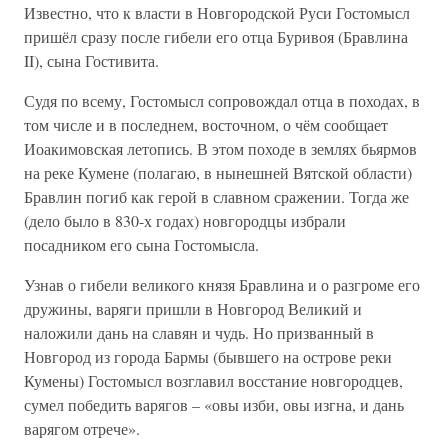
Известно, что к власти в Новгородской Руси Гостомысл
пришёл сразу после гибели его отца Буривоя (Бравлина
II), сына Гостивита.
Судя по всему, Гостомысл сопровождал отца в походах, в
том числе и в последнем, восточном, о чём сообщает
Иоакимовская летопись. В этом походе в землях бьярмов
на реке Кумене (полагаю, в нынешней Вятской области)
Бравлин погиб как герой в славном сражении. Тогда же
(дело было в 830-х годах) новгородцы избрали
посадником его сына Гостомысла.
Узнав о гибели великого князя Бравлина и о разгроме его
дружины, варяги пришли в Новгород Великий и
наложили дань на славян и чудь. Но призванный в
Новгород из города Бармы (бывшего на острове реки
Кумены) Гостомысл возглавил восстание новгородцев,
сумел победить варягов – «овы изби, овы изгна, и дань
варягом отрече».