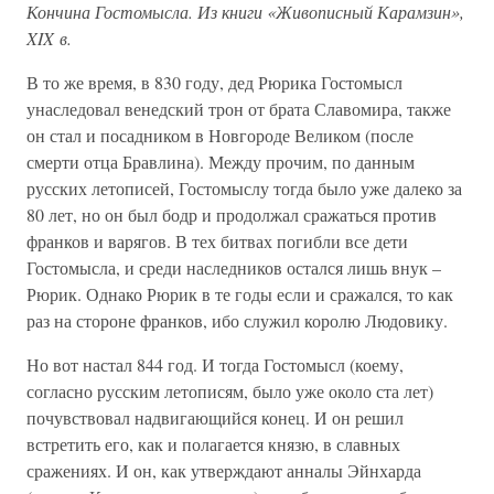
Кончина Гостомысла. Из книги «Живописный Карамзин»,
XIX в.
В то же время, в 830 году, дед Рюрика Гостомысл
унаследовал венедский трон от брата Славомира, также
он стал и посадником в Новгороде Великом (после
смерти отца Бравлина). Между прочим, по данным
русских летописей, Гостомыслу тогда было уже далеко за
80 лет, но он был бодр и продолжал сражаться против
франков и варягов. В тех битвах погибли все дети
Гостомысла, и среди наследников остался лишь внук –
Рюрик. Однако Рюрик в те годы если и сражался, то как
раз на стороне франков, ибо служил королю Людовику.
Но вот настал 844 год. И тогда Гостомысл (коему,
согласно русским летописям, было уже около ста лет)
почувствовал надвигающийся конец. И он решил
встретить его, как и полагается князю, в славных
сражениях. И он, как утверждают анналы Эйнхарда