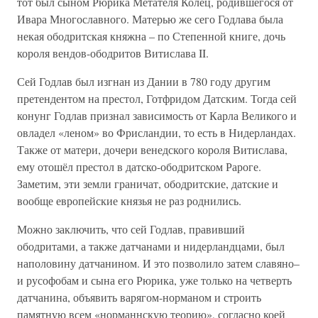
тот был сыном Рюрика Метателя Колец, родившегося от
Ивара Многославного. Матерью же сего Годлава была
некая ободритская княжна – по Степенной книге, дочь
короля вендов-ободритов Витислава II.
Сей Годлав был изгнан из Дании в 780 году другим
претендентом на престол, Готфридом Датским. Тогда сей
конунг Годлав признал зависимость от Карла Великого и
овладел «леном» во Фрисландии, то есть в Нидерландах.
Также от матери, дочери венедского короля Витислава,
ему отошёл престол в датско-ободритском Рароге.
Заметим, эти земли граничат, ободритские, датские и
вообще европейские князья не раз роднились.
Можно заключить, что сей Годлав, правивший
ободритами, а также датчанами и нидерландцами, был
наполовину датчанином. И это позволило затем славяно–
и русофобам и сына его Рюрика, уже только на четверть
датчанина, объявить варягом-норманом и строить
памятную всем «норманнскую теорию», согласно коей