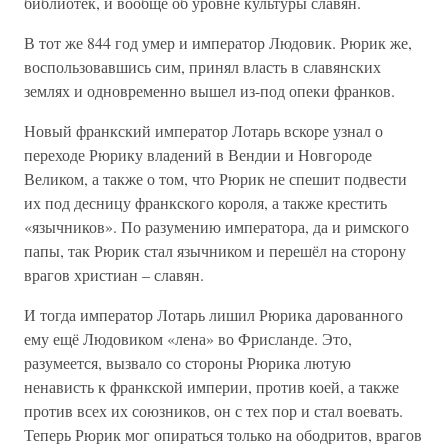
библиотек, и вообще об уровне культуры славян.
В тот же 844 год умер и император Людовик. Рюрик же,
воспользовавшись сим, принял власть в славянских
землях и одновременно вышел из-под опеки франков.
Новый франкский император Лотарь вскоре узнал о
переходе Рюрику владений в Вендии и Новгороде
Великом, а также о том, что Рюрик не спешит подвести
их под десницу франкского короля, а также крестить
«язычников». По разумению императора, да и римского
папы, так Рюрик стал язычником и перешёл на сторону
врагов христиан – славян.
И тогда император Лотарь лишил Рюрика дарованного
ему ещё Людовиком «лена» во Фрисланде. Это,
разумеется, вызвало со стороны Рюрика лютую
ненависть к франкской империи, против коей, а также
против всех их союзников, он с тех пор и стал воевать.
Теперь Рюрик мог опираться только на ободритов, врагов