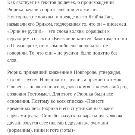
Как явствует из текстов дощечек, о происхождении
Рюрика начали спорить ещё при его жизни.
Новгородские волхвы, и прежде всего Ягайла Ган,
называли его Эриком, подчеркивая то, что он – иноземец.
«Эрик не русич!» – эти слова волхвы обращали к
верующим, согласно «Велесовой книге». Заметим, что ни
о Германарехе, ни о ком-либо ещё волхвы так не
говорили. То, что они – не русичи, было понятно без
слов.
Рюрик, принявший княжение в Новгороде, утверждал,
что он – русич. И не просто – русич, а прямой потомок
Словена – первого новгородского князя, к коему свой род
возводил Гостомысл. Для этого у Рюрика были все
основания. Поэтому во всех списках «Повести
временных лет» Рюрика и его спутников называют
варягами-русь: «Сице бо звахуть ты варагы-русь, яко же
друзии зовутся свее (шведы), друзии же оурмани
(норманны), инии и готе (готы)».