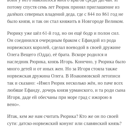
потому спустя семь лет Рюрик принял приглашение из
далёких северных владений деда, где с 844 по 861 год не
было князя, и так он стал княжить в Новгороде Великом.
Рюрику уже шёл 61-й год, но он ещё бодр и полон сил.
Он соединился очередным браком с Ефандой из рода
норвежских королей, сделал воеводой в своей дружине
Олега Вещего (Одда), её брата. Вскоре родился и
наследник Рюрика, князь Игорь. Конечно, у Рюрика было
много детей и от иных жен. Но за Игоря стояла также
норвежская дружина Олега. В Иоакимовской летописи
так и сказано: «Имел Рюрик несколько жён, но паче всех
любяше Ефанду, дочерь князя урманского, и та роди сына
Игоря, даде ей обесчаны при море град с ижорою в
вено».
Итак, кем же нам считать Рюрика? Кто же он по своей
сути: датско-норвежский конунг или славянский князь?