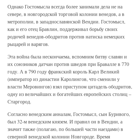
Однако Гостомысла всегда более занимали дела не на
севере, в новгородской торговой колонии венедов, а в
метрополии, в западнославянской Вендии. Гостомысл,
как и его отец Бравлин, поддерживал борьбу своих
родичей венедов-ободритов против натиска немецких
рыцарей и варягов.
Эта война была нескончаема, вспомним битву славян и
их союзников датчан против шведов при Бравалле в 770
году. А в 790 году франкский король Карл Великий
(император из династии Каролингов, что сменили у
власти Меровингов) взял приступом цитадель ободритов,
одну из величайших и богатейших европейских столиц –
Старгород.
Согласно венедским анналам, Гостомысл, сын Буривого,
был 32-м венедским князем. И правил он в Вендии, а
значит также (полагаю, по большей части наездами) в
северной венедской колонии Новгороде. Время