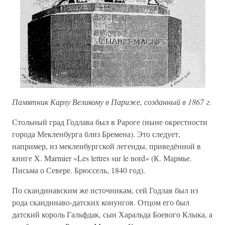
Памятник Карлу Великому в Париже, созданный в 1867 г.
Стольный град Годлава был в Рароге (ныне окрестности
города Мекленбурга близ Бремена). Это следует,
например, из мекленбургской легенды, приведённой в
книге X. Marmier «Les lettres sur le nord» (К. Мармье.
Письма о Севере. Брюссель, 1840 год).
По скандинавским же источникам, сей Годлав был из
рода скандинаво-датских конунгов. Отцом его был
датский король Гальфдак, сын Харальда Боевого Клыка, а