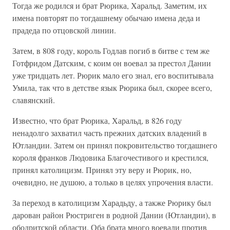
Тогда же родился и брат Рюрика, Харальд. Заметим, их
имена повторят по тогдашнему обычаю имена деда и
прадеда по отцовской линии.
Затем, в 808 году, король Годлав погиб в битве с тем же
Готфридом Датским, с коим он воевал за престол Дании
уже тридцать лет. Рюрик мало его знал, его воспитывала
Умила, так что в детстве язык Рюрика был, скорее всего,
славянский.
Известно, что брат Рюрика, Харальд, в 826 году
ненадолго захватил часть прежних датских владений в
Ютландии. Затем он принял покровительство тогдашнего
короля франков Людовика Благочестивого и крестился,
принял католицизм. Принял эту веру и Рюрик, но,
очевидно, не душою, а только в целях упрочения власти.
За переход в католицизм Харадьду, а также Рюрику был
дарован район Рюстриген в родной Дании (Ютландии), в
ободритской области. Оба брата много воевали против