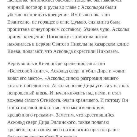
мирный договор и русы во главе с Аскольдом были
убеждены принять крещение. Им было показано
Евангелие, не горящее в огне (думаю, сия книга была
пропитана огнеупорным составом). Увидев чудо, Аскольд
принял крещение. Поскольку его могила потом
находилась в церкви Святого Николы на хазарском конце
Киева, полагают, что Аскольда окрестили Николаем.
Вернувшись в Киев после крещения, согласно
«Велесовой книге», Аскольд сверг и убил Дира и «один
занял его место». «Аскольд силою разгромил нашего
князя и победил его. Аскольд после Дира уселся у нас как
непрошеный князь. И начал княжить над нами, и стал
вождем самого Огнебога, очаги хранящего. И потому Он
отвратил свой лик от нас, что мы имели князя,
крещённого греками». Заметим, что крестившийся
Аскольд сверг Дира Эллинского, также полагаю
крещёного, и взошедшего на киевский престол ранее
благодаря византийской интриге.