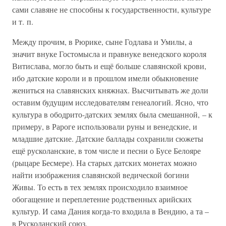
сами славяне не способны к государственности, культуре
и т. п.
Между прочим, в Рюрике, сыне Годлава и Умилы, а
значит внуке Гостомысла и правнуке венедского короля
Витислава, могло быть и ещё больше славянской крови,
ибо датские короли и в прошлом имели обыкновение
жениться на славянских княжнах. Высчитывать же доли
оставим будущим исследователям генеалогий. Ясно, что
культура в ободрито-датских землях была смешанной, – к
примеру, в Рароге использовали руны и венедские, и
младшие датские. Датские баллады сохранили сюжеты
ещё русколанские, в том числе и песни о Бусе Белояре
(рыцаре Бесмере). На старых датских монетах можно
найти изображения славянской ведической богини
Живы. То есть в тех землях происходило взаимное
обогащение и переплетение родственных арийских
культур. И сама Дания когда-то входила в Вендию, а та –
в Русколанский союз.