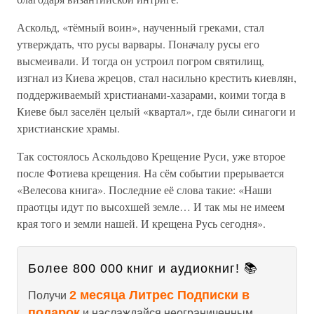
Аскольд, «тёмный воин», наученный греками, стал
утверждать, что русы варвары. Поначалу русы его
высмеивали. И тогда он устроил погром святилищ,
изгнал из Киева жрецов, стал насильно крестить киевлян,
поддерживаемый христианами-хазарами, коими тогда в
Киеве был заселён целый «квартал», где были синагоги и
христианские храмы.
Так состоялось Аскольдово Крещение Руси, уже второе
после Фотиева крещения. На сём событии прерывается
«Велесова книга». Последние её слова такие: «Наши
праотцы идут по высохшей земле… И так мы не имеем
края того и земли нашей. И крещена Русь сегодня».
Более 800 000 книг и аудиокниг! 📚
2 месяца Литрес Подписки в
Получи
подарок
и наслаждайся неограниченным