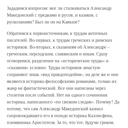
Зададимся вопросом: мог ли сталкиваться Александр
Македонский с предками и русов, и казаков, с
русколанами? Был ли он на Кавказе?
Обратимся к первоисточникам, к трудам античных
писателей. Во-первых, к трудам греческих и римских
историков. Во-вторых, к сказаниям об Александре –
греческим, персидским, славянским и иным. Сразу
оговоримся, разделение на «исторические труды» и
«сказания» условно. Труды историков зачастую
сохраняют лишь «вид правдоподобия», на деле же и они
являются историко-философскими романами, только их
жанр не фантастический. Все они написаны через
столетия после событий. Нет ни одного сочинения
историка, написанного «по свежим следам». Почему? Да
потому, что сам Александр Македонский казнил
сопровождавшего его в походе историка Каллисфена,
племянника Аристотеля. За то, что тот, будучи греком,