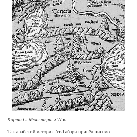
Карта С. Мюнстера. XVI в.
Так арабский историк Ат-Табари привёл письмо