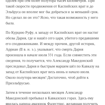
одолев при сём более полутора тысяч километров. При
такой скорости продвижения от Каспийских врат и до
Эльбруса он вполне мог бы добраться и за меньший срок.
Но сделал ли он это? Ясно, что такая возможность у него
была.
По Курцию Руфу, к западу от Каспийских врат он настиг
обозы Дария, где и нашёл сего царя, убитого предавшими
его сподвижниками. И между прочим, другой историк,
Арриан (II в. н. э.), указывает, что смерть Дария
произошла в начале июля 331 года. Если совместить эти
сведения, то получается, что Александр Македонский
преследовал Дария и быстрым маршем шёл по Кавказу на
запад от Каспийских врат весь июнь и начало июля.
Около полутора месяцев! Достаточно, чтоб дойти к
Приэльбрусью.
Затем в течение нескольких месяцев Александр
Македонский пребывал в Кавказских горах. Здесь ему
явилась царица амазонок Фалестрис, желавшая получить