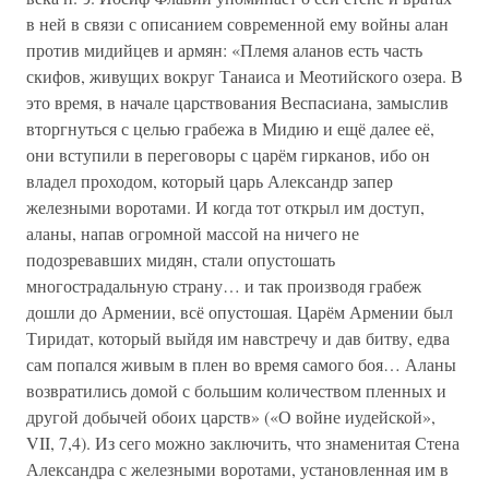
в ней в связи с описанием современной ему войны алан
против мидийцев и армян: «Племя аланов есть часть
скифов, живущих вокруг Танаиса и Меотийского озера. В
это время, в начале царствования Веспасиана, замыслив
вторгнуться с целью грабежа в Мидию и ещё далее её,
они вступили в переговоры с царём гирканов, ибо он
владел проходом, который царь Александр запер
железными воротами. И когда тот открыл им доступ,
аланы, напав огромной массой на ничего не
подозревавших мидян, стали опустошать
многострадальную страну… и так производя грабеж
дошли до Армении, всё опустошая. Царём Армении был
Тиридат, который выйдя им навстречу и дав битву, едва
сам попался живым в плен во время самого боя… Аланы
возвратились домой с большим количеством пленных и
другой добычей обоих царств» («О войне иудейской»,
VII, 7,4). Из сего можно заключить, что знаменитая Стена
Александра с железными воротами, установленная им в