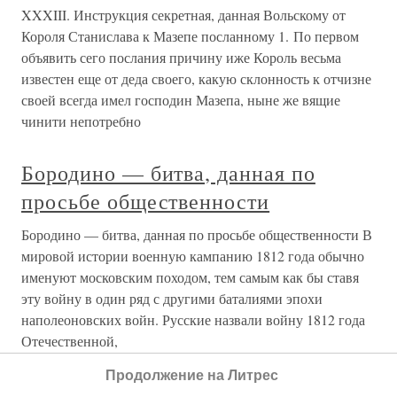
XXXIII. Инструкция секретная, данная Вольскому от
Короля Станислава к Мазепе посланному 1. По первом
объявить сего послания причину иже Король весьма
известен еще от деда своего, какую склонность к отчизне
своей всегда имел господин Мазепа, ныне же вящие
чинити непотребно
Бородино — битва, данная по
просьбе общественности
Бородино — битва, данная по просьбе общественности В
мировой истории военную кампанию 1812 года обычно
именуют московским походом, тем самым как бы ставя
эту войну в один ряд с другими баталиями эпохи
наполеоновских войн. Русские назвали войну 1812 года
Отечественной,
Продолжение на Литрес
VIII. Инструкция козакам данная,