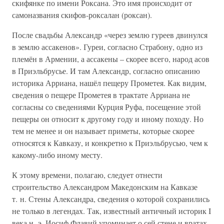
скифянке по имени Роксана. Это имя происходит от
самоназвания скифов-роксалан (роксан).
После свадьбы Александр «через землю гуреев двинулся
в землю ассакенов». Гуреи, согласно Страбону, одно из
племён в Армении, а ассакены – скорее всего, народ асов
в Приэльбрусье. И там Александр, согласно описанию
историка Арриана, нашёл пещеру Прометея. Как видим,
сведения о пещере Прометея в трактате Арриана не
согласны со сведениями Курция Руфа, посещение этой
пещеры он относит к другому году и иному походу. Но
тем не менее и он называет приметы, которые скорее
относятся к Кавказу, и конкретно к Приэльбрусью, чем к
какому-либо иному месту.
К этому времени, полагаю, следует отнести
строительство Александром Македонским на Кавказе
т. н. Стены Александра, сведения о которой сохранились
не только в легендах. Так, известный античный историк I
века н. э. Иосиф Флавий упоминает о сей стене и вратах