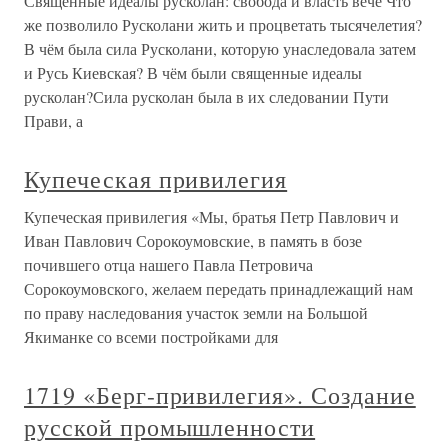
Священные идеалы русколан: свобода и власть вече Что
же позволило Русколани жить и процветать тысячелетия?
В чём была сила Русколани, которую унаследовала затем
и Русь Киевская? В чём были священные идеалы
русколан?Сила русколан была в их следовании Пути
Прави, а
Купеческая привилегия
Купеческая привилегия «Мы, братья Петр Павлович и
Иван Павлович Сорокоумовские, в память в бозе
почившего отца нашего Павла Петровича
Сорокоумовского, желаем передать принадлежащий нам
по праву наследования участок земли на Большой
Якиманке со всеми постройками для
1719 «Берг-привилегия». Создание
русской промышленности