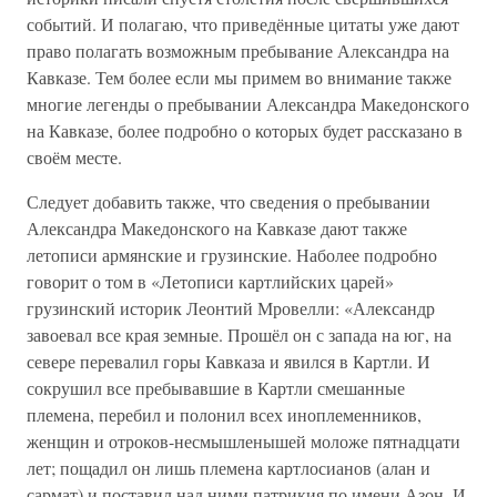
событий. И полагаю, что приведённые цитаты уже дают
право полагать возможным пребывание Александра на
Кавказе. Тем более если мы примем во внимание также
многие легенды о пребывании Александра Македонского
на Кавказе, более подробно о которых будет рассказано в
своём месте.
Следует добавить также, что сведения о пребывании
Александра Македонского на Кавказе дают также
летописи армянские и грузинские. Наболее подробно
говорит о том в «Летописи картлийских царей»
грузинский историк Леонтий Мровелли: «Александр
завоевал все края земные. Прошёл он с запада на юг, на
севере перевалил горы Кавказа и явился в Картли. И
сокрушил все пребывавшие в Картли смешанные
племена, перебил и полонил всех иноплеменников,
женщин и отроков-несмышленышей моложе пятнадцати
лет; пощадил он лишь племена картлосианов (алан и
сармат) и поставил над ними патрикия по имени Азон. И