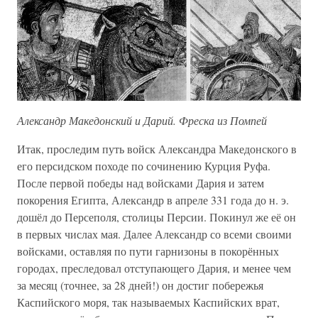
Александр Македонский и Дарий. Фреска из Помпей
Итак, проследим путь войск Александра Македонского в
его персидском походе по сочинению Курция Руфа.
После первой победы над войсками Дария и затем
покорения Египта, Александр в апреле 331 года до н. э.
дошёл до Персеполя, столицы Персии. Покинул же её он
в первых числах мая. Далее Александр со всеми своими
войсками, оставляя по пути гарнизоны в покорённых
городах, преследовал отступающего Дария, и менее чем
за месяц (точнее, за 28 дней!) он достиг побережья
Каспийского моря, так называемых Каспийских врат,