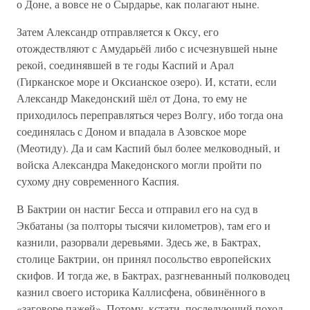
о Доне, а вовсе не о Сырдарье, как полагают ныне.
Затем Александр отправляется к Оксу, его
отождествляют с Амударьёй либо с исчезнувшей ныне
рекой, соединявшей в те годы Каспий и Арал
(Гирканское море и Оксианское озеро). И, кстати, если
Александр Македонский шёл от Дона, то ему не
приходилось переправляться через Волгу, ибо тогда она
соединялась с Доном и впадала в Азовское море
(Меотиду). Да и сам Каспий был более мелководный, и
войска Александра Македонского могли пройти по
сухому дну современного Каспия.
В Бактрии он настиг Бесса и отправил его на суд в
Экбатаны (за полторы тысячи километров), там его и
казнили, разорвали деревьями. Здесь же, в Бактрах,
столице Бактрии, он принял посольство европейских
скифов. И тогда же, в Бактрах, разгневанный полководец
казнил своего историка Каллисфена, обвинённого в
«заговоре пажей». Потому, кстати, последующий поход