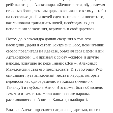
ребёнка от царя Александра. «Женщина эта, обуреваемая
страстью более, чем сам царь, склонила его к тому, чтобы
на несколько дней и ночей сделать привал, и после того,
как миновали тринадцать ночей, необходимых для
исполнения её желания, вернулась в своё царство».
Потом до Александра дошли сведения о том, что
наследник Дария и сатрап Бактрианы Бесс, покинувший
своего повелителя на Кавказе, объявил себя царём Азии
Артаксерксом. Он призвал к союзу «скифов и другие
народы, живущие по реке Танаис (Дон)». Александр
Македонский стал его преследовать. И тут Курций Руф
описывает путь загадочный, места и народы, которые
переносят нас одновременно на Кавказ (именно к
Танаису!) и глубоко в Азию. Это может быть объяснено
тем, что и там, и там жили одни и те же народы,
расселявшиеся из Азии на Кавказ (и наоборот).
Вначале Александр ставит сатрапа над ариями, но сих