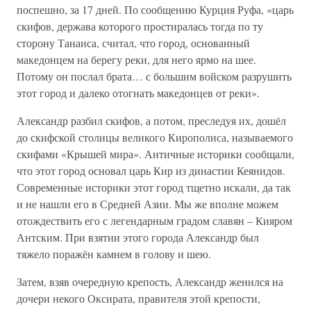
поспешно, за 17 дней. По сообщению Курция Руфа, «царь
скифов, держава которого простиралась тогда по ту
сторону Танаиса, считал, что город, основанный
македонцем на берегу реки, для него ярмо на шее.
Потому он послал брата… с большим войском разрушить
этот город и далеко отогнать македонцев от реки».
Александр разбил скифов, а потом, преследуя их, дошёл
до скифской столицы великого Кирополиса, называемого
скифами «Крышей мира». Античные историки сообщали,
что этот город основал царь Кир из династии Кеянидов.
Современные историки этот город тщетно искали, да так
и не нашли его в Средней Азии. Мы же вполне можем
отождествить его с легендарным градом славян – Кияром
Антским. При взятии этого города Александр был
тяжело поражён камнем в голову и шею.
Затем, взяв очередную крепость, Александр женился на
дочери некого Оксирата, правителя этой крепости,