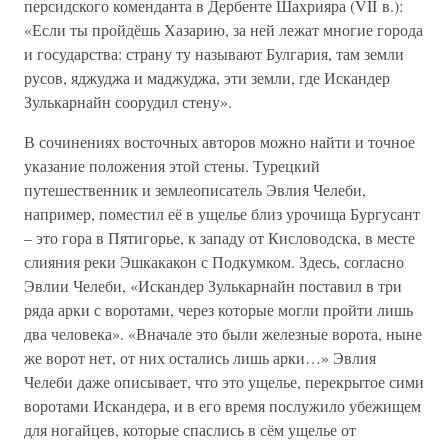
персидского коменданта в Дербенте Шахрияра (VII в.):
«Если ты пройдёшь Хазарию, за ней лежат многие города
и государства: страну ту называют Булгария, там земли
русов, яджуджа и маджуджа, эти земли, где Искандер
Зулькарнайн соорудил стену».
В сочинениях восточных авторов можно найти и точное
указание положения этой стены. Турецкий
путешественник и землеописатель Эвлия Челеби,
например, поместил её в ущелье близ урочища Бургусант
– это гора в Пятигорье, к западу от Кисловодска, в месте
слияния реки Эшкакакон с Подкумком. Здесь, согласно
Эвлии Челеби, «Искандер Зулькарнайн поставил в три
ряда арки с воротами, через которые могли пройти лишь
два человека». «Вначале это были железные ворота, ныне
же ворот нет, от них остались лишь арки…» Эвлия
Челеби даже описывает, что это ущелье, перекрытое сими
воротами Искандера, и в его время послужило убежищем
для ногайцев, которые спаслись в сём ущелье от