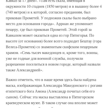
Кавказ за 17 дней». «Там есть скала, имеющая в
окружности 10 стадиев (1850 метров) и в вышину более 4
(740 метров) и к которой, согласно преданиям, был
прикован Прометей. У подножия скалы было выбрано
место для основания города». Арриан же упоминает
пещеру, где был прикован Прометей. Этой горой за
Кавказом может оказаться одна из гор Пятигорья. По
высоте (от основания) более всего подходит Бештау (гора
Велеса-Прометея) со знаменитым скифским пещерным
храмом. «Семь тысяч македонцев и, кроме того, воины,
уже не годные для военной службы, получили
разрешение поселиться в новом городе, который назвали
также Александрией».
Важно отметить, что в наше время здесь была найдена
маска, изображающая Александра Македонского с рогами
египетского бога Амона (Александр почитал себя его
сыном). Сейчас эта маска выставлена в Пятигорском
краеведческом музее. В таком случае она вполне может