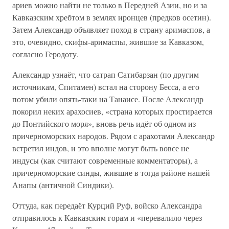
ариев можно найти не только в Передней Азии, но и за
Кавказским хребтом в землях иронцев (предков осетин).
Затем Александр объявляет поход в страну аримаспов, а
это, очевидно, скифы-аримаспы, жившие за Кавказом,
согласно Геродоту.
Александр узнаёт, что сатрап Сатибарзан (по другим
источникам, Спитамен) встал на сторону Бесса, а его
потом убили опять-таки на Танаисе. После Александр
покорил неких арахосиев, «страна которых простирается
до Понтийского моря», вновь речь идёт об одном из
причерноморских народов. Рядом с арахотами Александр
встретил индов, и это вполне могут быть вовсе не
индусы (как считают современные комментаторы), а
причерноморские синды, жившие в тогда районе нашей
Анапы (античной Синдики).
Оттуда, как передаёт Курций Руф, войско Александра
отправилось к Кавказским горам и «перевалило через