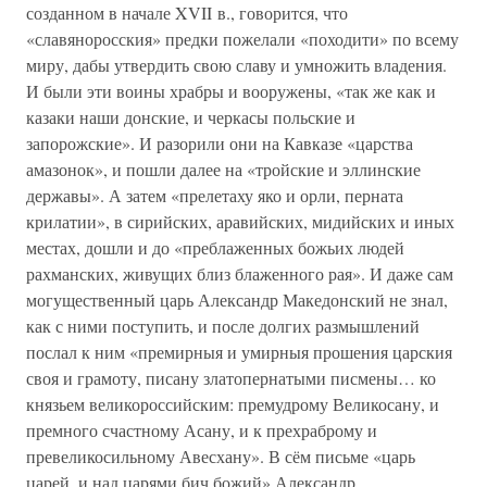
созданном в начале XVII в., говорится, что
«славяноросския» предки пожелали «походити» по всему
миру, дабы утвердить свою славу и умножить владения.
И были эти воины храбры и вооружены, «так же как и
казаки наши донские, и черкасы польские и
запорожские». И разорили они на Кавказе «царства
амазонок», и пошли далее на «тройские и эллинские
державы». А затем «прелетаху яко и орли, перната
крилатии», в сирийских, аравийских, мидийских и иных
местах, дошли и до «преблаженных божьих людей
рахманских, живущих близ блаженного рая». И даже сам
могущественный царь Александр Македонский не знал,
как с ними поступить, и после долгих размышлений
послал к ним «премирныя и умирныя прошения царския
своя и грамоту, писану златопернатыми писмены… ко
князьем великороссийским: премудрому Великосану, и
премного счастному Асану, и к прехраброму и
превеликосильному Авесхану». В сём письме «царь
царей, и над царями бич божий» Александр