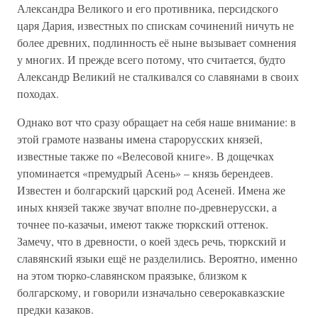
Александра Великого и его противника, персидского
царя Дария, известных по спискам сочинений ничуть не
более древних, подлинность её ныне вызывает сомнения
у многих. И прежде всего потому, что считается, будто
Александр Великий не сталкивался со славянами в своих
походах.
Однако вот что сразу обращает на себя наше внимание: в
этой грамоте названы имена старорусских князей,
известные также по «Велесовой книге». В дощечках
упоминается «премудрый Асень» – князь берендеев.
Известен и болгарский царский род Асеней. Имена же
иных князей также звучат вполне по-древнерусски, а
точнее по-казачьи, имеют также тюркский оттенок.
Замечу, что в древности, о коей здесь речь, тюркский и
славянский языки ещё не разделились. Вероятно, именно
на этом тюрко-славянском праязыке, близком к
болгарскому, и говорили изначально северокавказские
предки казаков.