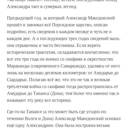
Александра тает в сумерках легенд.
Предыдущий год, за который Александр Македонский
прошёл и завоевал всё Персидское царство, описан
подробно, есть сведения о каждом месяце и чуть не о
каждом дне. А о последующих трех годах сведений мало,
они отрывочны и часто бессвязны. Если верить
историческим трактатам, складывается впечатление, что
все эти три года он воевал со скифами в окрестностях
Мараканды (современного Самарканда), удаляясь от него
лишь на несколько десятков километров: от Амударьи до
Сырдарьи. Полагаю всё же, что это не так и великая
трёхлетняя война со скифами тогда распространилась от
Амударьи до Танаиса (Дона), тем более что именно так и
называют эту реку все историки.
Где-то на Танаисе (а это может быть где угодно по
течению Волги и Дона) Александр Македонский основал
ещё одну Александрию. Она была построена весьма