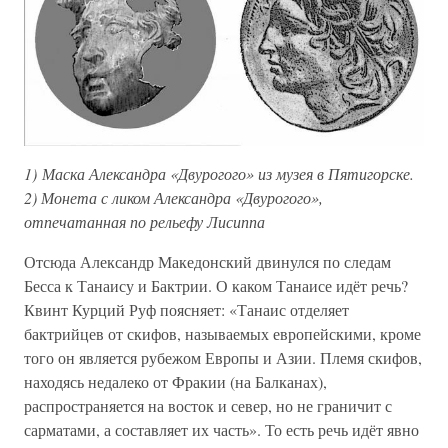
1) Маска Александра «Двурогого» из музея в Пятигорске.
2) Монета с ликом Александра «Двурогого»,
отпечатанная по рельефу Лисиппа
Отсюда Александр Македонский двинулся по следам
Бесса к Танаису и Бактрии. О каком Танаисе идёт речь?
Квинт Курций Руф поясняет: «Танаис отделяет
бактрийцев от скифов, называемых европейскими, кроме
того он является рубежом Европы и Азии. Племя скифов,
находясь недалеко от Фракии (на Балканах),
распространяется на восток и север, но не граничит с
сарматами, а составляет их часть». То есть речь идёт явно