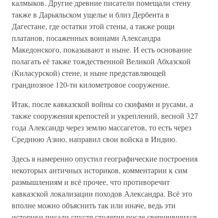
калмыков. Другие древние писатели помещали стену
также в Дарьяльском ущелье и близ Дербента в
Дагестане, где остатки этой стены, а также рощи
платанов, посаженных воинами Александра
Македонского, показывают и ныне. И есть основание
полагать её также тождественной Великой Абхазской
(Киласурской) стене, и ныне представляющей
грандиозное 120-ти километровое сооружение.
Итак, после кавказской войны со скифами и русами, а
также сооружения крепостей и укреплений, весной 327
года Александр через землю массагетов, то есть через
Среднюю Азию, направил свои войска в Индию.
Здесь я намеренно опустил географические построения
некоторых античных историков, комментарии к сим
размышлениям и всё прочее, что противоречит
кавказской локализации походов Александра. Всё это
вполне можно объяснить так или иначе, ведь эти
историки писали спустя столетия после свершившихся