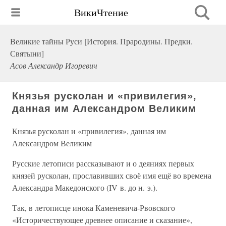
ВикиЧтение
Великие тайны Руси [История. Прародины. Предки.
Святыни]
Асов Александр Игоревич
Князья русколан и «привилегия»,
данная им Александром Великим
Князья русколан и «привилегия», данная им
Александром Великим
Русские летописи рассказывают и о деяниях первых
князей русколан, прославивших своё имя ещё во времена
Александра Македонского (IV в. до н. э.).
Так, в летописце инока Каменевича-Рвовского
«Историчествующее древнее описание и сказание»,