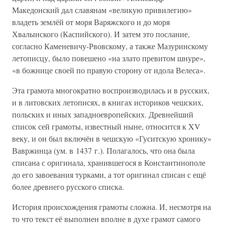
Македонский дал славянам «великую привилегию»
владеть землёй от моря Варяжского и до моря
Хвалынского (Каспийского). И затем это послание,
согласно Каменевичу-Рвовскому, а также Мазуринскому
летописцу, было повешено «на злато превитом шнуре»,
«в божнице своей по правую сторону от идола Велеса».
Эта грамота многократно воспроизводилась и в русских,
и в литовских летописях, в книгах историков чешских,
польских и иных западноевропейских. Древнейший
список сей грамоты, известный ныне, относится к XV
веку, и он был включён в чешскую «Гуситскую хронику»
Вавржинца (ум. в 1437 г.). Полагалось, что она была
списана с оригинала, хранившегося в Константинополе
до его завоевания турками, а тот оригинал списан с ещё
более древнего русского списка.
История происхождения грамоты сложна. И, несмотря на
то что текст её выполнен вполне в духе грамот самого