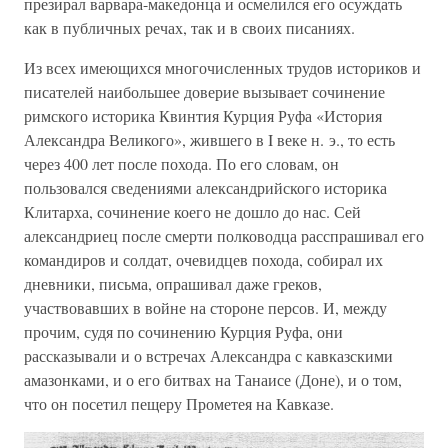
презирал варвара-македонца и осмелился его осуждать
как в публичных речах, так и в своих писаниях.
Из всех имеющихся многочисленных трудов историков и
писателей наибольшее доверие вызывает сочинение
римского историка Квинтия Курция Руфа «История
Александра Великого», жившего в I веке н. э., то есть
через 400 лет после похода. По его словам, он
пользовался сведениями александрийского историка
Клитарха, сочинение коего не дошло до нас. Сей
александриец после смерти полководца расспрашивал его
командиров и солдат, очевидцев похода, собирал их
дневники, письма, опрашивал даже греков,
участвовавших в войне на стороне персов. И, между
прочим, судя по сочинению Курция Руфа, они
рассказывали и о встречах Александра с кавказскими
амазонками, и о его битвах на Танаисе (Доне), и о том,
что он посетил пещеру Прометея на Кавказе.