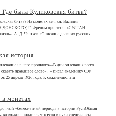
я Где была Куликовская битва?
ковская битва? На монетах вел. кн. Василия
Я ДОНСКОГО) Г. Френом прочтено: «СУЛТАН
нь». А. Д. Чертков «Описание древних русских
ская история
«Оплевание нашего прошлого»«В дни оплевания всего
сказать правдивое слово», – писал академику С.Ф.
ов 25 апреля 1926 года. К сожалению, эта
я в монетах
агадочный «безмонетный период» в истории РусиОбщая
, возможно, полагает, что если в руки специалиста