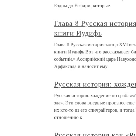
Ездры до Есфири, которые
Глава 8 Русская истори
книги Иудифь
Глава 8 Русская история конца XVI ве
книги Иудифь Вот что рассказывает б
событий.• Ассирийский царь Навуходо
Арфаксада и наносит ему
Русская история: хожде
Русская история: хождение по грабля
зла». Эти слова впервые произнес еще
их кто-то из его спичрайтеров, и тог
отношению к
Русская история как «Р