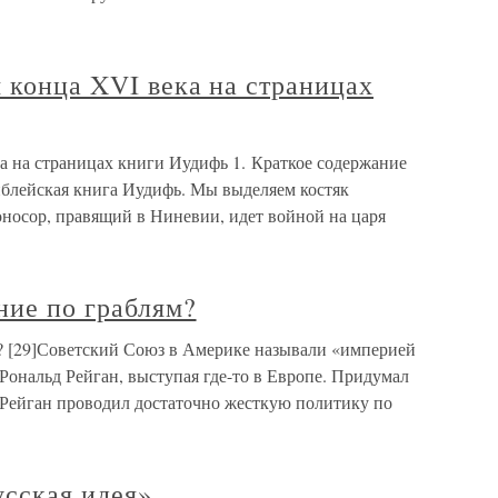
я конца XVI века на страницах
ка на страницах книги Иудифь 1. Краткое содержание
иблейская книга Иудифь. Мы выделяем костяк
носор, правящий в Ниневии, идет войной на царя
ние по граблям?
м? [29]Советский Союз в Америке называли «империей
 Рональд Рейган, выступая где-то в Европе. Придумал
да Рейган проводил достаточно жесткую политику по
усская идея»