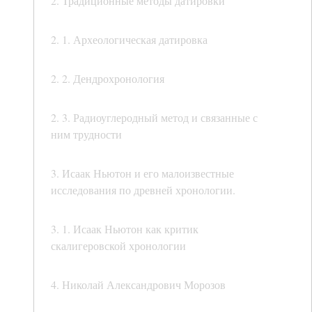
2. Традиционные методы датировки
2. 1. Археологическая датировка
2. 2. Дендрохронология
2. 3. Радиоуглеродный метод и связанные с
ним трудности
3. Исаак Ньютон и его малоизвестные
исследования по древней хронологии.
3. 1. Исаак Ньютон как критик
скалигеровской хронологии
4. Николай Александрович Морозов