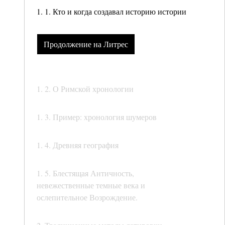
1. 1. Кто и когда создавал историю истории
Продолжение на Литрес
1. 2. О Римской хронологии
1. 3. Пример: хронология шумеров
1. 4. Древняя география
1. 5. Блестящая Античность,
невежественные темные века и
ослепительное Возрождение.