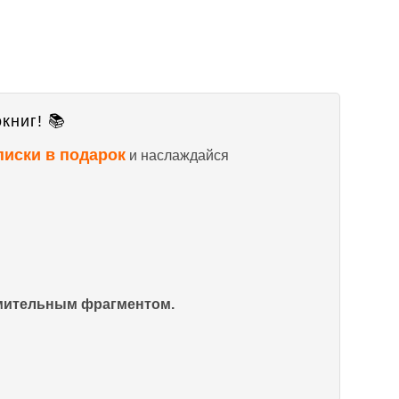
книг! 📚
писки в подарок
и наслаждайся
омительным фрагментом.