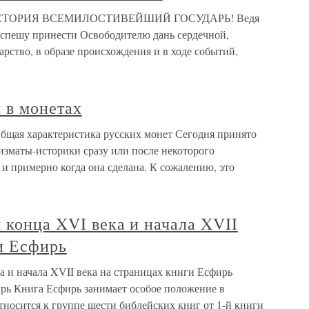
СТОРИЯ ВСЕМИЛОСТИВЕЙШИЙ ГОСУДАРЬ! Ведя
, спешу принести Освободителю дань сердечной,
арство, в образе происхождения и в ходе событий,
я в монетах
 Общая характеристика русских монет Сегодня принято
мизматы-историки сразу или после некоторого
 и примерно когда она сделана. К сожалению, это
я конца XVI века и начала XVII
и Есфирь
ка и начала XVII века на страницах книги Есфирь
рь Книга Есфирь занимает особое положение в
тносится к группе шести библейских книг от 1-й книги