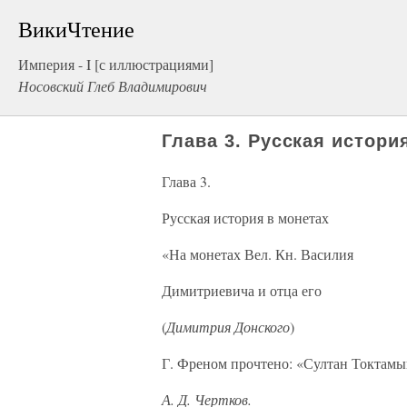
ВикиЧтение
Империя - I [с иллюстрациями]
Носовский Глеб Владимирович
Глава 3. Русская истори
Глава 3.
Русская история в монетах
«На монетах Вел. Кн. Василия
Димитриевича и отца его
(
Димитрия Донского
)
Г. Френом прочтено: «Султан Токтамы
А. Д. Чертков.