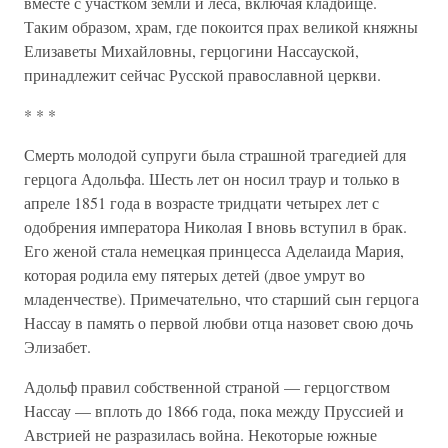
вместе с участком земли и леса, включая кладбище.
Таким образом, храм, где покоится прах великой княжны
Елизаветы Михайловны, герцогини Нассауской,
принадлежит сейчас Русской православной церкви.
* * *
Смерть молодой супруги была страшной трагедией для
герцога Адольфа. Шесть лет он носил траур и только в
апреле 1851 года в возрасте тридцати четырех лет с
одобрения императора Николая I вновь вступил в брак.
Его женой стала немецкая принцесса Аделаида Мария,
которая родила ему пятерых детей (двое умрут во
младенчестве). Примечательно, что старший сын герцога
Нассау в память о первой любви отца назовет свою дочь
Элизабет.
Адольф правил собственной страной — герцогством
Нассау — вплоть до 1866 года, пока между Пруссией и
Австрией не разразилась война. Некоторые южные