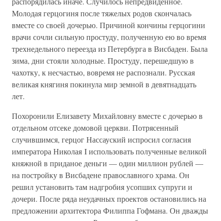
распорядилась иначе. Случилось непредвиденное.
Молодая герцогиня после тяжелых родов скончалась
вместе со своей дочерью. Причиной кончины герцогини
врачи сочли сильную простуду, полученную ею во время
трехнедельного переезда из Петербурга в Висбаден. Была
зима, дни стояли холодные. Простуду, перешедшую в
чахотку, к несчастью, вовремя не распознали. Русская
великая княгиня покинула мир земной в девятнадцать
лет.
Похоронили Елизавету Михайловну вместе с дочерью в
отдельном отсеке домовой церкви. Потрясенный
случившимся, герцог Нассауский испросил согласия
императора Николая I использовать полученные великой
княжной в приданое деньги — один миллион рублей —
на постройку в Висбадене православного храма. Он
решил установить там надгробия усопших супруги и
дочери. После ряда неудачных проектов остановились на
предложении архитектора Филиппа Гофмана. Он дважды