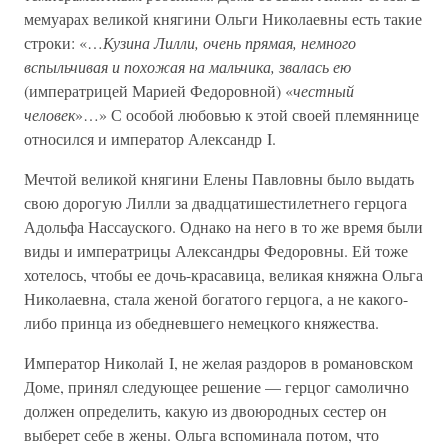
мемуарах великой княгини Ольги Николаевны есть такие
строки: «…
Кузина Лилли, очень прямая, немного
вспыльчивая и похожая на мальчика, звалась ею
(императрицей Марией Федоровной) «
честный
человек
»…» С особой любовью к этой своей племяннице
относился и император Александр I.
Мечтой великой княгини Елены Павловны было выдать
свою дорогую Лилли за двадцатишестилетнего герцога
Адольфа Нассауского. Однако на него в то же время были
виды и императрицы Александры Федоровны. Ей тоже
хотелось, чтобы ее дочь-красавица, великая княжна Ольга
Николаевна, стала женой богатого герцога, а не какого-
либо принца из обедневшего немецкого княжества.
Император Николай I, не желая раздоров в романовском
Доме, принял следующее решение — герцог самолично
должен определить, какую из двоюродных сестер он
выберет себе в жены. Ольга вспоминала потом, что