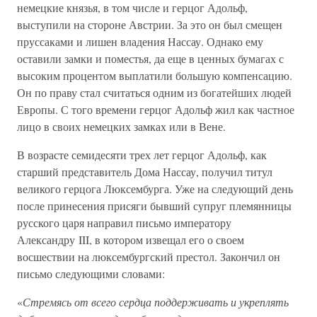
немецкие князья, в том числе и герцог Адольф,
выступили на стороне Австрии. За это он был смещен
пруссаками и лишен владения Нассау. Однако ему
оставили замки и поместья, да еще в ценных бумагах с
высоким процентом выплатили большую компенсацию.
Он по праву стал считаться одним из богатейших людей
Европы. С того времени герцог Адольф жил как частное
лицо в своих немецких замках или в Вене.
В возрасте семидесяти трех лет герцог Адольф, как
старший представитель Дома Нассау, получил титул
великого герцога Люксембурга. Уже на следующий день
после принесения присяги бывший супруг племянницы
русского царя направил письмо императору
Александру III, в котором извещал его о своем
восшествии на люксембургский престол. Закончил он
письмо следующими словами:
«
Стремясь от всего сердца поддерживать и укреплять