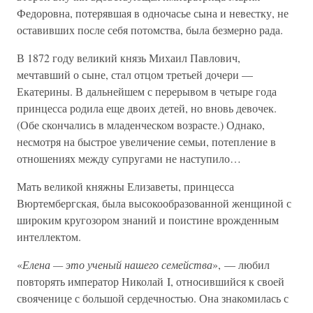
Федоровна, потерявшая в одночасье сына и невестку, не
оставивших после себя потомства, была безмерно рада.
В 1872 году великий князь Михаил Павлович,
мечтавший о сыне, стал отцом третьей дочери —
Екатерины. В дальнейшем с перерывом в четыре года
принцесса родила еще двоих детей, но вновь девочек.
(Обе скончались в младенческом возрасте.) Однако,
несмотря на быстрое увеличение семьи, потепление в
отношениях между супругами не наступило…
Мать великой княжны Елизаветы, принцесса
Вюртембергская, была высокообразованной женщиной с
широким кругозором знаний и поистине врожденным
интеллектом.
«
Елена — это ученый нашего семейства
», — любил
повторять император Николай I, относившийся к своей
свояченице с большой сердечностью. Она знакомилась с