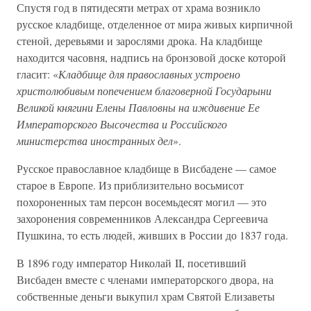
Спустя год в пятидесяти метрах от храма возникло
русское кладбище, отделенное от мира живых кирпичной
стеной, деревьями и зарослями дрока. На кладбище
находится часовня, надпись на бронзовой доске которой
гласит: «
Кладбище для православных устроено
христолюбивым попечением благоверной Государыни
Великой княгини Елены Павловны на иждивение Ее
Императорского Высочества и Российского
министерства иностранных дел
».
Русское православное кладбище в Висбадене — самое
старое в Европе. Из приблизительно восьмисот
похороненных там персон восемьдесят могил — это
захоронения современников Александра Сергеевича
Пушкина, то есть людей, живших в России до 1837 года.
В 1896 году император Николай II, посетивший
Висбаден вместе с членами императорского двора, на
собственные деньги выкупил храм Святой Елизаветы