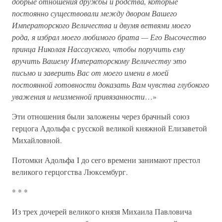
добрые отношения дружбы и родства, которые
постоянно существовали между двором Вашего
Императорского Величества и двумя ветвями моего
рода, я избрал моего любимого брата — Его Высочество
принца Николая Нассауского, чтобы поручить ему
вручить Вашему Императорскому Величеству это
письмо и заверить Вас от моего имени в моей
постоянной готовности доказать Вам чувства глубокого
уважения и неизменной привязанности
…»
Эти отношения были заложены через брачный союз
герцога Адольфа с русской великой княжной Елизаветой
Михайловной.
Потомки Адольфа I до сего времени занимают престол
великого герцогства Люксембург.
* * *
Из трех дочерей великого князя Михаила Павловича