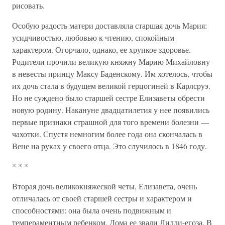
рисовать.
Особую радость матери доставляла старшая дочь Мария:
усидчивостью, любовью к чтению, спокойным
характером. Огорчало, однако, ее хрупкое здоровье.
Родители прочили великую княжну Марию Михайловну
в невесты принцу Максу Баденскому. Им хотелось, чтобы
их дочь стала в будущем великой герцогиней в Карлсруэ.
Но не суждено было старшей сестре Елизаветы обрести
новую родину. Накануне двадцатилетия у нее появились
первые признаки страшной для того времени болезни —
чахотки. Спустя немногим более года она скончалась в
Вене на руках у своего отца. Это случилось в 1846 году.
* * *
Вторая дочь великокняжеской четы, Елизавета, очень
отличалась от своей старшей сестры и характером и
способностями: она была очень подвижным и
темпераментным ребенком. Дома ее звали Лилли-егоза. В