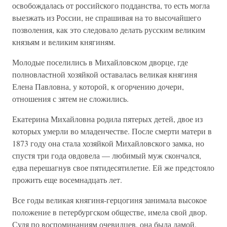
освобождалась от российского подданства, то есть могла
выезжать из России, не спрашивая на то высочайшего
позволения, как это следовало делать русским великим
князьям и великим княгиням.
Молодые поселились в Михайловском дворце, где
полновластной хозяйкой оставалась великая княгиня
Елена Павловна, у которой, к огорчению дочери,
отношения с зятем не сложились.
Екатерина Михайловна родила пятерых детей, двое из
которых умерли во младенчестве. После смерти матери в
1873 году она стала хозяйкой Михайловского замка, но
спустя три года овдовела — любимый муж скончался,
едва перешагнув свое пятидесятилетие. Ей же предстояло
прожить еще восемнадцать лет.
Все годы великая княгиня-герцогиня занимала высокое
положение в петербургском обществе, имела свой двор.
Судя по воспоминаниям очевидцев, она была дамой,