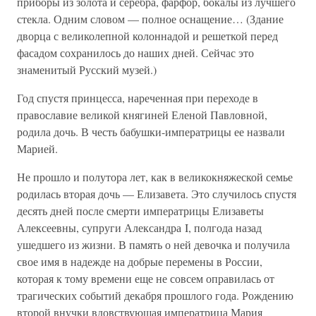
приборы из золота и серебра, фарфор, бокалы из лучшего
стекла. Одним словом — полное оснащение… (Здание
дворца с великолепной колоннадой и решеткой перед
фасадом сохранилось до наших дней. Сейчас это
знаменитый Русский музей.)
Год спустя принцесса, нареченная при переходе в
православие великой княгиней Еленой Павловной,
родила дочь. В честь бабушки-императрицы ее назвали
Марией.
Не прошло и полутора лет, как в великокняжеской семье
родилась вторая дочь — Елизавета. Это случилось спустя
десять дней после смерти императрицы Елизаветы
Алексеевны, супруги Александра I, полгода назад
ушедшего из жизни. В память о ней девочка и получила
свое имя в надежде на добрые перемены в России,
которая к тому времени еще не совсем оправилась от
трагических событий декабря прошлого года. Рождению
второй внучки вдовствующая императрица Мария