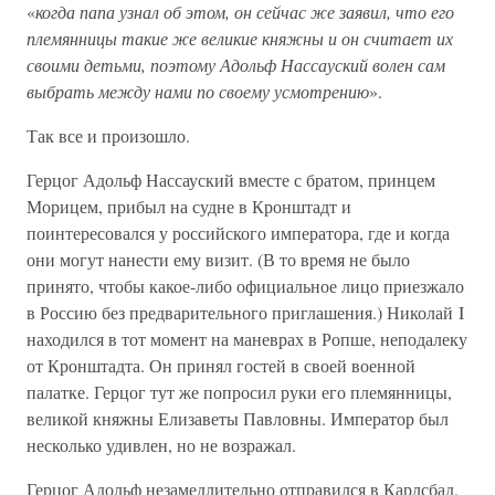
«
когда папа узнал об этом, он сейчас же заявил, что его
племянницы такие же великие княжны и он считает их
своими детьми, поэтому Адольф Нассауский волен сам
выбрать между нами по своему усмотрению
».
Так все и произошло.
Герцог Адольф Нассауский вместе с братом, принцем
Морицем, прибыл на судне в Кронштадт и
поинтересовался у российского императора, где и когда
они могут нанести ему визит. (В то время не было
принято, чтобы какое-либо официальное лицо приезжало
в Россию без предварительного приглашения.) Николай I
находился в тот момент на маневрах в Ропше, неподалеку
от Кронштадта. Он принял гостей в своей военной
палатке. Герцог тут же попросил руки его племянницы,
великой княжны Елизаветы Павловны. Император был
несколько удивлен, но не возражал.
Герцог Адольф незамедлительно отправился в Карлсбад,