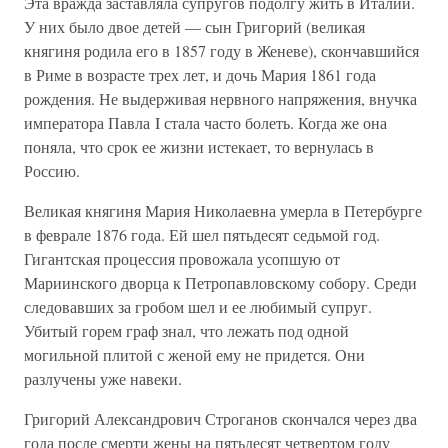
Эта вражда заставляла супругов подолгу жить в Италии.
У них было двое детей — сын Григорий (великая
княгиня родила его в 1857 году в Женеве), скончавшийся
в Риме в возрасте трех лет, и дочь Мария 1861 года
рождения. Не выдерживая нервного напряжения, внучка
императора Павла I стала часто болеть. Когда же она
поняла, что срок ее жизни истекает, то вернулась в
Россию.
Великая княгиня Мария Николаевна умерла в Петербурге
в феврале 1876 года. Ей шел пятьдесят седьмой год.
Гигантская процессия провожала усопшую от
Мариинского дворца к Петропавловскому собору. Среди
следовавших за гробом шел и ее любимый супруг.
Убитый горем граф знал, что лежать под одной
могильной плитой с женой ему не придется. Они
разлучены уже навеки.
Григорий Александрович Строганов скончался через два
года после смерти жены на пятьдесят четвертом году