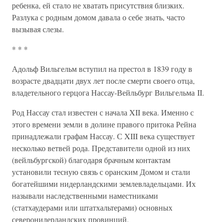
ребенка, ей стало не хватать присутствия близких.
Разлука с родным домом давала о себе знать, часто
вызывая слезы.
* * *
Адольф Вильгельм вступил на престол в 1839 году в
возрасте двадцати двух лет после смерти своего отца,
владетельного герцога Нассау-Вейльбург Вильгельма II.
Род Нассау стал известен с начала XII века. Именно с
этого времени земли в долине правого притока Рейна
принадлежали графам Нассау. С XIII века существует
несколько ветвей рода. Представители одной из них
(вейльбургской) благодаря брачным контактам
установили тесную связь с оранским Домом и стали
богатейшими нидерландскими землевладельцами. Их
называли наследственными наместниками
(статхаудерами или штатхальтерами) основных
северонидерландских провинций.