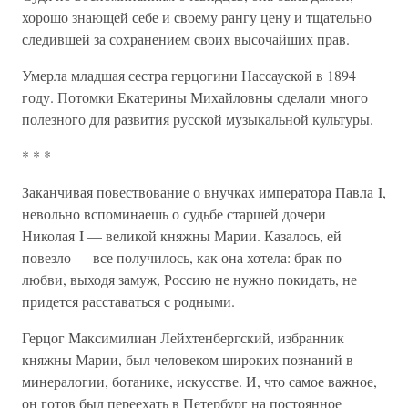
хорошо знающей себе и своему рангу цену и тщательно
следившей за сохранением своих высочайших прав.
Умерла младшая сестра герцогини Нассауской в 1894
году. Потомки Екатерины Михайловны сделали много
полезного для развития русской музыкальной культуры.
* * *
Заканчивая повествование о внучках императора Павла I,
невольно вспоминаешь о судьбе старшей дочери
Николая I — великой княжны Марии. Казалось, ей
повезло — все получилось, как она хотела: брак по
любви, выходя замуж, Россию не нужно покидать, не
придется расставаться с родными.
Герцог Максимилиан Лейхтенбергский, избранник
княжны Марии, был человеком широких познаний в
минералогии, ботанике, искусстве. И, что самое важное,
он готов был переехать в Петербург на постоянное