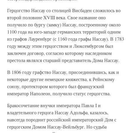
Герцогство Нассау со столицей Висбаден сложилось во
второй половине XVIII века. Свое название оно
получило по бургу (замку) Нассау, построенному около
1100 года на юго-западе германских территорий одним
из графов Лауренбург (с 1160 года графы Нассау). В 1783
году между этим герцогством и Люксембургом был
заключен договор, согласно которому наследником
престола являлся старший представитель Дома Нассау.
В 1806 году графство Нассау, присоединившись, как и
некоторые другие немецкие княжества, к Рейнскому
союзу, протектором которого был французский
император Наполеон, получило статус герцогства.
Бракосочетание внучки императора Павла I и
владетельного герцога Нассау Адольфа, казалось,
навсегда породнит российский императорский Дом с
герцогским Домом Нассау-Вейльбург. Но судьба