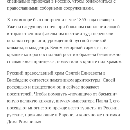
специально приезжал в Россию, чтобы ознакомиться с
православными соборными сооружениями.
Храм вскоре был построен и в мае 1855 года освящен.
Уже на следующую ночь при большом скоплении людей
в торжественном факельном шествии туда перенесли
останки герцогини, урожденной русской великой
княжны, и младенца. Беломраморный саркофаг, на
крышке которого в полный рост изображена безмятежно
спящая юная принцесса, поместили в крипте под храмом.
Русский православный храм Святой Елизаветы в
Висбадене считается памятником архитектуры. Своей
роскошью и изяществом он и сейчас поражает
посетителей. Чтобы помянуть «почившую от бремени»
юную великую княжну, внучку императора Павла I, его
посещают многие: это прежде всего туристы из России,
русские, проживающие в Европе, и конечно же потомки
Дома Романовых.