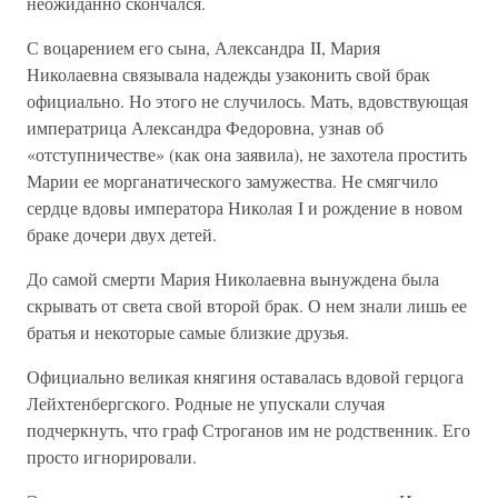
неожиданно скончался.
С воцарением его сына, Александра II, Мария
Николаевна связывала надежды узаконить свой брак
официально. Но этого не случилось. Мать, вдовствующая
императрица Александра Федоровна, узнав об
«отступничестве» (как она заявила), не захотела простить
Марии ее морганатического замужества. Не смягчило
сердце вдовы императора Николая I и рождение в новом
браке дочери двух детей.
До самой смерти Мария Николаевна вынуждена была
скрывать от света свой второй брак. О нем знали лишь ее
братья и некоторые самые близкие друзья.
Официально великая княгиня оставалась вдовой герцога
Лейхтенбергского. Родные не упускали случая
подчеркнуть, что граф Строганов им не родственник. Его
просто игнорировали.