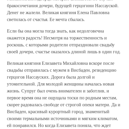
бракосочетания дочери, будущей герцогини Нассауской.
Денег не жалели. Великая княгиня Елена Павловна
светилась от счастья. Ее мечта сбылась.
Если бы она могла тогда знать, как недолговечна
окажется радость! Несмотря на торжественность и
роскошь, с которыми родители отпраздновали свадьбу
своей дочери, счастье оказалось длиной лишь в один год.
Великая княгиня Елизавета Михайловна вскоре после
свадьбы отправилась с мужем в Висбаден, резиденцию
герцогов Нассауских. Дорога была долгой и
утомительной. Для молодой женщины началась новая
жизнь. Супруг был очень внимателен и заботлив, и
первое время она не ощущала тоски по родным местам,
скорее радовалась свободе от строгой опеки матери. Да и
Висбаден, красивый курортный город, знаменитый
своими термальными источниками и мягким климатом,
ей понравился. Но когда Елизавета поняла, что ждет