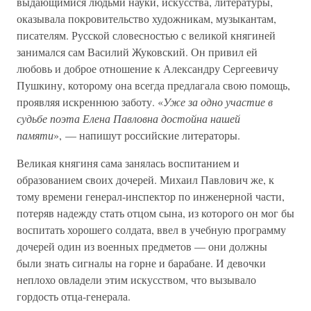
выдающимися людьми науки, искусства, литературы,
оказывала покровительство художникам, музыкантам,
писателям. Русской словесностью с великой княгиней
занимался сам Василий Жуковский. Он привил ей
любовь и доброе отношение к Александру Сергеевичу
Пушкину, которому она всегда предлагала свою помощь,
проявляя искреннюю заботу. «
Уже за одно участие в
судьбе поэта Елена Павловна достойна нашей
памяти
», — напишут российские литераторы.
Великая княгиня сама занялась воспитанием и
образованием своих дочерей. Михаил Павлович же, к
тому времени генерал-инспектор по инженерной части,
потеряв надежду стать отцом сына, из которого он мог бы
воспитать хорошего солдата, ввел в учебную программу
дочерей один из военных предметов — они должны
были знать сигналы на горне и барабане. И девочки
неплохо овладели этим искусством, что вызывало
гордость отца-генерала.