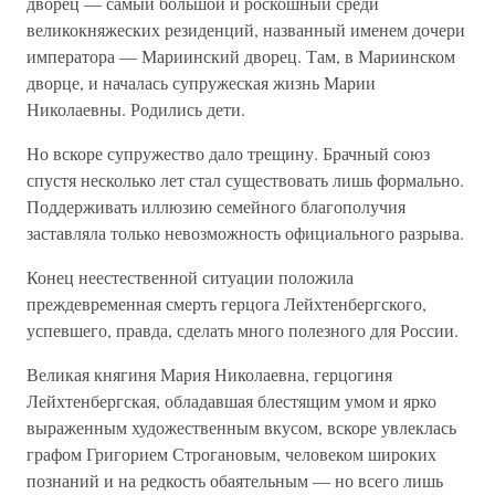
дворец — самый большой и роскошный среди
великокняжеских резиденций, названный именем дочери
императора — Мариинский дворец. Там, в Мариинском
дворце, и началась супружеская жизнь Марии
Николаевны. Родились дети.
Но вскоре супружество дало трещину. Брачный союз
спустя несколько лет стал существовать лишь формально.
Поддерживать иллюзию семейного благополучия
заставляла только невозможность официального разрыва.
Конец неестественной ситуации положила
преждевременная смерть герцога Лейхтенбергского,
успевшего, правда, сделать много полезного для России.
Великая княгиня Мария Николаевна, герцогиня
Лейхтенбергская, обладавшая блестящим умом и ярко
выраженным художественным вкусом, вскоре увлеклась
графом Григорием Строгановым, человеком широких
познаний и на редкость обаятельным — но всего лишь