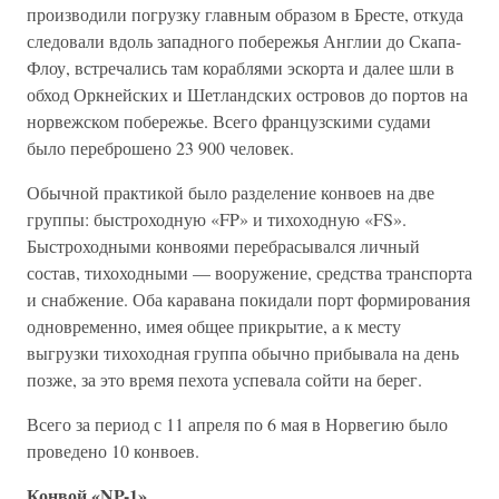
производили погрузку главным образом в Бресте, откуда
следовали вдоль западного побережья Англии до Скапа-
Флоу, встречались там кораблями эскорта и далее шли в
обход Оркнейских и Шетландских островов до портов на
норвежском побережье. Всего французскими судами
было переброшено 23 900 человек.
Обычной практикой было разделение конвоев на две
группы: быстроходную «FP» и тихоходную «FS».
Быстроходными конвоями перебрасывался личный
состав, тихоходными — вооружение, средства транспорта
и снабжение. Оба каравана покидали порт формирования
одновременно, имея общее прикрытие, а к месту
выгрузки тихоходная группа обычно прибывала на день
позже, за это время пехота успевала сойти на берег.
Всего за период с 11 апреля по 6 мая в Норвегию было
проведено 10 конвоев.
Конвой «NP-1»