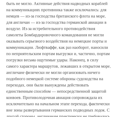
быть не могло. Активные действия надводных кораблей
на коммуникациях противника также исключались: для
немцев — из-за господства британского флота на море,
для англичан — из-за господства германской авиации в
воздухе. Из-за истребительного противодействия
самолеты Бомбардировочного командования не могли
оказывать серьезного воздействия на немецкие порты и
коммуникации. Люфтваффе, как раз наоборот, наносили
по неприятельским портам выгрузки и, частично, портам
погрузки весьма ощутимые удары. Наконец, в силу
самого характера маршрутов, лежавших в открытом море,
англичане физически не могли организовать ничего
подобного немецкой системе обороны судоходства на
переходах, они были вынуждены действовать
единственным способом — непосредственной защитой
конвоев. Противолодочная авиация сопровождала их
исключительно на начальном этапе перехода, фактически
вне зоны развертывания германских подводных лодок. С
другой стороны, англичанам практически не требовалось