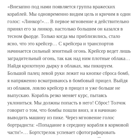
«Внезапно под нами появляется группа вражеских
кораблей. Мы одновременно видим цель и кричим в один
голос: «Линкор!»… В первое мгновение я действительно
принял его за линкор, настолько большим он казался в
тесном фьорде. Только когда мы приблизились, стало
ясно, что это крейсер… С крейсера и транспортов
начинается сильный зенитный огонь. Крейсер ведет лишь
заградительный огонь, так как над ним плотные облака…
Найдя крохотную дырку в облаках, мы пикируем.
Большой палец левой руки лежит на кнопке сброса бомб,
я напряженно всматриваюсь в бомбовый прицел. Выйдя
из облаков, ловлю крейсер в прицел и уже больше не
выпускаю. Корабль резко меняет курс, пытаясь
уклониться. Мы должны попасть в него! Сброс! Толчок
говорит о том, что бомбы пошли вниз, и я начинаю
выводить машину из пике. Через мгновение голос
бортрадиста: «Попадание в середину корабля в кормовой
части!»… Бортстрелок успевает сфотографировать