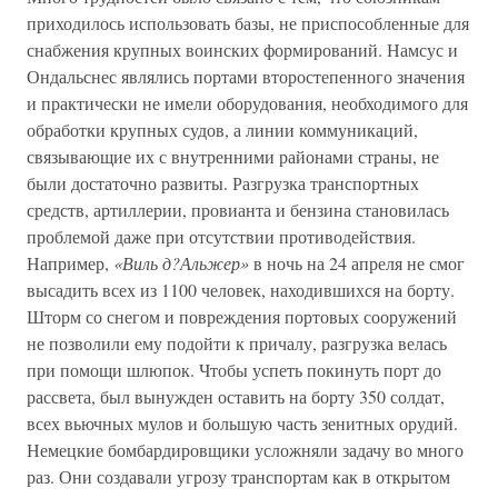
приходилось использовать базы, не приспособленные для
снабжения крупных воинских формирований. Намсус и
Ондальснес являлись портами второстепенного значения
и практически не имели оборудования, необходимого для
обработки крупных судов, а линии коммуникаций,
связывающие их с внутренними районами страны, не
были достаточно развиты. Разгрузка транспортных
средств, артиллерии, провианта и бензина становилась
проблемой даже при отсутствии противодействия.
Например,
«Виль д?Альжер»
в ночь на 24 апреля не смог
высадить всех из 1100 человек, находившихся на борту.
Шторм со снегом и повреждения портовых сооружений
не позволили ему подойти к причалу, разгрузка велась
при помощи шлюпок. Чтобы успеть покинуть порт до
рассвета, был вынужден оставить на борту 350 солдат,
всех вьючных мулов и большую часть зенитных орудий.
Немецкие бомбардировщики усложняли задачу во много
раз. Они создавали угрозу транспортам как в открытом