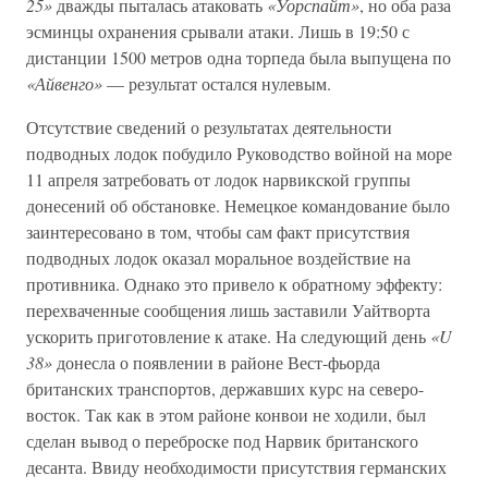
25»
дважды пыталась атаковать
«Уорспайт»
, но оба раза
эсминцы охранения срывали атаки. Лишь в 19:50 с
дистанции 1500 метров одна торпеда была выпущена по
«Айвенго»
— результат остался нулевым.
Отсутствие сведений о результатах деятельности
подводных лодок побудило Руководство войной на море
11 апреля затребовать от лодок нарвикской группы
донесений об обстановке. Немецкое командование было
заинтересовано в том, чтобы сам факт присутствия
подводных лодок оказал моральное воздействие на
противника. Однако это привело к обратному эффекту:
перехваченные сообщения лишь заставили Уайтворта
ускорить приготовление к атаке. На следующий день
«U
38»
донесла о появлении в районе Вест-фьорда
британских транспортов, державших курс на северо-
восток. Так как в этом районе конвои не ходили, был
сделан вывод о переброске под Нарвик британского
десанта. Ввиду необходимости присутствия германских