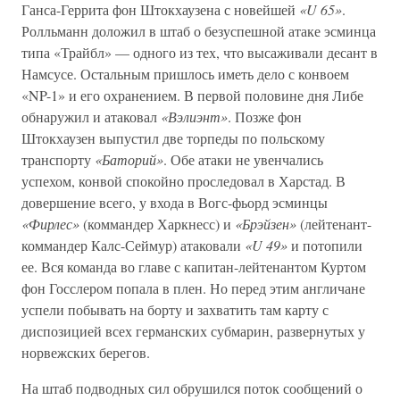
Ганса-Геррита фон Штокхаузена с новейшей
«U 65»
.
Ролльманн доложил в штаб о безуспешной атаке эсминца
типа «Трайбл» — одного из тех, что высаживали десант в
Намсусе. Остальным пришлось иметь дело с конвоем
«NP-1» и его охранением. В первой половине дня Либе
обнаружил и атаковал
«Вэлиэнт»
. Позже фон
Штокхаузен выпустил две торпеды по польскому
транспорту
«Баторий»
. Обе атаки не увенчались
успехом, конвой спокойно проследовал в Харстад. В
довершение всего, у входа в Вогс-фьорд эсминцы
«Фирлес»
(коммандер Харкнесс) и
«Брэйзен»
(лейтенант-
коммандер Калс-Сеймур) атаковали
«U 49»
и потопили
ее. Вся команда во главе с капитан-лейтенантом Куртом
фон Госслером попала в плен. Но перед этим англичане
успели побывать на борту и захватить там карту с
диспозицией всех германских субмарин, развернутых у
норвежских берегов.
На штаб подводных сил обрушился поток сообщений о