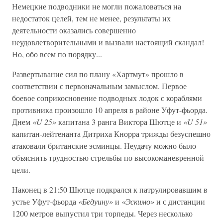
Немецкие подводники не могли пожаловаться на
недостаток целей, тем не менее, результаты их
деятельности оказались совершенно
неудовлетворительными и вызвали настоящий скандал!
Но, обо всем по порядку...
Развертывание сил по плану «Хартмут» прошло в
соответствии с первоначальным замыслом. Первое
боевое соприкосновение подводных лодок с кораблями
противника произошло 10 апреля в районе Уфут-фьорда.
Днем
«U 25»
капитана 3 ранга Виктора Шютце и
«U 51»
капитан-лейтенанта Дитриха Кнорра трижды безуспешно
атаковали британские эсминцы. Неудачу можно было
объяснить трудностью стрельбы по высокоманевренной
цели.
Наконец в 21:50 Шютце подкрался к патрулировавшим в
устье Уфут-фьорда
«Бедуину»
и
«Эскимо»
и с дистанции
1200 метров выпустил три торпеды. Через несколько