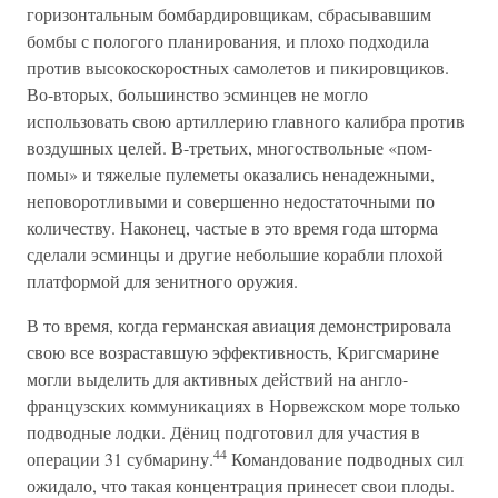
горизонтальным бомбардировщикам, сбрасывавшим
бомбы с пологого планирования, и плохо подходила
против высокоскоростных самолетов и пикировщиков.
Во-вторых, большинство эсминцев не могло
использовать свою артиллерию главного калибра против
воздушных целей. В-третьих, многоствольные «пом-
помы» и тяжелые пулеметы оказались ненадежными,
неповоротливыми и совершенно недостаточными по
количеству. Наконец, частые в это время года шторма
сделали эсминцы и другие небольшие корабли плохой
платформой для зенитного оружия.
В то время, когда германская авиация демонстрировала
свою все возраставшую эффективность, Кригсмарине
могли выделить для активных действий на англо-
французских коммуникациях в Норвежском море только
подводные лодки. Дёниц подготовил для участия в
44
операции 31 субмарину.
Командование подводных сил
ожидало, что такая концентрация принесет свои плоды.