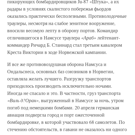
пикирующих бомбардировщиков Ju-87 «Штука», а их
радары в условиях скалистого побережья фьордов
оказались практически бесполезными. Противолодочные
траулеры, несмотря на слабое зенитное вооружение,
вносили весомую лепту в оборону портов. Командир
отличившегося в Намсусе траулера
«Араб»
лейтенант-
коммандер Ричард Б. Станнард стал третьим кавалером
Креста Виктории в ходе Норвежской кампании.
И все же противовоздушная оборона Намсуса и
Ондальснеса, основных баз союзников в Норвегии,
оставляла желать лучшего. Разгрузку транспортов
приходилось производить исключительно ночами.
Иногда не спасало и это. В частности, груз транспорта
«Виль д?Оран»
, выгруженный в Намсусе за ночь, утром
погиб под немецкими бомбами. 20 апреля германская
авиация подвергла город и порт ожесточенной
бомбардировке, в которой участвовало 68 самолетов. По
стечению обстоятельств, в гавани не оказалось ни одного