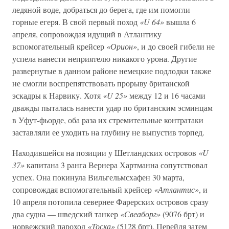
ледяной воде, добраться до берега, где им помогли
горные егеря. В свой первый поход
«U 64»
вышла 6
апреля, сопровождая идущий в Атлантику
вспомогательный крейсер
«Орион»
, и до своей гибели не
успела нанести неприятелю никакого урона. Другие
развернутые в данном районе немецкие подлодки также
не смогли воспрепятствовать прорыву британской
эскадры к Нарвику. Хотя
«U 25»
между 12 и 16 часами
дважды пыталась нанести удар по британским эсминцам
в Уфут-фьорде, оба раза их стремительные контратаки
заставляли ее уходить на глубину не выпустив торпед.
Находившейся на позиции у Шетландских островов
«U
37»
капитана 3 ранга Вернера Хартманна сопутствовал
успех. Она покинула Вильгельмсхафен 30 марта,
сопровождая вспомогательный крейсер
«Атлантис»
, и
10 апреля потопила севернее Фарерских островов сразу
два судна — шведский танкер
«Свеаборг»
(9076 брт) и
норвежский пароход
«Тоска»
(5128 брт). Перейдя затем