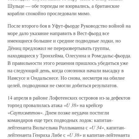
Шульце — обе торпеды не взорвались, а британские
корабли спокойно проследовали мимо.
После второго боя в Уфут-фьорде Руководство войной на
море дало указание направить в Вест-фьорд все
имеющиеся большие и средние подводные лодки, но
Дёниц предложил не переразвертывать группы,
находящиеся у Тронхейма, Олесунна и Ромсдальс-фьорда.
В правильности этого решения пришлось убедиться уже
на следующий день, когда союзники начали высадку в
Намсусе и Ондальснесе. Но снова, несмотря на обилие
целей, подводники не смогли добиться результатов.
14 апреля в районе Лофотенских островов из-за дефектов
торпед провалилась атака
«U 38»
на крейсер
«Саутхэмптон»
. Днем позже неудачи постигли
командиров еще трех подводных лодок: капитан-
лейтенанта Вильгельма Ролльманна с
«U 34»
, капитан-
лейтенанта Генриха Либе с
«U 38»
и капитан-лейтенанта