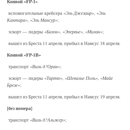
Конвой «FP-1»
вспомогательные крейсера
«Эль Джезаир», «Эль
Кантара», «Эль Мансур»
;
эскорт — лидеры
«Бизон», «Эпервье», «Милан»
;
вышел из Бреста 11 апреля, прибыл в Намсус 18 апреля.
Конвой «FP-1В»
транспорт
«Виль д?Оран»
;
эскорт — лидеры
«Тартю», «Шевалье Поль», «Майе
Брезе»
;
вышел из Бреста 11 апреля, прибыл в Намсус 19 апреля.
[без номера]
транспорт
«Виль д?Альжер»
;