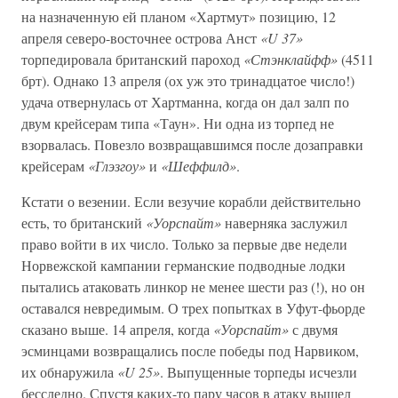
на назначенную ей планом «Хартмут» позицию, 12
апреля северо-восточнее острова Анст
«U 37»
торпедировала британский пароход
«Стэнклайфф»
(4511
брт). Однако 13 апреля (ох уж это тринадцатое число!)
удача отвернулась от Хартманна, когда он дал залп по
двум крейсерам типа «Таун». Ни одна из торпед не
взорвалась. Повезло возвращавшимся после дозаправки
крейсерам
«Глэзгоу»
и
«Шеффилд»
.
Кстати о везении. Если везучие корабли действительно
есть, то британский
«Уорспайт»
наверняка заслужил
право войти в их число. Только за первые две недели
Норвежской кампании германские подводные лодки
пытались атаковать линкор не менее шести раз (!), но он
оставался невредимым. О трех попытках в Уфут-фьорде
сказано выше. 14 апреля, когда
«Уорспайт»
с двумя
эсминцами возвращались после победы под Нарвиком,
их обнаружила
«U 25»
. Выпущенные торпеды исчезли
бесследно. Спустя каких-то пару часов в атаку вышел