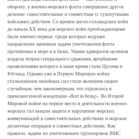
оборону, у военно-морского флота совершенно другое
деление: самостоятельные и совместные (с сухопутными
войсками) действия. Со времен англо-голландских войн
до начала XX века для морских войн преобладающими
были именно первые, среди которых ведущее
направление занимали задачи уничтожения флота
противника в море и в базах. Умами адмиралов целиком
владела теория генерального сражения, ярчайшими
проявлениями которого в наше время стали Цусима и
Ютланд. Однако уже в Первую Мировую войну
столкновения линейных сил стали явлением скорее
случайным, чем закономерным, что отразилось в
превознесенной концепции «fleet in being». Во Второй
Мировой войне на первое место в деятельности военно-
морских сил вышли защита и нарушение морских
коммуникаций в самостоятельных действиях и морские
десантные операции в совместных действиях. Как
правило, задачи по уничтожению группировок ВМС