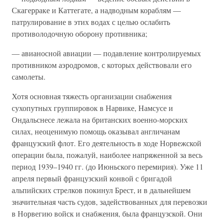
Скагерраке и Каттегате, а надводным кораблям —
патрулирование в этих водах с целью ослабить
противолодочную оборону противника;
— авианосной авиации — подавление контролируемых
противником аэродромов, с которых действовали его
самолеты.
Хотя основная тяжесть организации снабжения
сухопутных группировок в Нарвике, Намсусе и
Ондальснесе лежала на британских военно-морских
силах, неоценимую помощь оказывал англичанам
французский флот. Его деятельность в ходе Норвежской
операции была, пожалуй, наиболее напряженной за весь
период 1939–1940 гг. (до Июньского перемирия). Уже 11
апреля первый французский конвой с бригадой
альпийских стрелков покинул Брест, и в дальнейшем
значительная часть судов, задействованных для перевозки
в Норвегию войск и снабжения, была французской. Они