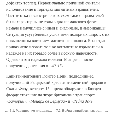
дефектах торпед. Первоначально причиной считали
использование в торпедах магнитных взрывателей.
Частые отказы электрических схем таких взрывателей
были характерны не только для германского флота,
немало намучились с ними и англичане, и американцы.
Ситуация усугублялась условиями полярных широт, с их
повышенным влиянием магнитного полюса. Был отдан
приказ использовать только контактные взрыватели в
надежде на их гораздо более высокую надежность.
Однако и эти надежды исчезли 16 апреля, после
получения донесения от
«U 47»
.
Капитан-лейтенант Гюнтер Прин, подводник-ас,
получивший Рыцарский крест за знаменитый прорыв в
Скапа-Флоу, вечером 15 апреля обнаружил в Бюгден-
фьорде стоявшие на якоре британские транспорта.
«Баторий», «Монарх ов Бермуда»
и
«Рейна дель
Пасифико»
производили выгрузку войск. В 22:47 Прин
←
→
6.1. Расширение плацдармов
7.2. Война в прибрежных водах
выпустил из подводного положения с дистанции от 750