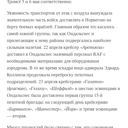
Тромсё 5 и 6 мая соответственно.
Уязвимость транспортов от атак с воздуха вынуждала
значительную часть войск доставлять в Норвегию на
борту боевых кораблей. Главным образом это касалось
самой южной группы, так как Ондальснес и
прилегающие к нему районы подвергались наиболее
сильным налетам. 22 апреля крейсер
«Аретьюза»
доставил в Ондальснес наземный персонал RAF с
необходимыми материалами для оборудования
аэродрома. В то же время эскадра вице-адмирала Эдвард-
Коллинза продолжала переброску пехотных
подразделений. 23 апреля крейсерами
«Галатеа»
(флагман),
«Глэзгоу», «Шеффилд»
и шестью эсминцами в
Ондальснес была доставлена первая группа 15-й
пехотной бригады; на следующий день крейсерами
«Бирмингем», «Манчестер», «Йорк»
и тремя эсминцами
— вторая.
Много трудностей было связано с тем, что союзникам