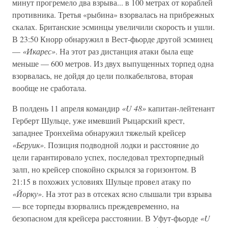
минут прогремело два взрыва... в 100 метрах от кораблей
противника. Третья «рыбина» взорвалась на прибрежных
скалах. Британские эсминцы увеличили скорость и ушли.
В 23:50 Кнорр обнаружил в Вест-фьорде другой эсминец
—
«Икарес»
. На этот раз дистанция атаки была еще
меньше — 600 метров. Из двух выпущенных торпед одна
взорвалась, не дойдя до цели полкабельтова, вторая
вообще не сработала.
В полдень 11 апреля командир
«U 48»
капитан-лейтенант
Герберт Шульце, уже имевший Рыцарский крест,
западнее Тронхейма обнаружил тяжелый крейсер
«Беруик»
. Позиция подводной лодки и расстояние до
цели гарантировало успех, последовал трехторпедный
залп, но крейсер спокойно скрылся за горизонтом. В
21:15 в похожих условиях Шульце провел атаку по
«Йорку»
. На этот раз в отсеках ясно слышали три взрыва
— все торпеды взорвались преждевременно, на
безопасном для крейсера расстоянии. В Уфут-фьорде
«U