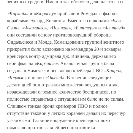
зенитных средств. Именно так обстояло дело на этот раз.
«Карлайл»
и
«Кюрасау»
прибыли в Ромсдальс-фьорд с
кораблями Эдвард-Коллинза. Вместе со шлюпами
«Блэк
Суон», «Фламинго», «Пеликан», «Биттерн»
и
«Флитвуд»
они составили основу противовоздушной обороны
Ондальснеса и Молде. Командование группой зенитного
прикрытия было возложено на командира 20-й эскадры
крейсеров контр-адмирала Дж. Вивиена, державшего
свой флаг на
«Карлайле»
. Аналогичная группа была
создана в Намсусе: в нее вошли крейсера ПВО
«Каиро»,
«Кёрлью»
и шлюп
«Оклэнд»
. В течение следующих
десяти дней они отразили множество воздушных атак,
израсходовали огромное количество боеприпасов, но
полностью справиться с ситуацией им было не по силам.
Слишком тонкая броня крейсеров ПВО и полное
отсутствие таковой у легких кораблей делали их чересчур
уязвимыми. Главное вооружение крейсеров плохо
помогало против главнейшего противника —