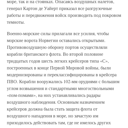
море, так и на стоянках. Опасаясь воздушных налетов,
генерал Картон де Уайерт приказал все разгрузочные
работы и передвижения войск производить под покровом
темноты.
Военно-морские силы прилагали все усилия, чтобы
морские ворота Норвегии оставались открытыми.
Противовоздушную оборону портов осуществляли
корабли британского флота. Во второй половине
тридцатых годов шесть легких крейсеров типа «С»,
построенных в конце Первой Мировой войны, были
модернизированы и переклассифицированы в крейсера
ПВО. Корабли вооружались 102-мм орудиями с большим
углом возвышения и стандартными многоствольными
«пом-помами», на них устанавливались радары
воздушного наблюдения. Основным назначением
крейсеров должна была стать защита флота от
воздушного нападения в море, но зачастую им
приходилось действовать там, где не имелось других