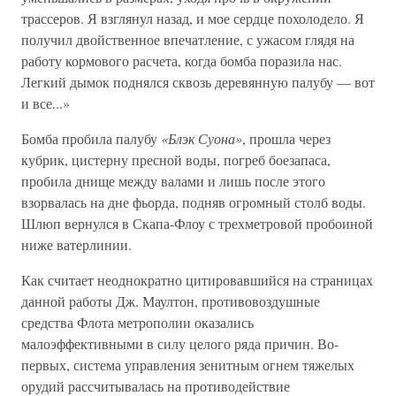
трассеров. Я взглянул назад, и мое сердце похолодело. Я
получил двойственное впечатление, с ужасом глядя на
работу кормового расчета, когда бомба поразила нас.
Легкий дымок поднялся сквозь деревянную палубу — вот
и все...»
Бомба пробила палубу
«Блэк Суона»
, прошла через
кубрик, цистерну пресной воды, погреб боезапаса,
пробила днище между валами и лишь после этого
взорвалась на дне фьорда, подняв огромный столб воды.
Шлюп вернулся в Скапа-Флоу с трехметровой пробоиной
ниже ватерлинии.
Как считает неоднократно цитировавшийся на страницах
данной работы Дж. Маултон, противовоздушные
средства Флота метрополии оказались
малоэффективными в силу целого ряда причин. Во-
первых, система управления зенитным огнем тяжелых
орудий рассчитывалась на противодействие