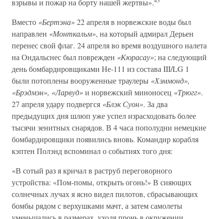
43
взрывы и пожар на борту нашей жертвы».
Вместо
«Бертэна»
22 апреля в норвежские воды был
направлен
«Монткальм»
, на который адмирал Дерьен
перенес свой флаг. 24 апреля во время воздушного налета
на Ондальснес был поврежден
«Кюрасау»
; на следующий
день бомбардировщиками Не-111 из состава III/LG 1
были потоплены вооруженные траулеры
«Хэммонд»,
«Брэдмэн», «Ларвуд»
и норвежский миноносец
«Трюгг»
.
27 апреля удару подвергся
«Блэк Суон»
. За два
предыдущих дня шлюп уже успел израсходовать более
тысячи зенитных снарядов. В 4 часа пополудни немецкие
бомбардировщики появились вновь. Командир корабля
кэптен Полэнд вспоминал о событиях того дня:
«В сотый раз я кричал в раструб переговорного
устройства: «Пом-помы, открыть огонь!» В сияющих
солнечных лучах я ясно видел пилотов, сбрасывающих
бомбы рядом с верхушками мачт, а затем самолеты
уменьшались в размерах, уходя прочь в окружении