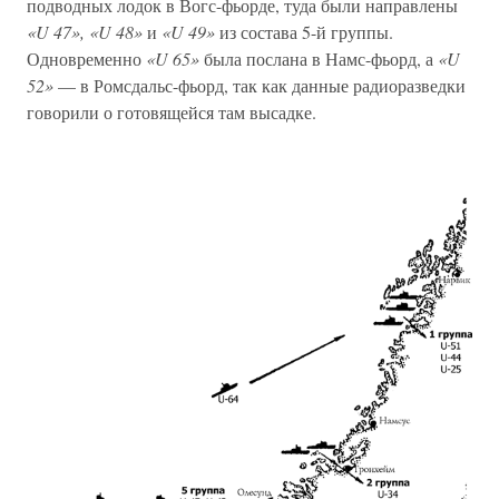
подводных лодок в Вогс-фьорде, туда были направлены
«U 47», «U 48»
и
«U 49»
из состава 5-й группы.
Одновременно
«U 65»
была послана в Намс-фьорд, а
«U
52»
— в Ромсдальс-фьорд, так как данные радиоразведки
говорили о готовящейся там высадке.