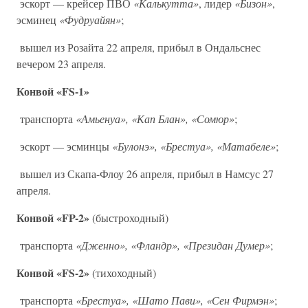
эскорт — крейсер ПВО
«Калькутта»
, лидер
«Бизон»
,
эсминец
«Фудруайян»
;
вышел из Розайта 22 апреля, прибыл в Ондальснес
вечером 23 апреля.
Конвой «FS-1»
транспорта
«Амьенуа», «Кап Блан», «Сомюр»
;
эскорт — эсминцы
«Булонэ», «Брестуа», «Матабеле»
;
вышел из Скапа-Флоу 26 апреля, прибыл в Намсус 27
апреля.
Конвой «FP-2»
(быстроходный)
транспорта
«Дженно», «Фландр», «Президан Думер»
;
Конвой «FS-2»
(тихоходный)
транспорта
«Брестуа», «Шато Пави», «Сен Фирмэн»
;