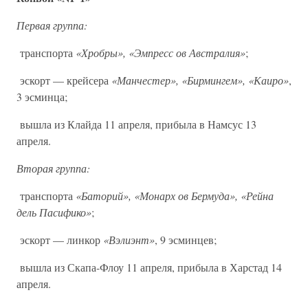
Первая группа:
транспорта
«Хробры», «Эмпресс ов Австралия»
;
эскорт — крейсера
«Манчестер», «Бирмингем», «Каиро»
,
3 эсминца;
вышла из Клайда 11 апреля, прибыла в Намсус 13
апреля.
Вторая группа:
транспорта
«Баторий», «Монарх ов Бермуда», «Рейна
дель Пасифико»
;
эскорт — линкор
«Вэлиэнт»
, 9 эсминцев;
вышла из Скапа-Флоу 11 апреля, прибыла в Харстад 14
апреля.