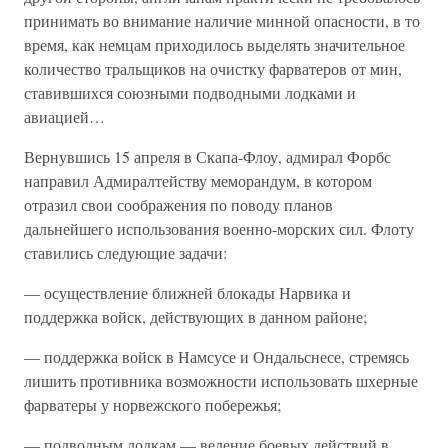
принимать во внимание наличие минной опасности, в то
время, как немцам приходилось выделять значительное
количество тральщиков на очистку фарватеров от мин,
ставившихся союзными подводными лодками и
авиацией…
Вернувшись 15 апреля в Скапа-Флоу, адмирал Форбс
направил Адмиралтейству меморандум, в котором
отразил свои соображения по поводу планов
дальнейшего использования военно-морских сил. Флоту
ставились следующие задачи:
— осуществление ближней блокады Нарвика и
поддержка войск, действующих в данном районе;
— поддержка войск в Намсусе и Ондальснесе, стремясь
лишить противника возможности использовать шхерные
фарватеры у норвежского побережья;
— подводным лодкам — ведение боевых действий в