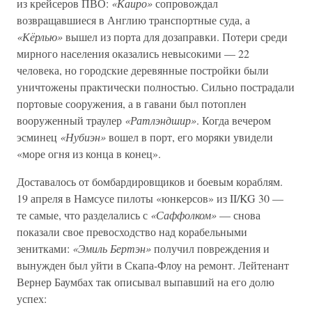
из крейсеров ПВО:
«Каиро»
сопровождал
возвращавшиеся в Англию транспортные суда, а
«Кёрлью»
вышел из порта для дозаправки. Потери среди
мирного населения оказались невысокими — 22
человека, но городские деревянные постройки были
уничтожены практически полностью. Сильно пострадали
портовые сооружения, а в гавани был потоплен
вооруженный траулер
«Ратлэндшир»
. Когда вечером
эсминец
«Нубиэн»
вошел в порт, его моряки увидели
«море огня из конца в конец».
Доставалось от бомбардировщиков и боевым кораблям.
19 апреля в Намсусе пилоты «юнкерсов» из II/KG 30 —
те самые, что разделались с
«Саффолком»
— снова
показали свое превосходство над корабельными
зенитками:
«Эмиль Бертэн»
получил повреждения и
вынужден был уйти в Скапа-Флоу на ремонт. Лейтенант
Вернер Баумбах так описывал выпавший на его долю
успех: