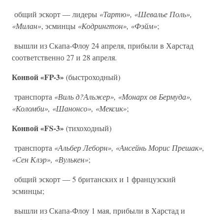
общий эскорт — лидеры
«Тартю», «Шевалье Поль»,
«Милан»
, эсминцы
«Кодрингтон», «Фэйм»
;
вышли из Скапа-Флоу 24 апреля, прибыли в Харстад
соответственно 27 и 28 апреля.
Конвой «FP-3»
(быстроходный)
транспорта
«Виль д?Альжер», «Монарх ов Бермуда»,
«Коломби», «Шанонсо», «Мексик»
;
Конвой «FS-3»
(тихоходный)
транспорта
«Альбер Леборн», «Ансейнь Морис Прешак»,
«Сен Клэр», «Вулькен»
;
общий эскорт — 5 британских и 1 французский
эсминцы;
вышли из Скапа-Флоу 1 мая, прибыли в Харстад и