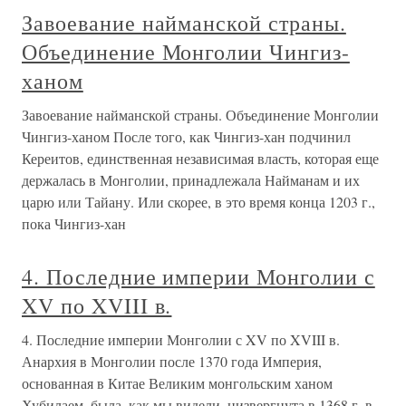
Завоевание найманской страны.
Объединение Монголии Чингиз-
ханом
Завоевание найманской страны. Объединение Монголии
Чингиз-ханом После того, как Чингиз-хан подчинил
Кереитов, единственная независимая власть, которая еще
держалась в Монголии, принадлежала Найманам и их
царю или Тайану. Или скорее, в это время конца 1203 г.,
пока Чингиз-хан
4. Последние империи Монголии с
XV по XVIII в.
4. Последние империи Монголии с XV по XVIII в.
Анархия в Монголии после 1370 года Империя,
основанная в Китае Великим монгольским ханом
Хубилаем, была, как мы видели, низвергнута в 1368 г. в