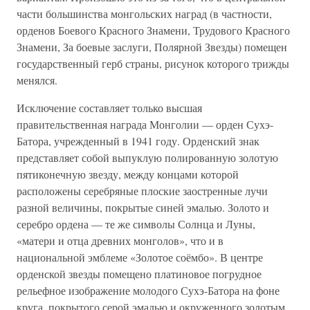
части большинства монгольских наград (в частности,
орденов Боевого Красного Знамени, Трудового Красного
Знамени, За боевые заслуги, Полярной Звезды) помещен
государственный герб страны, рисунок которого трижды
менялся.
Исключение составляет только высшая
правительственная награда Монголии — орден Сухэ-
Батора, учрежденный в 1941 году. Орденский знак
представляет собой выпуклую полированную золотую
пятиконечную звезду, между концами которой
расположены серебряные плоские заостренные лучи
разной величины, покрытые синей эмалью. Золото и
серебро ордена — те же символы Солнца и Луны,
«матери и отца древних монголов», что и в
национальной эмблеме «Золотое соёмбо». В центре
орденской звезды помещено платиновое погрудное
рельефное изображение молодого Сухэ-Батора на фоне
круга, покрытого серой эмалью и окруженного золотым