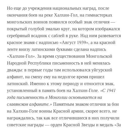
Но еще до учреждения национальных наград, после
окончания боев на реке Халхин-Гол, на гимнастерках
монгольских воинов появился особый знак отличия —
покрытый голубой эмалью круг, на котором изображался
серебряный всадник с саблей в руке. Над ним развевается
красное знамя с надписью «Август 1939», а на красной
ленте внизу латинскими буквами сделана надпись
«Халхин-Гол». За время существования Монгольской
Народной Республики письменность в ней менялась
дважды: в первые годы там использовался уйгурский
алфавит, на смену ему на недолгое время пришел
латинский. Именно к этому периоду и относится знак,
установленный в память боев на Халхин-Голе.
«С 1941
года письменность в Монголии основывается на
славянском алфавите.»
Памятным знаком отличия за бои
на Халхин-Голе воины Красной армии, скорее всего, не
награждались, так как все отличившиеся в них получили
советские награды — орден Красной Звезды и медаль «За