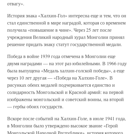
отвагу».
История знака «Халхин-Гол» интересна еще и тем, что он
стал единственной в мире наградой, которая со временем
получила «повышение в чине». Через 25 лет после
учреждения Великий народный хурал Монголии принял
решение придать знаку статут государственной медали.
Победа в войне 1939 года отмечена в Монголии еще
двумя наградами — на этот раз юбилейными. В 1966 году
была выпущена «Медаль халхин-голской победы», а еще
через 10 лет другая — «Победа на Халхин-Голе». В
рисунках обеих медалей подчеркивается единство и
солидарность Монгольской и Красной армий: на первой
изображены монгольский и советский воины, на второй
— гербы обоих государств.
Вскоре после событий на Халхин-Голе, в июле 1941 года,
в Монголии было утверждено высокое звание «Герой
Монгольской Народной Республики», история которого