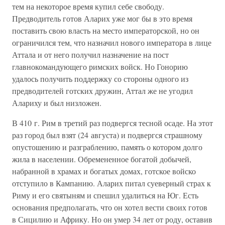
тем на некоторое время купил себе свободу.
Предводитель готов Аларих уже мог бы в это время
поставить свою власть на место императорской, но он
ограничился тем, что назначил нового императора в лице
Аттала и от него получил назначение на пост
главнокомандующего римских войск. Но Гонорию
удалось получить поддержку со стороны одного из
предводителей готских дружин, Аттал же не угодил
Алариху и был низложен.
В 410 г. Рим в третий раз подвергся тесной осаде. На этот
раз город был взят (24 августа) и подвергся страшному
опустошению и разграблению, память о котором долго
жила в населении. Обремененное богатой добычей,
набранной в храмах и богатых домах, готское войско
отступило в Кампанию. Аларих питал суеверный страх к
Риму и его святыням и спешил удалиться на Юг. Есть
основания предполагать, что он хотел вести своих готов
в Сицилию и Африку. Но он умер 34 лет от роду, оставив