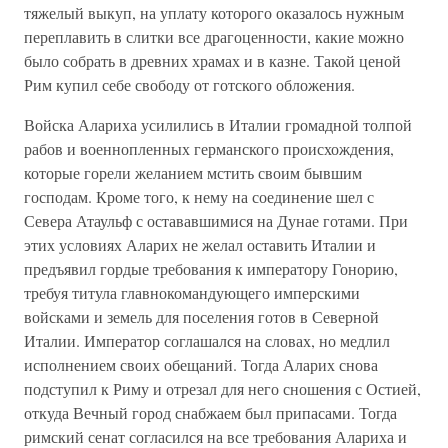
тяжелый выкуп, на уплату которого оказалось нужным
переплавить в слитки все драгоценности, какие можно
было собрать в древних храмах и в казне. Такой ценой
Рим купил себе свободу от готского обложения.
Войска Алариха усилились в Италии громадной толпой
рабов и военнопленных германского происхождения,
которые горели желанием мстить своим бывшим
господам. Кроме того, к нему на соединение шел с
Севера Атаульф с остававшимися на Дунае готами. При
этих условиях Аларих не желал оставить Италии и
предъявил гордые требования к императору Гонорию,
требуя титула главнокомандующего имперскими
войсками и земель для поселения готов в Северной
Италии. Император соглашался на словах, но медлил
исполнением своих обещаний. Тогда Аларих снова
подступил к Риму и отрезал для него сношения с Остией,
откуда Вечный город снабжаем был припасами. Тогда
римский сенат согласился на все требования Алариха и