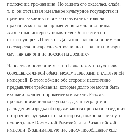
положение гражданина. Но защита его оказалась слаба,
т. к. он отстаивал идеальное культурное государство и
принцип законности, а его собеседник стоял на
практической почве применения закона и защищал
жизненные интересы обывателя. Он ответил на
страстную речь Приска: «Да, законы хороши, и римское
государство прекрасно устроено, но начальники вредят
ему, так как они не похожи на древних».
Ясно, что в половине V в. на Балканском полуострове
совершался живой обмен между варварами и культурной
империей. В этом обмене обе стороны настойчиво
предъявляли требования, которые долго не могли быть
взаимно поняты и применены к жизни. Рядом с
проявлениями полного упадка, дезинтеграции и
распадения изредка обнаруживаются признаки созидания
и строения фундамента, на котором должно возникнуть
новое здание Восточной Римской, или Византийской,
империи. В занимающую нас эпоху преобладают еще