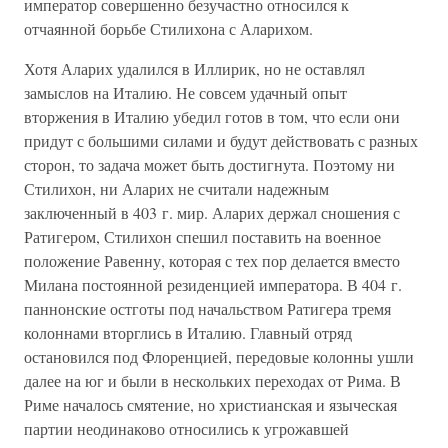
император совершенно безучастно относился к
отчаянной борьбе Стилихона с Аларихом.
Хотя Аларих удалился в Иллирик, но не оставлял
замыслов на Италию. Не совсем удачный опыт
вторжения в Италию убедил готов в том, что если они
придут с большими силами и будут действовать с разных
сторон, то задача может быть достигнута. Поэтому ни
Стилихон, ни Аларих не считали надежным
заключенный в 403 г. мир. Аларих держал сношения с
Ратигером, Стилихон спешил поставить на военное
положение Равенну, которая с тех пор делается вместо
Милана постоянной резиденцией императора. В 404 г.
паннонские остготы под начальством Ратигера тремя
колоннами вторглись в Италию. Главный отряд
остановился под Флоренцией, передовые колонны ушли
далее на юг и были в нескольких переходах от Рима. В
Риме началось смятение, но христианская и языческая
партии неодинаково относились к угрожавшей