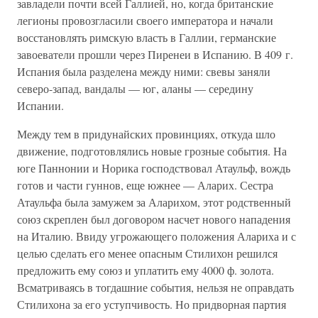
завладели почти всей Галлией, но, когда британские
легионы провозгласили своего императора и начали
восстановлять римскую власть в Галлии, германские
завоеватели прошли через Пиренеи в Испанию. В 409 г.
Испания была разделена между ними: свевы заняли
северо-запад, вандалы — юг, аланы — середину
Испании.
Между тем в придунайских провинциях, откуда шло
движение, подготовлялись новые грозные события. На
юге Паннонии и Норика господствовал Атаульф, вождь
готов и части гуннов, еще южнее — Аларих. Сестра
Атаульфа была замужем за Аларихом, этот родственный
союз скреплен был договором насчет нового нападения
на Италию. Ввиду угрожающего положения Алариха и с
целью сделать его менее опасным Стилихон решился
предложить ему союз и уплатить ему 4000 ф. золота.
Всматриваясь в тогдашние события, нельзя не оправдать
Стилихона за его уступчивость. Но придворная партия