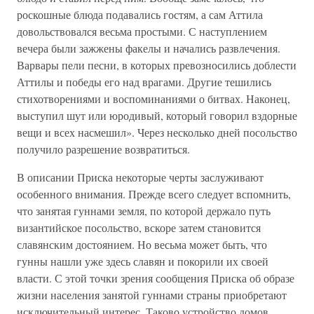
роскошные блюда подавались гостям, а сам Аттила
довольствовался весьма простыми. С наступлением
вечера были зажжены факелы и начались развлечения.
Варвары пели песни, в которых превозносились доблести
Аттилы и победы его над врагами. Другие тешились
стихотворениями и воспоминаниями о битвах. Наконец,
выступил шут или юродивый, который говорил вздорные
вещи и всех насмешил». Через несколько дней посольство
получило разрешение возвратиться.
В описании Приска некоторые черты заслуживают
особенного внимания. Прежде всего следует вспомнить,
что занятая гуннами земля, по которой держало путь
византийское посольство, вскоре затем становится
славянским достоянием. Но весьма может быть, что
гунны нашли уже здесь славян и покорили их своей
власти. С этой точки зрения сообщения Приска об образе
жизни населения занятой гуннами страны приобретают
исключительный интерес. Таково устройство домов,