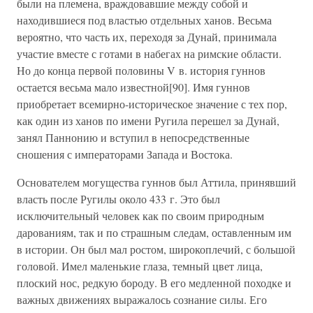
были на племена, враждовавшие между собой и
находившиеся под властью отдельных ханов. Весьма
вероятно, что часть их, переходя за Дунай, принимала
участие вместе с готами в набегах на римские области.
Но до конца первой половины V в. история гуннов
остается весьма мало известной[90]. Имя гуннов
приобретает всемирно-историческое значение с тех пор,
как один из ханов по имени Ругила перешел за Дунай,
занял Паннонию и вступил в непосредственные
сношения с императорами Запада и Востока.
Основателем могущества гуннов был Аттила, принявший
власть после Ругилы около 433 г. Это был
исключительный человек как по своим природным
дарованиям, так и по страшным следам, оставленным им
в истории. Он был мал ростом, широкоплечий, с большой
головой. Имел маленькие глаза, темный цвет лица,
плоский нос, редкую бороду. В его медленной походке и
важных движениях выражалось сознание силы. Его