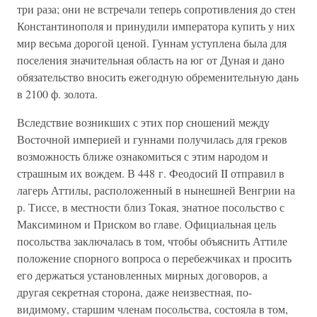
три раза; они не встречали теперь сопротивления до стен
Константинополя и принудили императора купить у них
мир весьма дорогой ценой. Гуннам уступлена была для
поселения значительная область на юг от Дуная и дано
обязательство вносить ежегодную обременительную дань
в 2100 ф. золота.
Вследствие возникших с этих пор сношений между
Восточной империей и гуннами получилась для греков
возможность ближе ознакомиться с этим народом и
страшным их вождем. В 448 г. Феодосий II отправил в
лагерь Аттилы, расположенный в нынешней Венгрии на
р. Тиссе, в местности близ Токая, знатное посольство с
Максимином и Приском во главе. Официальная цель
посольства заключалась в том, чтобы объяснить Аттиле
положение спорного вопроса о перебежчиках и просить
его держаться установленных мирных договоров, а
другая секретная сторона, даже неизвестная, по-
видимому, старшим членам посольства, состояла в том,