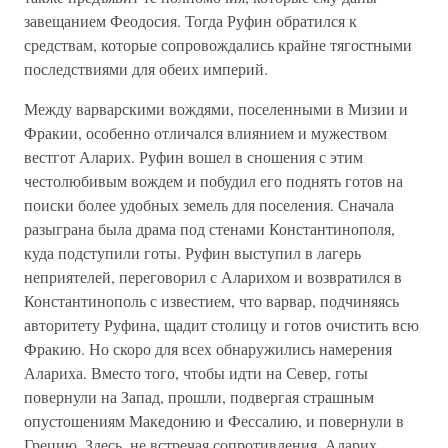
завещанием Феодосия. Тогда Руфин обратился к
средствам, которые сопровождались крайне тягостными
последствиями для обеих империй.
Между варварскими вождями, поселенными в Мизии и
Фракии, особенно отличался влиянием и мужеством
вестгот Аларих. Руфин вошел в сношения с этим
честолюбивым вождем и побудил его поднять готов на
поиски более удобных земель для поселения. Сначала
разыграна была драма под стенами Константинополя,
куда подступили готы. Руфин выступил в лагерь
неприятелей, переговорил с Аларихом и возвратился в
Константинополь с известием, что варвар, подчиняясь
авторитету Руфина, щадит столицу и готов очистить всю
Фракию. Но скоро для всех обнаружились намерения
Алариха. Вместо того, чтобы идти на Север, готы
повернули на Запад, прошли, подвергая страшным
опустошениям Македонию и Фессалию, и повернули в
Грецию. Здесь, не встречая сопротивления, Аларих