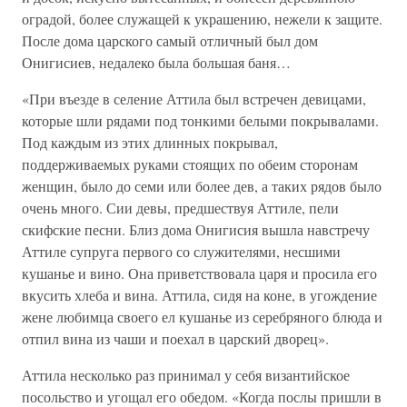
оградой, более служащей к украшению, нежели к защите.
После дома царского самый отличный был дом
Онигисиев, недалеко была большая баня…
«При въезде в селение Аттила был встречен девицами,
которые шли рядами под тонкими белыми покрывалами.
Под каждым из этих длинных покрывал,
поддерживаемых руками стоящих по обеим сторонам
женщин, было до семи или более дев, а таких рядов было
очень много. Сии девы, предшествуя Аттиле, пели
скифские песни. Близ дома Онигисия вышла навстречу
Аттиле супруга первого со служителями, несшими
кушанье и вино. Она приветствовала царя и просила его
вкусить хлеба и вина. Аттила, сидя на коне, в угождение
жене любимца своего ел кушанье из серебряного блюда и
отпил вина из чаши и поехал в царский дворец».
Аттила несколько раз принимал у себя византийское
посольство и угощал его обедом. «Когда послы пришли в