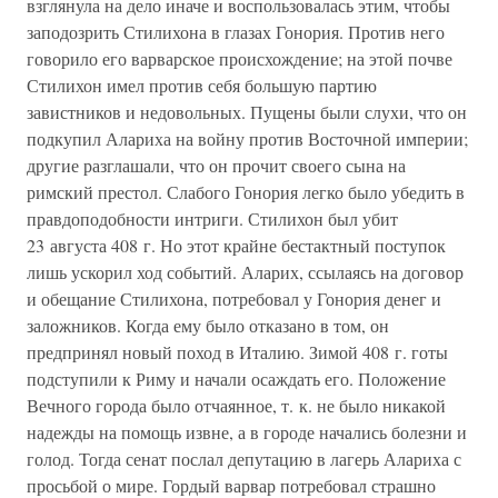
взглянула на дело иначе и воспользовалась этим, чтобы
заподозрить Стилихона в глазах Гонория. Против него
говорило его варварское происхождение; на этой почве
Стилихон имел против себя большую партию
завистников и недовольных. Пущены были слухи, что он
подкупил Алариха на войну против Восточной империи;
другие разглашали, что он прочит своего сына на
римский престол. Слабого Гонория легко было убедить в
правдоподобности интриги. Стилихон был убит
23 августа 408 г. Но этот крайне бестактный поступок
лишь ускорил ход событий. Аларих, ссылаясь на договор
и обещание Стилихона, потребовал у Гонория денег и
заложников. Когда ему было отказано в том, он
предпринял новый поход в Италию. Зимой 408 г. готы
подступили к Риму и начали осаждать его. Положение
Вечного города было отчаянное, т. к. не было никакой
надежды на помощь извне, а в городе начались болезни и
голод. Тогда сенат послал депутацию в лагерь Алариха с
просьбой о мире. Гордый варвар потребовал страшно