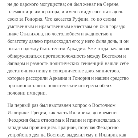
не до царского могущества; он был женат на Серене,
племяннице императора, и имел в виду сосватать дочь
свою за Гонория. Что касается Руфина, то по своим
умственным и нравственным качествам он был гораздо
ниже Стилихона, но честолюбием и жадностью к
богатству далеко превосходил его; у него была дочь, и он
питал надежду быть тестем Аркадия. Уже тогда начавшая
обнаруживаться противоположность между Востоком и
Западом и разность политических тенденций нашли себе
достаточную пищу в соперничестве двух министров,
которые рассорили Аркадия и Гонория и нашли средство
противопоставить политические интересы обеих
половин империи.
На первый раз был выставлен вопрос о Восточном
Иллирике. Греция, как часть Иллирика, до времени
Феодосия была относима к Италии и причислялась к
западным провинциям. Грациан, поручая Феодосию
устройство дел на Востоке, выделил ему и Иллирик как