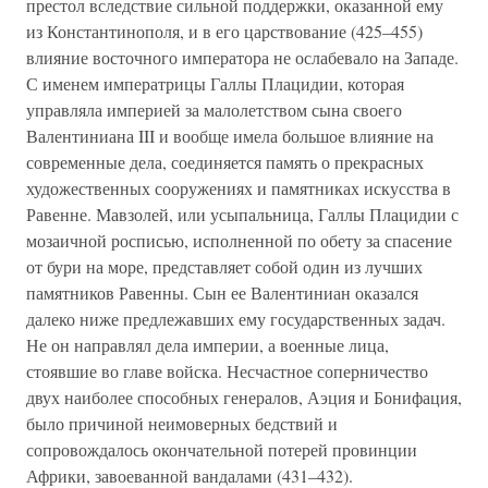
престол вследствие сильной поддержки, оказанной ему
из Константинополя, и в его царствование (425–455)
влияние восточного императора не ослабевало на Западе.
С именем императрицы Галлы Плацидии, которая
управляла империей за малолетством сына своего
Валентиниана III и вообще имела большое влияние на
современные дела, соединяется память о прекрасных
художественных сооружениях и памятниках искусства в
Равенне. Мавзолей, или усыпальница, Галлы Плацидии с
мозаичной росписью, исполненной по обету за спасение
от бури на море, представляет собой один из лучших
памятников Равенны. Сын ее Валентиниан оказался
далеко ниже предлежавших ему государственных задач.
Не он направлял дела империи, а военные лица,
стоявшие во главе войска. Несчастное соперничество
двух наиболее способных генералов, Аэция и Бонифация,
было причиной неимоверных бедствий и
сопровождалось окончательной потерей провинции
Африки, завоеванной вандалами (431–432).