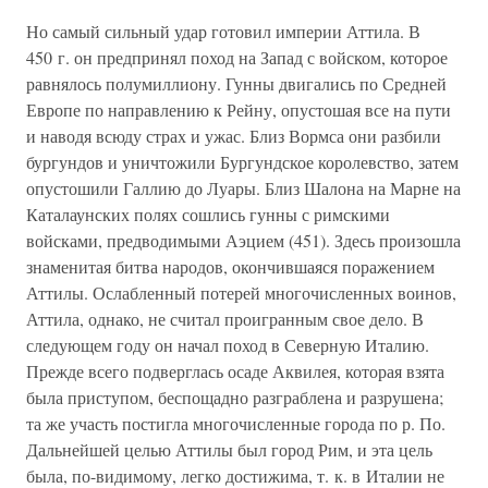
Но самый сильный удар готовил империи Аттила. В
450 г. он предпринял поход на Запад с войском, которое
равнялось полумиллиону. Гунны двигались по Средней
Европе по направлению к Рейну, опустошая все на пути
и наводя всюду страх и ужас. Близ Вормса они разбили
бургундов и уничтожили Бургундское королевство, затем
опустошили Галлию до Луары. Близ Шалона на Марне на
Каталаунских полях сошлись гунны с римскими
войсками, предводимыми Аэцием (451). Здесь произошла
знаменитая битва народов, окончившаяся поражением
Аттилы. Ослабленный потерей многочисленных воинов,
Аттила, однако, не считал проигранным свое дело. В
следующем году он начал поход в Северную Италию.
Прежде всего подверглась осаде Аквилея, которая взята
была приступом, беспощадно разграблена и разрушена;
та же участь постигла многочисленные города по р. По.
Дальнейшей целью Аттилы был город Рим, и эта цель
была, по-видимому, легко достижима, т. к. в Италии не