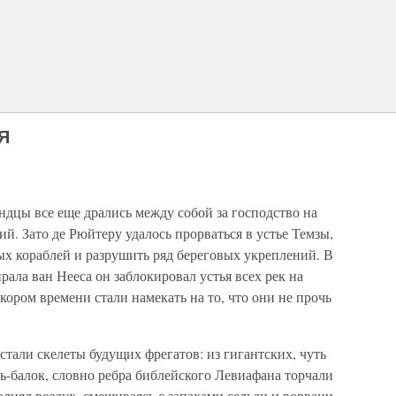
Я
ндцы все еще дрались между собой за господство на
ий. Зато де Рюйтеру удалось прорваться в устье Темзы,
ых кораблей и разрушить ряд береговых укреплений. В
рала ван Нееса он заблокировал устья всех рек на
кором времени стали намекать на то, что они не прочь
тали скелеты будущих фрегатов: из гигантских, чуть
ль-балок, словно ребра библейского Левиафана торчали
нял воздух, смешиваясь с запахами сельди и ворвани.