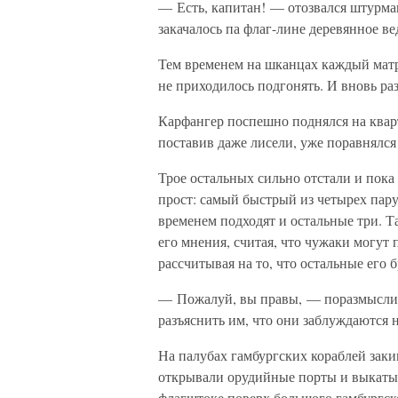
— Есть, капитан! — отозвался штурман,
закачалось па флаг-лине деревянное в
Тем временем на шканцах каждый матр
не приходилось подгонять. И вновь ра
Карфангер поспешно поднялся на кварт
поставив даже лисели, уже поравнял
Трое остальных сильно отстали и пока
прост: самый быстрый из четырех пару
временем подходят и остальные три. Т
его мнения, считая, что чужаки могут
рассчитывая на то, что остальные его б
— Пожалуй, вы правы, — поразмыслив,
разъяснить им, что они заблуждаются 
На палубах гамбургских кораблей заки
открывали орудийные порты и выкаты
флагштоке поверх большого гамбургск