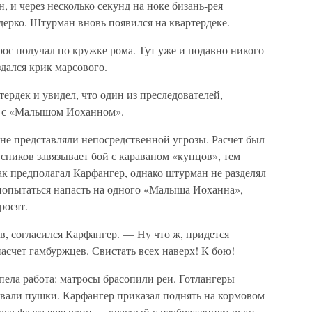
 и через несколько секунд на ноке бизань-рея
едерко. Штурман вновь появился на квартердеке.
ос получал по кружке рома. Тут уже и подавно никого
здался крик марсового.
ердек и увидел, что один из преследователей,
ся с «Малышом Иоханном».
 не представляли непосредственной угрозы. Расчет был
сников завязывает бой с караваном «купцов», тем
ак предполагал Карфангер, однако штурман не разделял
 попытаться напасть на одного «Малыша Иоханна»,
росят.
 согласился Карфангер. — Ну что ж, придется
насчет гамбуржцев. Свистать всех наверх! К бою!
пела работа: матросы брасопили реи. Готлангеры
вали пушки. Карфангер приказал поднять на кормовом
ого флага еще один — красный с изображением руки,