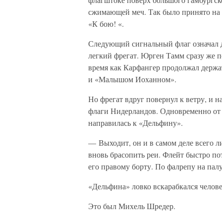
сжимающей меч. Так было принято на 
«К бою! «.
Следующий сигнальный флаг означал д
легкий фрегат. Юрген Тамм сразу же п
время как Карфангер продолжал держа
и «Малышом Иоханном».
Но фрегат вдруг повернул к ветру, и н
флаги Нидерландов. Одновременно от 
направилась к «Дельфину».
— Выходит, он и в самом деле всего 
вновь брасопить реи. Флейт быстро по
его правому борту. По фалрепу на пал
«Дельфина» ловко вскарабкался челов
Это был Михель Шредер.