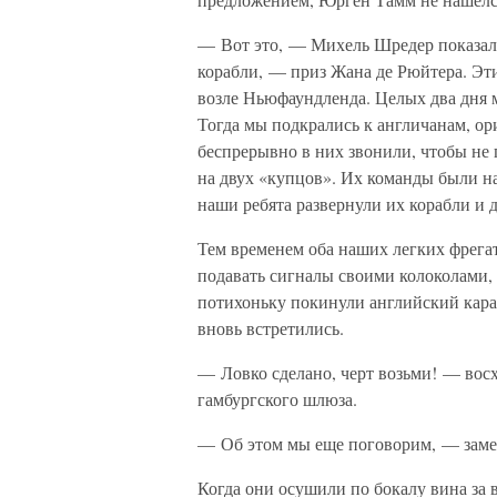
— Вот это, — Михель Шредер показал 
корабли, — приз Жана де Рюйтера. Эти
возле Ньюфаундленда. Целых два дня м
Тогда мы подкрались к англичанам, ор
беспрерывно в них звонили, чтобы не 
на двух «купцов». Их команды были на
наши ребята развернули их корабли и д
Тем временем оба наших легких фрегат
подавать сигналы своими колоколами, 
потихоньку покинули английский карав
вновь встретились.
— Ловко сделано, черт возьми! — восх
гамбургского шлюза.
— Об этом мы еще поговорим, — заме
Когда они осушили по бокалу вина за