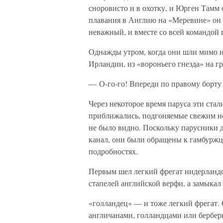
сноровисто и в охотку, и Юрген Тамм 
плавания в Англию на «Меревине» он 
неважный, и вместе со всей командой 
Однажды утром, когда они шли мимо и
Ирландии, из «вороньего гнезда» на гр
— О-го-го! Впереди по правому борту 
Через некоторое время паруса эти ста
приближались, подгоняемые свежим но
не было видно. Поскольку парусники 
канал, они были обращены к гамбуржца
подробностях.
Первым шел легкий фрегат нидерландск
стапелей английской верфи, а замыкал
«голландец» — и тоже легкий фрегат. О
англичанами, голландцами или бербе