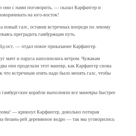
и они с нами поговорить, — сказал Карфангер и
оворачивать на юго-восток!
а новый галс, оставив встречных впереди по левому
реваясь преградить гамбуржцам путь.
юйд-ост, — отдал новое приказание Карфангер.
уг мачт и паруса наполнились ветром. Чужакам
два они проделали этот маневр, как Карфангер снова
ак что встречным опять надо было менять галс, чтобы
м гамбургские корабли выполняли все маневры быстрее
рома! — крикнул Карфангер, довольно потирая
на бизань-рей деревянное ведро — так мы уговорились