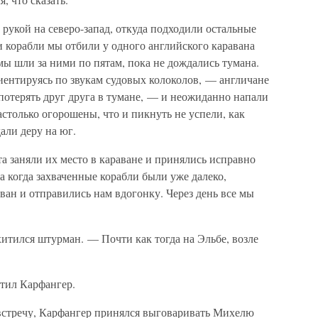
рукой на северо-запад, откуда подходили остальные
 корабли мы отбили у одного английского каравана
ы шли за ними по пятам, пока не дождались тумана.
иентируясь по звукам судовых колоколов, — англичане
потерять друг друга в тумане, — и неожиданно напали
столько огорошены, что и пикнуть не успели, как
али деру на юг.
а заняли их место в караване и принялись исправно
а когда захваченные корабли были уже далеко,
ан и отправились нам вдогонку. Через день все мы
итился штурман. — Почти как тогда на Эльбе, возле
тил Карфангер.
 встречу, Карфангер принялся выговаривать Михелю