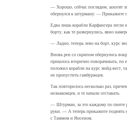
— Хорошо, сейчас поглядим, захотят л
обернулся к штурману: — Прикажите п
Едва лишь корабли Карфангера легли н
борту, как те развернулись, явно наме
— Ладно, теперь лево на борт, курс з
Вновь реи со скрипом обернулись вокр
пришлось вторично поворачивать, по е
положил корабли на курс зюйд-вест, т
не пропустить гамбуржцев.
Так повторилось несколько раз, приче
незнакомцев, и те начали отставать.
— Штурман, за это каждому по пинте 
руки. — А теперь прикажите поднять 
с Таммом и Янсеном.