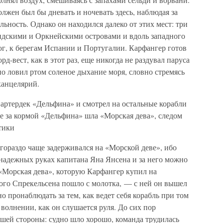
лжен был бы дневать и ночевать здесь, наблюдая за
ьность. Однако он находился далеко от этих мест: три
ндскими и Оркнейскими островами и вдоль западного
г, к берегам Испании и Португалии. Карфангер готов
д-вест, как в этот раз, еще никогда не раздувал паруса
но ловил ртом соленое дыхание моря, словно стремясь
канцелярий.
артердек «Дельфина» и смотрел на остальные корабли
е за кормой «Дельфина» шла «Морская дева», следом
тики
гораздо чаще задерживался на «Морской деве», ибо
адежных руках капитана Яна Янсена и за него можно
«Морская дева», которую Карфангер купил на
ного Спрекельсена пошло с молотка, — с ней он вышел
 пронаблюдать за тем, как ведет себя корабль при том
волнении, как он слушается руля. До сих пор
чшей стороны: судно шло хорошо, команда трудилась