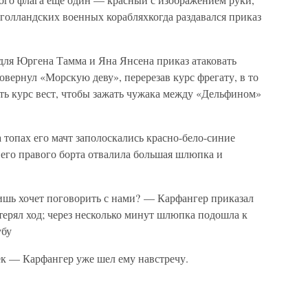
голландских военных корабляхкогда раздавался приказ
ля Юргена Тамма и Яна Янсена приказ атаковать
овернул «Морскую деву», перерезав курс фрегату, в то
ть курс вест, чтобы зажать чужака между «Дельфином»
а топах его мачт заполоскались красно-бело-синие
его правого борта отвалила большая шлюпка и
лишь хочет поговорить с нами? — Карфангер приказал
терял ход; через несколько минут шлюпка подошла к
убу
ек — Карфангер уже шел ему навстречу.