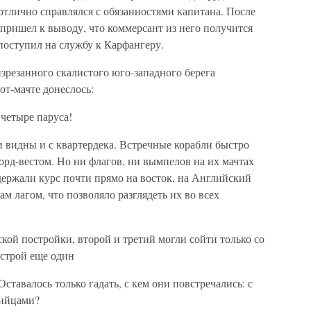
отлично справлялся с обязанностями капитана. После
пришел к выводу, что коммерсант из него получится
поступил на службу к Карфангеру.
зрезанного скалистого юго-западного берега
от-мачте донеслось:
четыре паруса!
ли видны и с квартердека. Встречные корабли быстро
рд-вестом. Но ни флагов, ни вымпелов на их мачтах
держали курс почти прямо на восток, на Английский
м лагом, что позволяло разглядеть их во всех
ой постройки, второй и третий могли сойти только со
 строй еще один
ставалось только гадать, с кем они повстречались: с
рийцами?