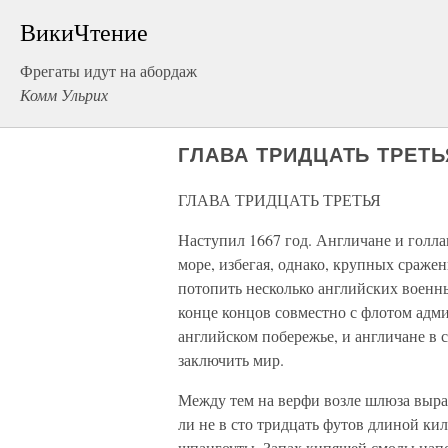
ВикиЧтение
Фрегаты идут на абордаж
Комм Ульрих
ГЛАВА ТРИДЦАТЬ ТРЕТЬ
ГЛАВА ТРИДЦАТЬ ТРЕТЬЯ
Наступил 1667 год. Англичане и голла
море, избегая, однако, крупных сражен
потопить несколько английских военн
конце концов совместно с флотом адми
английском побережье, и англичане в с
заключить мир.
Между тем на верфи возле шлюза вырас
ли не в сто тридцать футов длиной ки
шпангоуты. Запах кипящей смолы напол