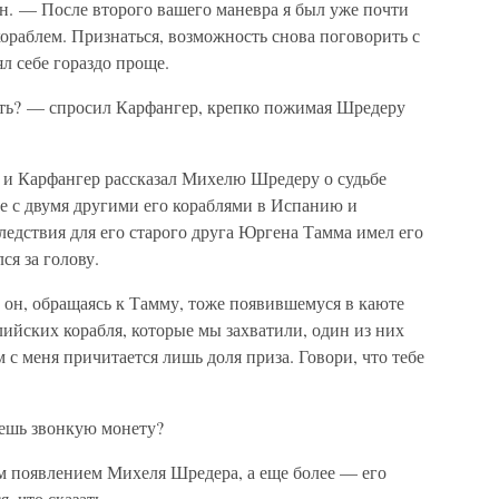
н. — После второго вашего маневра я был уже почти
кораблем. Признаться, возможность снова поговорить с
л себе гораздо проще.
ить? — спросил Карфангер, крепко пожимая Шредеру
 и Карфангер рассказал Михелю Шредеру о судьбе
е с двумя другими его кораблями в Испанию и
ледствия для его старого друга Юргена Тамма имел его
ся за голову.
 он, обращаясь к Тамму, тоже появившемуся в каюте
ийских корабля, которые мы захватили, один из них
с меня причитается лишь доля приза. Говори, что тебе
аешь звонкую монету?
появлением Михеля Шредера, а еще более — его
 что сказать.