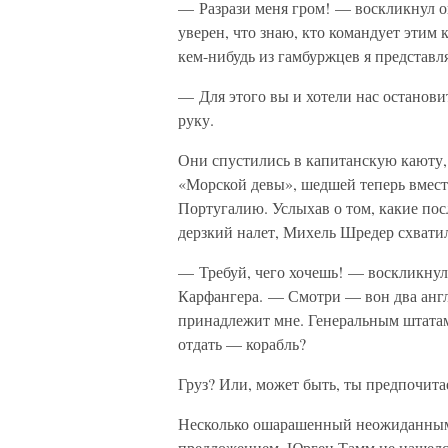
— Разрази меня гром! — воскликнул о
уверен, что знаю, кто командует этим 
кем-нибудь из гамбуржцев я представля
— Для этого вы и хотели нас останов
руку.
Они спустились в капитанскую каюту,
«Морской девы», шедшей теперь вмест
Португалию. Услыхав о том, какие пос
дерзкий налет, Михель Шредер схватил
— Требуй, чего хочешь! — воскликнул
Карфангера. — Смотри — вон два англ
принадлежит мне. Генеральным штатам 
отдать — корабль?
Груз? Или, может быть, ты предпочит
Несколько ошарашенный неожиданным 
предложением, Юрген Тамм не нашелся,