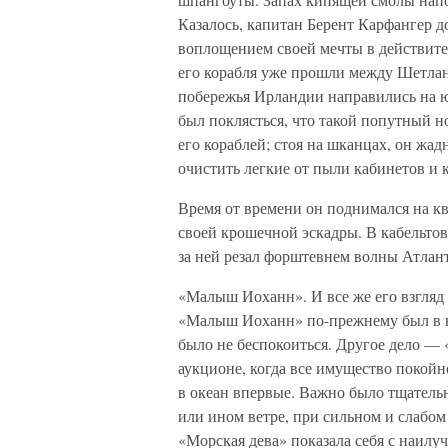
Казалось, капитан Берент Карфангер до
воплощением своей мечты в действител
его корабля уже прошли между Шетла
побережья Ирландии направились на ю
был поклясться, что такой попутный нор
его кораблей; стоя на шканцах, он жад
очистить легкие от пыли кабинетов и 
Время от времени он поднимался на кв
своей крошечной эскадры. В кабельтов
за ней резал форштевнем волны Атлан
«Малыш Иоханн». И все же его взгляд 
«Малыш Иоханн» по-прежнему был в н
было не беспокоиться. Другое дело — 
аукционе, когда все имущество покой
в океан впервые. Важно было тщательно
или ином ветре, при сильном и слабом 
«Морская дева» показала себя с наилу