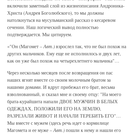
включили заметный слой из жизнеописания Андроника-
Христа (Андрея Боголюбского), то мы должны
натолкнуться на мусульманский рассказ о кесаревом
сечении. Наш логический вывод полностью
подтверждается. Мы цитируем.
«"Он (Магомет –
Авт.)
взрослел так, что не был похож на
других мальчиков. Ему еще не исполнилось и двух лет,
как он уже был похож на четырехлетнего мальчика"…
Через несколько месяцев после возвращения он пас
наших ягнят вместе со своим молочным братом за
нашими домами. И вдруг прибежал его брат, весьма
взволнованный, и сказал мне и своему отцу: "На моего
брата-курайшита напали ДВОЕ МУЖЧИН В БЕЛЫХ
ОДЕЖДАХ, ПОЛОЖИЛИ ЕГО НА ЗЕМЛЮ,
РАЗРЕЗАЛИ ЖИВОТ И НАЧАЛИ ТЕРЕБИТЬ ЕГО"…
Мы вместе с мужем (здесь речь идет о кормилице
Магомета и ее муже –
Авт.)
пошли к нему и нашли его