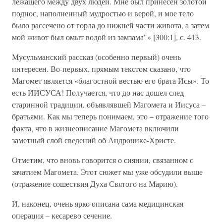
лежащего между двух людей. Мне был принесен золотой
поднос, наполненный мудростью и верой, и мое тело
было рассечено от горла до нижней части живота, а затем
мой живот был омыт водой из замзама"» [300:1], с. 413.
Мусульманский рассказ (особенно первый) очень
интересен. Во-первых, прямым текстом сказано, что
Магомет является «благостной вестью его брата Исы». То
есть ИИСУСА! Получается, что до нас дошел след
старинной традиции, объявлявшей Магомета и Иисуса –
братьями. Как мы теперь понимаем, это – отражение того
факта, что в жизнеописание Магомета включили
заметный слой сведений об Андронике-Христе.
Отметим, что вновь говорится о сиянии, связанном с
зачатием Магомета. Этот сюжет мы уже обсудили выше
(отражение сошествия Духа Святого на Марию).
И, наконец, очень ярко описана сама медицинская
операция – кесарево сечение.