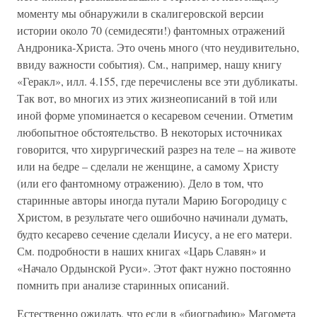
моменту мы обнаружили в скалигеровской версии
истории около 70 (семидесяти!) фантомных отражений
Андроника-Христа. Это очень много (что неудивительно,
ввиду важности события). См., например, нашу книгу
«Геракл», илл. 4.155, где перечислены все эти дубликаты.
Так вот, во многих из этих жизнеописаний в той или
иной форме упоминается о кесаревом сечении. Отметим
любопытное обстоятельство. В некоторых источниках
говорится, что хирургический разрез на теле – на животе
или на бедре – сделали не женщине, а самому Христу
(или его фантомному отражению). Дело в том, что
старинные авторы иногда путали Марию Богородицу с
Христом, в результате чего ошибочно начинали думать,
будто кесарево сечение сделали Иисусу, а не его матери.
См. подробности в наших книгах «Царь Славян» и
«Начало Ордынской Руси». Этот факт нужно постоянно
помнить при анализе старинных описаний.
Естественно ожидать, что если в «биографию» Магомета