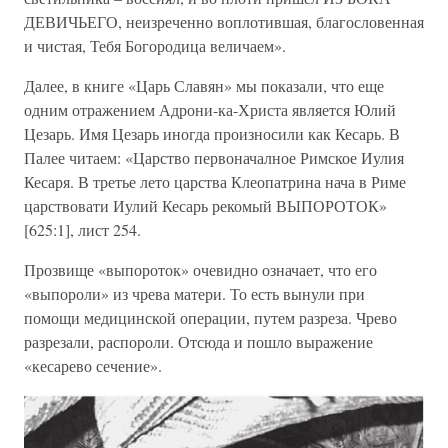
ДЕВИЧЬЕГО, неизреченно воплотившая, благословенная
и чистая, Тебя Богородица величаем».
Далее, в книге «Царь Славян» мы показали, что еще
одним отражением Адрони-ка-Христа является Юлий
Цезарь. Имя Цезарь иногда произносили как Кесарь. В
Палее читаем: «Царство первоначалное Римское Иулия
Кесаря. В третье лето царства Клеопатрина нача в Риме
царствовати Иулий Кесарь рекомый ВЫПОРОТОК»
[625:1], лист 254.
Прозвище «выпороток» очевидно означает, что его
«выпороли» из чрева матери. То есть вынули при
помощи медицинской операции, путем разреза. Чрево
разрезали, распороли. Отсюда и пошло выражение
«кесарево сечение».