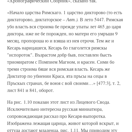
«Хронографический Сборник», сказано так.
«Начало царства Римскаго. 1 царство дикторово (то есть
диктаторово, диктаторское –
Авт.).
В лето 5447. Римская
убо власть вся строима бе прежде упаты лет 465 до царя
диктора, иже не бе порожден, но матери его умръши 9
месяц, пропороша ю и взяша из нея отрочя. Тем же и
Кесарь нарицашеся, Кесарь бо глаголется римскы
"испороток". Възрастом добр быв, поставлен бысть
триомиратом с Помпием Магном, и красен. Сими бо
треми строима бяше вся римская власть. Кесарь же
Диктатор по убиении Краса, ята пръсы на сецы в
Пръскых странах, бе воюя с вой своими…» [477:3], т. 2,
лист 841 и 841, оборот.
На рис. 1.10 показан этот лист из Лицевого Свода.
Исключительно интересна русская миниатюра,
сопровождающая рассказ про Кесаря-выпоротка.
Изображена лежащая царица, живот которой вскрыт, и
оттуда достают младенца, рис. 1.11. Мы приводим эту