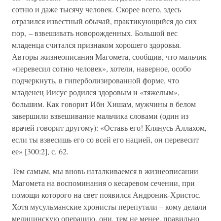
сотню и даже тысячу человек. Скорее всего, здесь
отразился известный обычай, практикующийся до сих
пор, – взвешивать новорожденных. Большой вес
младенца считался признаком хорошего здоровья.
Авторы жизнеописания Магомета, сообщив, что мальчик
«перевесил сотню человек», хотели, наверное, особо
подчеркнуть, в гиперболизированной форме, что
младенец Иисус родился здоровым и «тяжелым»,
большим. Как говорит Ибн Хишам, мужчины в белом
завершили взвешивание мальчика словами (один из
врачей говорит другому): «Оставь его! Клянусь Аллахом,
если ты взвесишь его со всей его нацией, он перевесит
ее» [300:2], с. 62.
Тем самым, мы вновь наталкиваемся в жизнеописании
Магомета на воспоминания о кесаревом сечении, при
помощи которого на свет появился Андроник-Христос.
Хотя мусульманские хронисты перепутали – кому делали
медицинскую операцию, они, тем не менее, правильно