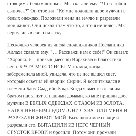
стоящим с белым лицом… Мы сказали ему: "Что с тобой,
сыночек?" Он ответил: "Ко мне подошли двое мужчин в
белых одеждах. Положили меня на землю и разрезали
мой живот. Они искали там что-то, а что я не знаю”. Мы
вернулись в свою палатку…
Несколько человек из числа сподвижников Посланника
Аллаха сказали ему: "… Расскажи нам о себе!" Он сказал:
"Хорошо. Я – призыв (мессия) Ибрахима и благостная
весть БРАТА МОЕГО ИСЫ. Мать моя, когда
забеременела мной, увидела, что из нее вышел свет,
который осветил ей дворцы Сирии. Я воспитывался в
племени Бану Саад ибн Бакр. Когда я вместе со своим
братом пас ягнят за нашими домами, ко мне пришли двое
мужчин В БЕЛЫХ ОДЕЖДАХ С ТАЗОМ ИЗ ЗОЛОТА,
НАПОЛНЕННЫМ ЛЬДОМ. ОНИ СХВАТИЛИ МЕНЯ И
РАЗРЕЗАЛИ ЖИВОТ МОЙ. Вытащили мое сердце и
разрезали его. ВЫТАЩИЛИ ИЗ НЕГО ЧЕРНЫЙ
СГУСТОК КРОВИ и бросили. Потом они промыли