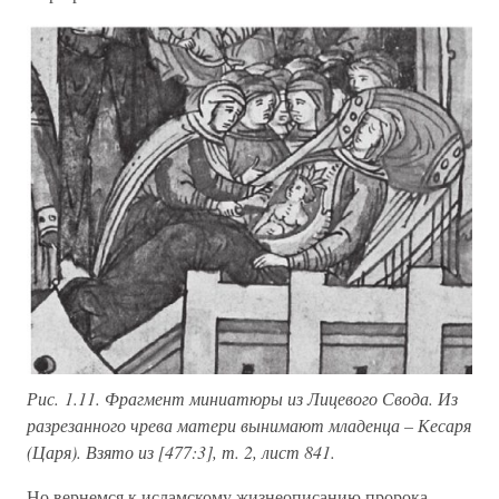
Рис. 1.11. Фрагмент миниатюры из Лицевого Свода. Из
разрезанного чрева матери вынимают младенца – Кесаря
(Царя). Взято из [477:3], т. 2, лист 841.
Но вернемся к исламскому жизнеописанию пророка