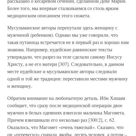
рассказано о кесаревом сечении, сделанном Деве Марии.
Более того, мы впервые сталкиваемся со столь ярким
медицинским описанием этого сюжета.
Мусульманские авторы перепутали здесь женщину с
мужчиной (ребенком). Однако мы уже говорили, что
такая путаница встречается не в первый раз и хорошо нам
знакома. Например, иудейские раввинские тексты
утверждали, что разрез на теле сделали самому Иисусу
Христу, а не его матери [307]. Следовательно, в данном
месте иудейские и мусульманские авторы следовали
одной и той же традиции: переставили местами мужчину
и женщину.
Обратим внимание на любопытную деталь. Ибн Хишам
сообщает, что сразу после медицинской операции двое
мужчин в белых одеяниях взвесили мальчика Магомета.
Причем взвешивали его несколько раз [300:2], с. 62.
Оказалось, что Магомет «очень тяжелый». Сказано, что
он «перевесил» сначала, якобы, десять человек, а потом –