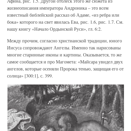
Афина, рис. 1.5. Другой отблеск этого же сюжета из
жизнеописания императора Андроника – это всем
известный библейский рассказ об Адаме, «из ребра или
бока» которого на свет явилась Ева, рис. 1.6, рис. 1.7. См.
нашу книгу «Начало Ордынской Руси», гл. 6:2.
Между прочим, согласно христианской традиции, юного
Иисуса сопровождают Ангелы. Именно так нарисованы
многие старинные иконы и картины. Оказывается, то же
самое сообщается и про Магомета: «Майсара увидел двух
ангелов, которые осеняли Пророка тенью, защищая его от
солнца» [300:1], с. 399.