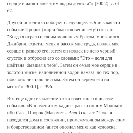
сердце и живот мне этим льдом дочиста"» [300:2], с. 61–
62.
Другой источник сообщает следующее: «Описывая это
событие Пророк (мир и благословение ему!) сказал:
"Когда я играл со своим молочным братом, мне явился
Джибрил, схватил меня и рассек мне грудь, извлек мое
сердце и разверз его; затем он извлек из него черный
сгусток и отбросил его со словами: "Это – доля для
шайтана, бывшая в тебе". Затем он омыл мое сердце в
золотой миске, наполненной водой намаза, до тех пор,
пока оно не стало чистым. Затем он вернул его на
место"» [300:1], с. 396.
Вот еще одно изложение этого известного в исламе
события. «В знаменитом хадисе, рассказанном Маликом
ибн Саса, Пророк (Магомет –
Авт.)
сказал: "Пока я
находился дома в состоянии, промежуточном между сном
и бодрствованием (ангел опознал меня) как человека,