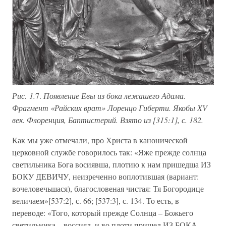
Рис. 1.
7.
Появление Евы из бока лежашего Адама.
Фрагмент «Райских врат» Лоренцо Гиберти. Якобы XV
век. Флоренция, Баптистерий. Взято из [315:1], с. 182.
Как мы уже отмечали, про Христа в канонической
церковной службе говорилось так: «Яже прежде солнца
светильника Бога восиявша, плотию к нам пришедша ИЗ
БОКУ ДЕВИЧУ, неизреченно воплотившая (вариант:
вочеловечьшася), благословеная чистая: Тя Богородице
величаем»[537:2], с. 66; [537:3], с. 134. То есть, в
переводе: «Того, который прежде Солнца – Божьего
светильника – воссиял, и во плоти пришел ИЗ БОКА