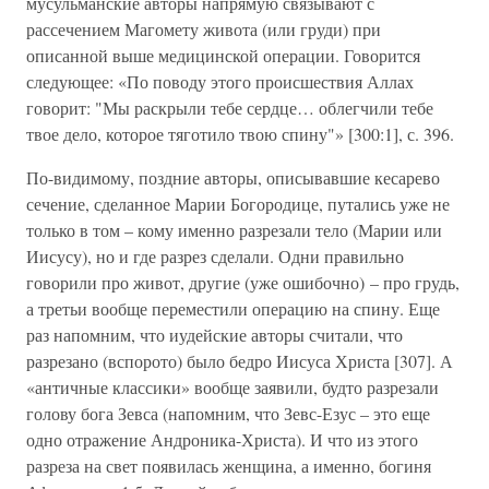
мусульманские авторы напрямую связывают с
рассечением Магомету живота (или груди) при
описанной выше медицинской операции. Говорится
следующее: «По поводу этого происшествия Аллах
говорит: "Мы раскрыли тебе сердце… облегчили тебе
твое дело, которое тяготило твою спину"» [300:1], с. 396.
По-видимому, поздние авторы, описывавшие кесарево
сечение, сделанное Марии Богородице, путались уже не
только в том – кому именно разрезали тело (Марии или
Иисусу), но и где разрез сделали. Одни правильно
говорили про живот, другие (уже ошибочно) – про грудь,
а третьи вообще переместили операцию на спину. Еще
раз напомним, что иудейские авторы считали, что
разрезано (вспорото) было бедро Иисуса Христа [307]. А
«античные классики» вообще заявили, будто разрезали
голову бога Зевса (напомним, что Зевс-Езус – это еще
одно отражение Андроника-Христа). И что из этого
разреза на свет появилась женщина, а именно, богиня