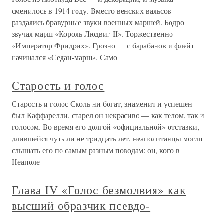
сменилось в 1914 году. Вместо венских вальсов
раздались бравурные звуки военных маршей. Бодро
звучал марш «Король Людвиг II». Торжественно —
«Император Фридрих». Грозно — с барабанов и флейт —
начинался «Седан-марш». Само
Старость и голос
Старость и голос Сколь ни богат, знаменит и успешен
был Каффарелли, старел он некрасиво — как телом, так и
голосом. Во время его долгой «официальной» отставки,
длившейся чуть ли не тридцать лет, неаполитанцы могли
слышать его по самым разным поводам: он, кого в
Неаполе
Глава IV «Голос безмолвия» как
высший образчик псевдо-