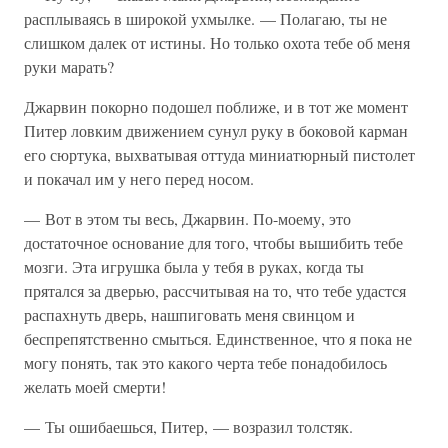
расплываясь в широкой ухмылке. — Полагаю, ты не
слишком далек от истины. Но только охота тебе об меня
руки марать?
Джарвин покорно подошел поближе, и в тот же момент
Питер ловким движением сунул руку в боковой карман
его сюртука, выхватывая оттуда миниатюрный пистолет
и покачал им у него перед носом.
— Вот в этом ты весь, Джарвин. По-моему, это
достаточное основание для того, чтобы вышибить тебе
мозги. Эта игрушка была у тебя в руках, когда ты
прятался за дверью, рассчитывая на то, что тебе удастся
распахнуть дверь, нашпиговать меня свинцом и
беспрепятственно смыться. Единственное, что я пока не
могу понять, так это какого черта тебе понадобилось
желать моей смерти!
— Ты ошибаешься, Питер, — возразил толстяк.