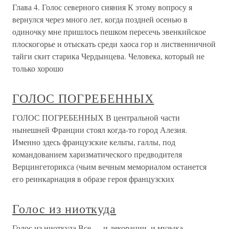
Глава 4. Голос северного сияния К этому вопросу я
вернулся через много лет, когда поздней осенью в
одиночку мне пришлось пешком пересечь эвенкийское
плоскогорье и отыскать среди хаоса гор и лиственничной
тайги скит старика Чердынцева. Человека, который не
только хорошо
ГОЛОС ПОГРЕБЕННЫХ
ГОЛОС ПОГРЕБЕННЫХ В центральной части
нынешней Франции стоял когда-то город Алезия.
Именно здесь французские кельты, галлы, под
командованием харизматического предводителя
Верцингеторикса (чьим вечным мемориалом останется
его реинкарнация в образе героя французских
Голос из ниоткуда
Голос из ниоткуда Все — и декорации, и музыка —