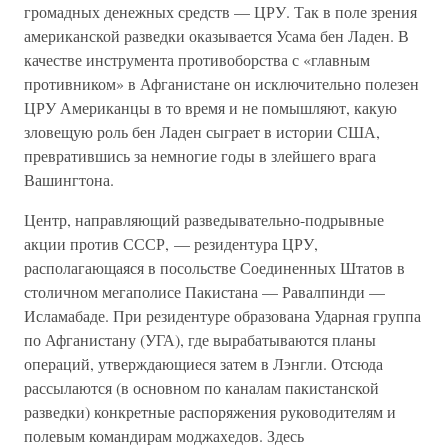
громадных денежных средств — ЦРУ. Так в поле зрения
американской разведки оказывается Усама бен Ладен. В
качестве инструмента противоборства с «главным
противником» в Афганистане он исключительно полезен
ЦРУ Американцы в то время и не помышляют, какую
зловещую роль бен Ладен сыграет в истории США,
превратившись за немногие годы в злейшего врага
Вашингтона.
Центр, направляющий разведывательно-подрывные
акции против СССР, — резидентура ЦРУ,
располагающаяся в посольстве Соединенных Штатов в
столичном мегаполисе Пакистана — Равалпинди —
Исламабаде. При резидентуре образована Ударная группа
по Афганистану (УГА), где вырабатываются планы
операций, утверждающиеся затем в Лэнгли. Отсюда
рассылаются (в основном по каналам пакистанской
разведки) конкретные распоряжения руководителям и
полевым командирам моджахедов. Здесь