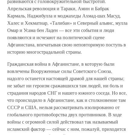
развиваются с головокружительной быстротой.
Апрельская революция и Тараки, Амин и Бабрак
Кармаль, Наджибулла и моджахеды Ахмад-шах Масуд,
Халес и Хекматиар, «Талибан» и Северный альянс, мулла
Омар и Усама бен Ладен — все эти события и люди
появляются и исчезают на политической сцене
Афганистана, впечатывая свою неповторимую поступь в
историю многострадальной страны.
Гражданская война в Афганистане, в которую были
вовлечены Вооруженные силы Советского Союза,
надолго останется настоящей драмой для нашей страны;
не забыт ни героизм сражавшихся там людей, ни боль и
страдания народов СНГ и нашего южного соседа. Но все,
что происходило в Афганистане, как и столкновение там
СССР и США, нельзя рассматривать изолированно от
глобального противоборства двух противников. В ходе
войны с огромной силой действовал так называемый
исламский фактор — сейчас с ним, пожалуй, приходится