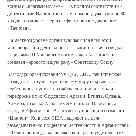
войны с «врагами ислама» — в полном соответствии с
директивами Вашингтона. Там, наконец, уже в конце 80-
х годов возникает, вернее, сформировано движение
«Талибан».
На местном уровне организующая сила всей этой
многообразной деятельности — пакистанская разведка.
Ее руками ЦРУ вершит многие дела в Афганистане,
создавая «кровоточащую рану» Советскому Союзу.
Благодаря организованному ЦРУ, СИС, пакистанской
разведкой «энтузиазму» по всему миру открываются
вербовочные пункты по найму «воинов ислама» и
переброске их из Саудовской Аравии, Египта, Судана,
Алжира, Йемена, Арабских Эмиратов в Пакистан, а
оттуда в Афганистан. В Лэнгли эту операцию называют
«Циклон». Конгресс США выделяет на цели
разведывательно-подрывной деятельности в Афганистане
500 миллионов долларов ежегодно; распорядитель этих