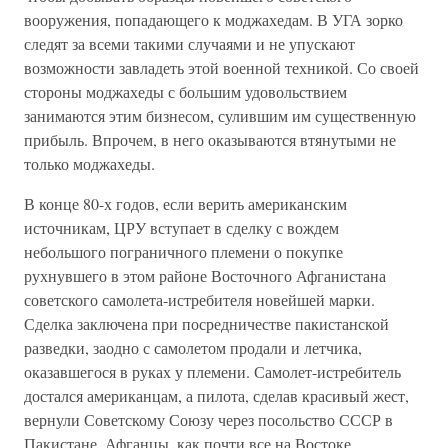
вооружения, попадающего к моджахедам. В УГА зорко
следят за всеми такими случаями и не упускают
возможности завладеть этой военной техникой. Со своей
стороны моджахеды с большим удовольствием
занимаются этим бизнесом, сулившим им существенную
прибыль. Впрочем, в него оказываются втянутыми не
только моджахеды.
В конце 80-х годов, если верить американским
источникам, ЦРУ вступает в сделку с вождем
небольшого пограничного племени о покупке
рухнувшего в этом районе Восточного Афганистана
советского самолета-истребителя новейшей марки.
Сделка заключена при посредничестве пакистанской
разведки, заодно с самолетом продали и летчика,
оказавшегося в руках у племени. Самолет-истребитель
достался американцам, а пилота, сделав красивый жест,
вернули Советскому Союзу через посольство СССР в
Пакистане. Афганцы, как почти все на Востоке,