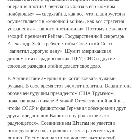
операция против Советского Союза в его «южном
подбрюшье» — сверхтайна, как все, что планируется и
осуществляется в «холодной войне», как вся стратегия
устранения «главного противника». Поэтому не жалеет
эмоций президент Рейган. Государственный секретарь
Александр Хейг требует. чтобы Советский Союз
«заплатил дорогую цену». Шумит американская
дипломатия и «радиоголоса», ЦРУ, СИС и другие
союзные разведки втайне делают свое дело.
В Афганистане американцы хотят воевать чужими
руками. В свое время этот элемент политики Вашингтона
обозначен будущим президентом США Трумэном,
пожелавшим в начале Великой Отечественной войны,
чтобы СССР и фашистская Германия обескровили друг
друга, предоставив Вашингтону роль «третьего
радующегося». Соединенным Штатам не удается в
последующие годы проводить эту стратегическую
линию. До сих пор над ними довлеет вьетнамский