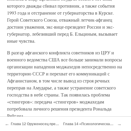
которого дважды сбивал противник, а также события
1993 года и отстранение от губернаторства в Курске.
Герой Советского Союза, отважный летчик-афганец
достоин уважения, экс-вице-президент России и экс-
губернатор, лебезивший перед Б. Ельциным, вызывает
иные чувства.
В разгар афганского конфликта советников из ЦРУ и
военного ведомства США все больше занимали вопросы
организации нападения моджахедов непосредственно на
территорию СССР и перехват его коммуникаций с
Афганистаном, в том числе вывод из строя речных
переправ на Амударье, а также устранение советского
господства в небе страны. Так появилась проблема
«стингеров»: передача «стингеров» моджахедам
потребовала личного решения президента Рональда
Рейгана.
←
→
Глава 12 Оруженосец президента
Глава 14 «Психологическая война»
Портативный зенитно-ракетный комплекс «стингер» —