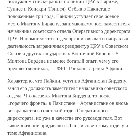
послужном списке работа по линии ЦРУ в Париже,
Тунисе и Конакри (Гвинея). Отбыв в Пакистане
положенные три года, Пайкни уступает свое боевое
место Милтону Бирдену, занимающему пост заместителя
начальника советского отдела Оперативного директората
ЦРУ. Напомним: этот отдел организовывал и направлял
деятельность заграничных резидентур ЦРУ в Советском
Союзе и других государствах Восточной Европы. У
Милтона Бирдена не менее богатый опыт, чем у его
предшественников, — ФРГ, Гонконг, страны Африки.
Характерно, что Пайкни, уступив Афганистан Бирдену,
занял его должность заместителя начальника советского
отдела. Что касается Милтона Бирдена, то после
«горячего фронта» в Пакистане—Афганистане он вновь
возвращается в советский отдел Оперативного
директората, но уже в качестве его руководителя. Вот
какое значение придавали в Лэнгли советскому отделу и
теме Афганистана.