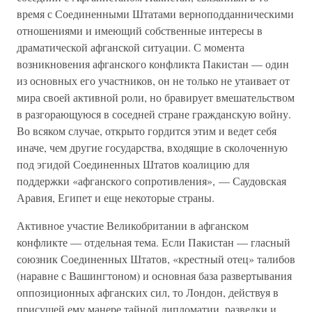
время с Соединенными Штатами верноподданническими
отношениями и имеющий собственные интересы в
драматической афганской ситуации. С момента
возникновения афганского конфликта Пакистан — один
из основных его участников, он не только не утаивает от
мира своей активной роли, но бравирует вмешательством
в разгорающуюся в соседней стране гражданскую войну.
Во всяком случае, открыто гордится этим и ведет себя
иначе, чем другие государства, входящие в сколоченную
под эгидой Соединенных Штатов коалицию для
поддержки «афганского сопротивления», — Саудовская
Аравия, Египет и еще некоторые страны.
Активное участие Великобритании в афганском
конфликте — отдельная тема. Если Пакистан — гласный
союзник Соединенных Штатов, «крестный отец» талибов
(наравне с Вашингтоном) и основная база развертывания
оппозиционных афганских сил, то Лондон, действуя в
присущей ему манере тайной дипломатии, разведки и