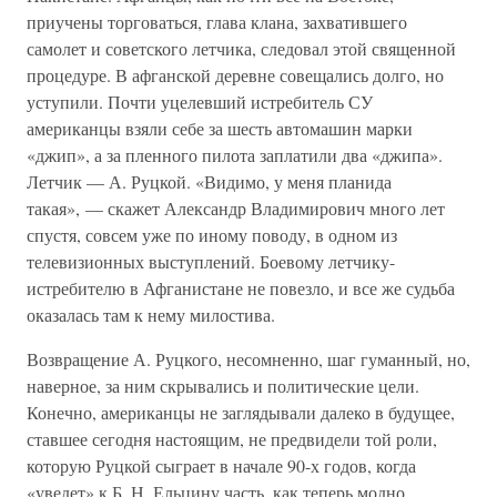
приучены торговаться, глава клана, захватившего
самолет и советского летчика, следовал этой священной
процедуре. В афганской деревне совещались долго, но
уступили. Почти уцелевший истребитель СУ
американцы взяли себе за шесть автомашин марки
«джип», а за пленного пилота заплатили два «джипа».
Летчик — А. Руцкой. «Видимо, у меня планида
такая», — скажет Александр Владимирович много лет
спустя, совсем уже по иному поводу, в одном из
телевизионных выступлений. Боевому летчику-
истребителю в Афганистане не повезло, и все же судьба
оказалась там к нему милостива.
Возвращение А. Руцкого, несомненно, шаг гуманный, но,
наверное, за ним скрывались и политические цели.
Конечно, американцы не заглядывали далеко в будущее,
ставшее сегодня настоящим, не предвидели той роли,
которую Руцкой сыграет в начале 90-х годов, когда
«уведет» к Б. Н. Ельцину часть, как теперь модно