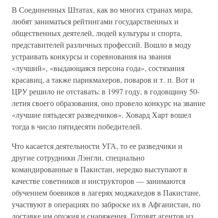
В Соединенных Штатах, как во многих странах мира,
любят заниматься рейтингами государственных и
общественных деятелей, людей культуры и спорта,
представителей различных профессий. Вошло в моду
устраивать конкурсы и соревнования на звания
«лучший», «выдающаяся персона года», состязания
красавиц, а также парикмахеров, поваров и т. п. Вот и
ЦРУ решило не отставать: в 1997 году, в годовщину 50-
летия своего образования, оно провело конкурс на звание
«лучшие пятьдесят разведчиков». Ховард Харт вошел
тогда в число пятидесяти победителей.
Что касается деятельности УГА, то ее разведчики и
другие сотрудники Лэнгли, специально
командированные в Пакистан, нередко выступают в
качестве советников и инструкторов — занимаются
обучением боевиков в лагерях моджахедов в Пакистане,
участвуют в операциях по заброске их в Афганистан, по
доставке им оружия и снаряжения. Готовят агентов из