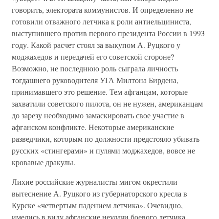
говорить, электората коммунистов. И определенно не
готовили отважного летчика к роли антиельциниста,
выступившего против первого президента России в 1993
году. Какой расчет стоял за выкупом А. Руцкого у
моджахедов и передачей его советской стороне?
Возможно, не последнюю роль сыграла личность
тогдашнего руководителя УГА Милтона Бирдена,
принимавшего это решение. Тем афганцам, которые
захватили советского пилота, он не нужен, американцам
до зарезу необходимо замаскировать свое участие в
афганском конфликте. Некоторые американские
разведчики, которым по должности предстояло убивать
русских «стингерами» и пулями моджахедов, вовсе не
кровавые дракулы.
Лихие российские журналисты мигом окрестили
вытеснение А. Руцкого из губернаторского кресла в
Курске «четвертым падением летчика». Очевидно,
имелись в виду афганские неудачи боевого летчика,