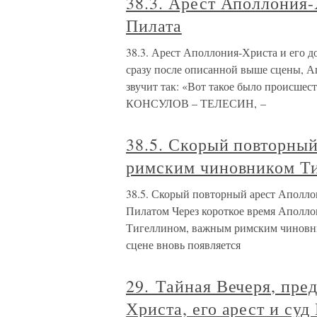
38.3. Арест Аполлония-
Пилата
38.3. Арест Аполлония-Христа и его д
сразу после описанной выше сцены, А
звучит так: «Вот такое было проис
КОНСУЛОВ – ТЕЛЕСИН, –
38.5. Скорый повторны
римским чиновником Т
38.5. Скорый повторный арест Аполл
Пилатом Через короткое время Аполлон
Тигеллином, важным римским чиновни
сцене вновь появляется
29. Тайная Вечеря, пре
Христа, его арест и су