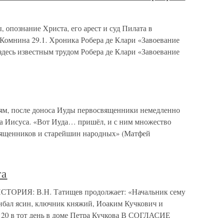
, опознание Христа, его арест и суд Пилата в
Комнина 29.1. Хроника Робера де Клари «Завоевание
десь известным трудом Робера де Клари «Завоевание
иям, после доноса Иуды первосвященники немедленно
та Иисуса. «Вот Иуда… пришёл, и с ним множество
священников и старейшин народных» (Матфей
та
СТОРИЯ: В.Н. Татищев продолжает: «Начальник сему
Анбал ясин, ключник княжий, Иоаким Кучкович и
 в тот день в доме Петра Кучкова В СОГЛАСИЕ