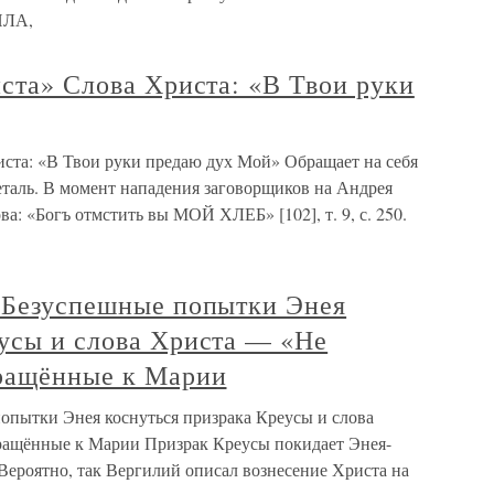
ИЛА,
иста» Слова Христа: «В Твои руки
иста: «В Твои руки предаю дух Мой» Обращает на себя
таль. В момент нападения заговорщиков на Андрея
а: «Богъ отмстить вы МОЙ ХЛЕБ» [102], т. 9, с. 250.
а Безуспешные попытки Энея
еусы и слова Христа — «Не
бращённые к Марии
попытки Энея коснуться призрака Креусы и слова
бращённые к Марии Призрак Креусы покидает Энея-
1. Вероятно, так Вергилий описал вознесение Христа на