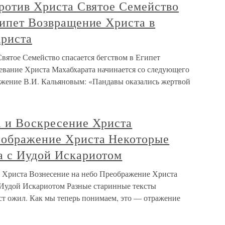
против Христа Святое Семейство
гипет Возвращение Христа в
риста
Святое Семейство спасается бегством в Египет
вание Христа Махабхарата начинается со следующего
ложение В.И. Кальяновым: «Пандавы оказались жертвой
а и Воскресение Христа
еображение Христа Некоторые
а с Иудой Искариотом
е Христа Вознесение на небо Преображение Христа
 Иудой Искариотом Разные старинные тексты
ст ожил. Как мы теперь понимаем, это — отражение