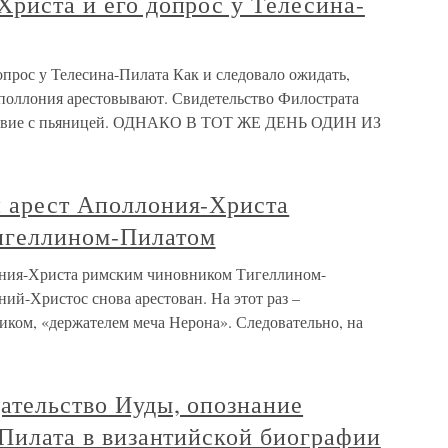
Христа и его допрос у Телесина-
опрос у Телесина-Пилата Как и следовало ожидать,
поллония арестовывают. Свидетельство Филострата
шествие с пьяницей. ОДНАКО В ТОТ ЖЕ ДЕНЬ ОДИН ИЗ
й арест Аполлония-Христа
игеллином-Пилатом
ония-Христа римским чиновником Тигеллином-
ий-Христос снова арестован. На этот раз –
ком, «держателем меча Нерона». Следовательно, на
дательство Иуды, опознание
д Пилата в византийской биографии