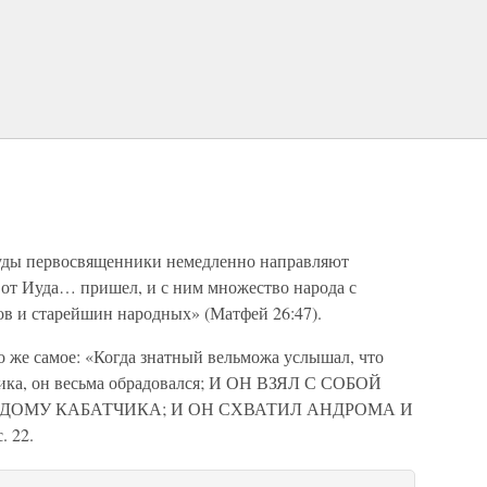
Иуды первосвященники немедленно направляют
Вот Иуда… пришел, и с ним множество народа с
ов и старейшин народных» (Матфей 26:47).
о же самое: «Когда знатный вельможа услышал, что
чика, он весьма обрадовался; И ОН ВЗЯЛ С СОБОЙ
ДОМУ КАБАТЧИКА; И ОН СХВАТИЛ АНДРОМА И
 22.