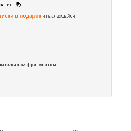
книг! 📚
писки в подарок
и наслаждайся
омительным фрагментом.