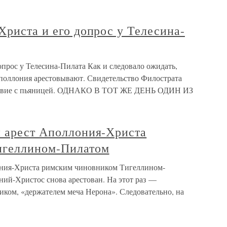
Христа и его допрос у Телесина-
опрос у Телесина-Пилата Как и следовало ожидать,
поллония арестовывают. Свидетельство Филострата
шествие с пьяницей. ОДНАКО В ТОТ ЖЕ ДЕНЬ ОДИН ИЗ
й арест Аполлония-Христа
игеллином-Пилатом
ония-Христа римским чиновником Тигеллином-
ний-Христос снова арестован. На этот раз —
ком, «держателем меча Нерона». Следовательно, на