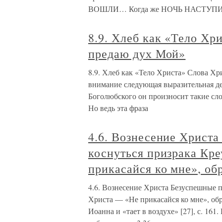
ВОШЛИ… Когда же НОЧЬ НАСТУП
8.9. Хлеб как «Тело Хр
предаю дух Мой»
8.9. Хлеб как «Тело Христа» Слова Хр
внимание следующая выразительная де
Боголюбского он произносит такие слов
Но ведь эта фраза
4.6. Вознесение Христ
коснуться призрака Кр
прикасайся ко мне», о
4.6. Вознесение Христа Безуспешные 
Христа — «Не прикасайся ко мне», о
Иоанна и «тает в воздухе» [27], с. 16