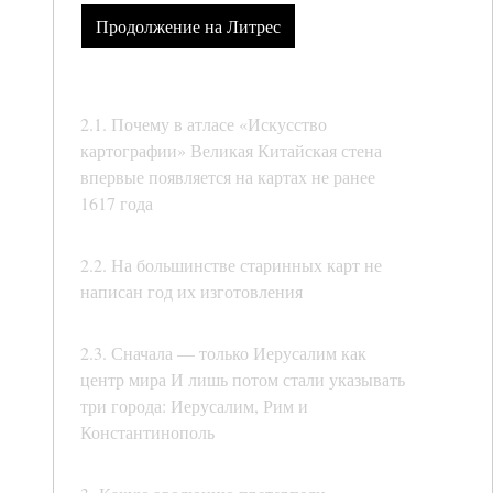
Продолжение на Литрес
2.1. Почему в атласе «Искусство
картографии» Великая Китайская стена
впервые появляется на картах не ранее
1617 года
2.2. На большинстве старинных карт не
написан год их изготовления
2.3. Сначала — только Иерусалим как
центр мира И лишь потом стали указывать
три города: Иерусалим, Рим и
Константинополь