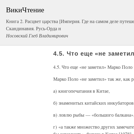
ВикиЧтение
Книга 2. Расцвет царства [Империя. Где на самом деле путеш
Скандинавия. Русь-Орда н
Носовский Глеб Владимирович
4.5. Что еще «не замети
4.5. Что еще «не заметил» Марко Поло
Марко Поло «не заметил» так же, как 
а) книгопечатания в Китае,
б) знаменитых китайских инкубаторов
в) ловлю рыбы — «большого балкана»
г) «а также множество других замечат
бы запомнить», будучи в Китае [1078], 