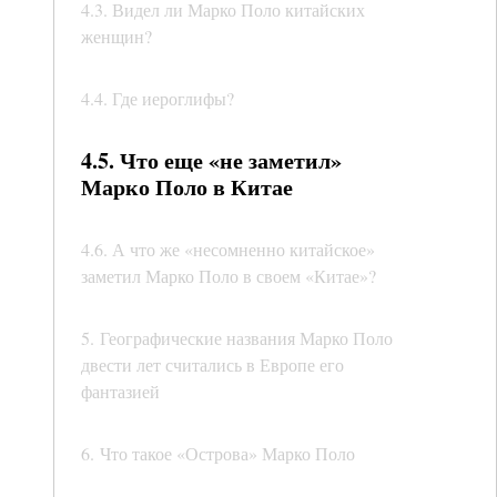
4.3. Видел ли Марко Поло китайских
женщин?
4.4. Где иероглифы?
4.5. Что еще «не заметил»
Марко Поло в Китае
4.6. А что же «несомненно китайское»
заметил Марко Поло в своем «Китае»?
5. Географические названия Марко Поло
двести лет считались в Европе его
фантазией
6. Что такое «Острова» Марко Поло