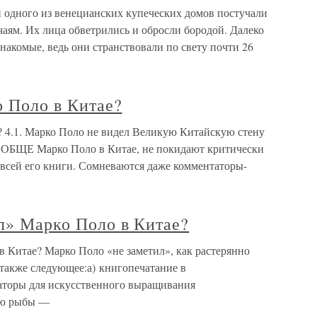
и одного из венецианских купеческих домов постучали
аям. Их лица обветрились и обросли бородой. Далеко
знакомые, ведь они странствовали по свету почти 26
о Поло в Китае?
? 4.1. Марко Поло не видел Великую Китайскую стену
ОБЩЕ Марко Поло в Китае, не покидают критически
 всей его книги. Сомневаются даже комментаторы-
ил» Марко Поло в Китае?
 в Китае? Марко Поло «не заметил», как растерянно
 также следующее:а) книгопечатание в
аторы для искусственного выращивания
лю рыбы —