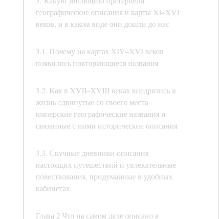
3. Какую эволюцию претерпели
географические описания и карты XI–XVI
веков, и в каком виде они дошли до нас
3.1. Почему на картах XIV–XVI веков
появились повторяющиеся названия
3.2. Как в XVII–XVIII веках внедрялись в
жизнь сдвинутые со своего места
имперские географические названия и
связанные с ними исторические описания
3.3. Скучные дневники-описания
настоящих путешествий и увлекательные
повествования, придуманные в удобных
кабинетах
Глава 2 Что на самом деле описано в