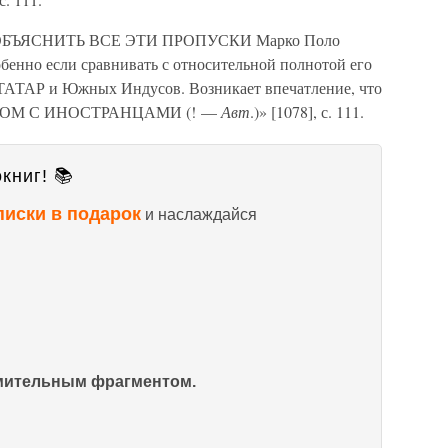
О ОБЪЯСНИТЬ ВСЕ ЭТИ ПРОПУСКИ Марко Поло
собенно если сравнивать с относительной полнотой его
 ТАТАР и Южных Индусов. Возникает впечатление, что
НОМ С ИНОСТРАНЦАМИ (! —
Авт
.)» [1078], с. 111.
книг! 📚
писки в подарок
и наслаждайся
омительным фрагментом.