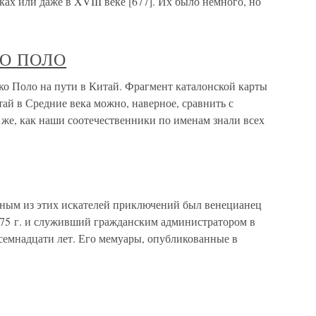
х или даже в XVIII веке [677]. Их было немного, но
О ПОЛО
о на пути в Китай. Фрагмент каталонской карты
ай в Средние века можно, наверное, сравнить с
 же, как наши соотечественники по именам знали всех
 из этих искателей приключений был венецианец
75 г. и служивший гражданским администратором в
семнадцати лет. Его мемуары, опубликованные в