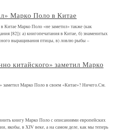
тил» Марко Поло в Китае
о в Китае Марко Поло «не заметил» также (как
ния [82]): а) книгопечатания в Китае, б) знаменитых
нного выращивания птицы, в) ловлю рыбы –
енно китайского» заметил Марко
о» заметил Марко Поло в своем «Китае»? Ничего.См.
внить книгу Марко Поло с описаниями европейских
, якобы, в XIV веке, а на самом деле, как мы теперь