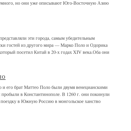
 немного, но они уже описывают Юго-Восточную Азию
 представляли эти города, самым убедительным
иски гостей из другого мира — Марко Поло и Одорика
оторый посетил Китай в 20-х годах XIV века.Оба они
ло
 и его брат Маттео Поло были двумя венецианскими
 пробыли в Константинополе. В 1260 г. они покинули
ю поездку в Южную Россию в монгольское ханство