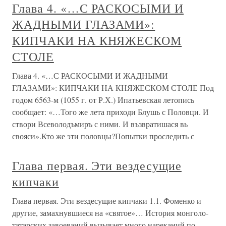
Глава 4. «…С РАСКОСЫМИ И
ЖАДНЫМИ ГЛАЗАМИ»:
КИПЧАКИ НА КНЯЖЕСКОМ
СТОЛЕ
Глава 4. «…С РАСКОСЫМИ И ЖАДНЫМИ
ГЛАЗАМИ»: КИПЧАКИ НА КНЯЖЕСКОМ СТОЛЕ Под
годом 6563-м (1055 г. от Р.Х.) Ипатьевская летопись
сообщает: «…Того же лета приходи Блушь с Половци. И
створи Всеволодъмиръ с ними. И възвратишася вь
свояси».Кто же эти половцы?Попытки проследить с
Глава первая. Эти вездесущие
кипчаки
Глава первая. Эти вездесущие кипчаки 1.1. Фоменко и
другие, замахнувшиеся на «святое»… История монголо-
татарских завоеваний вызывает много нареканий по