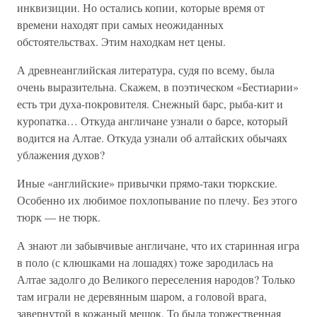
инквизиции. Но остались копии, которые время от
времени находят при самых неожиданных
обстоятельствах. Этим находкам нет цены.
А древнеанглийская литература, судя по всему, была
очень выразительна. Скажем, в поэтическом «Бестиарии»
есть три духа-покровителя. Снежный барс, рыба-кит и
куропатка… Откуда англичане узнали о барсе, который
водится на Алтае. Откуда узнали об алтайских обычаях
ублажения духов?
Иные «английские» привычки прямо-таки тюркские.
Особенно их любимое похлопывание по плечу. Без этого
тюрк — не тюрк.
А знают ли забывчивые англичане, что их старинная игра
в поло (с клюшками на лошадях) тоже зародилась на
Алтае задолго до Великого переселения народов? Только
там играли не деревянным шаром, а головой врага,
завернутой в кожаный мешок. То была торжественная