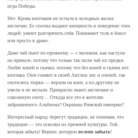
игра Победы.
Нет. Кровь кипчаков не остыла в холодных жилах
англичан. Ее сполна выдают внешность и поведение этих
людей: умеют разгорячить себя. Понимают толк в боксе
или просто в драке.
Даже чай пьют по-прежнему — с молоком, как пастухи
на привале, потому что только так пили чай их предки.
Любят коней и скачки, потому что без коней и скачек нет
кипчака. Они гоняют в своей Англии лис и оленей, так
охотились тюрки — верхом на коне, а по-другому не
умели и не желали. Прекрасно знают англичане и
соколиную охоту… Откуда все это в жителях
заброшенного Альбиона? Окраины Римской империи?
Интересный народ: берегут традиции, не понимая, что
традиции — это осколки их прежней культуры. Той,
велено забыть
которая забыта! Вернее, которую
!