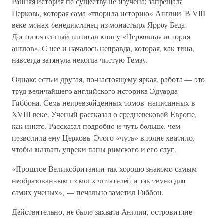
Ранняя история по существу не изучена: запрещала
Церковь, которая сама «творила историю» Англии. В VIII
веке монах-бенедиктинец из монастыря Ярроу Беда
Достопочтенный написал книгу «Церковная история
англов». С нее и началось неправда, которая, как тина,
навсегда затянула некогда чистую Темзу.
Однако есть и другая, по-настоящему яркая, работа — это
труд величайшего английского историка Эдуарда
Гиббона. Семь непревзойденных томов, написанных в
XVIII веке. Ученый рассказал о средневековой Европе,
как никто. Рассказал подробно и чуть больше, чем
позволила ему Церковь. Этого «чуть» вполне хватило,
чтобы вызвать упреки папы римского и его слуг.
«Прошлое Великобритании так хорошо знакомо самым
необразованным из моих читателей и так темно для
самих ученых», — печально заметил Гиббон.
Действительно, не было захвата Англии, островитяне