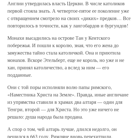
Англии утвердилась власть Церкви. В числе католиков
первой стояла знать. А четвертое-пятое ее поколение уже
с отвращением смотрело на своих «диких» предков… Все
повторилось в точности, как у лангобардов и бургундов!
Монахи высадились на острове Тан у Кентского
побережья. И пошли к королю, зная, что его жена до
замужества тайно стала католичкой. Она и приютила
монахов. Вскоре Этельберт, еще не король, но уже и не
хан, принял католичество, а вслед за ним — его
подданные.
Они с той поры исполняли волю папы римского,
«Наместника Христа на Земле». Правда, иные англичане
из упрямства ставили в храмах два алтаря — один для
Тенгри, второй — для Христа. Но это уже ничего не
решало: душа народа была продана.
А спор о том, чей алтарь лучше, длился недолго, он
решился в 663 году. Римляне вновь перехитрили,