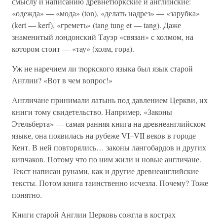
смыслу и написанию древнетюркские и английские:
«одежда» — «мода» (ton), «делать надрез» — «зарубка»
(kert — kerf), «греметь» (tang tung et — tang). Даже
знаменитый лондонский Тауэр «связан» с холмом, на
котором стоит — «тау» (холм, гора).
Уж не наречием ли тюркского языка был язык старой
Англии? «Вот в чем вопрос!»
Англичане принимали латынь под давлением Церкви, их
книги тому свидетельство. Например, «Законы
Этельберта» — самая ранняя книга на древнеанглийском
языке, она появилась на рубеже VI–VII веков в городе
Кент. В ней повторялись… законы лангобардов и других
кипчаков. Потому что по ним жили и новые англичане.
Текст написан рунами, как и другие древнеанглийские
тексты. Потом книга таинственно исчезла. Почему? Тоже
понятно.
Книги старой Англии Церковь сожгла в кострах