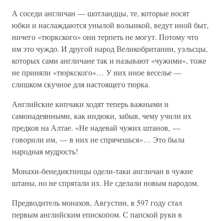
А соседи англичан — шотландцы, те, которые носят
юбки и наслаждаются унылой волынкой, ведут иной быт,
ничего «тюркского» они терпеть не могут. Потому что
им это чуждо. И другой народ Великобритании, уэльсцы,
которых сами англичане так и называют «чужими», тоже
не приняли «тюркского»… У них иное веселье —
слишком скучное для настоящего тюрка.
Английские кипчаки ходят теперь важными и
самонадеянными, как индюки, забыв, чему учили их
предков на Алтае. «Не надевай чужих штанов, —
говорили им, — в них не спрячешься»… Это была
народная мудрость!
Монахи-бенедиктинцы одели-таки англичан в чужие
штаны, но не спрятали их. Не сделали новым народом.
Предводитель монахов, Августин, в 597 году стал
первым английским епископом. С папской руки в