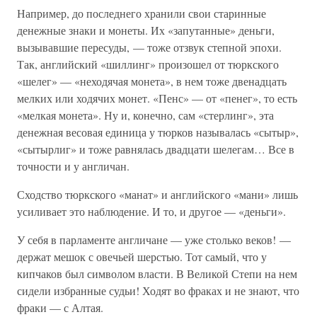
Например, до последнего хранили свои старинные
денежные знаки и монеты. Их «запутанные» деньги,
вызывавшие пересуды, — тоже отзвук степной эпохи.
Так, английский «шиллинг» произошел от тюркского
«шелег» — «неходячая монета», в нем тоже двенадцать
мелких или ходячих монет. «Пенс» — от «пенег», то есть
«мелкая монета». Ну и, конечно, сам «стерлинг», эта
денежная весовая единица у тюрков называлась «сытыр»,
«сытырлиг» и тоже равнялась двадцати шелегам… Все в
точности и у англичан.
Сходство тюркского «манат» и английского «мани» лишь
усиливает это наблюдение. И то, и другое — «деньги».
У себя в парламенте англичане — уже столько веков! —
держат мешок с овечьей шерстью. Тот самый, что у
кипчаков был символом власти. В Великой Степи на нем
сидели избранные судьи! Ходят во фраках и не знают, что
фраки — с Алтая.