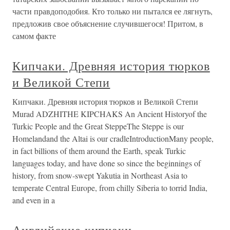
части правдоподобия. Кто только ни пытался ее лягнуть,
предложив свое объяснение случившегося! Притом, в
самом факте
Кипчаки. Древняя история тюрков
и Великой Степи
Кипчаки. Древняя история тюрков и Великой Степи
Murad ADZHITHE KIPCHAKS An Ancient Historyof the
Turkic People and the Great SteppeThe Steppe is our
Homelandand the Altai is our cradleIntroductionMany people,
in fact billions of them around the Earth, speak Turkic
languages today, and have done so since the beginnings of
history, from snow-swept Yakutia in Northeast Asia to
temperate Central Europe, from chilly Siberia to torrid India,
and even in a