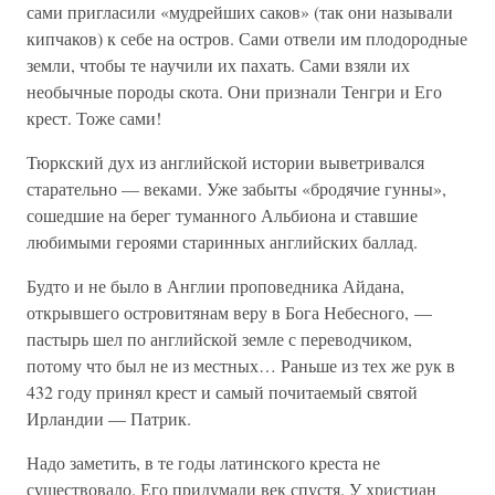
сами пригласили «мудрейших саков» (так они называли
кипчаков) к себе на остров. Сами отвели им плодородные
земли, чтобы те научили их пахать. Сами взяли их
необычные породы скота. Они признали Тенгри и Его
крест. Тоже сами!
Тюркский дух из английской истории выветривался
старательно — веками. Уже забыты «бродячие гунны»,
сошедшие на берег туманного Альбиона и ставшие
любимыми героями старинных английских баллад.
Будто и не было в Англии проповедника Айдана,
открывшего островитянам веру в Бога Небесного, —
пастырь шел по английской земле с переводчиком,
потому что был не из местных… Раньше из тех же рук в
432 году принял крест и самый почитаемый святой
Ирландии — Патрик.
Надо заметить, в те годы латинского креста не
существовало. Его придумали век спустя. У христиан