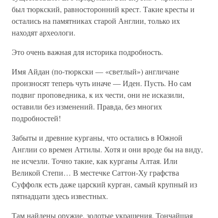
был тюркский, равносторонний крест. Такие кресты и
остались на памятниках старой Англии, только их
находят археологи.
Это очень важная для историка подробность.
Имя Айдан (по-тюркски — «светлый») англичане
произносят теперь чуть иначе — Иден. Пусть. Но сам
подвиг проповедника, к их чести, они не исказили,
оставили без изменений. Правда, без многих
подробностей!
Забыты и древние курганы, что остались в Южной
Англии со времен Аттилы. Хотя и они вроде бы на виду,
не исчезли. Точно такие, как курганы Алтая. Или
Великой Степи… В местечке Саттон-Ху графства
Суффолк есть даже царский курган, самый крупный из
пятнадцати здесь известных.
Там найдены оружие, золотые украшения. Тончайшая