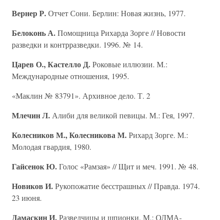
Вернер Р.
Отчет Сони. Берлин: Новая жизнь, 1977.
Белоконь А.
Помощница Рихарда Зорге // Новости
разведки и контрразведки. 1996. № 14.
Царев О., Кастелло Д.
Роковые иллюзии. М.:
Международные отношения, 1995.
«Маклин № 83791». Архивное дело. Т. 2
Млечин Л.
Алиби для великой певицы. М.: Гея, 1997.
Колесников М., Колесникова М.
Рихард Зорге. М.:
Молодая гвардия, 1980.
Гайсенок Ю.
Голос «Рамзая» // Щит и меч. 1991. № 48.
Новиков И.
Рукопожатие бесстрашных // Правда. 1974.
23 июня.
Дамаскин И.
Разведчицы и шпионки. М.: ОЛМА-