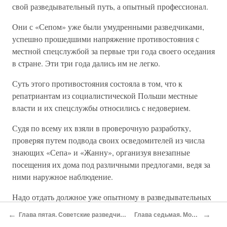
свой разведывательный путь, а опытный профессионал.
Они с «Сепом» уже были умудренными разведчиками,
успешно прошедшими напряжение противостояния с
местной спецслужбой за первые три года своего оседания
в стране. Эти три года дались им не легко.
Суть этого противостояния состояла в том, что к
репатриантам из социалистической Польши местные
власти и их спецслужбы относились с недоверием.
Судя по всему их взяли в проверочную разработку,
проверяя путем подвода своих осведомителей из числа
знающих «Сепа» и «Жанну», организуя внезапные
посещения их дома под различными предлогами, ведя за
ними наружное наблюдение.
Надо отдать должное уже опытному в разведывательных
делах «Сепу» и очень прилежной его ученице «Жанне»
←
→
Глава пятая. Советские разведчицы в начале «холодной войны»
Глава седьмая. Молчаливое мужество
— они умело вскрывали скрытые планы местных