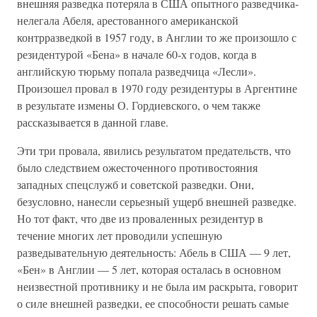
внешняя разведка потеряла в США опытного разведчика-
нелегала Абеля, арестованного американской
контрразведкой в 1957 году, в Англии то же произошло с
резидентурой «Бена» в начале 60-х годов, когда в
английскую тюрьму попала разведчица «Лесли».
Произошел провал в 1970 году резидентуры в Аргентине
в результате измены О. Гордиевского, о чем также
рассказывается в данной главе.
Эти три провала, явились результатом предательств, что
было следствием ожесточенного противостояния
западных спецслужб и советской разведки. Они,
безусловно, нанесли серьезный ущерб внешней разведке.
Но тот факт, что две из проваленных резидентур в
течение многих лет проводили успешную
разведывательную деятельность: Абель в США — 9 лет,
«Бен» в Англии — 5 лет, которая осталась в основном
неизвестной противнику и не была им раскрыта, говорит
о силе внешней разведки, ее способности решать самые