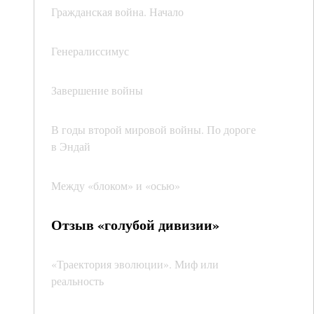
Гражданская война. Начало
Генералиссимус
Завершение войны
В годы второй мировой войны. По дороге
в Эндай
Между «блоком» и «осью»
Отзыв «голубой дивизии»
«Траектория эволюции». Миф или
реальность