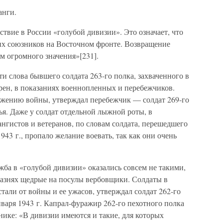
анги.
твие в России «голубой дивизии». Это означает, что
х союзников на Восточном фронте. Возвращение
м огромного значения»[231].
 слова бывшего солдата 263-го полка, захваченного в
ефрен, в показаниях военнопленных и перебежчиков.
лжению войны, утверждал перебежчик — солдат 269-го
вья. Даже у солдат отдельной лыжной роты, в
нгистов и ветеранов, по словам солдата, перешедшего
43 г., пропало желание воевать, так как они очень
ба в «голубой дивизии» оказались совсем не такими,
казнях щедрые на посулы вербовщики. Солдаты в
стали от войны и ее ужасов, утверждал солдат 262-го
варя 1943 г. Капрал-фуражир 262-го пехотного полка
внике: «В дивизии имеются и такие, для которых