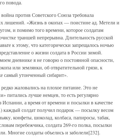
ого повода.
— война против Советского Союза требовала
х лишений. «Жизнь в окопах — поистине ад. Метели и
угом, и помимо того времени, которое солдатам
о очистке траншей непрерывна. Длительность русской
авьте к этому, что категорически запрещалось ночью
представление о жизни солдата в России зимой.
моем дневнике я не говорю о постоянной опасности,
окопа или землянки, об отвратительной грязи, к
же самый утонченный сибарит».
 редко жаловались на плохое питание. Это не
и» питались лучше немцев, то есть регулярно
 Испании, а время от времени и посылки в качестве
г.) каждый солдат получил подарок — посылку весом
ьяку, конфеты, шоколад, колбаса, папиросы, табак,
 словам перебежчика, солдата 269-го полка, посылки
ли. Многие солдаты объелись и заболели[232].