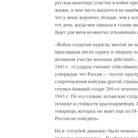
русская авантюра (участие в войне п
жизни, и они часто жалуются на ошибк
что у меня, вероятно, больше, чем у к
тот день, когда мне пришла в голову м
будет для меня во многих отношениях
«Война солдатам надоела, многие не ж
приглашали нести охрану и оборону на 
активном участке военных действий»,
1943 г. «Солдаты считают себя обману
утверждая, что Россия — пустое простр
сопротивления войскам другой страны
сетовал бывший солдат 269-го пехотно
1943 г. По его словам, испанские сол
технике и стойкости красноармейцев. П
товарищи, которых он знает еще по 18
России не победить».
Но в «голубой дивизии» было немало с
го полка, говорил так: «Вообще же со