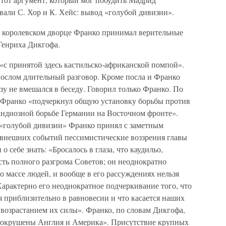
ивали С. Хор и К. Хейс: вывод «голубой дивизии».
ем королевском дворце Франко принимал верительные
Генриха Дикгофа.
«с принятой здесь кастильско-африканской помпой».
с послом длительный разговор. Кроме посла и Франко
зу не вмешался в беседу. Говорил только Франко. По
 Франко «подчеркнул общую установку борьбы против
андиозной борьбе Германии на Восточном фронте».
 «голубой дивизии» Франко принял с заметным
 внешних событий пессимистические воззрения главы
о себе знать: «Бросалось в глаза, что каудильо,
сть полного разгрома Советов; он неоднократно
о массе людей, и вообще в его рассуждениях нельзя
арактерно его неоднократное подчеркивание того, что
 приблизительно в равновесии и что касается наших
с возрастанием их силы». Франко, по словам Дикгофа,
 сокрушены Англия и Америка». Присутствие крупных