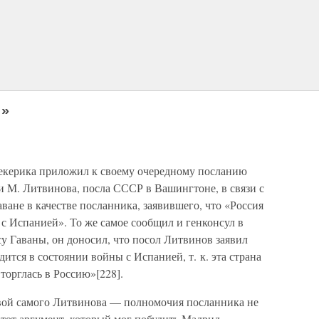
и»
 Лекерика приложил к своему очередному посланию
и М. Литвинова, посла СССР в Вашингтоне, в связи с
ване в качестве посланника, заявившего, что «Россия
 с Испанией». То же самое сообщил и генконсул в
су Гаваны, он доносил, что посол Литвинов заявил
ится в состоянии войны с Испанией, т. к. эта страна
торглась в Россию»[228].
ивой самого Литвинова — полномочия посланника не
л тот аргумент, который мог побудить Мадрид