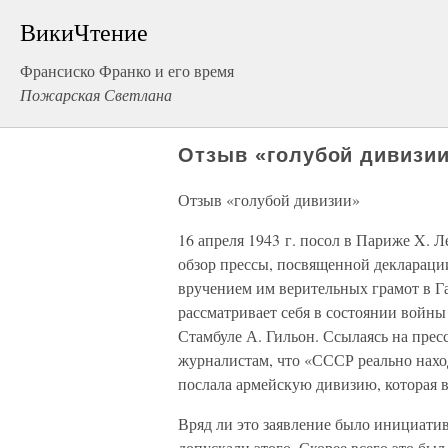
ВикиЧтение
Франсиско Франко и его время
Пожарская Светлана
Отзыв «голубой дивизи
Отзыв «голубой дивизии»
16 апреля 1943 г. посол в Париже X.
обзор прессы, посвященной деклараци
вручением им верительных грамот в Га
рассматривает себя в состоянии войны
Стамбуле А. Гильон. Ссылаясь на прес
журналистам, что «СССР реально наход
послала армейскую дивизию, которая в
Вряд ли это заявление было инициат
допускали этого. Скорее всего это бы