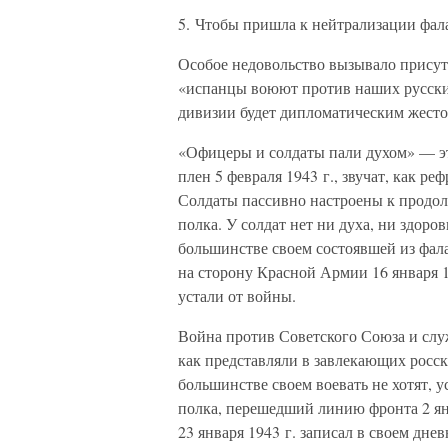
5. Чтобы пришла к нейтрализации фал
Особое недовольство вызывало присутс
«испанцы воюют против наших русски
дивизии будет дипломатическим жесто
«Офицеры и солдаты пали духом» — эти
плен 5 февраля 1943 г., звучат, как р
Солдаты пассивно настроены к продо
полка. У солдат нет ни духа, ни здоро
большинстве своем состоявшей из фала
на сторону Красной Армии 16 января 19
устали от войны.
Война против Советского Союза и служ
как представляли в завлекающих росс
большинстве своем воевать не хотят, у
полка, перешедший линию фронта 2 ян
23 января 1943 г. записал в своем дне