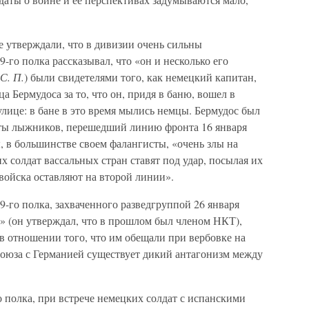
утверждали, что в дивизии очень сильны
-го полка рассказывал, что «он и несколько его
С. П.
) были свидетелями того, как немецкий капитан,
а Бермудоса за то, что он, придя в баню, вошел в
 улице: в бане в это время мылись немцы. Бермудос был
ты лыжников, перешедший линию фронта 16 января
ы, в большинстве своем фалангисты, «очень злы на
их солдат вассальных стран ставят под удар, посылая их
 войска оставляют на второй линии».
9-го полка, захваченного разведгруппой 26 января
» (он утверждал, что в прошлом был членом НКТ),
 отношении того, что им обещали при вербовке на
оюза с Германией существует дикий антагонизм между
о полка, при встрече немецких солдат с испанскими