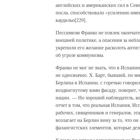
английских и американских сил в Сев
посла, способствовало «усилению име
каудильо[229].
Пессимизм Франко не повлек окончате
внешней политике, а опасения за неб
укрепили его желание расколоть ант
об угрозе коммунизма.
Франко не мог не знать, что в Испани
не однозначно. X. Барт, бывший, по м
Берлина в Испании, с горечью говорил
воздвигнутому вами фасаду, поверит, 
нации. — Но хороший наблюдатель, кот
отчет в том, что реальная Испания, И
рабочих, священников и генералов, эт
возлагает на Берлин вину за то, что о
фалангистских элементов, которые дез
К тому же опросы вернувшихся из Росс