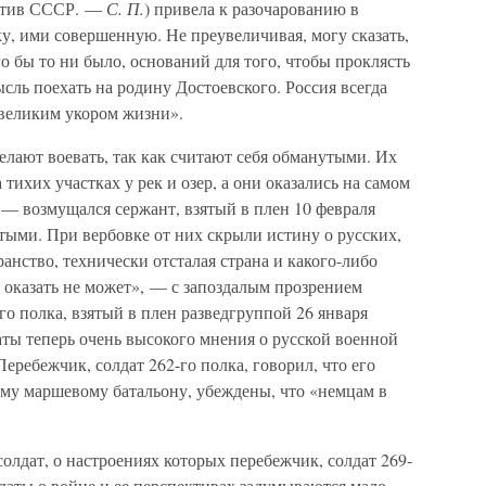
ротив СССР. —
С. П.
) привела к разочарованию в
у, ими совершенную. Не преувеличивая, могу сказать,
ого бы то ни было, оснований для того, чтобы проклясть
ысль поехать на родину Достоевского. Россия всегда
 великим укором жизни».
елают воевать, так как считают себя обманутыми. Их
тихих участках у рек и озер, а они оказались на самом
 — возмущался сержант, взятый в плен 10 февраля
тыми. При вербовке от них скрыли истину о русских,
анство, технически отсталая страна и какого-либо
 оказать не может», — с запоздалым прозрением
го полка, взятый в плен разведгруппой 26 января
даты теперь очень высокого мнения о русской военной
еребежчик, солдат 262-го полка, говорил, что его
-му маршевому батальону, убеждены, что «немцам в
олдат, о настроениях которых перебежчик, солдат 269-
лдаты о войне и ее перспективах задумываются мало,