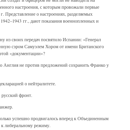
женного настроения, с которым провожали первые
г. Представление о настроениях, разделяемых
 1942–1943 гг., дают показания военнопленных и
дну из своих передач посвятило Испании: «Генерал
анную сэром Самуэлем Хором от имени Британского
 этой «документации»?
то Англия не против предложений сохранить Франко у
екларацией о нейтралитете.
а русский фронт.
анжер.
 только успешно продвигалось вперед к Объединенным
ь к либеральному режиму.