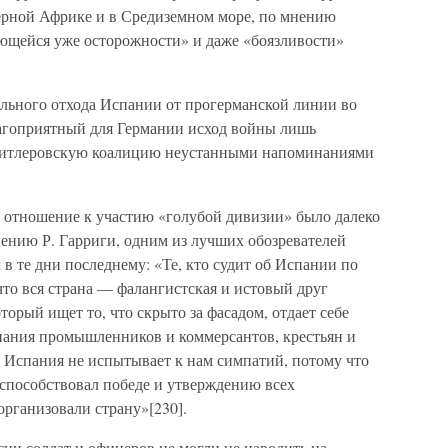
ерной Африке и в Средиземном море, по мнению
ющейся уже осторожности» и даже «боязливости»
льного отхода Испании от прогерманской линии во
лагоприятный для Германии исход войны лишь
игитлеровскую коалицию неустанными напоминаниями
и отношение к участию «голубой дивизии» было далеко
нению Р. Гарриги, одним из лучших обозревателей
 в те дни последнему: «Те, кто судит об Испании по
что вся страна — фалангистская и истовый друг
орый ищет то, что скрыто за фасадом, отдает себе
спания промышленников и коммерсантов, крестьян и
а Испания не испытывает к нам симпатий, потому что
н способствовал победе и утверждению всех
организовали страну»[230].
ии солдат и офицеров не могли не наводить на