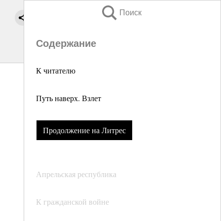
Поиск
Содержание
К читателю
Путь наверх. Взлет
Продолжение на Литрес
Апрельская республика
К гражданской войне