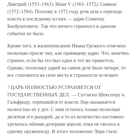
Дмитрий (1553–1563); Иван V (1563–1572); Симеон
(1572–1584). Поэтому в 1572 году речь шла о переходе
власти к последнему из них — царю Симеону
Бекбулатовичу. Так что ничего странного в данном
событии не было.
Кроме того, в жизнеописании Ивана Грозного отмечено
несколько присяг ему, как правящему царю. Что, конечно,
странно, если бы это был один и тот же правитель.
Однако, поскольку царей на самом деле было четыре, то
все становится на свои места и странности исчезают.
? ЦАРЬ ПОЛНОСТЬЮ УСТРАНЯЕТСЯ ОТ
ГОСУДАРСТВЕННЫХ ДЕЛ. — Согласно Шекспиру и
Гальфриду, отрекшийся от власти Лир оказывается
полностью не у дел. С ним осталось только несколько
десятков его рыцарей, да и то их количество постоянно
урезалось обеими дочерьми короля, пока не свелось к
одному оруженосцу. В итоге положение Лира стало