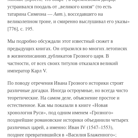
устраивался поодаль от „великого князя“ (то есть
татарина Симеона —
Авт.
), восседавшего на
великолепном троне, и смиренно выслушивал его указы»
[776], с. 195.
Мы подробно обсуждали этот известный сюжет в
предыдущих книгах. Он отразился во многих летописях
в жизнеописаниях дубликатов Грозного царя. В
частности, от всех своих титулов отказался великий
император Карл V.
По поводу отречения Ивана Грозного историки строят
различные догадки. Иногда остроумные, но всегда чисто
теоретические. На самом деле, объяснение простое и
естественное. Как мы показали в книге «Новая
хронология Руси», под одним именем «Грозного»
позднейшие романовские историки объединили четырех
различных царей, а именно: Иван IV (1547–1553),
позднее превратившийся в «Василия Блаженного»;