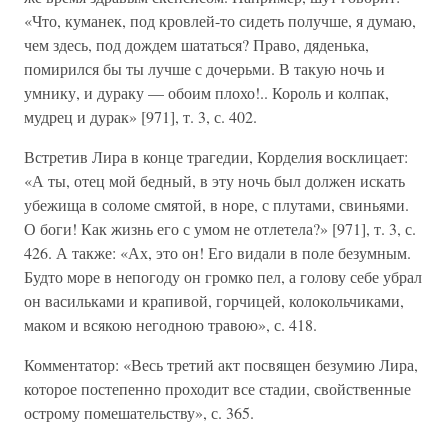
«Что, куманек, под кровлей-то сидеть получше, я думаю,
чем здесь, под дождем шататься? Право, дяденька,
помирился бы ты лучше с дочерьми. В такую ночь и
умнику, и дураку — обоим плохо!.. Король и колпак,
мудрец и дурак» [971], т. 3, с. 402.
Встретив Лира в конце трагедии, Корделия восклицает:
«А ты, отец мой бедный, в эту ночь был должен искать
убежища в соломе смятой, в норе, с плутами, свиньями.
О боги! Как жизнь его с умом не отлетела?» [971], т. 3, с.
426. А также: «Ах, это он! Его видали в поле безумным.
Будто море в непогоду он громко пел, а голову себе убрал
он васильками и крапивой, горчицей, колокольчиками,
маком и всякою негодною травою», с. 418.
Комментатор: «Весь третий акт посвящен безумию Лира,
которое постепенно проходит все стадии, свойственные
острому помешательству», с. 365.