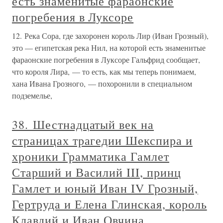
есть знаменитые фараонские
погребения в Луксоре
12. Река Сора, где захоронен король Лир (Иван Грозный),
это — египетская река Нил, на которой есть знаменитые
фараонские погребения в Луксоре Гальфрид сообщает,
что короля Лира, — то есть, как мы теперь понимаем,
хана Ивана Грозного, — похоронили в специальном
подземелье,
38. Шестнадцатый век на
страницах трагедии Шекспира и
хроники Грамматика Гамлет
Старший и Василий III, принц
Гамлет и юный Иван IV Грозный,
Гертруда и Елена Глинская, король
Клавдий и Иван Овчина