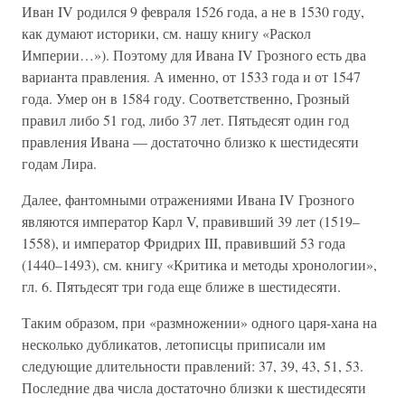
Иван IV родился 9 февраля 1526 года, а не в 1530 году,
как думают историки, см. нашу книгу «Раскол
Империи…»). Поэтому для Ивана IV Грозного есть два
варианта правления. А именно, от 1533 года и от 1547
года. Умер он в 1584 году. Соответственно, Грозный
правил либо 51 год, либо 37 лет. Пятьдесят один год
правления Ивана — достаточно близко к шестидесяти
годам Лира.
Далее, фантомными отражениями Ивана IV Грозного
являются император Карл V, правивший 39 лет (1519–
1558), и император Фридрих III, правивший 53 года
(1440–1493), см. книгу «Критика и методы хронологии»,
гл. 6. Пятьдесят три года еще ближе в шестидесяти.
Таким образом, при «размножении» одного царя-хана на
несколько дубликатов, летописцы приписали им
следующие длительности правлений: 37, 39, 43, 51, 53.
Последние два числа достаточно близки к шестидесяти