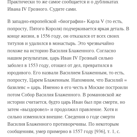
Практически то же самое сообщается и о дубликатах
Ивана IV Грозного. Судите сами.
В западно-европейской «биографии» Карла V (то есть,
попросту, Пятого Короля) подчеркивается яркая деталь. В
конце жизни, в 1556 году, он отказался от всех своих
титулов и удалился в монастырь. Это чрезвычайно
похоже на историю Василия Блаженного. Согласно
нашим результатам, царь Иван IV Грозный сильно
заболел в 1553 году, отошел от дел, превратился в
юродивого. Его назвали Василием Блаженным, то есть,
попросту, Царем Блаженным. Напомним, что Василий =
базилевс = царь. Именно в его честь в Москве построили
потом Собор Василия Блаженного. В романовской же
истории считается, будто царь Иван был при смерти, но
затем «выздоровел» и продолжил правление. Хотя и
сильно изменился внешне. Сведения о годе смерти
Василия Блаженного противоречивы. По некоторым
сообщениям, умер примерно в 1557 году [936], т. 1, с.