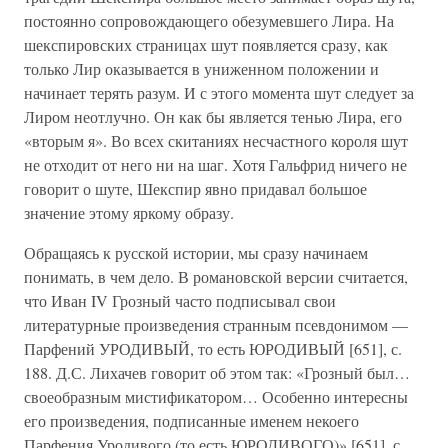
постоянно сопровождающего обезумевшего Лира. На
шекспировских страницах шут появляется сразу, как
только Лир оказывается в униженном положении и
начинает терять разум. И с этого момента шут следует за
Лиром неотлучно. Он как бы является тенью Лира, его
«вторым я». Во всех скитаниях несчастного короля шут
не отходит от него ни на шаг. Хотя Гальфрид ничего не
говорит о шуте, Шекспир явно придавал большое
значение этому яркому образу.
Обращаясь к русской истории, мы сразу начинаем
понимать, в чем дело. В романовской версии считается,
что Иван IV Грозный часто подписывал свои
литературные произведения странным псевдонимом —
Парфений УРОДИВЫЙ, то есть ЮРОДИВЫЙ [651], с.
188. Д.С. Лихачев говорит об этом так: «Грозный был…
своеобразным мистификатором… Особенно интересны
его произведения, подписанные именем некоего
Парфения Уродивого (то есть ЮРОДИВОГО)» [651], с.