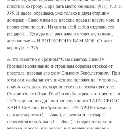
плестись ко гробу. Пора дать место юношам» [971], т. 3, с.
375. И далее, обращаясь уже только к двум старшим
дочерям: «Сдаю я вам все царские права и власть мою, и
первенство по сану. Из свиты всей себе я отделяю сто
рыцарей… Доходы все, расправа и владенье, за вами,
дети милые — И ВОТ КОРОНА ВАМ МОЯ. (Отдает
корону)», с. 376.
А что известно о Грозном? Оказывается, Иван IV
Грозный неожиданно и странным образом отрекся от
престола, передав его хану Симеону Бекбулатовичу. При
этом сам якобы занял униженное положение «у трона»,
подчиняясь, дескать, марионетке на царском престоле.
Считается, что Иван IV «Грозный» отрекся от престола в
1575 году «и посадил на трон служивого ТАТАРСКОГО
ХАНА Симеона Бекбулатовича. ТАТАРИН въехал в
царские хоромы (! —
Авт.
), а „великий государь“
переселился на Арбат (! —
Авт.
). Теперь он ездил по
Москве „просто, что бояре“, в Кремлевском дворце