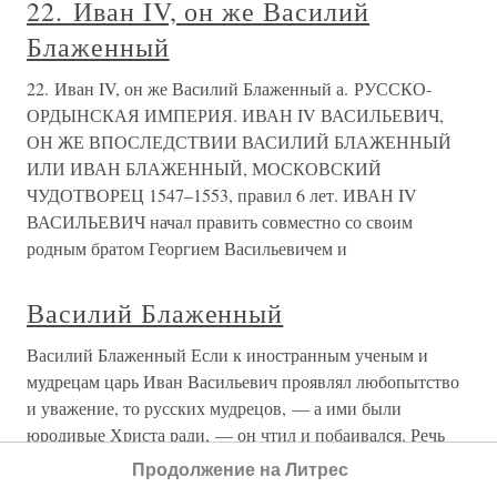
22. Иван IV, он же Василий
Блаженный
22. Иван IV, он же Василий Блаженный а. РУССКО-
ОРДЫНСКАЯ ИМПЕРИЯ. ИВАН IV ВАСИЛЬЕВИЧ,
ОН ЖЕ ВПОСЛЕДСТВИИ ВАСИЛИЙ БЛАЖЕННЫЙ
ИЛИ ИВАН БЛАЖЕННЫЙ, МОСКОВСКИЙ
ЧУДОТВОРЕЦ 1547–1553, правил 6 лет. ИВАН IV
ВАСИЛЬЕВИЧ начал править совместно со своим
родным братом Георгием Васильевичем и
Василий Блаженный
Василий Блаженный Если к иностранным ученым и
мудрецам царь Иван Васильевич проявлял любопытство
и уважение, то русских мудрецов, — а ими были
юродивые Христа ради, — он чтил и побаивался. Речь
идет, прежде всего, о легендарном Василии Блаженном,
Продолжение на Литрес
московском чудотворце.