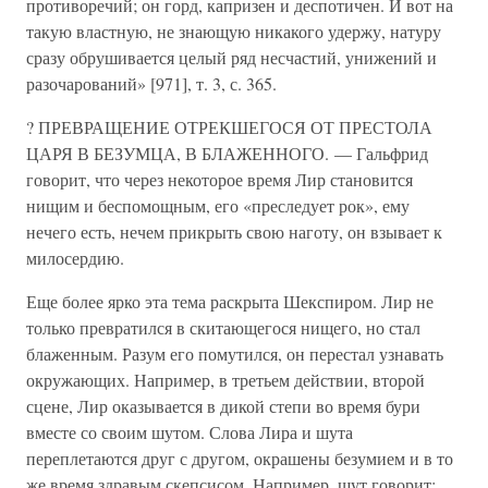
противоречий; он горд, капризен и деспотичен. И вот на
такую властную, не знающую никакого удержу, натуру
сразу обрушивается целый ряд несчастий, унижений и
разочарований» [971], т. 3, с. 365.
? ПРЕВРАЩЕНИЕ ОТРЕКШЕГОСЯ ОТ ПРЕСТОЛА
ЦАРЯ В БЕЗУМЦА, В БЛАЖЕННОГО. — Гальфрид
говорит, что через некоторое время Лир становится
нищим и беспомощным, его «преследует рок», ему
нечего есть, нечем прикрыть свою наготу, он взывает к
милосердию.
Еще более ярко эта тема раскрыта Шекспиром. Лир не
только превратился в скитающегося нищего, но стал
блаженным. Разум его помутился, он перестал узнавать
окружающих. Например, в третьем действии, второй
сцене, Лир оказывается в дикой степи во время бури
вместе со своим шутом. Слова Лира и шута
переплетаются друг с другом, окрашены безумием и в то
же время здравым скепсисом. Например, шут говорит: