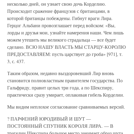
несколько дней, он узнает свою дочь Корделию.
Происходит сражение французов с британцами, в
которой британцы побеждены. Гибнут враги Лира.
Герцог Альбани провозглашает перед войском: «Вы,
лорды и друзья мои, узнайте намерения наши. Чем лишь
можем утешить мы великого страдальца — все будет
сделано. ВСЮ НАШУ ВЛАСТЬ МЫ СТАРЦУ-КОРОЛЮ
ПРЕДОСТАВЛЯЕМ: пусть царствует до гроба» [971], т.
3, с. 437.
Таким образом, недавно выздоровевший Лир вновь
становится полновластным правителем государства. По
Гальфриду, правит целых три года, а по Шекспиру,
практически сразу умирает, оплакивая гибель Корделии.
Мы видим неплохое согласование сравниваемых версий.
? ПАРФЕНИЙ ЮРОДИВЫЙ И ШУТ —
ПОСТОЯННЫЙ СПУТНИК КОРОЛЯ ЛИРА. — В
трагедии Шекспира большое место занимает образ шута,