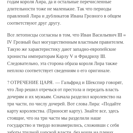
годам короля Аира, да и остальные перечисленные
длительности тоже не маленькие. Так что периоды
правлений Лира и дубликатов Ивана Грозного в общем
соответствуют друг другу.
Все летописцы согласны в том, что Иван Васильевич III =
IV Грозный был могущественным властным правителем.
Такую же характеристику дают западно-европейские
хронисты императорам Карлу V и Фридриху III.
Следовательно, эта сторона образа короля Лира также
неплохо соответствует сведениям о его оригинале.
? ОТРЕЧЕНИЕ ЦАРЯ. — Гальфрид и Шекспир говорят,
что Лир решил отречься от престола и передать власть
дочерям и их мужьям. Сначала разделил королевство на
три части, по числу дочерей. Вот слова Лира: «Подайте
карту королевства. (Приносят карту). Знайте все, здесь
стоящие, что на три части мы разделили наше
государство и твердо вознамерились, сложивши с себя
заботы трудной царской власти, без ноши на плечах