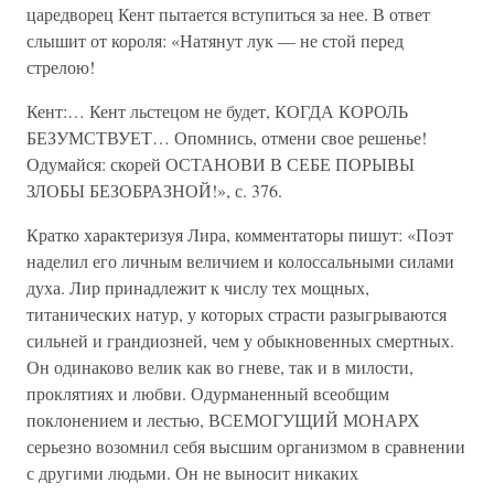
царедворец Кент пытается вступиться за нее. В ответ
слышит от короля: «Натянут лук — не стой перед
стрелою!
Кент:… Кент льстецом не будет, КОГДА КОРОЛЬ
БЕЗУМСТВУЕТ… Опомнись, отмени свое решенье!
Одумайся: скорей ОСТАНОВИ В СЕБЕ ПОРЫВЫ
ЗЛОБЫ БЕЗОБРАЗНОЙ!», с. 376.
Кратко характеризуя Лира, комментаторы пишут: «Поэт
наделил его личным величием и колоссальными силами
духа. Лир принадлежит к числу тех мощных,
титанических натур, у которых страсти разыгрываются
сильней и грандиозней, чем у обыкновенных смертных.
Он одинаково велик как во гневе, так и в милости,
проклятиях и любви. Одурманенный всеобщим
поклонением и лестью, ВСЕМОГУЩИЙ МОНАРХ
серьезно возомнил себя высшим организмом в сравнении
с другими людьми. Он не выносит никаких