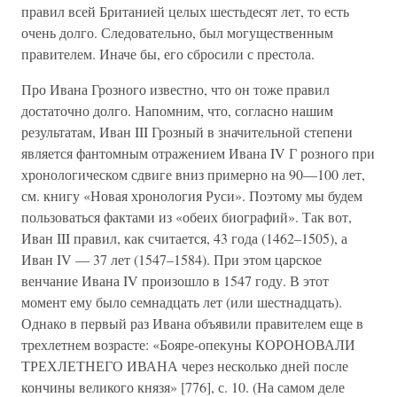
правил всей Британией целых шестьдесят лет, то есть
очень долго. Следовательно, был могущественным
правителем. Иначе бы, его сбросили с престола.
Про Ивана Грозного известно, что он тоже правил
достаточно долго. Напомним, что, согласно нашим
результатам, Иван III Грозный в значительной степени
является фантомным отражением Ивана IV Г розного при
хронологическом сдвиге вниз примерно на 90—100 лет,
см. книгу «Новая хронология Руси». Поэтому мы будем
пользоваться фактами из «обеих биографий». Так вот,
Иван III правил, как считается, 43 года (1462–1505), а
Иван IV — 37 лет (1547–1584). При этом царское
венчание Ивана IV произошло в 1547 году. В этот
момент ему было семнадцать лет (или шестнадцать).
Однако в первый раз Ивана объявили правителем еще в
трехлетнем возрасте: «Бояре-опекуны КОРОНОВАЛИ
ТРЕХЛЕТНЕГО ИВАНА через несколько дней после
кончины великого князя» [776], с. 10. (На самом деле