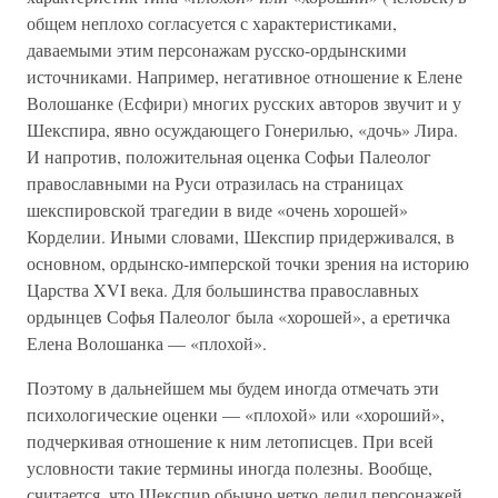
общем неплохо согласуется с характеристиками,
даваемыми этим персонажам русско-ордынскими
источниками. Например, негативное отношение к Елене
Волошанке (Есфири) многих русских авторов звучит и у
Шекспира, явно осуждающего Гонерилью, «дочь» Лира.
И напротив, положительная оценка Софьи Палеолог
православными на Руси отразилась на страницах
шекспировской трагедии в виде «очень хорошей»
Корделии. Иными словами, Шекспир придерживался, в
основном, ордынско-имперской точки зрения на историю
Царства XVI века. Для большинства православных
ордынцев Софья Палеолог была «хорошей», а еретичка
Елена Волошанка — «плохой».
Поэтому в дальнейшем мы будем иногда отмечать эти
психологические оценки — «плохой» или «хороший»,
подчеркивая отношение к ним летописцев. При всей
условности такие термины иногда полезны. Вообще,
считается, что Шекспир обычно четко делил персонажей