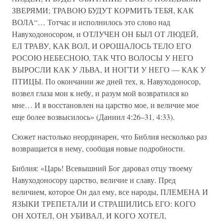
ЗВЕРЯМИ; ТРАВОЮ БУДУТ КОРМИТЬ ТЕБЯ, КАК
ВОЛА“… Тотчас и исполнилось это слово над
Навуходоносором, и ОТЛУЧЕН ОН БЫЛ ОТ ЛЮДЕЙ,
ЕЛ ТРАВУ, КАК ВОЛ, И ОРОШАЛОСЬ ТЕЛО ЕГО
РОСОЮ НЕБЕСНОЮ, ТАК ЧТО ВОЛОСЫ У НЕГО
ВЫРОСЛИ КАК У ЛЬВА, И НОГТИ У НЕГО — КАК У
ПТИЦЫ. По окончании же дней тех, я, Навуходоносор,
возвел глаза мои к небу, и разум мой возвратился ко
мне… И я восстановлен на царство мое, и величие мое
еще более возвысилось» (Даниил 4:26–31, 4:33).
Сюжет настолько неординарен, что Библия несколько раз
возвращается в нему, сообщая новые подробности.
Библия: «Царь! Всевышний Бог даровал отцу твоему
Навуходоносору царство, величие и славу. Пред
величием, которое Он дал ему, все народы, ПЛЕМЕНА И
ЯЗЫКИ ТРЕПЕТАЛИ И СТРАШИЛИСЬ ЕГО: КОГО
ОН ХОТЕЛ, ОН УБИВАЛ, И КОГО ХОТЕЛ,