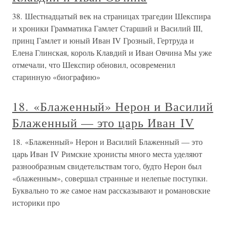
38. Шестнадцатый век на страницах трагедии Шекспира
и хроники Грамматика Гамлет Старший и Василий III,
принц Гамлет и юный Иван IV Грозный, Гертруда и
Елена Глинская, король Клавдий и Иван Овчина Мы уже
отмечали, что Шекспир обновил, осовременил
старинную «биографию»
18. «Блаженный» Нерон и Василий
Блаженный — это царь Иван IV
18. «Блаженный» Нерон и Василий Блаженный — это
царь Иван IV Римские хронисты много места уделяют
разнообразным свидетельствам того, будто Нерон был
«блаженным», совершал странные и нелепые поступки.
Буквально то же самое нам рассказывают и романовские
историки про