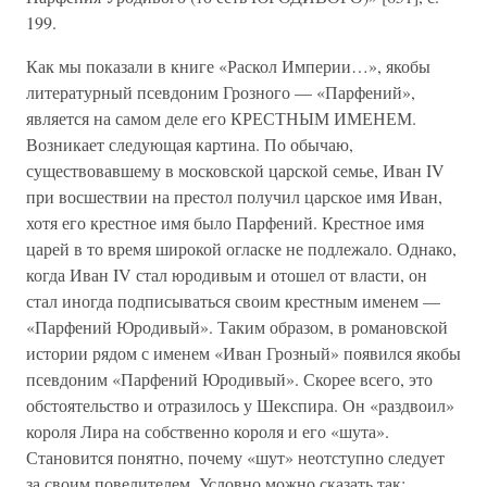
199.
Как мы показали в книге «Раскол Империи…», якобы
литературный псевдоним Грозного — «Парфений»,
является на самом деле его КРЕСТНЫМ ИМЕНЕМ.
Возникает следующая картина. По обычаю,
существовавшему в московской царской семье, Иван IV
при восшествии на престол получил царское имя Иван,
хотя его крестное имя было Парфений. Крестное имя
царей в то время широкой огласке не подлежало. Однако,
когда Иван IV стал юродивым и отошел от власти, он
стал иногда подписываться своим крестным именем —
«Парфений Юродивый». Таким образом, в романовской
истории рядом с именем «Иван Грозный» появился якобы
псевдоним «Парфений Юродивый». Скорее всего, это
обстоятельство и отразилось у Шекспира. Он «раздвоил»
короля Лира на собственно короля и его «шута».
Становится понятно, почему «шут» неотступно следует
за своим повелителем. Условно можно сказать так: