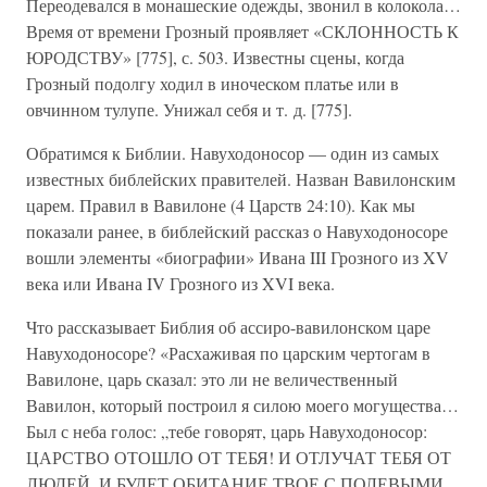
Переодевался в монашеские одежды, звонил в колокола…
Время от времени Грозный проявляет «СКЛОННОСТЬ К
ЮРОДСТВУ» [775], с. 503. Известны сцены, когда
Грозный подолгу ходил в иноческом платье или в
овчинном тулупе. Унижал себя и т. д. [775].
Обратимся к Библии. Навуходоносор — один из самых
известных библейских правителей. Назван Вавилонским
царем. Правил в Вавилоне (4 Царств 24:10). Как мы
показали ранее, в библейский рассказ о Навуходоносоре
вошли элементы «биографии» Ивана III Грозного из XV
века или Ивана IV Грозного из XVI века.
Что рассказывает Библия об ассиро-вавилонском царе
Навуходоносоре? «Расхаживая по царским чертогам в
Вавилоне, царь сказал: это ли не величественный
Вавилон, который построил я силою моего могущества…
Был с неба голос: „тебе говорят, царь Навуходоносор:
ЦАРСТВО ОТОШЛО ОТ ТЕБЯ! И ОТЛУЧАТ ТЕБЯ ОТ
ЛЮДЕЙ, И БУДЕТ ОБИТАНИЕ ТВОЕ С ПОЛЕВЫМИ