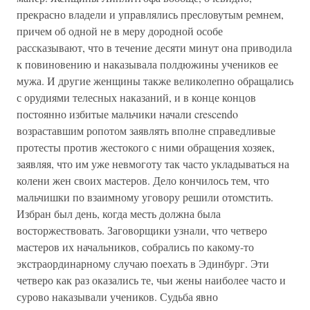
прекрасно владели и управлялись пресловутым ремнем,
причем об одной не в меру дородной особе
рассказывают, что в течение десяти минут она приводила
к повиновению и наказывала полдюжины учеников ее
мужа. И другие женщины также великолепно обращались
с орудиями телесных наказаний, и в конце концов
постоянно избитые мальчики начали crescendo
возраставшим ропотом заявлять вполне справедливые
протесты против жестокого с ними обращения хозяек,
заявляя, что им уже невмоготу так часто укладываться на
колени жен своих мастеров. Дело кончилось тем, что
мальчишки по взаимному уговору решили отомстить.
Избран был день, когда месть должна была
восторжествовать. Заговорщики узнали, что четверо
мастеров их начальников, собрались по какому-то
экстраординарному случаю поехать в Эдинбург. Эти
четверо как раз оказались те, чьи жены наиболее часто и
сурово наказывали учеников. Судьба явно