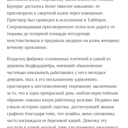
Брунриг досталось более тяжелое наказание: ее
приговорили к смертной казни через повешение.
Приговор был приведен в исполнение в Тайберне.
Сопровождавшая приговоренную толпа всю дорогу от
тюрьмы до позорной площади негодующе
неистовствовала и предавала шедшую на казнь женщину
вечному проклятию.
Владелец фабрики соломенных плетений в одной из
деревень Бедфордшейра, имевший обыкновение
частенько наказывать работавших у него молодых
девушек, был, к его несказанному удивлению,
приговорен к шестимесячному тюремному заключению
за то, что в один прекрасный день «неблагопристойным
образом» наказал юную работницу розгами. Недавно мы
узнали историю одной сиротки, достигнувшей звания
графини благодаря тому, что хозяйка, жена сапожника,
часто награждала ее березовой кашей. Девочку эту
послали к одной знатной даме для примерки заказанных