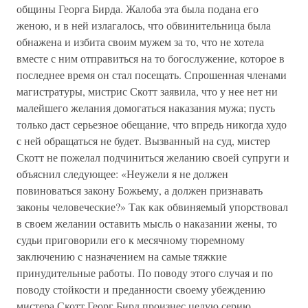
общины Георга Бирда. Жалоба эта была подана его
женою, и в ней излагалось, что обвинительница была
обнажена и избита своим мужем за то, что не хотела
вместе с ним отправиться на то богослужение, которое в
последнее время он стал посещать. Спрошенная членами
магистратуры, мистрис Скотт заявила, что у нее нет ни
малейшего желания домогаться наказания мужа; пусть
только даст серьезное обещание, что впредь никогда худо
с ней обращаться не будет. Вызванный на суд, мистер
Скотт не пожелал подчиниться желанию своей супруги и
объяснил следующее: «Неужели я не должен
повиноваться закону Божьему, а должен признавать
законы человеческие?» Так как обвиняемый упорствовал
в своем желании оставить мысль о наказании жены, то
судьи приговорили его к месячному тюремному
заключению с назначением на самые тяжкие
принудительные работы. По поводу этого случая и по
поводу стойкости и преданности своему убеждению
мистера Скотт Георг Бирд произнес целую серию