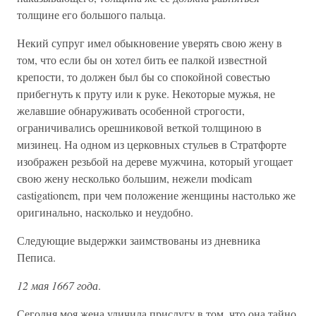
толщине его большого пальца.
Некий супруг имел обыкновение уверять свою жену в
том, что если бы он хотел бить ее палкой известной
крепости, то должен был бы со спокойной совестью
прибегнуть к пруту или к руке. Некоторые мужья, не
желавшие обнаруживать особенной строгости,
ограничивались орешниковой веткой толщиною в
мизинец. На одном из церковных стульев в Стратфорте
изображен резьбой на дереве мужчина, который угощает
свою жену несколько большим, нежели modicam
castigationem, при чем положение женщины настолько же
оригинально, насколько и неудобно.
Следующие выдержки заимствованы из дневника
Пеписа.
12 мая 1667 года
.
Сегодня моя жена уличила прислугу в том, что она тайно