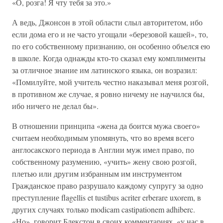
«О, розга! Я чту тебя за это.»
А ведь, Джонсон в этой области слыл авторитетом, ибо
если дома его и не часто угощали «березовой кашей», то,
по его собственному признанию, он особенно объелся ею
в школе. Когда однажды кто-то сказал ему комплименты
за отличное знание им латинского языка, он возразил:
«Помилуйте, мой учитель честно наказывал меня розгой,
в противном же случае, я ровно ничему не научился бы,
ибо ничего не делал бы».
В отношении принципа «жена да боится мужа своего»
считаем необходимым упомянуть, что во время всего
англосакского периода в Англии муж имел право, по
собственному разумению, «учить» жену свою розгой,
плетью или другим избранным им инструментом
Гражданское право разрушало каждому супругу за одно
преступление flagellis et tustibus acriter erberare uxorem, в
других случаях только modicam castipationem adhiberc.
«Но», говорит Блекстон в своих комментариях, «у нас в