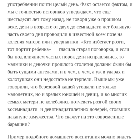
употреблении почти целый день. Факт остается фактом, и
мы с точностью историков утверждаем, что еще
шестьдесят лет тому назад, не говоря уже о прошлом
веке, дети в возрасте от двух до семнадцати лет большую
часть своего дня проводили в известной всем позе на
коленях матери или гувернантки. «Кто избегает розги,
тот портит ребенка» — гласила старая поговорка, и если
бы под влиянием частых порок дети исправлялись, то
мальчики и девочки прошлого столетия должны были бы
быть сущими ангелами, и в чем, в чем, а уж в ударах и
колотушках они недостатка не терпели. Выше мы уже
говорили, что березовой кашей угощали не только
малолетних, но и зрелых юношей и девиц, и во многих
семьях матери не колебались потчевать розгой своих
восемнадцати- и девятнадцатилетних дочерей, стоявших
накануне замужества. Что скажут на это современные
барышни?
Пример подобного домашнего воспитания можно видеть