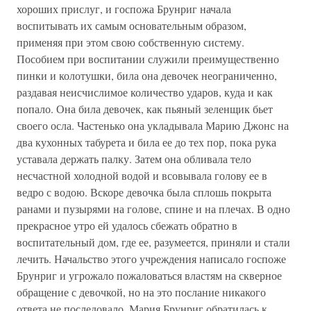
хороших прислуг, и госпожа Брунриг начала
воспитывать их самым основательным образом,
применяя при этом свою собственную систему.
Пособием при воспитании служили преимущественно
пинки и колотушки, била она девочек неограниченно,
раздавая неисчислимое количество ударов, куда и как
попало. Она била девочек, как пьяный зеленщик бьет
своего осла. Частенько она укладывала Марию Джонс на
два кухонных табурета и била ее до тех пор, пока рука
уставала держать палку. Затем она обливала тело
несчастной холодной водой и всовывала голову ее в
ведро с водою. Вскоре девочка была сплошь покрыта
ранами и пузырями на голове, спине и на плечах. В одно
прекрасное утро ей удалось сбежать обратно в
воспитательный дом, где ее, разумеется, приняли и стали
лечить. Начальство этого учреждения написало госпоже
Брунриг и угрожало пожаловаться властям на скверное
обращение с девочкой, но на это послание никакого
ответа не последовало. Мария Брунриг обратилась к