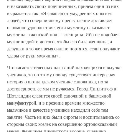
и наказывать своих подчиненных, причем один из них
выражается так: «Я слышал от умудренных опытом
людей, что совершившему преступление доставляет
огромное удовольствие, если мужчину наказывает
мужчина, а женский пол — женщина. Ибо не подобает
мужчине дойти до того, чтобы его била женщина, а
девушки в то же время сильно портятся, если получают
удары от руки мужчины».
Что касается телесных наказаний находящихся в выучке
учеников, то по этому поводу существует интересная
история о шотландском ученике сапожника, но за
достоверность ее мы не ручаемся. Город Линлитгоф в
Шотландии славится своей сапожной и башмачной
мануфактурой, и в прежние времена множество
мальчиков в качестве учеников находили себе там
занятие. Часть из них были сироты и воспитывались со
стороны своих хозяек на совершенно ортодоксальный
манер. Женщины Линлитгофа вообще, очевидно,