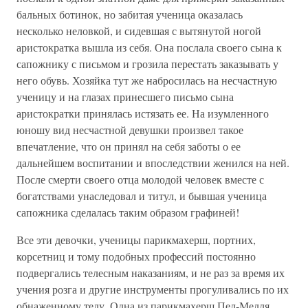
бальных ботинок, но забитая ученица оказалась
несколько неловкой, и сидевшая с вытянутой ногой
аристократка вышла из себя. Она послала своего сына к
сапожнику с письмом и грозила перестать заказывать у
него обувь. Хозяйка тут же набросилась на несчастную
ученицу и на глазах принесшего письмо сына
аристократки принялась истязать ее. На изумленного
юношу вид несчастной девушки произвел такое
впечатление, что он принял на себя заботы о ее
дальнейшем воспитании и впоследствии женился на ней.
После смерти своего отца молодой человек вместе с
богатствами унаследовал и титул, и бывшая ученица
сапожника сделалась таким образом графиней!
Все эти девочки, ученицы парикмахерш, портних,
корсетниц и тому подобных профессий постоянно
подвергались телесным наказаниям, и не раз за время их
учения розга и другие инструменты прогуливались по их
обнаженному телу. Одна из парикмахерш Пел-Мелля,