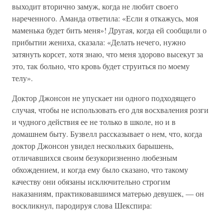
выходит вторично замуж, когда не любит своего
нареченного. Аманда ответила: «Если я откажусь, моя
маменька будет бить меня»! Другая, когда ей сообщили о
прибытии жениха, сказала: «Делать нечего, нужно
затянуть корсет, хотя знаю, что меня здорово высекут за
это, так больно, что кровь будет струиться по моему
телу».
Доктор Джонсон не упускает ни одного подходящего
случая, чтобы не использовать его для восхваления розги
и чудного действия ее не только в школе, но и в
домашнем быту. Бузвелл рассказывает о нем, что, когда
доктор Джонсон увидел нескольких барышень,
отличавшихся своим безукоризненно любезным
обхождением, и когда ему было сказано, что такому
качеству они обязаны исключительно строгим
наказаниям, практиковавшимся матерью девушек, — он
воскликнул, пародируя слова Шекспира: