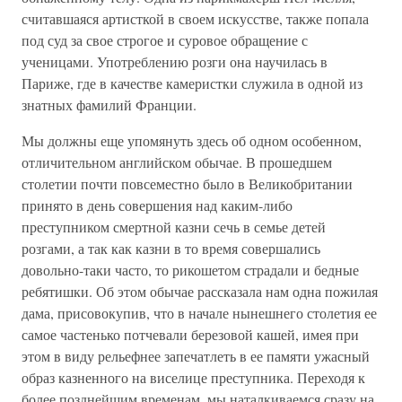
считавшаяся артисткой в своем искусстве, также попала
под суд за свое строгое и суровое обращение с
ученицами. Употреблению розги она научилась в
Париже, где в качестве камеристки служила в одной из
знатных фамилий Франции.
Мы должны еще упомянуть здесь об одном особенном,
отличительном английском обычае. В прошедшем
столетии почти повсеместно было в Великобритании
принято в день совершения над каким-либо
преступником смертной казни сечь в семье детей
розгами, а так как казни в то время совершались
довольно-таки часто, то рикошетом страдали и бедные
ребятишки. Об этом обычае рассказала нам одна пожилая
дама, присовокупив, что в начале нынешнего столетия ее
самое частенько потчевали березовой кашей, имея при
этом в виду рельефнее запечатлеть в ее памяти ужасный
образ казненного на виселице преступника. Переходя к
более позднейшим временам, мы наталкиваемся сразу на