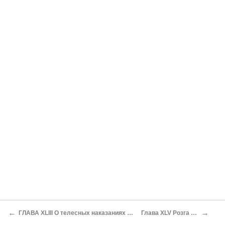
←
→
ГЛАВА XLIII О телесных наказаниях молодых девушек
Глава XLV Розга в будуаре