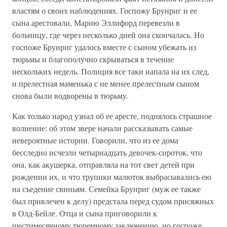
властям о своих наблюдениях. Госпожу Брунриг и ее
сына арестовали, Марию Эллифорд перевезли в
больницу, где через несколько дней она скончалась. Но
госпоже Брунриг удалось вместе с сыном убежать из
тюрьмы и благополучно скрываться в течение
нескольких недель. Полиция все таки напала на их след,
и прелестная маменька с не менее прелестным сыном
снова были водворены в тюрьму.
Как только народ узнал об ее аресте, поднялось страшное
волнение: об этом звере начали рассказывать самые
невероятные истории. Говорили, что из ее дома
бесследно исчезли четырнадцать девочек-сироток, что
она, как акушерка, отправляла на тот свет детей при
рождении их, и что трупики малюток выбрасывались ею
на съедение свиньям. Семейка Брунриг (муж ее также
был привлечен к делу) предстала перед судом присяжных
в Олд-Бейле. Отца и сына приговорили к
шестимесячному тюремному заключению, но госпоже