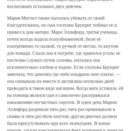
воспитанию остальных двух девочек.
Мария Митчел также пыталась убежать от своей
благодетельниц, но сын госпожи Брунриг поймал ее и
привел в дом матери. Мари Эллифорд, третья ученица,
почти всегда ходила полуобнаженной; били ее
попеременно то палкой, то ручкой от метлы, то кнутом
для лошади. Спала она в погребе, где хранился уголь; ее
постелью служил пучок соломы, питалась она
исключительно хлебом и водою. Если госпожа Брунриг
замечала, что девочки где-либо изодрали свое платье, —
она связывала их вместе и заставляла несколько дней
проводить в таком виде нагишом. Когда мать уставала, ей
на помощь являлся сын и самолично распоряжался
наказаниями несчастных сироток. В один день Марию
Эллифорд раздевали пять раз, пять раз привязывали к
скамье и пять раз били кнутом; другая девочка должна
была присутствовать при всех экзекуциях. В конце
концов, соседи констатировали факт истязания и донесли