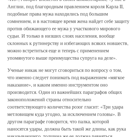
Англии, под благородным правлением короля Карла II,
подобные права мужа находились под большим
сомнением, и в настоящее время жена найдет себе защиту
против обижающего ее мужа у участкового мирового
судьи. И только в низших слоях населения, вообще
склонных к рутинерству и избегающих всяких новшеств,
можно встретиться еще и теперь с применением
упомянутого выше преимущества супруга на деле».
Ученые никак не могут сговориться по вопросу о том,
что именно следует понимать под выражением «мягкое
наказание», и каким именно инструментом оно
производится. Один из важнейших параграфов общих
законоположений страны относительно
соответствующего количества розог гласит: «Три удара
метловищем куда угодно, за исключением головы». В
другом параграфе говорится, что палка, которой
наносятся удары, должна быть такой же длины, как рука
наказывающего, толщина же ее должна равняться