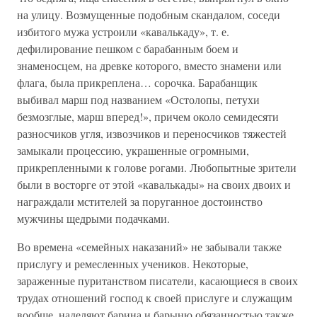
на улицу. Возмущенные подобным скандалом, соседи
избитого мужа устроили «кавалькаду», т. е.
дефилирование пешком с барабанным боем и
знаменосцем, на древке которого, вместо знамени или
флага, была прикреплена… сорочка. Барабанщик
выбивал марш под названием «Остолопы, петухи
безмозглые, марш вперед!», причем около семидесяти
разносчиков угля, извозчиков и переносчиков тяжестей
замыкали процессию, украшенные огромными,
прикрепленными к голове рогами. Любопытные зрители
были в восторге от этой «кавалькады» на своих двоих и
награждали мстителей за поруганное достоинство
мужчины щедрыми подачками.
Во времена «семейных наказаний» не забывали также
прислугу и ремесленных учеников. Некоторые,
зараженные пуританством писатели, касающиеся в своих
трудах отношений господ к своей прислуге и служащим
вообще, наделяют барина и барыню обязанностью также