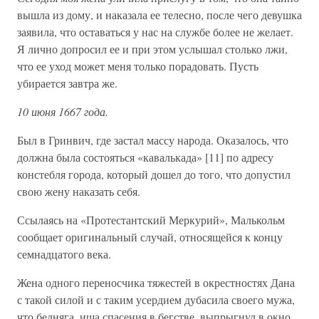
вышла из дому, и наказала ее телесно, после чего девушка
заявила, что оставаться у нас на службе более не желает.
Я лично допросил ее и при этом услышал столько лжи,
что ее уход может меня только порадовать. Пусть
убирается завтра же.
10 июня 1667 года.
Был в Гринвич, где застал массу народа. Оказалось, что
должна была состояться «кавалькада» [11] по адресу
констебля города, который дошел до того, что допустил
свою жену наказать себя.
Ссылаясь на «Протестантский Меркурий», Малькольм
сообщает оригинальный случай, относящейся к концу
семнадцатого века.
Жена одного переносчика тяжестей в окрестностях Дана
с такой силой и с таким усердием дубасила своего мужа,
что бедняга, ища спасения в бегстве, выпрыгнул в окно