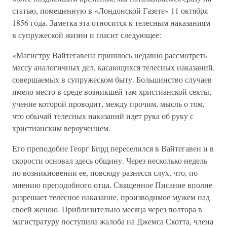
статью, помещенную в «Лондонской Газете» 11 октября
1856 года. Заметка эта относится к телесным наказаниям
в супружеской жизни и гласит следующее:
«Магистру Вайтегавена пришлось недавно рассмотреть
массу аналогичных дел, касающихся телесных наказаний,
совершаемых в супружеском быту. Большинство случаев
имело место в среде возникшей там христианской секты,
учение которой проводит, между прочим, мысль о том,
что обычай телесных наказаний идет рука об руку с
христианским вероучением.
Его преподобие Георг Бирд переселился в Вайтегавен и в
скорости основал здесь общину. Через несколько недель
по возникновении ее, повсюду разнесся слух, что, по
мнению преподобного отца, Священное Писание вполне
разрешает телесное наказание, производимое мужем над
своей женою. Приблизительно месяца через полтора в
магистратуру поступила жалоба на Джемса Скотта, члена