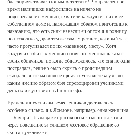
благоприятствовала юным мстителям! В определенное
время мальчишки набросились на ничего не
подозревавших женщин, схватили каждую из них в ее
собственном доме и, надлежащим образом приготовив к
наказанию, что есть силы нанесли ей оптом и в розницу
по несколько ударов тем же самым ремнем, который так
часто прогуливался по их «казенному месту». Хотя
каждая из избитых женщин и клялась жестоко наказать
своих обидчиков, но когда обнаружилось, что она не одна
пострадала, решено было скрыть о происшедшем
скандале, и только долгое время спустя хозяева узнали,
каким именно образом был спровоцирован учениками
день их отсутствия из Линлитгофа.
Временами ученикам ремесленников доставалось
особенно сильно, и в Лондоне, например, одна женщина
— Брунриг, была даже приговорена к смертной казни
через повешение за слишком жестокое обращение со
своими учениками.