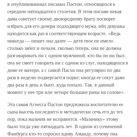
в опубликованных письмах Пастон, относящихся к
середине пятнадцатого столетия. В этом письме некая
дама советует своему двоюродному брату поскорее
избрать для его дочери подходящего мужа, ибо девушка
находится как раз в соответствующем возрасте. «Ведь
никогда — пишет она далее — дитя твое не имело
столько забот и печали, сколько теперь; она не должна
разговаривать ни с одним мужчиной, кто бы он ни был;
она не смеет говорить ни с одним из слуг, находящихся в
доме ее матери, а с самой Пасхи она регулярно по два
раза в неделю подвергается порке; иногда ее секут даже
два раза в день и бьют, куда попало. Так, в данный
момент у нее три или четыре большие раны на голове».
Эта самая Агнесса Пастон предложила воспитателю ее
сына высечь последнего и методически сечь его до тех
пор, пока мальчик не исправится. «Мальчику» этому
было тогда уже пятнадцать лет. В одном из сочинений
Фанбурга кто-то спросил вдову Аманду, почему она