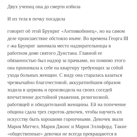
Двух учениц она до смерти избила
И их тела в печку посадила
говорит об этой Брунриг «Антиякобинец», но на самом
деле происшествие обстояло иначе. Во времена Георга III
г-жа Брунриг занимала место надзирательницы в
работном доме святого Дунстана. Главной ее
обязанностью был надзор за прачками, но помимо этого
она принимала к себе на квартиру требующих за собой
ухода больных женщин. С виду она старалась казаться
чрезвычайно благочестивой, аккуратнейшим образом
ходила в церковь и производила на своих соседей
впечатление достойной уважения, религиозной,
работящей и обходительной женщины. Ей на попечение
община сдала трех сироток-девочек, чтобы научить их
искусству быть хорошими горничными. Девочек звали
Мария Митчел, Мария Джонс и Мария Эллифорд. Такие
«общественные» девочки не всегда превращаются в