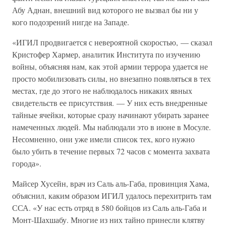
Абу Аднан, внешний вид которого не вызвал бы ни у
кого подозрений нигде на Западе.
«ИГИЛ продвигается с невероятной скоростью, — сказал
Кристофер Хармер, аналитик Института по изучению
войны, объясняя нам, как этой армии террора удается не
просто мобилизовать силы, но внезапно появляться в тех
местах, где до этого не наблюдалось никаких явных
свидетельств ее присутствия. — У них есть внедренные
тайные ячейки, которые сразу начинают убирать заранее
намеченных людей. Мы наблюдали это в июне в Мосуле.
Несомненно, они уже имели список тех, кого нужно
было убить в течение первых 72 часов с момента захвата
города».
Майсер Хусейн, врач из Саль аль-Габа, провинция Хама,
объяснил, каким образом ИГИЛ удалось перехитрить там
ССА. «У нас есть отряд в 580 бойцов из Саль аль-Габа и
Монт-Шахшабу. Многие из них тайно принесли клятву