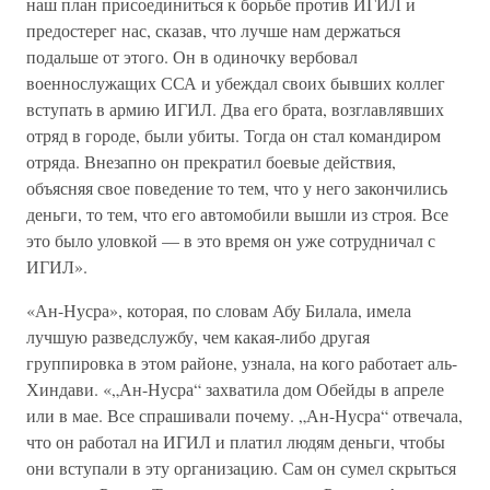
наш план присоединиться к борьбе против ИГИЛ и
предостерег нас, сказав, что лучше нам держаться
подальше от этого. Он в одиночку вербовал
военнослужащих ССА и убеждал своих бывших коллег
вступать в армию ИГИЛ. Два его брата, возглавлявших
отряд в городе, были убиты. Тогда он стал командиром
отряда. Внезапно он прекратил боевые действия,
объясняя свое поведение то тем, что у него закончились
деньги, то тем, что его автомобили вышли из строя. Все
это было уловкой — в это время он уже сотрудничал с
ИГИЛ».
«Ан-Нусра», которая, по словам Абу Билала, имела
лучшую разведслужбу, чем какая-либо другая
группировка в этом районе, узнала, на кого работает аль-
Хиндави. «„Ан-Нусра“ захватила дом Обейды в апреле
или в мае. Все спрашивали почему. „Ан-Нусра“ отвечала,
что он работал на ИГИЛ и платил людям деньги, чтобы
они вступали в эту организацию. Сам он сумел скрыться