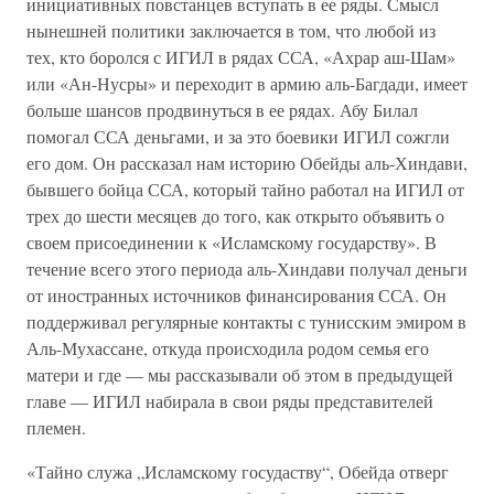
инициативных повстанцев вступать в ее ряды. Смысл
нынешней политики заключается в том, что любой из
тех, кто боролся с ИГИЛ в рядах ССА, «Ахрар аш-Шам»
или «Ан-Нусры» и переходит в армию аль-Багдади, имеет
больше шансов продвинуться в ее рядах. Абу Билал
помогал ССА деньгами, и за это боевики ИГИЛ сожгли
его дом. Он рассказал нам историю Обейды аль-Хиндави,
бывшего бойца ССА, который тайно работал на ИГИЛ от
трех до шести месяцев до того, как открыто объявить о
своем присоединении к «Исламскому государству». В
течение всего этого периода аль-Хиндави получал деньги
от иностранных источников финансирования ССА. Он
поддерживал регулярные контакты с тунисским эмиром в
Аль-Мухассане, откуда происходила родом семья его
матери и где — мы рассказывали об этом в предыдущей
главе — ИГИЛ набирала в свои ряды представителей
племен.
«Тайно служа „Исламскому госудаству“, Обейда отверг