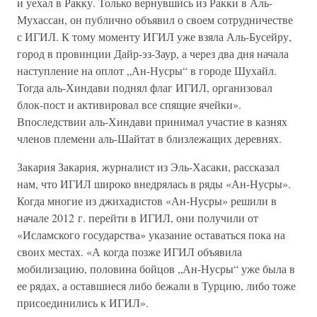
и уехал в Ракку. Только вернувшись из Ракки в Аль-
Мухассан, он публично объявил о своем сотрудничестве
с ИГИЛ. К тому моменту ИГИЛ уже взяла Аль-Бусейру,
город в провинции Дайр-эз-Заур, а через два дня начала
наступление на оплот „Ан-Нусры“ в городе Шухайл.
Тогда аль-Хиндави поднял флаг ИГИЛ, организовал
блок-пост и активировал все спящие ячейки».
Впоследствии аль-Хиндави принимал участие в казнях
членов племени аль-Шайтат в близлежащих деревнях.
Закария Закария, журналист из Эль-Хасаки, рассказал
нам, что ИГИЛ широко внедрялась в ряды «Ан-Нусры».
Когда многие из джихадистов «Ан-Нусры» решили в
начале 2012 г. перейти в ИГИЛ, они получили от
«Исламского государства» указание оставаться пока на
своих местах. «А когда позже ИГИЛ объявила
мобилизацию, половина бойцов „Ан-Нусры“ уже была в
ее рядах, а оставшиеся либо бежали в Турцию, либо тоже
присоединились к ИГИЛ».