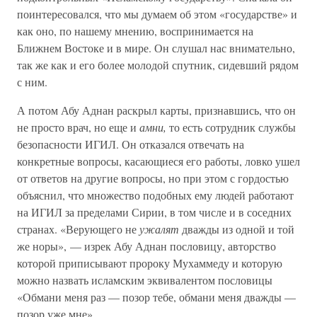
поинтересовался, что мы думаем об этом «государстве» и
как оно, по нашему мнению, воспринимается на
Ближнем Востоке и в мире. Он слушал нас внимательно,
так же как и его более молодой спутник, сидевший рядом
с ним.
А потом Абу Аднан раскрыл карты, признавшись, что он
не просто врач, но еще и
амни,
то есть сотрудник службы
безопасности ИГИЛ. Он отказался отвечать на
конкретные вопросы, касающиеся его работы, ловко ушел
от ответов на другие вопросы, но при этом с гордостью
объяснил, что множество подобных ему людей работают
на ИГИЛ за пределами Сирии, в том числе и в соседних
странах. «Верующего не
ужалят
дважды из одной и той
же норы», — изрек Абу Аднан пословицу, авторство
которой приписывают пророку Мухаммеду и которую
можно назвать исламским эквивалентом пословицы
«Обмани меня раз — позор тебе, обмани меня дважды —
позор уже мне».