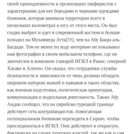
своей принадлежности к организации такфиристов с
характерными для нее бородами и черными одеждами
боевиков, которая занимала территории всего в
нескольких километрах к югу от этого места. Он был
гладко выбрит и одет в современный костюм и больше
походил на Мухаммеда Атта[33], чем на Абу Бакра аль-
Багдади. Тем не менее по ходу интервью он показывал
нам фотографии в своем мобильном телефоне, где он
запечатлен в компании главарей ИГИЛ в Ракке, северной
Хасаке и Алеппо. Он сказал, что сотрудники службы
безопасности в зависимости от чина должны обладать
широким набором знаний и навыков в таких областях,
как военная подготовка, политическая ориентация,
коммуникация и подпольная деятельность. Также Абу
Андан сообщил, что на сирийско-турецкой границе
действует сеть контрабандистов, помогающая
потенциальным боевикам переходить в Сирию, чтобы
присоединиться к ИГИЛ. Они действуют в открытую,
фактически на глазах турецких властей, так же как и сам