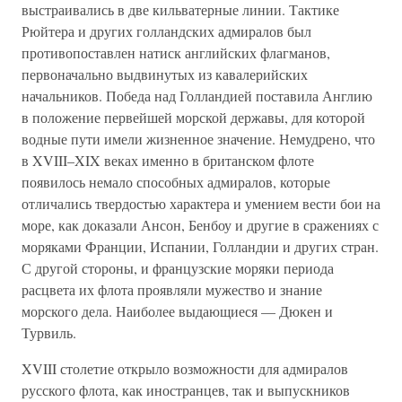
выстраивались в две кильватерные линии. Тактике
Рюйтера и других голландских адмиралов был
противопоставлен натиск английских флагманов,
первоначально выдвинутых из кавалерийских
начальников. Победа над Голландией поставила Англию
в положение первейшей морской державы, для которой
водные пути имели жизненное значение. Немудрено, что
в XVIII–XIX веках именно в британском флоте
появилось немало способных адмиралов, которые
отличались твердостью характера и умением вести бои на
море, как доказали Ансон, Бенбоу и другие в сражениях с
моряками Франции, Испании, Голландии и других стран.
С другой стороны, и французские моряки периода
расцвета их флота проявляли мужество и знание
морского дела. Наиболее выдающиеся — Дюкен и
Турвиль.
XVIII столетие открыло возможности для адмиралов
русского флота, как иностранцев, так и выпускников