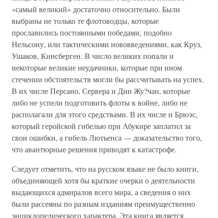
«самый великий» достаточно относительно. Были
выбраны не только те флотоводцы, которые
прославились постоянными победами, подобно
Нельсону, или тактическими нововведениями, как Круз,
Ушаков, Кинсберген. В число великих попали и
некоторые великие неудачники, которые при ином
стечении обстоятельств могли бы рассчитывать на успех.
В их числе Персано, Сервера и Дин Жу?чан, которые
либо не успели подготовить флоты к войне, либо не
располагали для этого средствами. В их числе и Брюэс,
который геройской гибелью при Абукире заплатил за
свои ошибки, а гибель Лютьенса — доказательство того,
что авантюрные решения приводят к катастрофе.
Следует отметить, что на русском языке не было книги,
объединяющей хотя бы краткие очерки о деятельности
выдающихся адмиралов всего мира, а сведения о них
были рассеяны по разным изданиям преимущественно
энциклопедического характера. Эта книга является