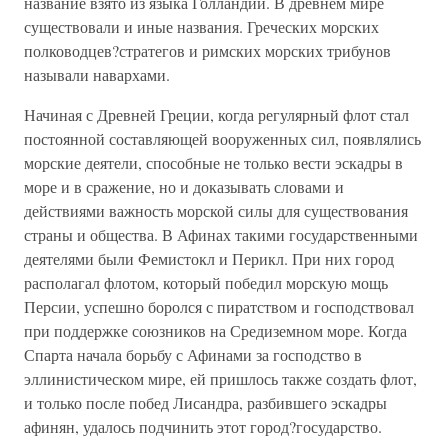
название взято из языка Голландии. В древнем мире
существовали и иные названия. Греческих морских
полководцев?стратегов и римских морских трибунов
называли навархами.
Начиная с Древней Греции, когда регулярный флот стал
постоянной составляющей вооруженных сил, появлялись
морские деятели, способные не только вести эскадры в
море и в сражение, но и доказывать словами и
действиями важность морской силы для существования
страны и общества. В Афинах такими государственными
деятелями были Фемистокл и Перикл. При них город
располагал флотом, который победил морскую мощь
Персии, успешно боролся с пиратством и господствовал
при поддержке союзников на Средиземном море. Когда
Спарта начала борьбу с Афинами за господство в
эллинистическом мире, ей пришлось также создать флот,
и только после побед Лисандра, разбившего эскадры
афинян, удалось подчинить этот город?государство.