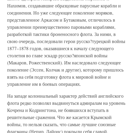
Нахимов, создававшие образцовые парусные корабли и
соединения. Но уже следующее поколение моряков,
представленное Аркасом и Бутаковым, отличилось в
управлении преимущественно паровыми кораблями,
разработкой тактики броненосного флота. За ними, в
свою очередь, последовали герои русско?турецкой войны
1877–1878 годов, оказавшиеся к началу следующего
столетия во главе эскадр русско?японской войны
(Макаров, Рожественский). Им наследовало следующее
поколение (Эссен, Колчак и другие), которому пришлось
взять на себя подготовку флота к мировой войне и
управление им в боевых операциях.
На западе колониальный характер действий английского
флота редко позволял выдвинуться адмиралам на уровень
Кочрена и Кодрингтона, не боявшихся вступать в
решительные сражения. Что же касается Крымской
войны, то нельзя сказать, что самые лучшие союзные
флагманы (Непир, Лайонс) покрыли себя славой.