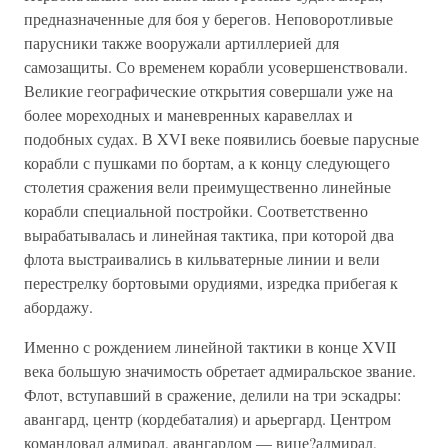
предназначенные для боя у берегов. Неповоротливые
парусники также вооружали артиллерией для
самозащиты. Со временем корабли усовершенствовали.
Великие географические открытия совершали уже на
более мореходных и маневренных каравеллах и
подобных судах. В XVI веке появились боевые парусные
корабли с пушками по бортам, а к концу следующего
столетия сражения вели преимущественно линейные
корабли специальной постройки. Соответственно
вырабатывалась и линейная тактика, при которой два
флота выстраивались в кильватерные линии и вели
перестрелку бортовыми орудиями, изредка прибегая к
абордажу.
Именно с рождением линейной тактики в конце XVII
века большую значимость обретает адмиральское звание.
Флот, вступавший в сражение, делили на три эскадры:
авангард, центр (кордебаталия) и арьергард. Центром
командовал адмирал, авангардом — вице?адмирал,