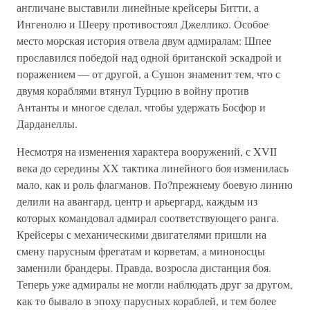
англичане выставили линейные крейсеры Битти, а
Ингенолю и Шееру противостоял Джеллико. Особое
место морская история отвела двум адмиралам: Шпее
прославился победой над одной британской эскадрой и
поражением — от другой, а Сушон знаменит тем, что с
двумя кораблями втянул Турцию в войну против
Антанты и многое сделал, чтобы удержать Босфор и
Дарданеллы.
Несмотря на изменения характера вооружений, с XVII
века до середины XX тактика линейного боя изменилась
мало, как и роль флагманов. По?прежнему боевую линию
делили на авангард, центр и арьергард, каждым из
которых командовал адмирал соответствующего ранга.
Крейсеры с механическими двигателями пришли на
смену парусным фрегатам и корветам, а миноносцы
заменили брандеры. Правда, возросла дистанция боя.
Теперь уже адмиралы не могли наблюдать друг за другом,
как то бывало в эпоху парусных кораблей, и тем более