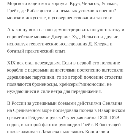
Морского кадетского корпуса. Круз, Чичагов, Ушаков,
Грейг, де Рибас достигли немалых успехов в военно?
морском искусстве, в усовершенствовании тактики.
А к концу века начали демонстрировать новую тактику и
европейские моряки: Джервис, Худ, Нельсон и другие,
используя теоретические исследования Д. Клерка и
богатый практический опыт.
XIX век стал переходным. Если в первой его половине
корабли с паровыми двигателями постепенно вытесняли
деревянные парусники, то во второй половине столетия
появляются броненосцы, крейсеры?миноносцы, не
нуждающиеся в силе ветра для передвижения.
В России за успешными боевыми действиями Сенявина
на Средиземном море последовала победа в Наваринском
сражении Гейдена и русско?турецкая война 1828–1829
годов, в которой флотом руководил Грейг. В блестящей
школе адмирала Лазарева выделялись Корнилов и