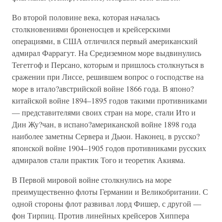
Во второй половине века, которая началась
столкновениями броненосцев и крейсерскими
операциями, в США отличился первый американский
адмирал Фаррагут. На Средиземном море выдвинулись
Тегетгоф и Персано, которым и пришлось столкнуться в
сражении при Лиссе, решившем вопрос о господстве на
море в итало?австрийской войне 1866 года. В японо?
китайской войне 1894–1895 годов такими противниками
— представителями своих стран на море, стали Ито и
Дин Жу?чан, в испано?американской войне 1898 года
наиболее заметны Сервера и Дьюи. Наконец, в русско?
японской войне 1904–1905 годов противниками русских
адмиралов стали практик Того и теоретик Акияма.
В Первой мировой войне столкнулись на море
преимущественно флоты Германии и Великобритании. С
одной стороны флот развивал лорд Фишер, с другой —
фон Тирпиц. Против линейных крейсеров Хиппера