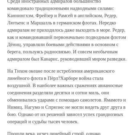
Среди иностранных адмиралов большинство
командовало традиционными надводными силами:
Каннингхэм, Фрейзер и Рамсей в английском, Редер,
Лютьенс и Маршалль в германском флотах. Нередко
адмиралам не приходилось даже выходить в море. Редер,
как и командовавший первоначально подводным флотом
Дёниц, управляли боевыми действиями в основном с
берега, пользуясь радиосвязью. И совсем необычным
адмиралом был Канарис, руководивший миром разведки.
На Тихом океане после истребления американского
линейного флота в Пёрл?Харборе война стала
воздушной. В наиболее важных сражениях авианосные
соединения разделяли десятки и сотни миль, они
обменивались ударами с помощью самолетов. Ямамото и
Нимиц, Нагумо и Спрюэнс не могли видеть друг друга в
бою. Однако от их решений зависел успех грандиозных
операций и судьбы тысяч человек.
Прошли века, исчез линейный строй, однако