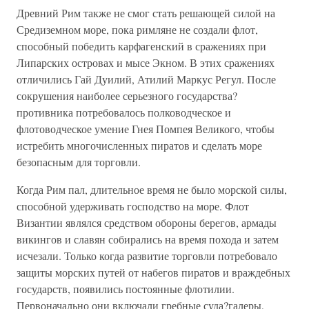
Древний Рим также не смог стать решающей силой на
Средиземном море, пока римляне не создали флот,
способный победить карфагенский в сражениях при
Липарских островах и мысе Экном. В этих сражениях
отличились Гай Дуилий, Атилий Маркус Регул. После
сокрушения наиболее серьезного государства?
противника потребовалось полководческое и
флотоводческое умение Гнея Помпея Великого, чтобы
истребить многочисленных пиратов и сделать море
безопасным для торговли.
Когда Рим пал, длительное время не было морской силы,
способной удерживать господство на море. Флот
Византии являлся средством обороны берегов, армады
викингов и славян собирались на время похода и затем
исчезали. Только когда развитие торговли потребовало
защиты морских путей от набегов пиратов и враждебных
государств, появились постоянные флотилии.
Первоначально они включали гребные суда?галеры,