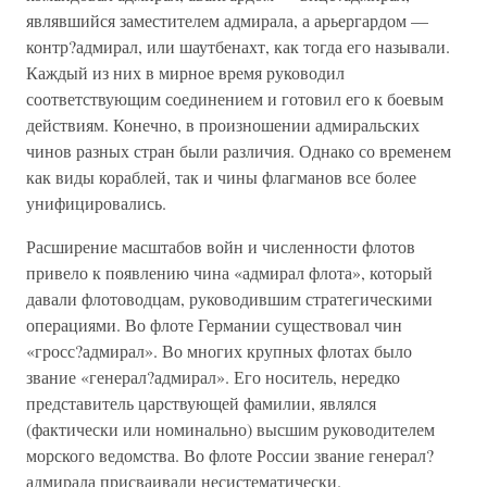
являвшийся заместителем адмирала, а арьергардом —
контр?адмирал, или шаутбенахт, как тогда его называли.
Каждый из них в мирное время руководил
соответствующим соединением и готовил его к боевым
действиям. Конечно, в произношении адмиральских
чинов разных стран были различия. Однако со временем
как виды кораблей, так и чины флагманов все более
унифицировались.
Расширение масштабов войн и численности флотов
привело к появлению чина «адмирал флота», который
давали флотоводцам, руководившим стратегическими
операциями. Во флоте Германии существовал чин
«гросс?адмирал». Во многих крупных флотах было
звание «генерал?адмирал». Его носитель, нередко
представитель царствующей фамилии, являлся
(фактически или номинально) высшим руководителем
морского ведомства. Во флоте России звание генерал?
адмирала присваивали несистематически.