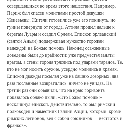
совершавшихся во время этого нашествия. Например,
Париж был спасен молитвами простой девушки
Женевьевы. Жители готовились уже его покинуть, но
гунны повернули от города, Аттила прошел дальше к
берегам Луары и осадил Орлеан. Епископ орлеанский
(святой Аньян) поддерживал мужество горожан
надеждой на Божью помощь. Наконец осажденные
доведены были до крайности: уже предместья заняты
врагом, а стены города тряслись под ударами таранов. Те,
кто не мог носить оружие, усердно молились в храмах.
Епископ дважды посылал уже на башню дозорных; два
раза посланные возвратились, ничего не увидав. На
третий раз они объявили, что на краю горизонта
показалось облако пыли. «Это Божья помощь!» —
воскликнул епископ. Действительно, то был римский
полководец и наместник Галлии Аэций, который, кроме
римских легионов, вел с собой союзников — вестготов и
франков».