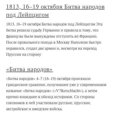
1813, 16–19 октября Битва народов
под Лейпцигом
1813, 16–19 октября Битва народов под Лейпцигом Эта
битва решила судьбу Германии и привела к тому, что
французы были вынуждены отступить во Францию.
После провального похода в Москву Наполеон быстро
оправился, создал две армии и, несмотря на переход
Пруссии на сторону
«Битва народов»
«Битва народов» 4–7 (16–19) октября произошло
грандиозное сражение, получившее уже у современников
название «битва народов» («V?lkerschlacht»), а затем
прочно вошедшее в обиход историков. Со стороны
союзников в ней участвовали русские, прусские,
австрийские и шведские войска,