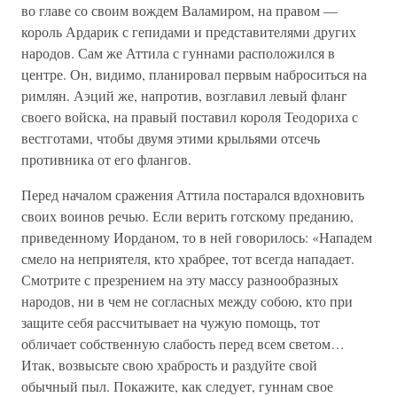
во главе со своим вождем Валамиром, на правом —
король Ардарик с гепидами и представителями других
народов. Сам же Аттила с гуннами расположился в
центре. Он, видимо, планировал первым наброситься на
римлян. Аэций же, напротив, возглавил левый фланг
своего войска, на правый поставил короля Теодориха с
вестготами, чтобы двумя этими крыльями отсечь
противника от его флангов.
Перед началом сражения Аттила постарался вдохновить
своих воинов речью. Если верить готскому преданию,
приведенному Иорданом, то в ней говорилось: «Нападем
смело на неприятеля, кто храбрее, тот всегда нападает.
Смотрите с презрением на эту массу разнообразных
народов, ни в чем не согласных между собою, кто при
защите себя рассчитывает на чужую помощь, тот
обличает собственную слабость перед всем светом…
Итак, возвысьте свою храбрость и раздуйте свой
обычный пыл. Покажите, как следует, гуннам свое