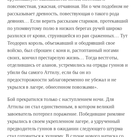
повсеместная, ужасная, отчаянная. Ни о чем подобном не
рассказывает древность, повествующая о такого рода
деяниях… Если верить рассказам стариков, протекавший
по упомянутому полю в низких берегах ручей широко
разлился от крови, струившейся из ран сраженных… Тут
Теодорих король, объезжавший и ободрявший свое
войско, был сброшен с коня и, растоптанный ногами
своих, кончил престарелую жизнь… Тогда вестготы,
отделившись от аланов, устремились на отряды гуннов и
убили бы самого Аттилу, если бы он из
предосторожности заблаговременно не убежал и не
укрылся в лагере, обнесенном повозками».
Бой прекратился только с наступлением ночи. Для
Аттилы он стал единственным, в котором великий
завоеватель потерпел поражение. Победившие римляне
укрылись в своем укрепленном лагере, а удрученный
предводитель гуннов в ожидании следующего штурма
стал готовиться к худшему. В случае нового натиска со