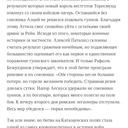
результате которых новый король вестготов Торисмунд
покинул со своим войском лагерь. Оставшийся без
союзника Аэций не решился атаковать гуннов. Благодаря
этому Аттила смог спокойно уйти с остатками своей
армии за Рейн. Исходя из этого, некоторые военные
историки (в частности, Алексей Паталах) склонны
считать результат сражения ничейным, но подавляющее
большинство оценивает его как первое и единственное
поражение гуннского завоевателя. И только Рафаэль
Безертдинов утверждает, что в этой битве проиграли
римляне и их союзники: «Обе стороны несли большие
потери, но горели желанием победить. Страшная резня
длилась сутки. Напор Аесиуса удержали не союзники
хуннов, а их богатыри, которых много полегло на поле
боя. К вечеру второго дня римские легионеры отступили.
Весь мир убедился — тюрки непобедимы».
Так или иначе, но битва на Каталаунских полях стала
одной из самых кровопролитных в истории войн.