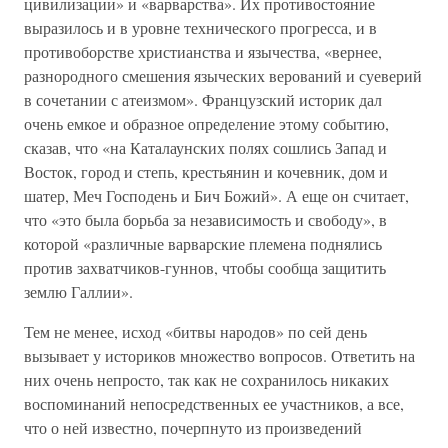
цивилизации» и «варварства». Их противостояние
выразилось и в уровне технического прогресса, и в
противоборстве христианства и язычества, «вернее,
разнородного смешения языческих верований и суеверий
в сочетании с атеизмом». Французский историк дал
очень емкое и образное определение этому событию,
сказав, что «на Каталаунских полях сошлись Запад и
Восток, город и степь, крестьянин и кочевник, дом и
шатер, Меч Господень и Бич Божий». А еще он считает,
что «это была борьба за независимость и свободу», в
которой «различные варварские племена поднялись
против захватчиков-гуннов, чтобы сообща защитить
землю Галлии».
Тем не менее, исход «битвы народов» по сей день
вызывает у историков множество вопросов. Ответить на
них очень непросто, так как не сохранилось никаких
воспоминаний непосредственных ее участников, а все,
что о ней известно, почерпнуто из произведений