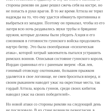
стороны римлян он даже решил сжечь себя на костре, но
не попасть в руки врагов. В то же время Аттила не терял
надежды на то, что ему удастся обмануть противника и
выбраться из западни. Поэтому он приказал, чтобы из его
лагеря всю ночь раздавались звуки трубы и бряцание
оружия, которые должны были убедить Аэция и его
союзников в готовности гуннского войска продолжить
наутро битву. Это была своеобразная «психическая
атака», которой хитрый завоеватель пытался устрашить
римских воинов. Описывая состояние гуннского короля,
Иордан сравнивал его с раненым зверем: «Как лев,
гонимый отовсюду охотниками, большим прыжком
удаляется в свое логовище, не смея броситься вперед, и
своим рыканием наводит ужас на окрестные места, так
гордый Аттила, король гуннов, среди своих кибиток
наводил ужас на своих победителей».
Но новой атаки со стороны римлян на следующий день
не последовало. В их стане возникли разногласия, в