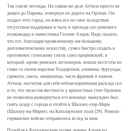
Так гласят легенды. На самом же деле Аттила просто не
дошел до Парижа, повернув по дороге на Орлеан. Он
осадил этот город, но взять его не смог вследствие
отсутствия поддержки в тылу и прихода сил римского
полководца и наместника Галлии Аэция. Надо сказать,
что тот, благодаря проявленному им большому
дипломатическому искусству, сумел быстро создать в
противовес гуннскому союзу союз проримский, в
который, кроме римских легионеров, вошли вестготы во
главе со своим королем Теодорихом, алеманы, бургунды,
сарматы, саксы, аморианцы, часть франков и аланов.
Аттила, посчитав для себя неблагоприятным расклад сил
и то, что лесистая местность у крепостных стен Орлеана
не позволяла развернуться его коннице, вынужден был
снять осаду с города и отойти к Шалону-сюр-Марн
(Шалону-на-Марне), на Каталаунские поля [29]. Римско-
германское войско отправилось вслед за ним.
Подойдя к Каталаунским полям, воины Аэция по