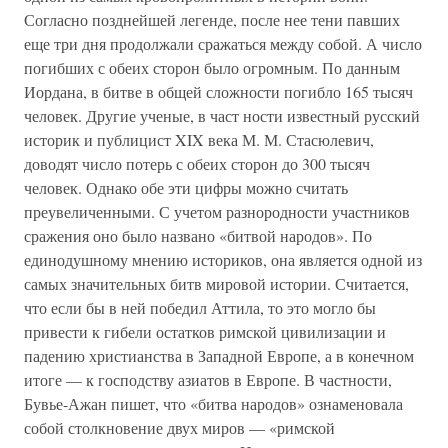
Согласно позднейшей легенде, после нее тени павших
еще три дня продолжали сражаться между собой. А число
погибших с обеих сторон было огромным. По данным
Иордана, в битве в общей сложности погибло 165 тысяч
человек. Другие ученые, в част ности известный русский
историк и публицист XIX века М. М. Стасюлевич,
доводят число потерь с обеих сторон до 300 тысяч
человек. Однако обе эти цифры можно считать
преувеличенными. С учетом разнородности участников
сражения оно было названо «битвой народов». По
единодушному мнению историков, она является одной из
самых значительных битв мировой истории. Считается,
что если бы в ней победил Аттила, то это могло бы
привести к гибели остатков римской цивилизации и
падению христианства в Западной Европе, а в конечном
итоге — к господству азиатов в Европе. В частности,
Бувье-Ажан пишет, что «битва народов» ознаменовала
собой столкновение двух миров — «римской