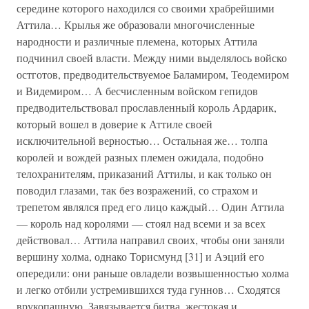
середине которого находился со своими храбрейшими
Аттила… Крылья же образовали многочисленные
народности и различные племена, которых Аттила
подчинил своей власти. Между ними выделялось войско
остготов, предводительствуемое Баламиром, Теодемиром
и Видемиром… А бесчисленным войском гепидов
предводительствовал прославленный король Ардарик,
который вошел в доверие к Аттиле своей
исключительной верностью… Остальная же… толпа
королей и вождей разных племен ожидала, подобно
телохранителям, приказаний Аттилы, и как только он
поводил глазами, так без возражений, со страхом и
трепетом являлся пред его лицо каждый… Один Аттила
— король над королями — стоял над всеми и за всех
действовал… Аттила направил своих, чтобы они заняли
вершину холма, однако Торисмунд [31] и Аэций его
опередили: они раньше овладели возвышенностью холма
и легко отбили устремившихся туда гуннов… Сходятся
врукопашную. Завязывается битва, жестокая и