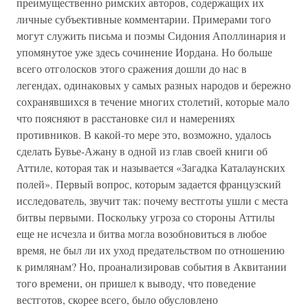
преимущественно римских авторов, содержащих их
личные субъективные комментарии. Примерами того
могут служить письма и поэмы Сидония Аполлинария и
упомянутое уже здесь сочинение Иордана. Но больше
всего отголосков этого сражения дошли до нас в
легендах, одинаковых у самых разных народов и бережно
сохранявшихся в течение многих столетий, которые мало
что поясняют в расстановке сил и намерениях
противников. В какой-то мере это, возможно, удалось
сделать Бувье-Ажану в одной из глав своей книги об
Аттиле, которая так и называется «Загадка Каталаунских
полей». Первый вопрос, которым задается французский
исследователь, звучит так: почему вестготы ушли с места
битвы первыми. Поскольку угроза со стороны Аттилы
еще не исчезла и битва могла возобновиться в любое
время, не был ли их уход предательством по отношению
к римлянам? Но, проанализировав события в Аквитании
того времени, он пришел к выводу, что поведение
вестготов, скорее всего, было обусловлено