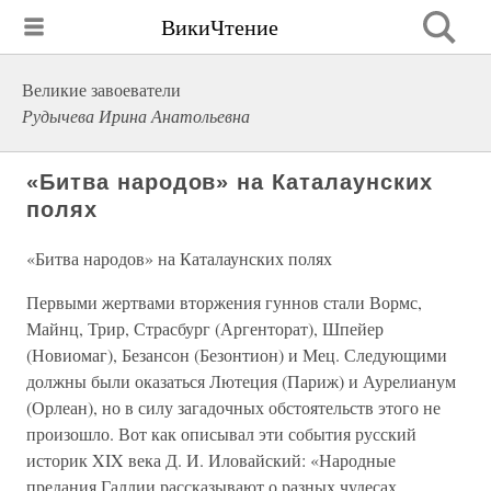
ВикиЧтение
Великие завоеватели
Рудычева Ирина Анатольевна
«Битва народов» на Каталаунских
полях
«Битва народов» на Каталаунских полях
Первыми жертвами вторжения гуннов стали Вормс,
Майнц, Трир, Страсбург (Аргенторат), Шпейер
(Новиомаг), Безансон (Безонтион) и Мец. Следующими
должны были оказаться Лютеция (Париж) и Аурелианум
(Орлеан), но в силу загадочных обстоятельств этого не
произошло. Вот как описывал эти события русский
историк XIX века Д. И. Иловайский: «Народные
предания Галлии рассказывают о разных чудесах,