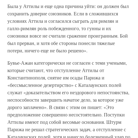
Была у Аттилы и еще одна причина уйти: он должен был
сохранить доверие союзников. Если в сложившихся
условиях Аттила и согласился сыграть для римлян и
галло-римлян роль побежденного, то гунны и их
союзники вовсе не считали сражение проигранным. Бой
был прерван, и хотя обе стороны понесли тяжелые
потери, ничего еще не было решено».
Бувье-Ажан категорически не согласен с теми учеными,
которые считают, что отступление Аттилы от
Константинополя, снятие им осады Парижа и
«бессмысленное дезертирство» с Каталаунских полей
служат «доказательством его нездорового непостоянства,
неспособности завершить начатое дело, за которое уже
дорого заплачено». В связи с этим он пишет: «Это
предположение совершенно несостоятельно. Поступки
Аттилы имеют под собой весомые основания. Штурм
Парижа не решал стратегических задач, а отступление с
Каталаунских полей, хотя и нанесло болезненный удар по