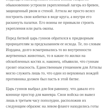
обыкновению устроили укрепленный лагерь из бревен,
защищенный рвом и стеной. Аттила же просто велел
построить свои кибитки в виде круга, а внутри его
раскинуть палатки. Его воины не привыкли строить
укрепления или рыть окопы.
Перед битвой царь гуннов обратился к придворным
прорицателям за предсказанием ее исхода. Те, по словам
Иордана, долго всматривались то во внутренности
жертвенных животных, то в какие-то жилки на
обскобленных костях и, наконец, объявили, что гуннам
грозит опасность. Единственным утешением для Аттилы
могло служить лишь то, что один из верховных вождей
противника должен был пасть в этой битве.
Царь гуннов выбрал для боя равнину, что давало его
коннице простор для маневра. Свои войска он вывел
лишь в третьем часу пополудни, расположив их
следующим образом: на левом фланге находились готы