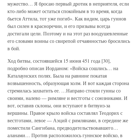
мужество… Я бросаю первый дротик в неприятеля, если
кто-либо может остаться спокойным в то время, когда
бьется Аттила, тот уже погиб». Как видим, царь гуннов
был силен в красноречии, и его призывы всегда
достигали цели. Поэтому и на этот раз воодушевленные
его словами воины со свирепой отчаянностью бросились
в бой.
Ход битвы, состоявшейся 15 июня 451 года [30],
подробно описан Иорданом: «Войска сошлись… на
Каталаунских полях. Была на равнине покатая
возвышенность, образующая холм. И вот каждая сторона
стремилась захватить ее. …Направо стояли гунны со
своими, налево — римляне и вестготы с союзниками. И
вот, оставив склоны, они вступают в битвуиз-за
вершины. Правое крыло войска составлял Теодорих с
вестготами, левое — Аэций с римлянами, в середине же
поместили Сангибана, предводительствовавшего…
аланами… Против расположилось гуннское войско, в