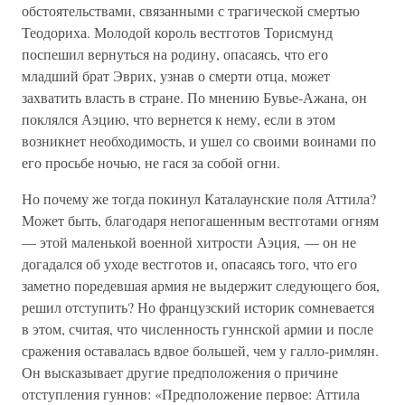
обстоятельствами, связанными с трагической смертью
Теодориха. Молодой король вестготов Торисмунд
поспешил вернуться на родину, опасаясь, что его
младший брат Эврих, узнав о смерти отца, может
захватить власть в стране. По мнению Бувье-Ажана, он
поклялся Аэцию, что вернется к нему, если в этом
возникнет необходимость, и ушел со своими воинами по
его просьбе ночью, не гася за собой огни.
Но почему же тогда покинул Каталаунские поля Аттила?
Может быть, благодаря непогашенным вестготами огням
— этой маленькой военной хитрости Аэция, — он не
догадался об уходе вестготов и, опасаясь того, что его
заметно поредевшая армия не выдержит следующего боя,
решил отступить? Но французский историк сомневается
в этом, считая, что численность гуннской армии и после
сражения оставалась вдвое большей, чем у галло-римлян.
Он высказывает другие предположения о причине
отступления гуннов: «Предположение первое: Аттила