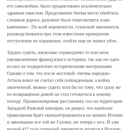
его самолюбию, было продиктовано исключительно
здравым смыслом. Продолжение битвы могло обойтись
слишком дорого, разумнее было пересмотреть план
кампании». По всей вероятности, гуннский завоеватель
руководствовался при этом известным принципом:
отступление не поражение, отойти еще не значит уйти.
Трудно судить, насколько справедливо то или иное
умозаключение французского историка, так как ни одно
из них не подкреплено историческими материалами.
Однако о том, что после жестокой «битвы народов»
Аттила вовсе не считал себя побежденным, а войну
оконченной, можно судить хотя бы по тому, что сразу же
по возвращении домой он стал готовиться к новому
походу. Проанализировав расстановку сил на территории
Западной Римской империи, он решил, что наиболее
правильным будет сконцентрироваться на захвате Италии
и завоевании все той же Галлии, но теперь с юга. И уже
весной 452 года гуннский завоеватель вторгся в Италию,