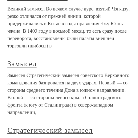
экспедициях, которые нацисты отправляли в Тибет. Там,
как ив Антарктиде, которую они обыскивали с не
меньшим упорством, они рассчитывали встретить некие
могущественные силы, которые смогли бы помочь им в
захвате власти
Великий замысел
Великий замысел Во всяком случае курс, взятый Чэн-цзу,
резко отличался от прежней линии, которой
придерживались в Китае в годы правления Чжу Юань-
чжана. В 1403 году в восьмой месяц, то есть сразу после
переворота, восстановлены были палаты внешней
торговли (шибосы) в
Замысел
Замысел Стратегический замысел советского Верховного