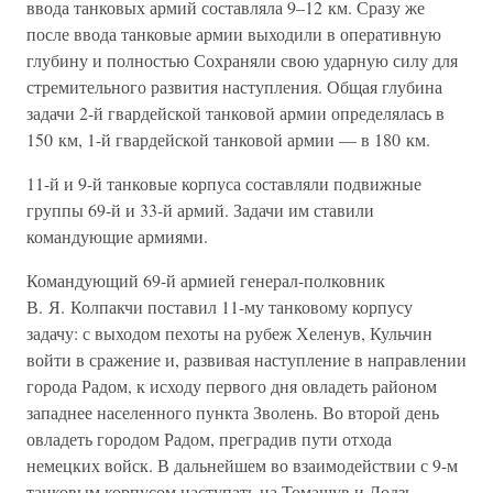
ввода танковых армий составляла 9–12 км. Сразу же
после ввода танковые армии выходили в оперативную
глубину и полностью Сохраняли свою ударную силу для
стремительного развития наступления. Общая глубина
задачи 2-й гвардейской танковой армии определялась в
150 км, 1-й гвардейской танковой армии — в 180 км.
11-й и 9-й танковые корпуса составляли подвижные
группы 69-й и 33-й армий. Задачи им ставили
командующие армиями.
Командующий 69-й армией генерал-полковник
В. Я. Колпакчи поставил 11-му танковому корпусу
задачу: с выходом пехоты на рубеж Хеленув, Кульчин
войти в сражение и, развивая наступление в направлении
города Радом, к исходу первого дня овладеть районом
западнее населенного пункта Зволень. Во второй день
овладеть городом Радом, преградив пути отхода
немецких войск. В дальнейшем во взаимодействии с 9-м
танковым корпусом наступать на Томашув и Лодзь,