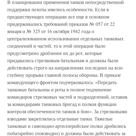
В планировании применения танков непосредственной
поддержки пехоты имелись особенности. Если в
предшествующих операциях все еще в основном
придерживались требований приказов № 057 от 22
января и № 325 от 16 октября 1942 года о
централизованном использовании отдельных танковых
соединений и частей, то в этой операции было
предусмотрено дробление их до рот, которые
придавались стрелковым батальонам и должны были
действовать строго на направлениях последних на всю
глубину прорыва главной полосы обороны. В приказе
командующего фронтом подчеркивалось: «Передать
танковые батальоны и роты в полное подчинение
командиров стрелковых частей и подразделений, оставив
за командирами танковых бригад и полков функции
контроля обеспеченности танков в бою». За стрелковыми
взводами закреплялись отдельные танки. Тяжелые
танковые и самоходно-артиллерийские полки дробились
побатарейно (повзводно) и должны были действовать за