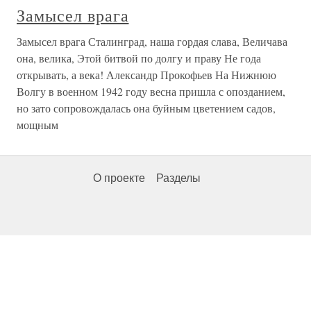
Замысел Бориса Березовского Другой вопрос: а зачем
самому Березовскому понадобилась победа Лебедя
в Красноярске? Об этом можно было лишь догадываться.
Как известно, Березовский был гроссмейстером
политической интриги. Тогда для него было важно дать
хорошего пинка
Замысел врага
Замысел врага Сталинград, наша гордая слава, Величава
она, велика, Этой битвой по долгу и праву Не года
открывать, а века! Александр Прокофьев На Нижнюю
Волгу в военном 1942 году весна пришла с опозданием,
но зато сопровождалась она буйным цветением садов,
мощным
О проекте
Разделы