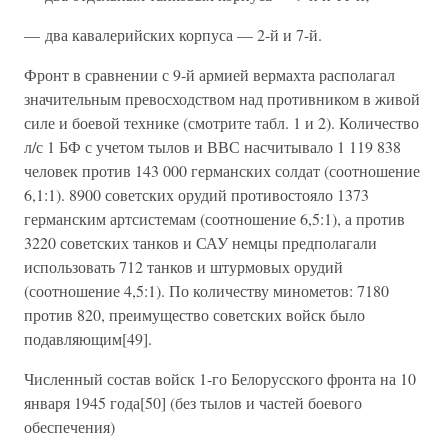
— два кавалерийских корпуса — 2-й и 7-й.
Фронт в сравнении с 9-й армией вермахта располагал
значительным превосходством над противником в живой
силе и боевой технике (смотрите табл. 1 и 2). Количество
л/с 1 БФ с учетом тылов и ВВС насчитывало 1 119 838
человек против 143 000 германских солдат (соотношение
6,1:1). 8900 советских орудий противостояло 1373
германским артсистемам (соотношение 6,5:1), а против
3220 советских танков и САУ немцы предполагали
использовать 712 танков и штурмовых орудий
(соотношение 4,5:1). По количеству минометов: 7180
против 820, преимущество советских войск было
подавляющим[49].
Численный состав войск 1-го Белорусского фронта на 10
января 1945 года[50] (без тылов и частей боевого
обеспечения)