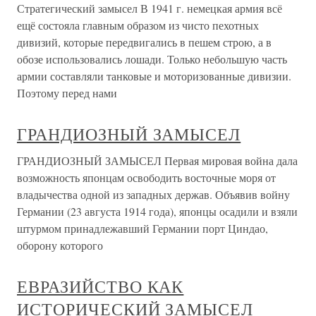
командования базировался на двух ударах. Первый — со
стороны среднего течения Дона в южном направлении.
Второй — со стороны левого крыла Сталинградского
фронта (к югу от Сталинграда) в северо-западном
направлении,
Стратегический замысел
Стратегический замысел В 1941 г. немецкая армия всё
ещё состояла главным образом из чисто пехотных
дивизий, которые передвигались в пешем строю, а в
обозе использовались лошади. Только небольшую часть
армии составляли танковые и моторизованные дивизии.
Поэтому перед нами
ГРАНДИОЗНЫЙ ЗАМЫСЕЛ
ГРАНДИОЗНЫЙ ЗАМЫСЕЛ Первая мировая война дала
возможность японцам освободить восточные моря от