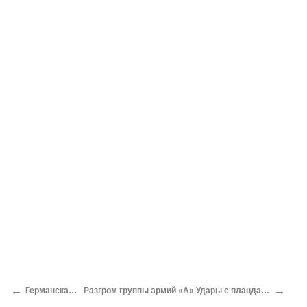
←
→
Германская оборона
Разгром группы армий «А» Удары с плацдармов (14–17 января 1945 года)