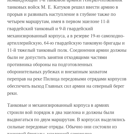
танковых войск М. Е. Катуков решил ввести армию в
прорыв и развивать наступление в глубине также по
четырем маршрутам, имея в первом эшелоне 11-й
гвардейский танковый и 9-й гвардейский
механизированный корпуса, а в резерве 19-ю самоходно-
артиллерийскую, 64-ю гвардейскую танковую бригады и
11-й тяжелый танковый полк. Соединения армии должны
были не допустить занятия отходящими частями
противника обороны на подготовленных
оборонительных рубежах и внезапным захватом
переправ на реке Пилица передовыми отрядами корпусов
обеспечить выход Главных сил армии на северный берег
реки.
Танковые и механизированный корпуса в армиях
строили вой порядок в два эшелона и должны были
выдвигаться по двум маршрутам. В корпусах выделялись
сильные передовые отряды. Обычно они состояли из
танковой бригады, усиленной самоходно-