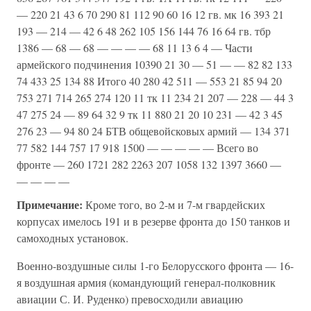
— 220 21 43 6 70 290 81 112 90 60 16 12 гв. мк 16 393 21
193 — 214 — 42 6 48 262 105 156 144 76 16 64 гв. тбр
1386 — 68 — 68 — — — — 68 11 13 6 4 — Части
армейского подчинения 10390 21 30 — 51 — — 82 82 133
74 433 25 134 88 Итого 40 280 42 511 — 553 21 85 94 20
753 271 714 265 274 120 11 тк 11 234 21 207 — 228 — 44 3
47 275 24 — 89 64 32 9 тк 11 880 21 20 10 231 — 42 3 45
276 23 — 94 80 24 БТВ общевойсковых армий — 134 371
77 582 144 757 17 918 1500 — — — — — Всего во
фронте — 260 1721 282 2263 207 1058 132 1397 3660 —
— — — —
Примечание:
Кроме того, во 2-м и 7-м гвардейских
корпусах имелось 191 и в резерве фронта до 150 танков и
самоходных установок.
Военно-воздушные силы 1-го Белорусского фронта — 16-
я воздушная армия (командующий генерал-полковник
авиации С. И. Руденко) превосходили авиацию