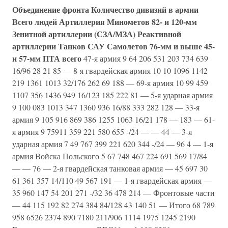
Объединение фронта
Количество дивизий в армии
Всего людей
Артиллерия
Минометов 82- и 120-мм
Зенитной артиллерии (СЗА/МЗА)
Реактивной
артиллерии
Танков
САУ
Самолетов
76-мм и выше
45-
и 57-мм ПТА
всего
47-я армия 9 64 206 531 203 734 639
16/96 28 21 85 — 8-я гвардейская армия 10 10 1096 1142
219 1361 1013 32/176 262 69 188 — 69-я армия 10 99 459
1107 356 1436 949 16/123 185 222 81 — 5-я ударная армия
9 100 083 1013 347 1360 936 16/88 333 282 128 — 33-я
армия 9 105 916 869 386 1255 1063 16/21 178 — 183 — 61-
я армия 9 75911 359 221 580 655 -/24 — — 44 — 3-я
ударная армия 7 49 767 399 221 620 344 -/24 — 96 4 — 1-я
армия Войска Польского 5 67 748 467 224 691 569 17/84
— — 76 — 2-я гвардейская танковая армия — 45 697 30
61 361 357 14/110 49 567 191 — 1-я гвардейская армия —
35 960 147 54 201 271 -/32 36 478 214 — Фронтовые части
— 44 115 192 82 274 384 84/128 43 140 51 — Итого 68 789
958 6526 2374 890 7180 211/906 1114 1975 1245 2190