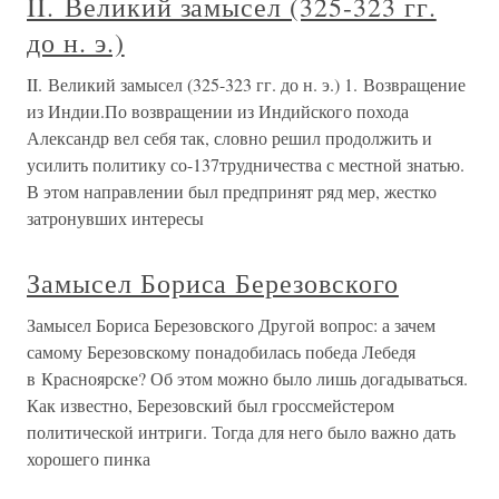
Замысел Петра Но что же стоит за архивными
документами «Сношения России с Мадагаскаром»?3
ноября 1723 г. начальнику Ревельской эскадры контр-
адмиралу ван Гофту был дан «изустный» приказ Петра I
оснастить для дальнего плавания и вооружить два
фрегата, причем адмиралу
II. Великий замысел (325-323 гг.
до н. э.)
II. Великий замысел (325-323 гг. до н. э.) 1. Возвращение
из Индии.По возвращении из Индийского похода
Александр вел себя так, словно решил продолжить и
усилить политику со-137трудничества с местной знатью.
В этом направлении был предпринят ряд мер, жестко
затронувших интересы
Замысел Бориса Березовского