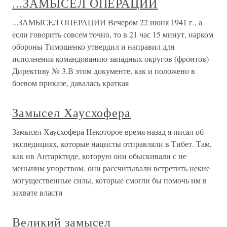
Замысел Вечером 22 июня 1941 г., а если говорить совсем
точно, то в 21 час 15 минут, нарком обороны Тимошенко
утвердил и направил для исполнения командованию
западных округов (фронтов) Директиву № 3.В этом
документе давалась краткая оценка группировки и
планов противника:
...ЗАМЫСЕЛ ОПЕРАЦИИ
...ЗАМЫСЕЛ ОПЕРАЦИИ Вечером 22 июня 1941 г., а
если говорить совсем точно, то в 21 час 15 минут, нарком
обороны Тимошенко утвердил и направил для
исполнения командованию западных округов (фронтов)
Директиву № 3.В этом документе, как и положено в
боевом приказе, давалась краткая
Замысел Хаусхофера
Замысел Хаусхофера Некоторое время назад я писал об