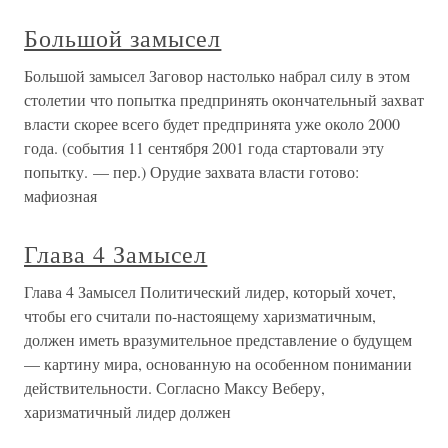
Октавиана
Глава 9. Великий замысел Марка Антония и малый
замысел Октавиана Возрастающая роль Октавиана.
Причины этого. Вергилий. Четвертая эклога. Антоний
под впечатлениемДоговор, заключенный в Брундизии,
должен был казаться более странным его участникам, чем
нам. Фигура Марка
Большой замысел
Большой замысел Заговор настолько набрал силу в этом
столетии что попытка предпринять окончательный захват
власти скорее всего будет предпринята уже около 2000
года. (события 11 сентября 2001 года стартовали эту
попытку. — пер.) Орудие захвата власти готово:
мафиозная
Глава 4 Замысел