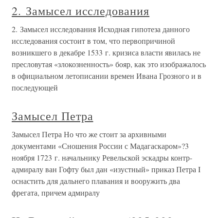
Глава 4 Замысел Политический лидер, который хочет,
чтобы его считали по-настоящему харизматичным,
должен иметь вразумительное представление о будущем
— картину мира, основанную на особенном понимании
действительности. Согласно Максу Веберу,
харизматичный лидер должен
2. Замысел исследования
2. Замысел исследования Исходная гипотеза данного
исследования состоит в том, что первопричиной
возникшего в декабре 1533 г. кризиса власти явилась не
пресловутая «злокозненность» бояр, как это изображалось
в официальном летописании времен Ивана Грозного и в
последующей
Замысел Петра