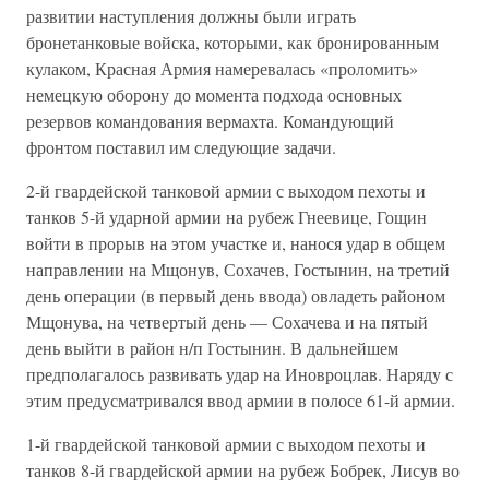
развитии наступления должны были играть
бронетанковые войска, которыми, как бронированным
кулаком, Красная Армия намеревалась «проломить»
немецкую оборону до момента подхода основных
резервов командования вермахта. Командующий
фронтом поставил им следующие задачи.
2-й гвардейской танковой армии с выходом пехоты и
танков 5-й ударной армии на рубеж Гнеевице, Гощин
войти в прорыв на этом участке и, нанося удар в общем
направлении на Мщонув, Сохачев, Гостынин, на третий
день операции (в первый день ввода) овладеть районом
Мщонува, на четвертый день — Сохачева и на пятый
день выйти в район н/п Гостынин. В дальнейшем
предполагалось развивать удар на Иновроцлав. Наряду с
этим предусматривался ввод армии в полосе 61-й армии.
1-й гвардейской танковой армии с выходом пехоты и
танков 8-й гвардейской армии на рубеж Бобрек, Лисув во