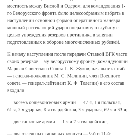
местность между Вислой и Одером, для командования 1-
го Белорусского фронта было целесообразным избрать в
наступлении основной формой оперативного маневра —
мощный рассекающий удар в оперативную глубину с
целью упреждения резервов противника в занятии
подготовленных к обороне многочисленных рубежей.
К началу наступления после передачи Ставкой ВГК части
своих резервов 1-му Белорусскому фронту (командующий
Маршал Советского Союза Г. К. Жуков, начальник штаба
— генерал-полковник М. С. Малинин, член Военного
совета — генерал-лейтенант К. Ф. Телегин) в его состав
входили:
— восемь общевойсковых армий — 47-я, 1-я польская,
61-я, 5-я ударная, 8-я гвардейская, 3-я ударная, 69-я и 33-я;
— две танковые армии — 1-я и 2-я гвардейские;
— два отдельных танковых корпуса — 9-й и 11-й;