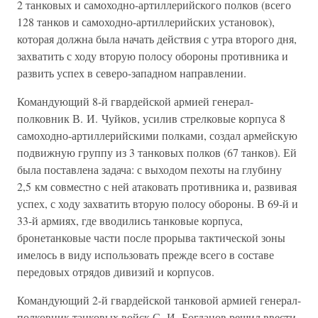
2 танковых и самоходно-артиллерийского полков (всего
128 танков и самоходно-артиллерийских установок),
которая должна была начать действия с утра второго дня,
захватить с ходу вторую полосу обороны противника и
развить успех в северо-западном направлении.
Командующий 8-й гвардейской армией генерал-
полковник В. И. Чуйков, усилив стрелковые корпуса 8
самоходно-артиллерийскими полками, создал армейскую
подвижную группу из 3 танковых полков (67 танков). Ей
была поставлена задача: с выходом пехоты на глубину
2,5 км совместно с ней атаковать противника и, развивая
успех, с ходу захватить вторую полосу обороны. В 69-й и
33-й армиях, где вводились танковые корпуса,
бронетанковые части после прорыва тактической зоны
имелось в виду использовать прежде всего в составе
передовых отрядов дивизий и корпусов.
Командующий 2-й гвардейской танковой армией генерал-
полковник танковых войск С. И. Богданов решил ввести