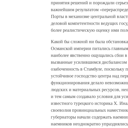
принятия решений и порождали серьез
важнейшим результатом «перераспреде
Порты в механизме центральной власт
деловой компетентности ведущих госу
более реалистическую оценку ими по
Какой бы сложной ни была обстановка 
Османской империи питались главным
наиболее явственно ощущались сбои в 
вызванные усилившимся дисбалансом в
озабоченность в Стамбуле, поскольку п
устойчивое господство центра над пе
функционирования делало невозможны
людских и материальных ресурсов, не
и тем самым создавало условия для у
известного турецкого историка X. Ин
своеволия провинциальных наместников
губернаторы начали содержать наемнико
наемников неоднократно упразднялись