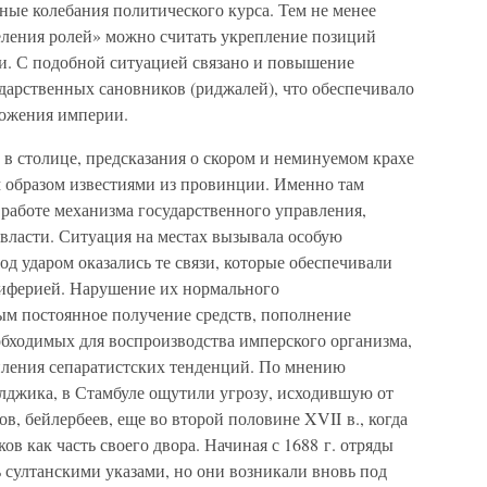
ные колебания политического курса. Тем не менее
ления ролей» можно считать укрепление позиций
и. С подобной ситуацией связано и повышение
дарственных сановников (риджалей), что обеспечивало
ложения империи.
в столице, предсказания о скором и неминуемом крахе
 образом известиями из провинции. Именно там
работе механизма государственного управления,
ласти. Ситуация на местах вызывала особую
од ударом оказались те связи, которые обеспечивали
риферией. Нарушение их нормального
м постоянное получение средств, пополнение
обходимых для воспроизводства имперского организма,
силения сепаратистских тенденций. По мнению
алджика, в Стамбуле ощутили угрозу, исходившую от
, бейлербеев, еще во второй половине XVII в., когда
в как часть своего двора. Начиная с 1688 г. отряды
 султанскими указами, но они возникали вновь под