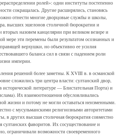
ерераспределении ролей»: одни институты постепенно
ьности сокращалась. Другие расширялись, становясь
можно отнести многие дворцовые службы и школы,
ора, высших эшелонов столичной бюрократии и
 вторых назовем канцелярии при великом везире и
акой мере эти перемены были результатом осознанных и
правящей верхушки, но объективно ее усилия
ствовавшего баланса сил в связи с падением роли
жизни империи.
ления решений более заметны. К XVIII в. в османской
овне сложились три центра власти: султанский двор,
 в исторической литературе — Блистательная Порта) и
ислама). Их взаимоотношения обусловливались
ой жизни и потому не могли оставаться неизменными.
местно с мусульманскими религиозными авторитетами
ы, в других высшая столичная бюрократия совместно
я султанских фаворитов. Их сосуществование и
но, ограничивали возможности своевременного