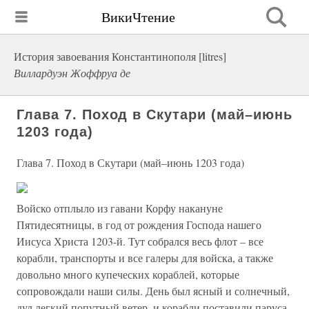
ВикиЧтение
История завоевания Константинополя [litres]
Виллардуэн Жоффруа де
Глава 7. Поход в Скутари (май–июнь
1203 года)
Глава 7. Поход в Скутари (май–июнь 1203 года)
Войско отплыло из гавани Корфу накануне
Пятидесятницы, в год от рождения Господа нашего
Иисуса Христа 1203-й. Тут собрался весь флот – все
корабли, транспорты и все галеры для войска, а также
довольно много купеческих кораблей, которые
сопровождали наши силы. День был ясный и солнечный,
дул легкий попутный ветер, и корабли поставили паруса