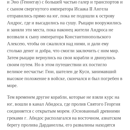
и Эно (Геннегау) с большей частью галер и транспортов и
с сыном свергнутого императора Исаака II Ангела
отправились прямо на юг, пока не подошли к острову
Андрос, где и высадились на сушу. Рыцари вооружились
и заняли эти места, пока наконец жители Андроса не
воззвали к сыну императора Константинопольского
Алексею, чтобы он сжалился над ними, и дали ему
столько денег и добра, что смогли заключить с ним мир.
Затем рыцари вернулись на свои корабли и двинулись
своим путем. Но в этом путешествии их постигло
великое несчастье: Гюи, шателен де Куси, занимавший
высокое положение в войске, скончался и был погребен в
море.
Тем временем другие корабли, которые не взяли курс на
юг, вошли в канал Абидоса, где пролив Святого Георгия
соединяется с открытым морем. (Основанный древними
греками г. Абидос располагался на восточном, азиатском
берегу пролива Дарданеллы, его развалины находятся