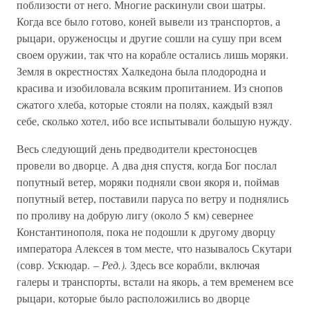
поблизости от него. Многие раскинули свои шатры.
Когда все было готово, коней вывели из транспортов, а
рыцари, оруженосцы и другие сошли на сушу при всем
своем оружии, так что на корабле остались лишь моряки.
Земля в окрестностях Халкедона была плодородна и
красива и изобиловала всяким пропитанием. Из снопов
сжатого хлеба, которые стояли на полях, каждый взял
себе, сколько хотел, ибо все испытывали большую нужду.
Весь следующий день предводители крестоносцев
провели во дворце. А два дня спустя, когда Бог послал
попутный ветер, моряки подняли свои якоря и, поймав
попутный ветер, поставили паруса по ветру и поднялись
по проливу на добрую лигу (около 5 км) севернее
Константинополя, пока не подошли к другому дворцу
императора Алексея в том месте, что называлось Скутари
(совр. Ускюдар. –
Ред.).
Здесь все корабли, включая
галеры и транспорты, встали на якорь, а тем временем все
рыцари, которые было расположились во дворце