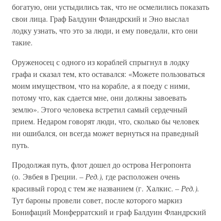
богатую, они устыдились так, что не осмелились показать
свои лица. Граф Балдуин Фландрский и Эно выслал
лодку узнать, что это за люди, и ему поведали, кто они
такие.
Оруженосец с одного из кораблей спрыгнул в лодку
графа и сказал тем, кто оставался: «Можете пользоваться
моим имуществом, что на корабле, а я поеду с ними,
потому что, как сдается мне, они должны завоевать
землю». Этого человека встретил самый сердечный
прием. Недаром говорят люди, что, сколько бы человек
ни ошибался, он всегда может вернуться на праведный
путь.
Продолжая путь, флот дошел до острова Негропонта
(о. Эвбея в Греции. –
Ред.),
где расположен очень
красивый город с тем же названием (г. Халкис. –
Ред.).
Тут бароны провели совет, после которого маркиз
Бонифаций Монферратский и граф Балдуин Фландрский