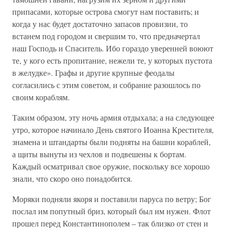
припасами, которые острова смогут нам поставить; и
когда у нас будет достаточно запасов провизии, то
встанем под городом и свершим то, что предначертал
наш Господь и Спаситель. Ибо гораздо уверенней воюют
те, у кого есть пропитание, нежели те, у которых пустота
в желудке». Графы и другие крупные феодалы
согласились с этим советом, и собрание разошлось по
своим кораблям.
Таким образом, эту ночь армия отдыхала; а на следующее
утро, которое начинало День святого Иоанна Крестителя,
знамена и штандарты были подняты на башни кораблей,
а щиты вынуты из чехлов и подвешены к бортам.
Каждый осматривал свое оружие, поскольку все хорошо
знали, что скоро оно понадобится.
Моряки подняли якоря и поставили паруса по ветру; Бог
послал им попутный бриз, который был им нужен. Флот
прошел перед Константинополем – так близко от стен и