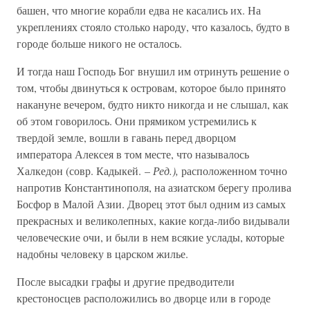
башен, что многие корабли едва не касались их. На
укреплениях стояло столько народу, что казалось, будто в
городе больше никого не осталось.
И тогда наш Господь Бог внушил им отринуть решение о
том, чтобы двинуться к островам, которое было принято
накануне вечером, будто никто никогда и не слышал, как
об этом говорилось. Они прямиком устремились к
твердой земле, вошли в гавань перед дворцом
императора Алексея в том месте, что называлось
Халкедон (совр. Кадыкей. –
Ред.),
расположенном точно
напротив Константинополя, на азиатском берегу пролива
Босфор в Малой Азии. Дворец этот был одним из самых
прекрасных и великолепных, какие когда-либо видывали
человеческие очи, и были в нем всякие услады, которые
надобны человеку в царском жилье.
После высадки графы и другие предводители
крестоносцев расположились во дворце или в городе