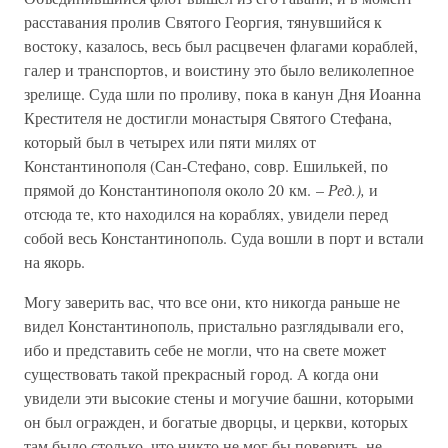
расставания пролив Святого Георгия, тянувшийся к
востоку, казалось, весь был расцвечен флагами кораблей,
галер и транспортов, и воистину это было великолепное
зрелище. Суда шли по проливу, пока в канун Дня Иоанна
Крестителя не достигли монастыря Святого Стефана,
который был в четырех или пяти милях от
Константинополя (Сан-Стефано, совр. Ешилькей, по
прямой до Константинополя около 20 км. –
Ред.),
и
отсюда те, кто находился на кораблях, увидели перед
собой весь Константинополь. Суда вошли в порт и встали
на якорь.
Могу заверить вас, что все они, кто никогда раньше не
видел Константинополь, пристально разглядывали его,
ибо и представить себе не могли, что на свете может
существовать такой прекрасный город. А когда они
увидели эти высокие стены и могучие башни, которыми
он был огражден, и богатые дворцы, и церкви, которых
там было столько, что никто не мог бы поверить, не