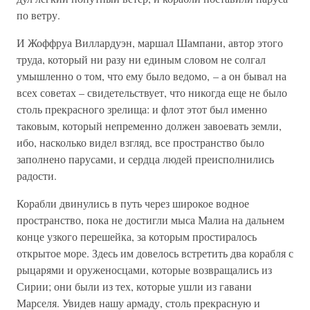
по ветру.
И Жоффруа Виллардуэн, маршал Шампани, автор этого
труда, который ни разу ни единым словом не солгал
умышленно о том, что ему было ведомо, – а он бывал на
всех советах – свидетельствует, что никогда еще не было
столь прекрасного зрелища: и флот этот был именно
таковым, который непременно должен завоевать земли,
ибо, насколько видел взгляд, все пространство было
заполнено парусами, и сердца людей преисполнились
радости.
Корабли двинулись в путь через широкое водное
пространство, пока не достигли мыса Малиа на дальнем
конце узкого перешейка, за которым простиралось
открытое море. Здесь им довелось встретить два корабля с
рыцарями и оруженосцами, которые возвращались из
Сирии; они были из тех, которые ушли из гавани
Марселя. Увидев нашу армаду, столь прекрасную и