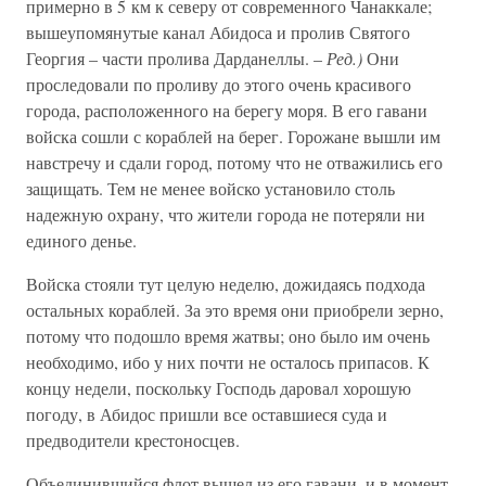
примерно в 5 км к северу от современного Чанаккале;
вышеупомянутые канал Абидоса и пролив Святого
Георгия – части пролива Дарданеллы. –
Ред.)
Они
проследовали по проливу до этого очень красивого
города, расположенного на берегу моря. В его гавани
войска сошли с кораблей на берег. Горожане вышли им
навстречу и сдали город, потому что не отважились его
защищать. Тем не менее войско установило столь
надежную охрану, что жители города не потеряли ни
единого денье.
Войска стояли тут целую неделю, дожидаясь подхода
остальных кораблей. За это время они приобрели зерно,
потому что подошло время жатвы; оно было им очень
необходимо, ибо у них почти не осталось припасов. К
концу недели, поскольку Господь даровал хорошую
погоду, в Абидос пришли все оставшиеся суда и
предводители крестоносцев.
Объединившийся флот вышел из его гавани, и в момент