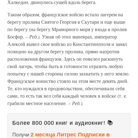
Халкедон, двинулись сушей вдоль берега.
Таким образом, французское войско встало лагерем на
берегу пролива Святого Георгия в Скутари и еще выше
по берегу (на берегу Мраморного моря у входа в пролив
Босфор. –
Ред.).
Узнав об этих маневрах, император
Алексей вывел свое войско из Константинополя и занял
позицию на другом берегу пролива, прямо напротив
расположения французов. Здесь он повелел раскинуть
свой лагерь, чтобы быть в готовности отразить любую
попытку с нашей стороны силою захватить у него землю.
Французское воинство стояло на этом месте девять дней.
Те, кто нуждался в продовольствии, обеспечивали себя
сами, то есть так вел себя каждый человек в войске (т. е.
грабили местное население. –
Ред.).
Более 800 000 книг и аудиокниг! 📚
2 месяца Литрес Подписки в
Получи