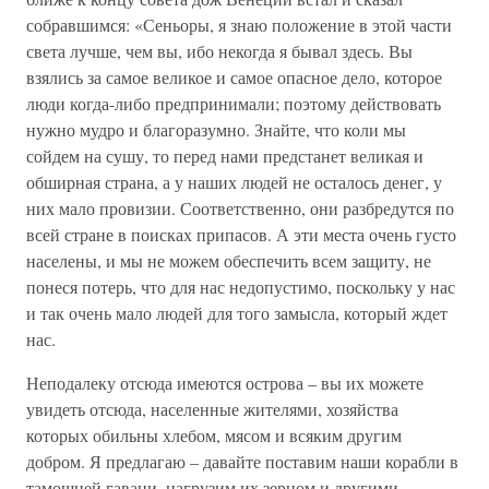
собравшимся: «Сеньоры, я знаю положение в этой части
света лучше, чем вы, ибо некогда я бывал здесь. Вы
взялись за самое великое и самое опасное дело, которое
люди когда-либо предпринимали; поэтому действовать
нужно мудро и благоразумно. Знайте, что коли мы
сойдем на сушу, то перед нами предстанет великая и
обширная страна, а у наших людей не осталось денег, у
них мало провизии. Соответственно, они разбредутся по
всей стране в поисках припасов. А эти места очень густо
населены, и мы не можем обеспечить всем защиту, не
понеся потерь, что для нас недопустимо, поскольку у нас
и так очень мало людей для того замысла, который ждет
нас.
Неподалеку отсюда имеются острова – вы их можете
увидеть отсюда, населенные жителями, хозяйства
которых обильны хлебом, мясом и всяким другим
добром. Я предлагаю – давайте поставим наши корабли в
тамошней гавани, нагрузим их зерном и другими