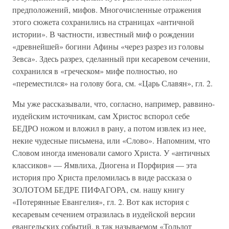
предположений, мифов. Многочисленные отражения
этого сюжета сохранились на страницах «античной
истории». В частности, известный миф о рождении
«древнейшей» богини Афины «через разрез из головы
Зевса». Здесь разрез, сделанный при кесаревом сечении,
сохранился в «греческом» мифе полностью, но
«переместился» на голову бога, см. «Царь Славян», гл. 2.
Мы уже рассказывали, что, согласно, например, раввино-
иудейским источникам, сам Христос вспорол себе
БЕДРО ножом и вложил в рану, а потом извлек из нее,
некие чудесные письмена, или «Слово». Напомним, что
Словом иногда именовали самого Христа. У «античных
классиков» — Ямвлиха, Диогена и Порфирия — эта
история про Христа преломилась в виде рассказа о
ЗОЛОТОМ БЕДРЕ ПИФАГОРА, см. нашу книгу
«Потерянные Евангелия», гл. 2. Вот как история с
кесаревым сечением отразилась в иудейской версии
евангельских событий, в так называемом «Тольдот