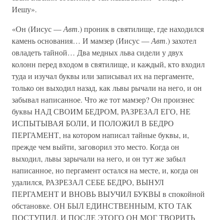
Иешу».
«Он (Иисус —
Авт
.) проник в святилище, где находился
камень основания… И мамзер (Иисус —
Авт
.) захотел
овладеть тайной… Два медных льва сидели у двух
колонн перед входом в святилище, и каждый, кто входил
туда и изучал буквы или записывал их на пергаменте,
только он выходил назад, как львы рычали на него, и он
забывал написанное. Что же тот мамзер? Он произнес
буквы НАД СВОИМ БЕДРОМ, РАЗРЕЗАЛ ЕГО, НЕ
ИСПЫТЫВАЯ БОЛИ, И ПОЛОЖИЛ В БЕДРО
ПЕРГАМЕНТ, на котором написал тайные буквы, и,
прежде чем выйти, заговорил это место. Когда он
выходил, львы зарычали на него, и он тут же забыл
написанное, но пергамент остался на месте, и, когда он
удалился, РАЗРЕЗАЛ СЕБЕ БЕДРО, ВЫНУЛ
ПЕРГАМЕНТ И ВНОВЬ ВЫУЧИЛ БУКВЫ в спокойной
обстановке. ОН БЫЛ ЕДИНСТВЕННЫМ, КТО ТАК
ПОСТУПИЛ, И ПОСЛЕ ЭТОГО ОН МОГ ТВОРИТЬ