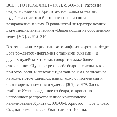
ВСЕ, ЧТО ПОЖЕЛАЕТ» [307], с. 360–361. Разрез на
бедре, «сделанный Христом», настолько впечатлил
иудейских писателей, что они снова и снова
возвращались к нему. В раввинской литературе возник
даже специальный термин «Вырезающий на собственном
теле» [307], с. 315–316.
В этом варианте христианского мифа из разреза на бедре
Бога рождается «пергамент с тайными буквами». В
других иудейских текстах говорится даже более
откровенно: «Иуша разрезал себе бедро, не испытывая
при этом боли, и положил туда тайное Имя, записанное
на коже, потом удалился, вынул кожу с письменами и
стал творить знамения и чудеса» [307], с. 379. Здесь
«тайное Имя», рожденное из бедра, откровенно
напоминает распространенное христианское
наименование Христа СЛОВОМ: Христос — Бог Слово.
См., например, начало Евангелия от Иоанна.