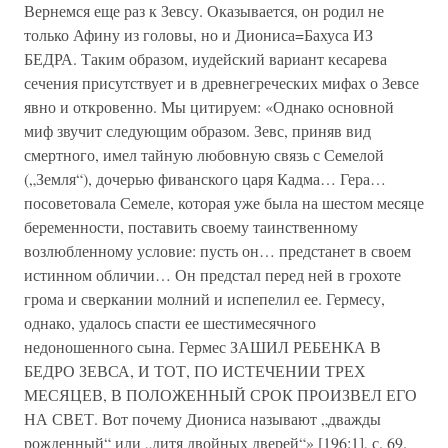
Вернемся еще раз к Зевсу. Оказывается, он родил не
только Афину из головы, но и Диониса=Бахуса ИЗ
БЕДРА. Таким образом, иудейский вариант кесарева
сечения присутствует и в древнегреческих мифах о Зевсе
явно и откровенно. Мы цитируем: «Однако основной
миф звучит следующим образом. Зевс, приняв вид
смертного, имел тайную любовную связь с Семелой
(„Земля“), дочерью фиванского царя Кадма… Гера…
посоветовала Семеле, которая уже была на шестом месяце
беременности, поставить своему таинственному
возлюбленному условие: пусть он… предстанет в своем
истинном обличии… Он предстал перед ней в грохоте
грома и сверкании молний и испепелил ее. Гермесу,
однако, удалось спасти ее шестимесячного
недоношенного сына. Гермес ЗАШИЛ РЕБЕНКА В
БЕДРО ЗЕВСА, И ТОТ, ПО ИСТЕЧЕНИИ ТРЕХ
МЕСЯЦЕВ, В ПОЛОЖЕННЫЙ СРОК ПРОИЗВЕЛ ЕГО
НА СВЕТ. Вот почему Диониса называют „дважды
рожденный“ или „дитя двойных дверей“» [196:1], с. 69.