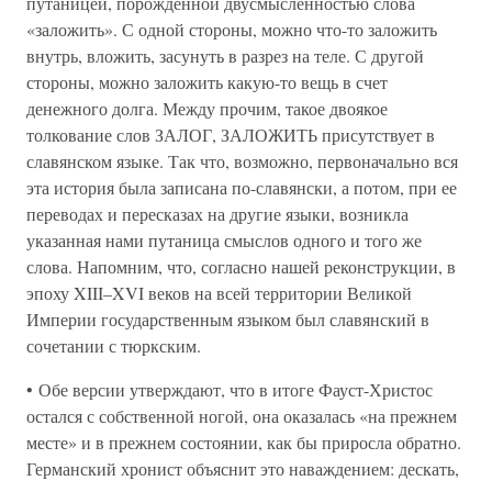
путаницей, порожденной двусмысленностью слова
«заложить». С одной стороны, можно что-то заложить
внутрь, вложить, засунуть в разрез на теле. С другой
стороны, можно заложить какую-то вещь в счет
денежного долга. Между прочим, такое двоякое
толкование слов ЗАЛОГ, ЗАЛОЖИТЬ присутствует в
славянском языке. Так что, возможно, первоначально вся
эта история была записана по-славянски, а потом, при ее
переводах и пересказах на другие языки, возникла
указанная нами путаница смыслов одного и того же
слова. Напомним, что, согласно нашей реконструкции, в
эпоху XIII–XVI веков на всей территории Великой
Империи государственным языком был славянский в
сочетании с тюркским.
• Обе версии утверждают, что в итоге Фауст-Христос
остался с собственной ногой, она оказалась «на прежнем
месте» и в прежнем состоянии, как бы приросла обратно.
Германский хронист объяснит это наваждением: дескать,