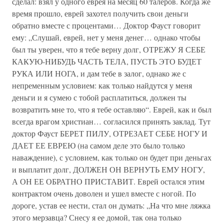
сделал: взял у одного еврея на месяц 60 талеров. Когда же
время прошло, еврей захотел получить свои деньги
обратно вместе с процентами… Доктор Фауст говорит
ему: „Слушай, еврей, нет у меня денег… однако чтобы
был ты уверен, что я тебе верну долг, ОТРЕЖУ Я СЕБЕ
КАКУЮ-НИБУДЬ ЧАСТЬ ТЕЛА, ПУСТЬ ЭТО БУДЕТ
РУКА ИЛИ НОГА, и дам тебе в залог, однако же с
непременным условием: как только найдутся у меня
деньги и я сумею с тобой расплатиться, должен ты
возвратить мне то, что я тебе оставляю“. Еврей, как и был
всегда врагом христиан… согласился принять заклад. Тут
доктор Фауст БЕРЕТ ПИЛУ, ОТРЕЗАЕТ СЕБЕ НОГУ И
ДАЕТ ЕЕ ЕВРЕЮ (на самом деле это было только
наваждение), с условием, как только он будет при деньгах
и выплатит долг, ДОЛЖЕН ОН ВЕРНУТЬ ЕМУ НОГУ,
А ОН ЕЕ ОБРАТНО ПРИСТАВИТ. Еврей остался этим
контрактом очень доволен и ушел вместе с ногой. По
дороге, устав ее нести, стал он думать: „На что мне ляжка
этого мерзавца? Снесу я ее домой, так она только