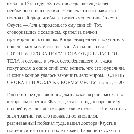
якобы в 1575 году: «Затем последовало еще более
необычное происшествие. Человек этот отправился на
постоялый двор, чтобы разыскать мошенника (то есть
Фауста —
Авт
.), продавшего ему свиней. Тот,
сговорившись с хозяином, храпел за печкой,
притворившись спящим. Когда разъяренный покупатель
вошел в комнату и со словами „Ах ты, негодяй!“
ПОТЯНУЛ ЕГО ЗА НОГУ, НОГА ОТДЕЛИЛАСЬ ОТ
ТЕЛА и осталась в руках остолбеневшего от ужаса
покупателя, а одноногий стал вопить, что его изувечили.
В конце концов удалось закончить дело миром, ГОЛЕНЬ
СНОВА ПРИРОСЛА К СВОЕМУ МЕСТУ и т. д.», с. 20.
Или вот еще одна явно издевательская версия рассказа о
кесаревом сечении. Фауст, дескать, продал барышнику
волшебную лошадь, которая вскоре исчезла. «Покупатель
знал трактир, где его продавец остановился,
разгневанный побежал туда, нашел доктора Фауста в
постели, а тот спит и похрапывает. Барышник схватил