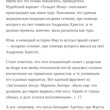
еврею все это только показалось, привиделось.
Иудейский вариант «Тольдот Иешу» описывает
происшедшее как некое чудо. Напомним, что удачная
медицинская операция кесарева сечения, при помощи
которого на свет появился Андроник-Христос, в те
далекие времена, конечно, была расценена как чудо.
Итак, в немецкой истории Фауста всплыл яркий сюжет
— кесарево сечение, при помощи которого явился на свет
Андроник-Христос.
Стоит отметить, что этот искаженный сюжет с разрезом
на бедре или якобы отпиленной ногой произвел сильное
впечатление на германских хронистов, и те упоминали
его в разных вариантах. Вот краткий фрагмент из
«Застольных бесед» Мартина Лютера: «Было еще, что
должник дал еврею вырвать себе ногу. Еврей от страха
убежал, и долг остался неуплаченным», с. 17.
А вот, например, что писал Бенедикт Аретиус про Фауста