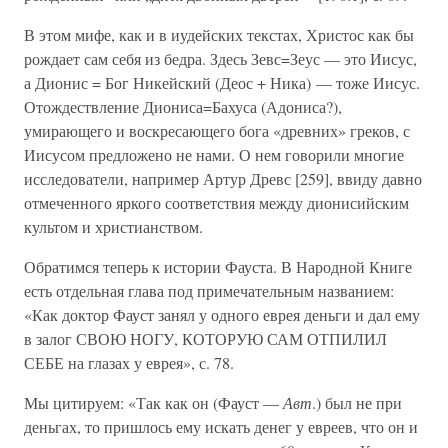
В этом мифе, как и в иудейских текстах, Христос как бы
рождает сам себя из бедра. Здесь Зевс=Зеус — это Иисус,
а Дионис = Бог Никейский (Деос + Ника) — тоже Иисус.
Отождествление Диониса=Бахуса (Адониса?),
умирающего и воскресающего бога «древних» греков, с
Иисусом предложено не нами. О нем говорили многие
исследователи, например Артур Древс [259], ввиду давно
отмеченного яркого соответствия между дионисийским
культом и христианством.
Обратимся теперь к истории Фауста. В Народной Книге
есть отдельная глава под примечательным названием:
«Как доктор Фауст занял у одного еврея деньги и дал ему
в залог СВОЮ НОГУ, КОТОРУЮ САМ ОТПИЛИЛ
СЕБЕ на глазах у еврея», с. 78.
Мы цитируем: «Так как он (Фауст —
Авт
.) был не при
деньгах, то пришлось ему искать денег у евреев, что он и