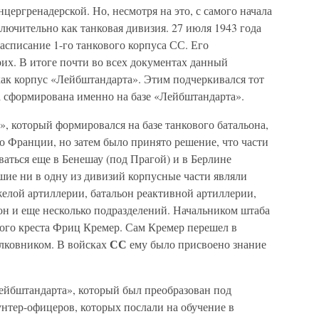
нцергренадерской. Но, несмотря на это, с самого начала
ючительно как танковая дивизия. 27 июля 1943 года
асписание 1-го танкового корпуса СС. Его
х. В итоге почти во всех документах данный
ак корпус «Лейбштандарта». Этим подчеркивался тот
а сформирована именно на базе «Лейбштандарта».
, который формировался на базе танкового батальона,
о Франции, но затем было принято решение, что части
аться еще в Бенешау (под Прагой) и в Берлине
шие ни в одну из дивизий корпусные части являли
желой артиллерии, батальон реактивной артиллерии,
он и еще несколько подразделений. Начальником штаба
кого креста Фриц Кремер. Сам Кремер перешел в
СС
олковником. В войсках
ему было присвоено знание
Лейбштандарта», который был преобразован под
нтер-офицеров, которых послали на обучение в