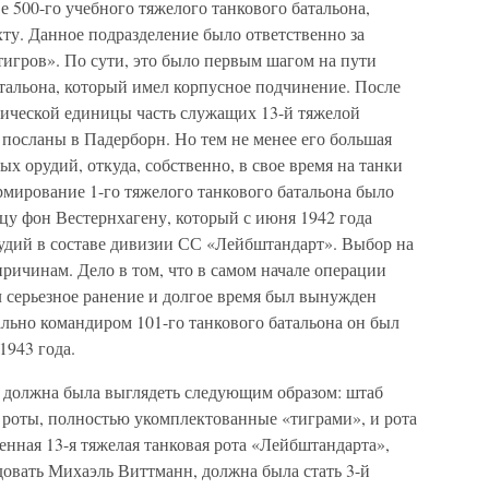
е 500-го учебного тяжелого танкового батальона,
ту. Данное подразделение было ответственно за
игров». По сути, это было первым шагом на пути
атальона, который имел корпусное подчинение. После
тической единицы часть служащих 13-й тяжелой
посланы в Падерборн. Но тем не менее его большая
х орудий, откуда, собственно, в свое время на танки
мирование 1-го тяжелого танкового батальона было
у фон Вестернхагену, который с июня 1942 года
удий в составе дивизии СС «Лейбштандарт». Выбор на
ричинам. Дело в том, что в самом начале операции
 серьезное ранение и долгое время был вынужден
льно командиром 101-го танкового батальона он был
1943 года.
а должна была выглядеть следующим образом: штаб
х роты, полностью укомплектованные «тиграми», и рота
нная 13-я тяжелая танковая рота «Лейбштандарта»,
ндовать Михаэль Виттманн, должна была стать 3-й