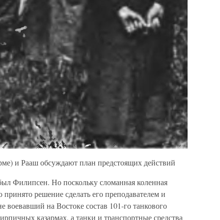
рме) и Рааш обсуждают план предстоящих действий
ибыл Филипсен. Но поскольку сломанная коленная
о принято решение сделать его преподавателем и
е воевавший на Востоке состав 101-го танкового
ирпичных казармах, а танки и транспортные средства