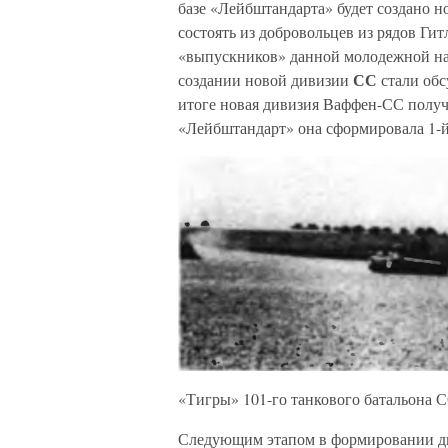
базе «Лейбштандарта» будет создано н
состоять из добровольцев из рядов Ги
«выпускников» данной молодежной на
СС
создании новой дивизии
стали обс
итоге новая дивизия Ваффен-СС получ
«Лейбштандарт» она сформировала 1-й
«Тигры» 101-го танкового батальона С
Следующим этапом в формировании ди