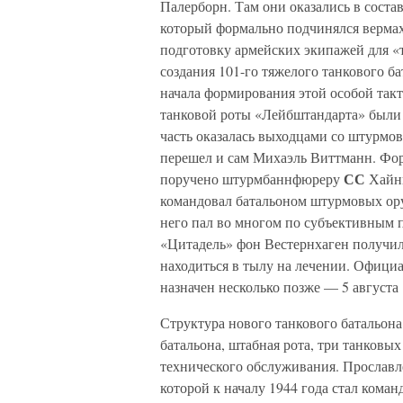
Палерборн. Там они оказались в состав
который формально подчинялся вермах
подготовку армейских экипажей для «т
создания 101-го тяжелого танкового б
начала формирования этой особой так
танковой роты «Лейбштандарта» были 
часть оказалась выходцами со штурмовы
перешел и сам Михаэль Виттманн. Фор
СС
поручено штурмбаннфюреру
Хайнц
командовал батальоном штурмовых ор
него пал во многом по субъективным п
«Цитадель» фон Вестернхаген получил
находиться в тылу на лечении. Официа
назначен несколько позже — 5 августа 
Структура нового танкового батальон
батальона, штабная рота, три танковы
технического обслуживания. Прославле
которой к началу 1944 года стал кома