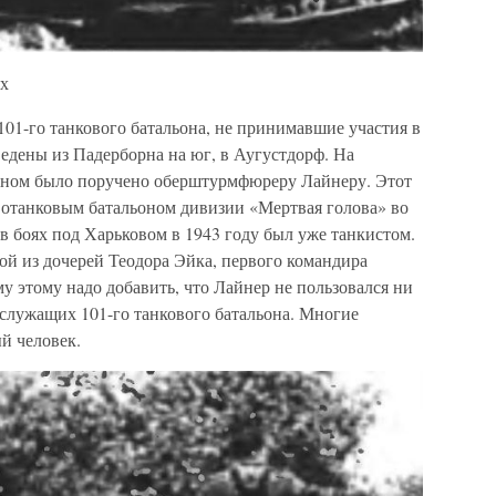
ях
 101-го танкового батальона, не принимавшие участия в
едены из Падерборна на юг, в Аугустдорф. На
ьоном было поручено оберштурмфюреру Лайнеру. Этот
вотанковым батальоном дивизии «Мертвая голова» во
 в боях под Харьковом в 1943 году был уже танкистом.
ой из дочерей Теодора Эйка, первого командира
у этому надо добавить, что Лайнер не пользовался ни
 служащих 101-го танкового батальона. Многие
й человек.