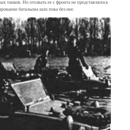
ых танков. Но отозвать ее с фронта не представлялось
ование батальона шло пока без нее.