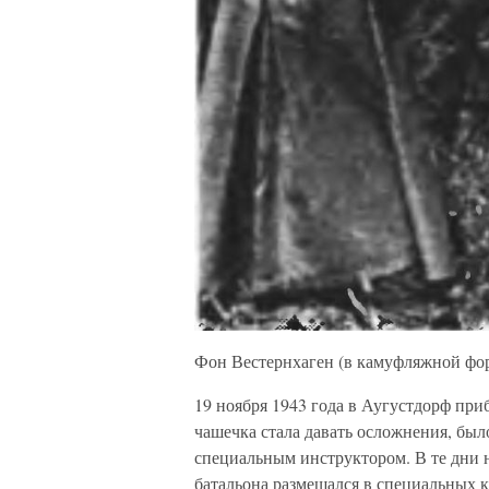
Фон Вестернхаген (в камуфляжной фо
19 ноября 1943 года в Аугустдорф пр
чашечка стала давать осложнения, был
специальным инструктором. В те дни н
батальона размещался в специальных к