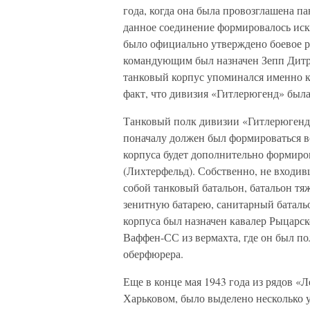
года, когда она была провозглашена па
данное соединение формировалось искл
было официально утверждено боевое р
командующим был назначен Зепп Дитри
танковый корпус упоминался именно к
факт, что дивизия «Гитлерюгенд» был
Танковый полк дивизии «Гитлерюгенд»
поначалу должен был формироваться в
корпуса будет дополнительно формиров
(Лихтерфельд). Собственно, не входив
собой танковый батальон, батальон тя
зенитную батарею, санитарный баталь
корпуса был назначен кавалер Рыцарс
Ваффен-СС из вермахта, где он был п
оберфюрера.
Еще в конце мая 1943 года из рядов «
Харьковом, было выделено несколько у