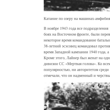
Катание по озеру на машинах-амфиби
В ноябре 1943 года все подразделения
боях на Восточном фронте, были перев
некоторое время командование батал
38-летний эсэсовец командовал проти
время Западной кампании 1940 года, а
Кроме этого, Лайнер был женат на одн
дивизии СС «Мертвая голова». Ко всем
популярностью, ни авторитетом среди
отмечали, что он надменный и черствы