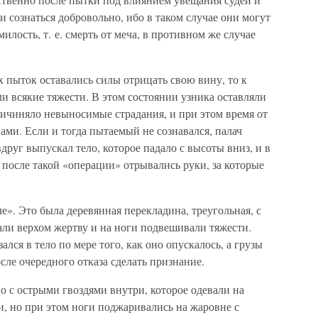
и сознаться добровольно, ибо в таком случае они могут
милость, т. е. смерть от меча, в противном же случае
х пыток оставались силы отрицать свою вину, то к
 всякие тяжести. В этом состоянии узника оставляли
причиняло невыносимые страдания, и при этом время от
ами. Если и тогда пытаемый не сознавался, палач
друг выпускал тело, которое падало с высоты вниз, и в
 после такой «операции» отрывались руки, за которые
е». Это была деревянная перекладина, треугольная, с
али верхом жертву и на ноги подвешивали тяжести.
ся в тело по мере того, как оно опускалось, а грузы
сле очередного отказа сделать признание.
 с острыми гвоздями внутри, которое одевали на
и, но при этом ноги поджаривались на жаровне с