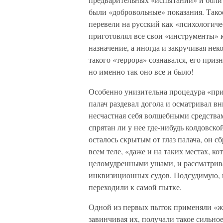
были «добровольные» показания. Тако
перевели на русский как «психологиче
приготовлял все свои «инструменты» к
назначение, а иногда и закручивая не
такого «террора» сознавался, его при
но именно так оно все и было!
Особенно унизительна процедура «при
палач раздевал догола и осматривал вн
несчастная себя волшебными средства
спрятан ли у нее где-нибудь колдовск
осталось скрытым от глаз палача, он 
всем теле, «даже и на таких местах, к
целомудренными ушами, и рассматрива
инквизиционных судов. Подсудимую, н
переходили к самой пытке.
Одной из первых пыток применяли «ж
завинчивая их, получали такое сильное