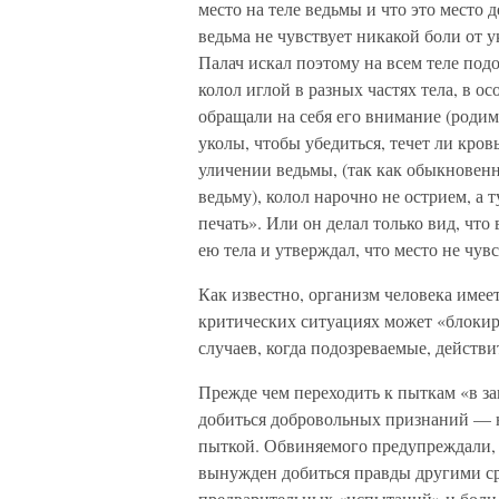
место на теле ведьмы и что это место 
ведьма не чувствует никакой боли от у
Палач искал поэтому на всем теле подо
колол иглой в разных частях тела, в о
обращали на себя его внимание (родим
уколы, чтобы убедиться, течет ли кров
уличении ведьмы, (так как обыкновен
ведьму), колол нарочно не острием, а
печать». Или он делал только вид, что 
ею тела и утверждал, что место не чувс
Как известно, организм человека имее
критических ситуациях может «блоки
случаев, когда подозреваемые, действ
Прежде чем переходить к пыткам «в з
добиться добровольных признаний — н
пыткой. Обвиняемого предупреждали, ч
вынужден добиться правды другими ср
предварительных «испытаний» и боли л