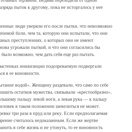
азряда пыток к другому, пока не исторгалось у нее
енные люди уверяли его после пытки, что невозможно
ерпимой боли, чем та, которую они испытали, что они
ашных преступлениях, о которых они не имеют
нова угрожали пыткой, и что они согласились бы
о было возможно, чем дать себя еще раз пытать.
застенках инквизиции подозреваемую подвергали
ся в ее виновности.
тание водой». Женщину раздевали, что само по себе
ишить остатков мужества, связывали «крестообразно»,
ольшому пальцу левой ноги, а левая рука — к пальцу
человек в таком положении шевелиться не может.
евке три раза в пруд или реку. Если предполагаемая
озрение считалось недоказанным. Если же жертве
нить в себе жизнь и не утонуть, то ее виновность