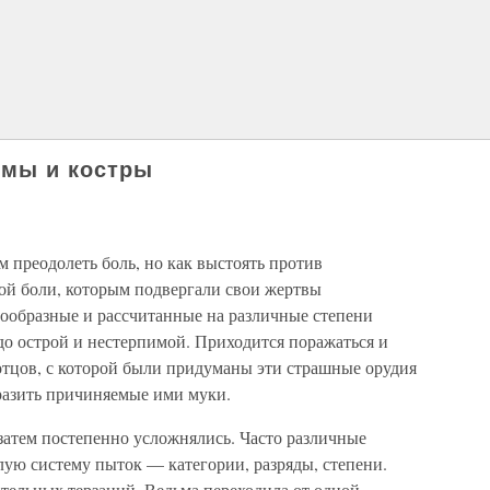
ьмы и костры
м преодолеть боль, но как выстоять против
ой боли, которым подвергали свои жертвы
ообразные и рассчитанные на различные степени
о острой и нестерпимой. Приходится поражаться и
отцов, с которой были придуманы эти страшные орудия
разить причиняемые ими муки.
затем постепенно усложнялись. Часто различные
лую систему пыток — категории, разряды, степени.
тельных терзаний. Ведьма переходила от одной