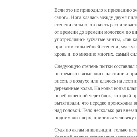
Если это не приводило к признанию ж
сапог». Нога клалась между двумя пил
степени сильно, что кость распиливает
от времени до времени молотком по в
употреблялись зубчатые винты, «так к
при этом сильнейшей степени; мускулы 
кровь и, по мнению многих, самый си
Следующую степень пытки составлял т
пытаемого связывались на спине и при
висеть в воздухе или клалось на лестн
деревянные колья. На колья-копья кла
переброшенной через блок, который пр
вытягивали, что нередко происходил 
над головой. Тело несколько раз внез
поднимали вверх, причиняя человеку 
Судя по актам инквизиции, только не
большей частью сознавались непосред