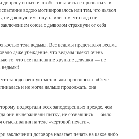
 допросу и пытке, чтобы заставить ее признаться, в
испытание водою мотивировалось или тем, что дьявол
, не дающую им тонуть, или тем, что вода не
 заключением союза с дьяволом стряхнули от себя
егкостью тела ведьмы. Вес ведьмы представлял весьма
овало даже убеждение, что ведьмы имеют очень
олько то, что все нынешние хрупкие девушки — не
а ведьмы!
 что заподозренную заставляли произносить «Отче
апиналась и не могла дальше продолжать, она
орому подвергали всех заподозренных прежде, чем
 когда они выдерживали пытку, не сознавшись — было
я отыскивания на теле «чертовой печати».
ри заключении договора налагает печать на какое либо