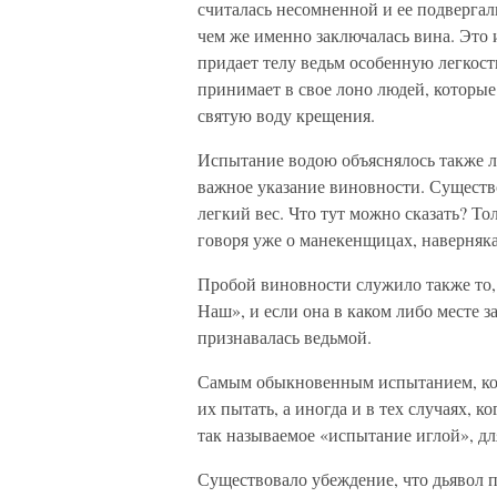
считалась несомненной и ее подвергали
чем же именно заключалась вина. Это 
придает телу ведьм особенную легкость
принимает в свое лоно людей, которые
святую воду крещения.
Испытание водою объяснялось также л
важное указание виновности. Существ
легкий вес. Что тут можно сказать? Т
говоря уже о манекенщицах, наверняк
Пробой виновности служило также то,
Наш», и если она в каком либо месте з
признавалась ведьмой.
Самым обыкновенным испытанием, кот
их пытать, а иногда и в тех случаях,
так называемое «испытание иглой», дл
Существовало убеждение, что дьявол п