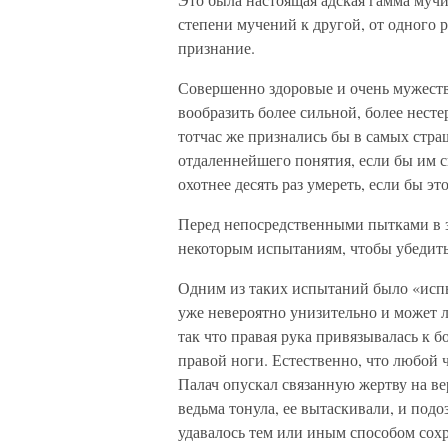
степени мучений к другой, от одного р
признание.
Совершенно здоровые и очень мужеств
вообразить более сильной, более нест
тотчас же признались бы в самых стр
отдаленнейшего понятия, если бы им с
охотнее десять раз умереть, если бы эт
Перед непосредственными пытками в 
некоторым испытаниям, чтобы убедить
Одним из таких испытаний было «испы
уже невероятно унизительно и может л
так что правая рука привязывалась к б
правой ноги. Естественно, что любой 
Палач опускал связанную жертву на вер
ведьма тонула, ее вытаскивали, и под
удавалось тем или иным способом сохра