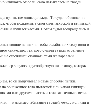
но извиваясь от боли, сама натыкалась на гвозди
ергнут пытке лишь однажды. То судьи объявляли в
сь, чтобы подкрепить свои силы закуской и выпивкой.
обыле и мучился часами. Потом судьи возвращались и
опьяняющие напитки, чтобы ослабить их силу воли и
нное ханжество: тех, кого судили за приготовление
ы не стеснялись опаивать теми же варевами.
кже вертящуюся кругообразную пластинку, которая
дием, то он выдумывал новые способы пытки,
ку на обнаженное тело пытаемой или капал кипящей
ошвами или другими частями тела зажженные свечи.
ения — например, вбивание гвоздей между ногтями и