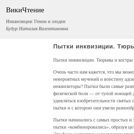
ВикиЧтение
Инквизиция: Гении и злодеи
Будур Наталия Валентиновна
Пытки инквизиции. Тюр
Пытки инквизиции. Тюрьмы и костры
Очень часто нам кажется, что мы може
невероятных мучений и воистину адск
инквизиторы? Пытки были самые разн
физической боли — от тупой ноющей д
удивляться изобретательности святых 
пытки и с которою они умели разнооб
Пытки начинались с самых простых и 
пытки «комбинировались», образуя це
Это была настоящая адская гамма мучи