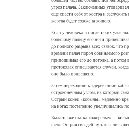
угроз палача. Заключенных уговаривал
еще спасти себя от костра и заслужить 
жертва будет сожжена живою.
Если у человека и после таких ужасны
большому пальцу его ноги привешивали
до полного разрыва всех связок, что 
времени палач порол обвиняемого розг
приподнимал его до потолка, а потом в
протоколах описываются случаи, когда
оно было привешено.
Затем переходили к «деревянной кобыл
остроконечным углом, на который саж
Острый конец «кобылы» медленно врезал
на ногах постепенно увеличивались по
Была также пытка «ожерелье» — кольцо
шею. Острия гвоздей чуть касались ше