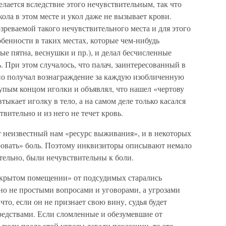
делается вследствие этого нечувствительным, так что
кола в этом месте и укол даже не вызывает крови.
зреваемой такого нечувствительного места и для этого
собенности в таких местах, которые чем-нибудь
ые пятна, веснушки и пр.), и делал бесчисленные
ь. При этом случалось, что палач, заинтересованный в
но получал вознаграждение за каждую изобличенную
 тупым концом иголки и объявлял, что нашел «чертову
втыкает иголку в тело, а на самом деле только касался
твительно и из него не течет кровь.
т неизвестный нам «ресурс выживания», и в некоторых
ровать» боль. Поэтому инквизиторы описывают немало
ительно, были нечувствительны к боли.
акрытом помещении» от подсудимых старались
о не простыми вопросами и уговорами, а угрозами
то, если он не признает свою вину, судья будет
едствами. Если сломленные и обезумевшие от
юди после этой угрозы давали показании, то это