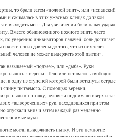
ертвы, то брали затем «ножной винт», или «испанский
ами и сжималась в этих ужасных клещах до такой
ся и выходить мозг. Для увеличении боли палач ударял
инту. Вместо обыкновенного ножного винта часто
ак, по уверению инквизиторов-палачей, боль достигает
и кости ноги сдавлены до того, что из них течет
льный человек не может выдержать этой пытки».
ак называемый «подъем», или «дыба». Руки
креплялись к веревке. Тело или оставалось свободно
ице, в одну из ступеней которой были воткнуты острые
ли спину пытаемого. С помощью веревки,
икрепляли к потолку, человека поднимали вверх и так
вывих «вывороченных» рук, находившихся при этом
апно опускали вниз и затем каждый раз медленно
нестерпимые муки.
многие могли выдерживать пытку. И эти немногие
ственно после пытки под влиянием увещания судей и