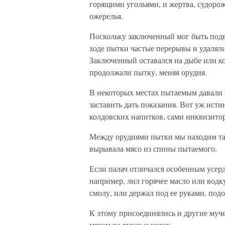
горящими угольями, и жертва, судорож
ожерелья.
Поскольку заключенный мог быть подв
ходе пытки частые перерывы и удаляли
Заключенный оставался на дыбе или к
продолжали пытку, меняя орудия.
В некоторых местах пытаемым давали 
заставить дать показания. Вот уж исти
колдовских напитков, сами инквизитор
Между орудиями пытки мы находим та
вырывала мясо из спины пытаемого.
Если палач отличался особенным усер
например, лил горячее масло или вод
смолу, или держал под ее руками, под
К этому присоединялись и другие муч
мясом на руках и ногах.