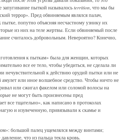
е запугивание пыткой называлось
territion
, что мы бы
ский террор». Пред обвиняемым являлся палач,
 пытке, попутно объясняя несчастному узнику их
которые из них на теле жертвы. Если обвиняемый после
знание считалось добровольным. Невероятно? Конечно,
готовления к пыткам» была для женщин, которых
имательно все ее тело, чтобы убедиться, не сделала ли
ми нечувствительной к действию орудий пытки или не
ой амулет или иное волшебное средство. Чтобы ничто не
сбривал или сжигал факелом или соломой волосы на
оторые не могут быть произнесены пред
ет все тщательно», как написано в протоколах
агую и изувеченную, привязывали к скамье и
ом»: большой палец ущемлялся между винтами;
 давление, что из пальца текла кровь.